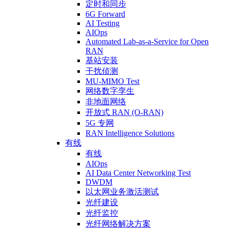
定时和同步
6G Forward
AI Testing
AIOps
Automated Lab-as-a-Service for Open
RAN
基站安装
干扰侦测
MU-MIMO Test
网络数字孪生
非地面网络
开放式 RAN (O-RAN)
5G 专网
RAN Intelligence Solutions
有线
有线
AIOps
AI Data Center Networking Test
DWDM
以太网业务激活测试
光纤建设
光纤监控
光纤网络解决方案