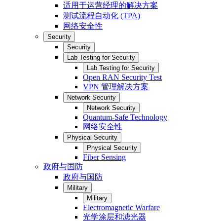
适用于运营经理的解决方案
测试流程自动化 (TPA)
网络安全性
Security
Security
Lab Testing for Security
Lab Testing for Security
Open RAN Security Test
VPN 管理解决方案
Network Security
Network Security
Quantum-Safe Technology
网络安全性
Physical Security
Physical Security
Fiber Sensing
政府与国防
政府与国防
Military
Military
Electromagnetic Warfare
光学涂层和滤光器