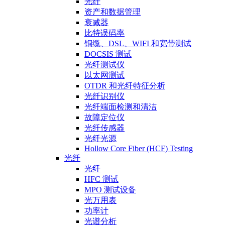
光纤
资产和数据管理
衰减器
比特误码率
铜缆、DSL、WIFI 和宽带测试
DOCSIS 测试
光纤测试仪
以太网测试
OTDR 和光纤特征分析
光纤识别仪
光纤端面检测和清洁
故障定位仪
光纤传感器
光纤光源
Hollow Core Fiber (HCF) Testing
光纤
光纤
HFC 测试
MPO 测试设备
光万用表
功率计
光谱分析