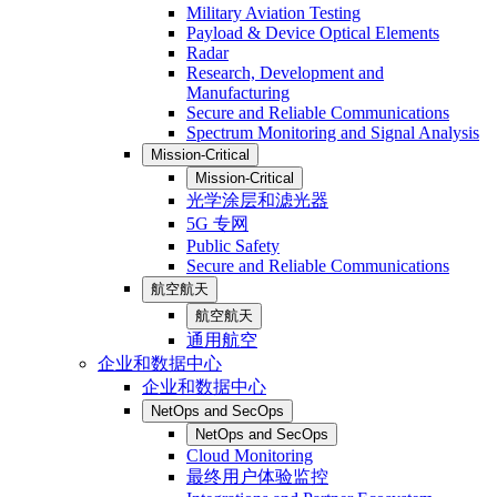
Military Aviation Testing
Payload & Device Optical Elements
Radar
Research, Development and
Manufacturing
Secure and Reliable Communications
Spectrum Monitoring and Signal Analysis
Mission-Critical
Mission-Critical
光学涂层和滤光器
5G 专网
Public Safety
Secure and Reliable Communications
航空航天
航空航天
通用航空
企业和数据中心
企业和数据中心
NetOps and SecOps
NetOps and SecOps
Cloud Monitoring
最终用户体验监控