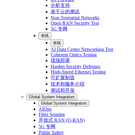
分析支持
基于云的测试
Non-Terrestrial Networks
Open RAN Security Test
5G 专网
有线
有线
AI Data Center Networking Test
Coherent Optics Testing
现场部署
Harden Security Defenses
High-Speed Ethernet Testing
可扩展制造
技术和服务介绍
测试和开发
Global System Integrators
Global System Integrators
AIOps
Fiber Sensing
开放式 RAN (O-RAN)
5G 专网
Public Safety