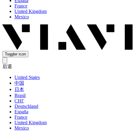
España
France
United Kingdom
Mexico
Toggler icon
后退
United States
中国
日本
Brasil
СНГ
Deutschland
España
France
United Kingdom
Mexico