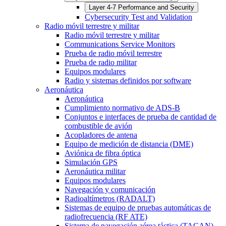
Layer 4-7 Performance and Security
Cybersecurity Test and Validation
Radio móvil terrestre y militar
Radio móvil terrestre y militar
Communications Service Monitors
Prueba de radio móvil terrestre
Prueba de radio militar
Equipos modulares
Radio y sistemas definidos por software
Aeronáutica
Aeronáutica
Cumplimiento normativo de ADS-B
Conjuntos e interfaces de prueba de cantidad de
combustible de avión
Acopladores de antena
Equipo de medición de distancia (DME)
Aviónica de fibra óptica
Simulación GPS
Aeronáutica militar
Equipos modulares
Navegación y comunicación
Radioaltímetros (RADALT)
Sistemas de equipo de pruebas automáticas de
radiofrecuencia (RF ATE)
Sistema de navegación aérea táctica (TACAN)