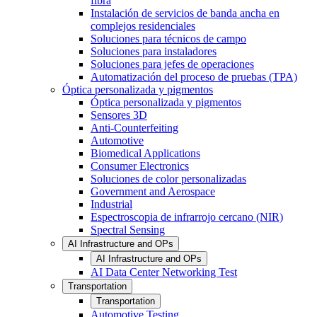
fibra
Instalación de servicios de banda ancha en
complejos residenciales
Soluciones para técnicos de campo
Soluciones para instaladores
Soluciones para jefes de operaciones
Automatización del proceso de pruebas (TPA)
Óptica personalizada y pigmentos
Óptica personalizada y pigmentos
Sensores 3D
Anti-Counterfeiting
Automotive
Biomedical Applications
Consumer Electronics
Soluciones de color personalizadas
Government and Aerospace
Industrial
Espectroscopia de infrarrojo cercano (NIR)
Spectral Sensing
AI Infrastructure and OPs
AI Infrastructure and OPs
AI Data Center Networking Test
Transportation
Transportation
Automotive Testing