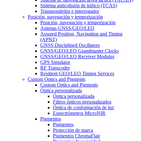
Sistema anticolisión de tráfico (TCAS)
Transpondedor e interrogador
Posición, navegación y temporización
Posición, navegación y temporización
Antenas GNSS/GEO/LEO
Assured Position, Navigation and Timing
(APNT)
GNSS Disciplined Oscillators
GNSS/GEO/LEO Grandmaster Clocks
GNSS/GEO/LEO Receiver Modules
GPS Simulator
RF Transcoder
Resilient GEO/LEO Timing Services
Custom Optics and Pigments
Custom Optics and Pigments
Óptica personalizada
Óptica personalizada
Filtros ópticos personalizados
Óptica de conformación de luz
Espectrómetros MicroNIR
Pigmentos
Pigmentos
Protección de marca
Pigmentos ChromaFlair