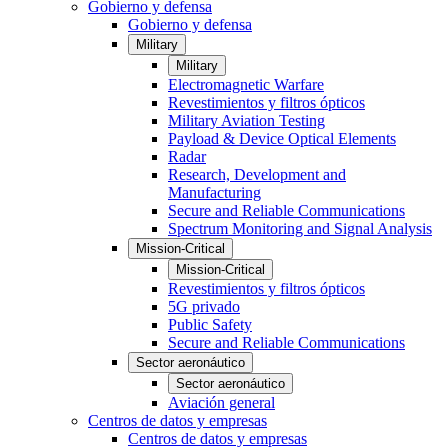
Gobierno y defensa
Gobierno y defensa
Military
Military
Electromagnetic Warfare
Revestimientos y filtros ópticos
Military Aviation Testing
Payload & Device Optical Elements
Radar
Research, Development and
Manufacturing
Secure and Reliable Communications
Spectrum Monitoring and Signal Analysis
Mission-Critical
Mission-Critical
Revestimientos y filtros ópticos
5G privado
Public Safety
Secure and Reliable Communications
Sector aeronáutico
Sector aeronáutico
Aviación general
Centros de datos y empresas
Centros de datos y empresas