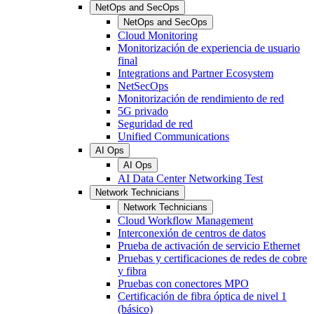
NetOps and SecOps
NetOps and SecOps
Cloud Monitoring
Monitorización de experiencia de usuario
final
Integrations and Partner Ecosystem
NetSecOps
Monitorización de rendimiento de red
5G privado
Seguridad de red
Unified Communications
AI Ops
AI Ops
AI Data Center Networking Test
Network Technicians
Network Technicians
Cloud Workflow Management
Interconexión de centros de datos
Prueba de activación de servicio Ethernet
Pruebas y certificaciones de redes de cobre
y fibra
Pruebas con conectores MPO
Certificación de fibra óptica de nivel 1
(básico)