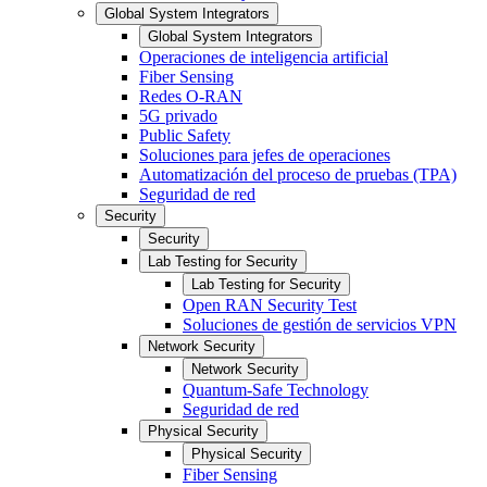
Global System Integrators
Global System Integrators
Operaciones de inteligencia artificial
Fiber Sensing
Redes O-RAN
5G privado
Public Safety
Soluciones para jefes de operaciones
Automatización del proceso de pruebas (TPA)
Seguridad de red
Security
Security
Lab Testing for Security
Lab Testing for Security
Open RAN Security Test
Soluciones de gestión de servicios VPN
Network Security
Network Security
Quantum-Safe Technology
Seguridad de red
Physical Security
Physical Security
Fiber Sensing