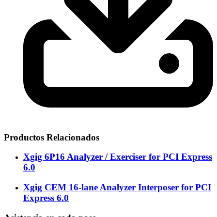
Productos Relacionados
Xgig 6P16 Analyzer / Exerciser for PCI Express
6.0
Xgig CEM 16-lane Analyzer Interposer for PCI
Express 6.0