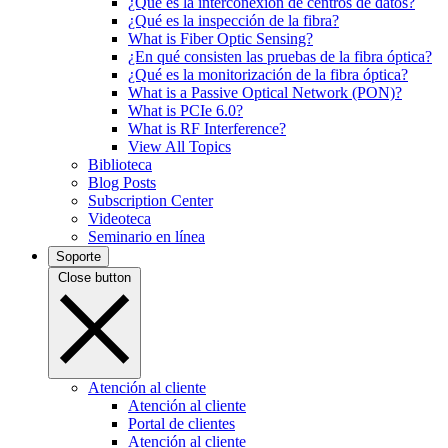
¿Qué es la interconexión de centros de datos?
¿Qué es la inspección de la fibra?
What is Fiber Optic Sensing?
¿En qué consisten las pruebas de la fibra óptica?
¿Qué es la monitorización de la fibra óptica?
What is a Passive Optical Network (PON)?
What is PCIe 6.0?
What is RF Interference?
View All Topics
Biblioteca
Blog Posts
Subscription Center
Videoteca
Seminario en línea
Soporte
Close button
Atención al cliente
Atención al cliente
Portal de clientes
Atención al cliente