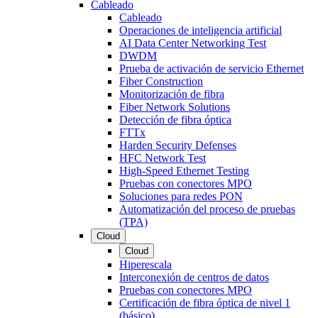
Cableado
Cableado
Operaciones de inteligencia artificial
AI Data Center Networking Test
DWDM
Prueba de activación de servicio Ethernet
Fiber Construction
Monitorización de fibra
Fiber Network Solutions
Detección de fibra óptica
FTTx
Harden Security Defenses
HFC Network Test
High-Speed Ethernet Testing
Pruebas con conectores MPO
Soluciones para redes PON
Automatización del proceso de pruebas
(TPA)
Cloud
Cloud
Hiperescala
Interconexión de centros de datos
Pruebas con conectores MPO
Certificación de fibra óptica de nivel 1
(básico)