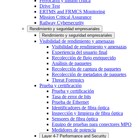
Ferrocarril y misión crítica
Drive Test
ERTMS and FRMCS Monitoring
Mission Critical Assurance
Railway Cybersecurity
Rendimiento y seguridad empresariales
Rendimiento y seguridad empresariales
Visibilidad de rendimiento y amenazas
Visibilidad de rendimiento y amenazas
Experiencia del usuario final
Recolección de flujo enriquecido
Análisis de paquetes
Recolección de captura de paquetes
Recolección de metadatos de paquetes
Threat Forensics
Prueba y certificación
Prueba y certificación
Tasa de error de bits
Prueba de Ethernet
Identificadores de fibra óptica
Inspección y limpieza de fibra óptica
Sensores de fibra óptica
Equipo de pruebas para conectores MPO
Medidores de potencia
Layer 4-7 Performance and Security