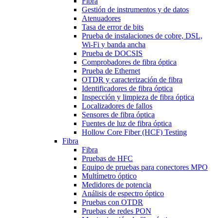
Fibra
Gestión de instrumentos y de datos
Atenuadores
Tasa de error de bits
Prueba de instalaciones de cobre, DSL,
Wi-Fi y banda ancha
Prueba de DOCSIS
Comprobadores de fibra óptica
Prueba de Ethernet
OTDR y caracterización de fibra
Identificadores de fibra óptica
Inspección y limpieza de fibra óptica
Localizadores de fallos
Sensores de fibra óptica
Fuentes de luz de fibra óptica
Hollow Core Fiber (HCF) Testing
Fibra
Fibra
Pruebas de HFC
Equipo de pruebas para conectores MPO
Multímetro óptico
Medidores de potencia
Análisis de espectro óptico
Pruebas con OTDR
Pruebas de redes PON