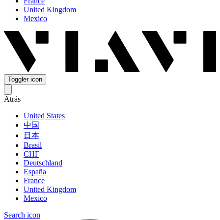
France
United Kingdom
Mexico
Toggler icon
Atrás
United States
中国
日本
Brasil
СНГ
Deutschland
España
France
United Kingdom
Mexico
Search icon