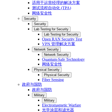
适用于运营经理的解决方案
测试流程自动化 (TPA)
网络安全性
Security
Security
Lab Testing for Security
Lab Testing for Security
Open RAN Security Test
VPN 管理解决方案
Network Security
Network Security
Quantum-Safe Technology
网络安全性
Physical Security
Physical Security
Fiber Sensing
政府与国防
政府与国防
Military
Military
Electromagnetic Warfare
光学涂层和滤光器