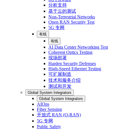
分析支持
基于云的测试
Non-Terrestrial Networks
Open RAN Security Test
5G 专网
有线
有线
AI Data Center Networking Test
Coherent Optics Testing
现场部署
Harden Security Defenses
High-Speed Ethernet Testing
可扩展制造
技术和服务介绍
测试和开发
Global System Integrators
Global System Integrators
AIOps
Fiber Sensing
开放式 RAN (O-RAN)
5G 专网
Public Safety