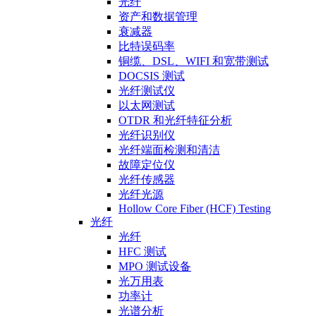
光纤
资产和数据管理
衰减器
比特误码率
铜缆、DSL、WIFI 和宽带测试
DOCSIS 测试
光纤测试仪
以太网测试
OTDR 和光纤特征分析
光纤识别仪
光纤端面检测和清洁
故障定位仪
光纤传感器
光纤光源
Hollow Core Fiber (HCF) Testing
光纤
光纤
HFC 测试
MPO 测试设备
光万用表
功率计
光谱分析