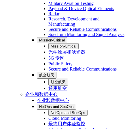
Military Aviation Testing
Payload & Device Optical Elements
Radar
Research, Development and
Manufacturing
Secure and Reliable Communications
Spectrum Monitoring and Signal Analysis
Mission-Critical
Mission-Critical
光学涂层和滤光器
5G 专网
Public Safety
Secure and Reliable Communications
航空航天
航空航天
通用航空
企业和数据中心
企业和数据中心
NetOps and SecOps
NetOps and SecOps
Cloud Monitoring
最终用户体验监控