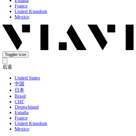
España
France
United Kingdom
Mexico
Toggler icon
后退
United States
中国
日本
Brasil
СНГ
Deutschland
España
France
United Kingdom
Mexico