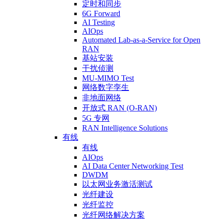
定时和同步
6G Forward
AI Testing
AIOps
Automated Lab-as-a-Service for Open
RAN
基站安装
干扰侦测
MU-MIMO Test
网络数字孪生
非地面网络
开放式 RAN (O-RAN)
5G 专网
RAN Intelligence Solutions
有线
有线
AIOps
AI Data Center Networking Test
DWDM
以太网业务激活测试
光纤建设
光纤监控
光纤网络解决方案