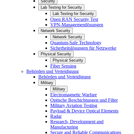
Security
Lab Testing for Security
Lab Testing for Security
Open RAN Security Test
VPN-Managementlösungen
Network Security
Network Security
Quantum-Safe Technology
Sicherheitslösungen für Netzwerke
Physical Security
Physical Security
Fiber Sensing
Behörden und Verteidigung
Behörden und Verteidigung
Military
Military
Electromagnetic Warfare
Optische Beschichtungen und Filter
Military Aviation Testing
Payload & Device Optical Elements
Radar
Research, Development and
Manufacturing
Secure and Reliable Communications