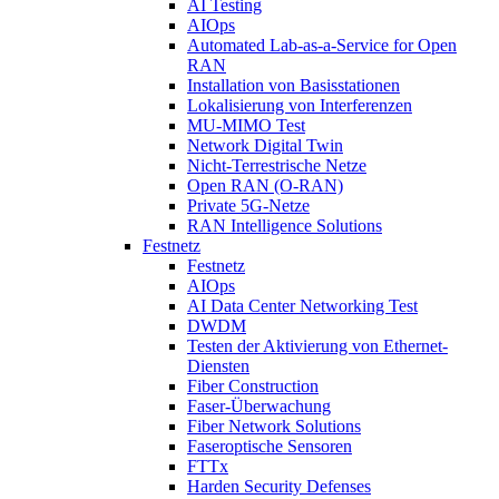
AI Testing
AIOps
Automated Lab-as-a-Service for Open
RAN
Installation von Basisstationen
Lokalisierung von Interferenzen
MU-MIMO Test
Network Digital Twin
Nicht-Terrestrische Netze
Open RAN (O-RAN)
Private 5G-Netze
RAN Intelligence Solutions
Festnetz
Festnetz
AIOps
AI Data Center Networking Test
DWDM
Testen der Aktivierung von Ethernet-
Diensten
Fiber Construction
Faser-Überwachung
Fiber Network Solutions
Faseroptische Sensoren
FTTx
Harden Security Defenses