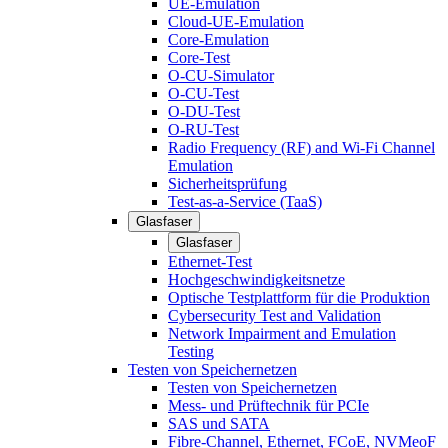
UE-Emulation
Cloud-UE-Emulation
Core-Emulation
Core-Test
O-CU-Simulator
O-CU-Test
O-DU-Test
O-RU-Test
Radio Frequency (RF) and Wi-Fi Channel
Emulation
Sicherheitsprüfung
Test-as-a-Service (TaaS)
Glasfaser
Glasfaser
Ethernet-Test
Hochgeschwindigkeitsnetze
Optische Testplattform für die Produktion
Cybersecurity Test and Validation
Network Impairment and Emulation
Testing
Testen von Speichernetzen
Testen von Speichernetzen
Mess- und Prüftechnik für PCIe
SAS und SATA
Fibre-Channel, Ethernet, FCoE, NVMeoF