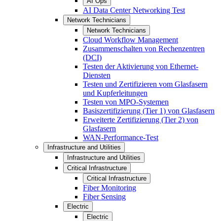
AI Ops
AI Data Center Networking Test
Network Technicians
Network Technicians
Cloud Workflow Management
Zusammenschalten von Rechenzentren
(DCI)
Testen der Aktivierung von Ethernet-
Diensten
Testen und Zertifizieren vom Glasfasern
und Kupferleitungen
Testen von MPO-Systemen
Basiszertifizierung (Tier 1) von Glasfasern
Erweiterte Zertifizierung (Tier 2) von
Glasfasern
WAN-Performance-Test
Infrastructure and Utilities
Infrastructure and Utilities
Critical Infrastructure
Critical Infrastructure
Fiber Monitoring
Fiber Sensing
Electric
Electric