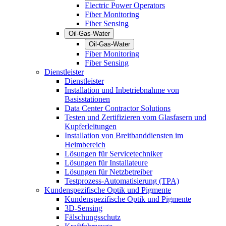
Electric Power Operators
Fiber Monitoring
Fiber Sensing
Oil-Gas-Water
Oil-Gas-Water
Fiber Monitoring
Fiber Sensing
Dienstleister
Dienstleister
Installation und Inbetriebnahme von
Basisstationen
Data Center Contractor Solutions
Testen und Zertifizieren vom Glasfasern und
Kupferleitungen
Installation von Breitbanddiensten im
Heimbereich
Lösungen für Servicetechniker
Lösungen für Installateure
Lösungen für Netzbetreiber
Testprozess-Automatisierung (TPA)
Kundenspezifische Optik und Pigmente
Kundenspezifische Optik und Pigmente
3D-Sensing
Fälschungsschutz