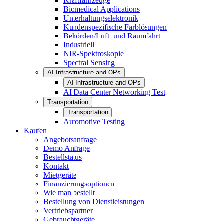
Kraftfahrzeuge
Biomedical Applications
Unterhaltungselektronik
Kundenspezifische Farblösungen
Behörden/Luft- und Raumfahrt
Industriell
NIR-Spektroskopie
Spectral Sensing
AI Infrastructure and OPs
AI Infrastructure and OPs
AI Data Center Networking Test
Transportation
Transportation
Automotive Testing
Kaufen
Angebotsanfrage
Demo Anfrage
Bestellstatus
Kontakt
Mietgeräte
Finanzierungsoptionen
Wie man bestellt
Bestellung von Dienstleistungen
Vertriebspartner
Gebrauchtgeräte