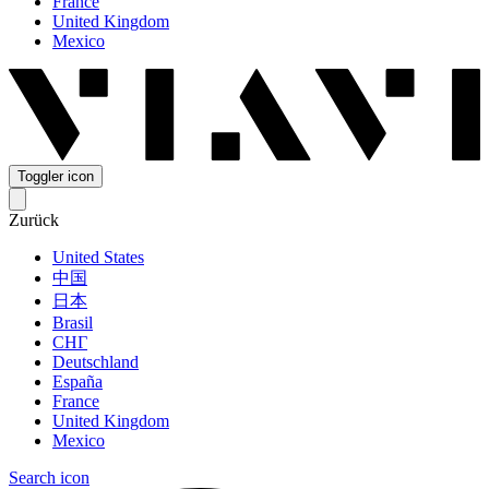
France
United Kingdom
Mexico
Toggler icon
Zurück
United States
中国
日本
Brasil
СНГ
Deutschland
España
France
United Kingdom
Mexico
Search icon