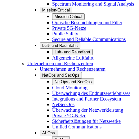
Spectrum Monitoring and Signal Analysis
Mission-Critical
Mission-Critical
Optische Beschichtungen und Filter
Private 5G-Netze
Public Safety
Secure and Reliable Communications
Luft- und Raumfahrt
Luft- und Raumfahrt
Allgemeine Luftfahrt
Unternehmen und Rechenzentren
Unternehmen und Rechenzentren
NetOps and SecOps
NetOps and SecOps
Cloud Monitoring
Überwachung des Endnutzererlebnisses
Integrations and Partner Ecosystem
NetSecOps
Überwachung der Netzwerkleistung
Private 5G-Netze
Sicherheitslösungen für Netzwerke
Unified Communications
AI Ops