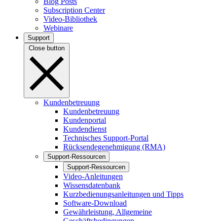
Blog Posts
Subscription Center
Video-Bibliothek
Webinare
Support
Close button
Kundenbetreuung
Kundenbetreuung
Kundenportal
Kundendienst
Technisches Support-Portal
Rücksendegenehmigung (RMA)
Support-Ressourcen
Support-Ressourcen
Video-Anleitungen
Wissensdatenbank
Kurzbedienungsanleitungen und Tipps
Software-Download
Gewährleistung, Allgemeine
Geschäftsbedingungen