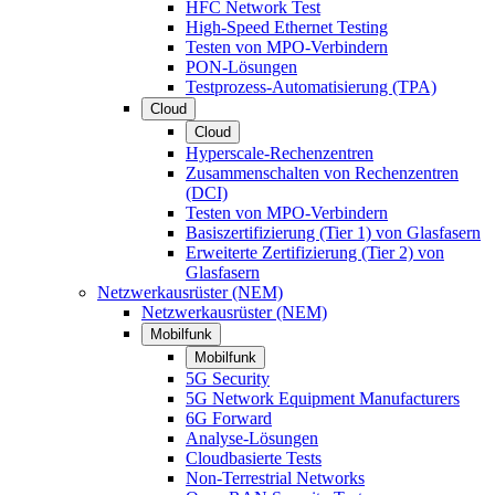
HFC Network Test
High-Speed Ethernet Testing
Testen von MPO-Verbindern
PON-Lösungen
Testprozess-Automatisierung (TPA)
Cloud
Cloud
Hyperscale-Rechenzentren
Zusammenschalten von Rechenzentren
(DCI)
Testen von MPO-Verbindern
Basiszertifizierung (Tier 1) von Glasfasern
Erweiterte Zertifizierung (Tier 2) von
Glasfasern
Netzwerkausrüster (NEM)
Netzwerkausrüster (NEM)
Mobilfunk
Mobilfunk
5G Security
5G Network Equipment Manufacturers
6G Forward
Analyse-Lösungen
Cloudbasierte Tests
Non-Terrestrial Networks