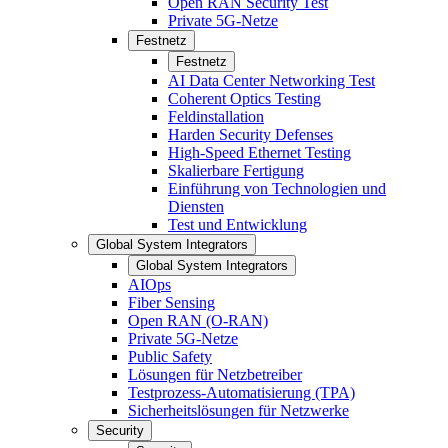
Open RAN Security Test
Private 5G-Netze
Festnetz
Festnetz
AI Data Center Networking Test
Coherent Optics Testing
Feldinstallation
Harden Security Defenses
High-Speed Ethernet Testing
Skalierbare Fertigung
Einführung von Technologien und
Diensten
Test und Entwicklung
Global System Integrators
Global System Integrators
AIOps
Fiber Sensing
Open RAN (O-RAN)
Private 5G-Netze
Public Safety
Lösungen für Netzbetreiber
Testprozess-Automatisierung (TPA)
Sicherheitslösungen für Netzwerke
Security