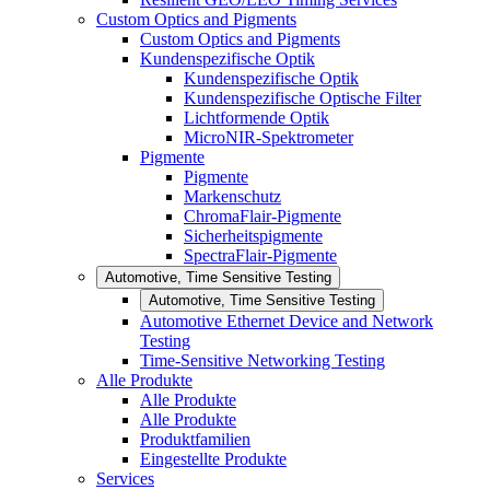
Custom Optics and Pigments
Custom Optics and Pigments
Kundenspezifische Optik
Kundenspezifische Optik
Kundenspezifische Optische Filter
Lichtformende Optik
MicroNIR-Spektrometer
Pigmente
Pigmente
Markenschutz
ChromaFlair-Pigmente
Sicherheitspigmente
SpectraFlair-Pigmente
Automotive, Time Sensitive Testing
Automotive, Time Sensitive Testing
Automotive Ethernet Device and Network
Testing
Time-Sensitive Networking Testing
Alle Produkte
Alle Produkte
Alle Produkte
Produktfamilien
Eingestellte Produkte
Services