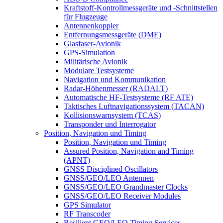
Kraftstoff-Kontrollmessgeräte und -Schnittstellen
für Flugzeuge
Antennenkoppler
Entfernungsmessgeräte (DME)
Glasfaser-Avionik
GPS-Simulation
Militärische Avionik
Modulare Testsysteme
Navigation und Kommunikation
Radar-Höhenmesser (RADALT)
Automatische HF-Testsysteme (RF ATE)
Taktisches Luftnavigationssystem (TACAN)
Kollisionswarnsystem (TCAS)
Transponder und Interrogator
Position, Navigation und Timing
Position, Navigation und Timing
Assured Position, Navigation and Timing
(APNT)
GNSS Disciplined Oscillators
GNSS/GEO/LEO Antennen
GNSS/GEO/LEO Grandmaster Clocks
GNSS/GEO/LEO Receiver Modules
GPS Simulator
RF Transcoder
Resilient GEO/LEO Timing Services