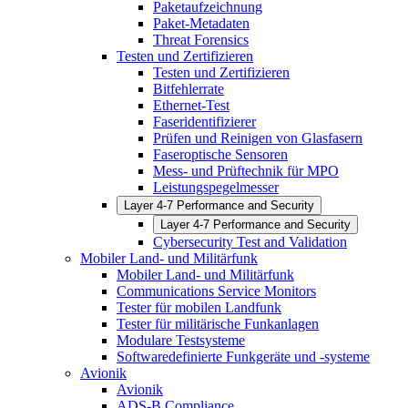
Paketaufzeichnung
Paket-Metadaten
Threat Forensics
Testen und Zertifizieren
Testen und Zertifizieren
Bitfehlerrate
Ethernet-Test
Faseridentifizierer
Prüfen und Reinigen von Glasfasern
Faseroptische Sensoren
Mess- und Prüftechnik für MPO
Leistungspegelmesser
Layer 4-7 Performance and Security
Layer 4-7 Performance and Security
Cybersecurity Test and Validation
Mobiler Land- und Militärfunk
Mobiler Land- und Militärfunk
Communications Service Monitors
Tester für mobilen Landfunk
Tester für militärische Funkanlagen
Modulare Testsysteme
Softwaredefinierte Funkgeräte und -systeme
Avionik
Avionik
ADS-B Compliance