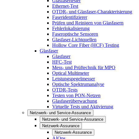
Glasfasertester
Ethernet-Test
OTDR- und Glasfaser-Charakterisierung
Faseridentifizierer
Prüfen und Reinigen von Glasfasern
Fehlerlokalisierung
Faseroptische Sensoren
Glasfaser-Lichtquellen
Hollow Core Fiber (HCF) Testing
Glasfaser
Glasfaser
HFC-Test
Mess- und Prüftechnik für MPO
Optical Multimeter
Leistungspegelmesser
Optische Spektrumanalyse
OTDR-Tests
Testen von PON-Netzen
Glasfaserüberwachung
Virtuelle Tests und Aktivierung
Netzwerk- und Service-Assurance
Netzwerk- und Service-Assurance
Netzwerk-Assurance
Netzwerk-Assurance
AIOps