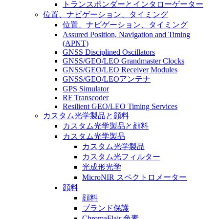
トランスポンダーとインタローゲーター
位置、ナビゲーション、タイミング
位置、ナビゲーション、タイミング
Assured Position, Navigation and Timing
(APNT)
GNSS Disciplined Oscillators
GNSS/GEO/LEO Grandmaster Clocks
GNSS/GEO/LEO Receiver Modules
GNSS/GEO/LEOアンテナ
GPS Simulator
RF Transcoder
Resilient GEO/LEO Timing Services
カスタム光学製品と顔料
カスタム光学製品と顔料
カスタム光学製品
カスタム光学製品
カスタム光フィルター
光成形光学
MicroNIR スペクトロメーター
顔料
顔料
ブランド保護
ChromaFlair 色素