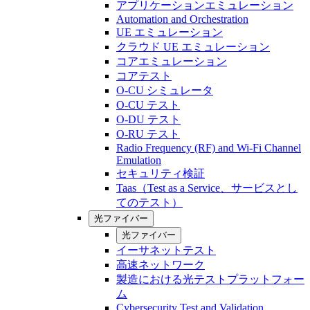
アプリケーションエミュレーション
Automation and Orchestration
UE エミュレーション
クラウド UE エミュレーション
コアエミュレーション
コアテスト
O-CU シミュレータ
O-CU テスト
O-DU テスト
O-RU テスト
Radio Frequency (RF) and Wi-Fi Channel
Emulation
セキュリティ検証
Taas（Test as a Service、サービスとし
てのテスト）
光ファイバー
光ファイバー
イーサネットテスト
高速ネットワーク
製造における光テストプラットフォー
ム
Cybersecurity Test and Validation