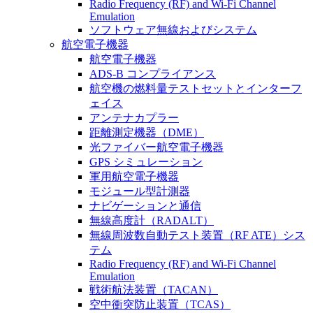
Radio Frequency (RF) and Wi-Fi Channel
Emulation
ソフトウェア無線およびシステム
航空電子機器
航空電子機器
ADS-B コンプライアンス
航空機の燃料量テストセットとインターフ
ェイス
アンテナカプラー
距離測定機器（DME）
光ファイバー航空電子機器
GPS シミュレーション
軍用航空電子機器
モジュール型計測器
ナビゲーションと通信
無線高度計（RADALT）
無線周波数自動テスト装置（RF ATE）シス
テム
Radio Frequency (RF) and Wi-Fi Channel
Emulation
戦術航法装置（TACAN）
空中衝突防止装置（TCAS）