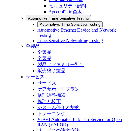
セキュリティ顔料
SpectraFlair 色素
Automotive, Time Sensitive Testing
Automotive, Time Sensitive Testing
Automotive Ethernet Device and Network
Testing
Time-Sensitive Networking Testing
全製品
全製品
全製品
製品（ファミリー別）
販売終了製品
サービス
サービス
ケアサポートプラン
修理調整機器
修理と校正
システム保守と契約
トレーニング
VIAVI Automated Lab-as-a-Service for Open
RAN (VALOR)
サービスの注文方法