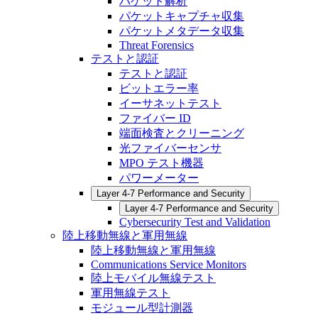
パケット解析
パケットキャプチャ収集
パケットメタデータ収集
Threat Forensics
テストと認証
テストと認証
ビットエラー率
イーサネットテスト
ファイバー ID
端面検査とクリーニング
光ファイバーセンサ
MPO テスト機器
パワーメーター
Layer 4-7 Performance and Security
Layer 4-7 Performance and Security
Cybersecurity Test and Validation
陸上移動無線と軍用無線
陸上移動無線と軍用無線
Communications Service Monitors
陸上モバイル無線テスト
軍用無線テスト
モジュール型計測器