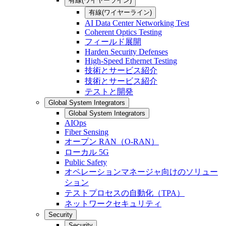
有線(ワイヤーライン)
有線(ワイヤーライン)
AI Data Center Networking Test
Coherent Optics Testing
フィールド展開
Harden Security Defenses
High-Speed Ethernet Testing
技術とサービス紹介
技術とサービス紹介
テストと開発
Global System Integrators
Global System Integrators
AIOps
Fiber Sensing
オープン RAN（O-RAN）
ローカル 5G
Public Safety
オペレーションマネージャ向けのソリュー
ション
テストプロセスの自動化（TPA）
ネットワークセキュリティ
Security
Security