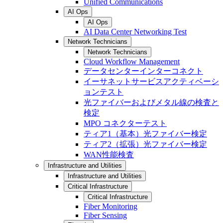
Unified Communications
AI Ops
AI Ops
AI Data Center Networking Test
Network Technicians
Network Technicians
Cloud Workflow Management
データセンターインターコネクト
イーサネットサービスアクティベーシ
ョンテスト
光ファイバーおよびメタル線の検査と
検定
MPO コネクターテスト
ティア1（基本）光ファイバー検定
ティア2（拡張）光ファイバー検定
WAN性能検査
Infrastructure and Utilities
Infrastructure and Utilities
Critical Infrastructure
Critical Infrastructure
Fiber Monitoring
Fiber Sensing