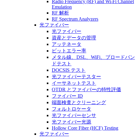
Radio Frequency (RF) and Wi-Fi Channel
Emulation
RF 解析
RF Spectrum Analyzers
光ファイバー
光ファイバー
資産とデータの管理
アッテネータ
ビットエラー率
メタル線、DSL、WiFi、ブロードバン
ドテスト
DOCSIS テスト
光ファイバーテスター
イーサネットテスト
OTDR とファイバーの特性評価
ファイバー ID
端面検査とクリーニング
フォルトロケータ
光ファイバーセンサ
光ファイバー光源
Hollow Core Fiber (HCF) Testing
光ファイバー