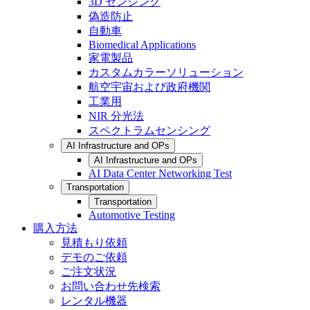
3D センシング
偽造防止
自動車
Biomedical Applications
家電製品
カスタムカラーソリューション
航空宇宙および政府機関
工業用
NIR 分光法
スペクトラムセンシング
AI Infrastructure and OPs
AI Infrastructure and OPs
AI Data Center Networking Test
Transportation
Transportation
Automotive Testing
購入方法
見積もり依頼
デモのご依頼
ご注文状況
お問い合わせ先検索
レンタル機器