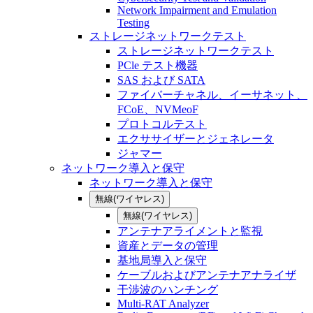
Network Impairment and Emulation
Testing
ストレージネットワークテスト
ストレージネットワークテスト
PCle テスト機器
SAS および SATA
ファイバーチャネル、イーサネット、
FCoE、NVMeoF
プロトコルテスト
エクササイザーとジェネレータ
ジャマー
ネットワーク導入と保守
ネットワーク導入と保守
無線(ワイヤレス)
無線(ワイヤレス)
アンテナアライメントと監視
資産とデータの管理
基地局導入と保守
ケーブルおよびアンテナアナライザ
干渉波のハンチング
Multi-RAT Analyzer