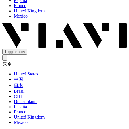
España
France
United Kingdom
Mexico
Toggler icon
戻る
United States
中国
日本
Brasil
СНГ
Deutschland
España
France
United Kingdom
Mexico