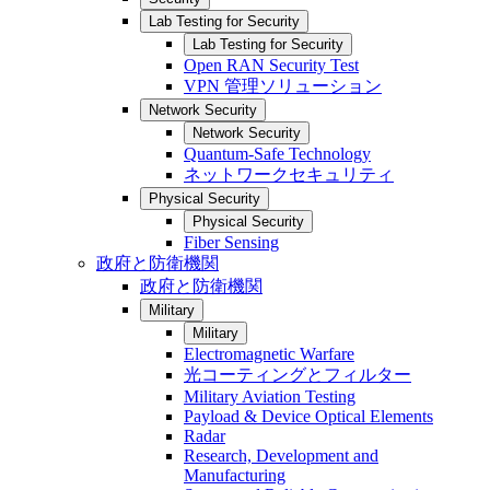
Lab Testing for Security
Lab Testing for Security
Open RAN Security Test
VPN 管理ソリューション
Network Security
Network Security
Quantum-Safe Technology
ネットワークセキュリティ
Physical Security
Physical Security
Fiber Sensing
政府と防衛機関
政府と防衛機関
Military
Military
Electromagnetic Warfare
光コーティングとフィルター
Military Aviation Testing
Payload & Device Optical Elements
Radar
Research, Development and
Manufacturing