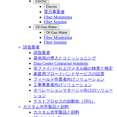
Electric
Electric
電力事業者
Fiber Monitoring
Fiber Sensing
Oil-Gas-Water
Oil-Gas-Water
Fiber Monitoring
Fiber Sensing
請負業者
請負業者
基地局の導入とコミッショニング
Data Center Contractor Solutions
光ファイバーおよびメタル線の検査と検定
家庭用ブロードバンドサービスの設置
フィールド作業者向けソリューション
工事事業者向けソリューション
オペレーションマネージャ向けのソリュー
ション
テストプロセスの自動化（TPA）
カスタム光学製品と顔料
カスタム光学製品と顔料