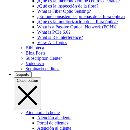
¿Qué es la interconexión de centros de datos?
¿Qué es la inspección de la fibra?
What is Fiber Optic Sensing?
¿En qué consisten las pruebas de la fibra óptica?
¿Qué es la monitorización de la fibra óptica?
What is a Passive Optical Network (PON)?
What is PCIe 6.0?
What is RF Interference?
View All Topics
Biblioteca
Blog Posts
Subscription Center
Videoteca
Seminario en línea
Soporte
Close button
Atención al cliente
Atención al cliente
Portal de clientes
Atención al cliente