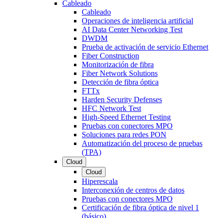
Cableado
Cableado
Operaciones de inteligencia artificial
AI Data Center Networking Test
DWDM
Prueba de activación de servicio Ethernet
Fiber Construction
Monitorización de fibra
Fiber Network Solutions
Detección de fibra óptica
FTTx
Harden Security Defenses
HFC Network Test
High-Speed Ethernet Testing
Pruebas con conectores MPO
Soluciones para redes PON
Automatización del proceso de pruebas
(TPA)
Cloud
Cloud
Hiperescala
Interconexión de centros de datos
Pruebas con conectores MPO
Certificación de fibra óptica de nivel 1
(básico)