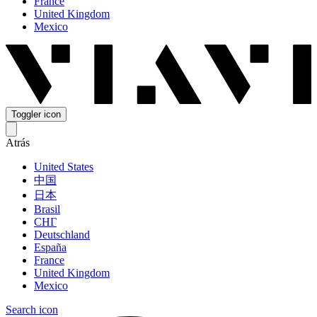
France
United Kingdom
Mexico
Toggler icon
Atrás
United States
中国
日本
Brasil
СНГ
Deutschland
España
France
United Kingdom
Mexico
Search icon