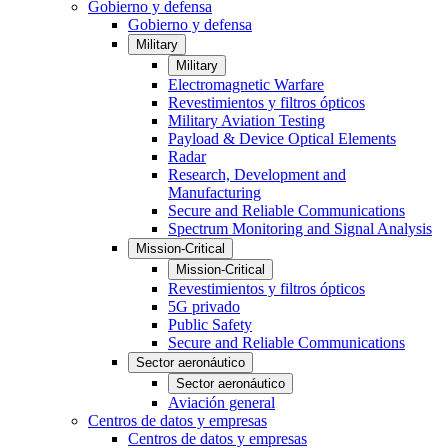
Gobierno y defensa
Gobierno y defensa
Military
Military
Electromagnetic Warfare
Revestimientos y filtros ópticos
Military Aviation Testing
Payload & Device Optical Elements
Radar
Research, Development and
Manufacturing
Secure and Reliable Communications
Spectrum Monitoring and Signal Analysis
Mission-Critical
Mission-Critical
Revestimientos y filtros ópticos
5G privado
Public Safety
Secure and Reliable Communications
Sector aeronáutico
Sector aeronáutico
Aviación general
Centros de datos y empresas
Centros de datos y empresas