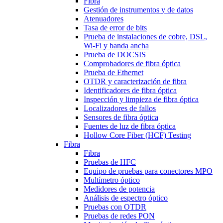
Fibra
Gestión de instrumentos y de datos
Atenuadores
Tasa de error de bits
Prueba de instalaciones de cobre, DSL,
Wi-Fi y banda ancha
Prueba de DOCSIS
Comprobadores de fibra óptica
Prueba de Ethernet
OTDR y caracterización de fibra
Identificadores de fibra óptica
Inspección y limpieza de fibra óptica
Localizadores de fallos
Sensores de fibra óptica
Fuentes de luz de fibra óptica
Hollow Core Fiber (HCF) Testing
Fibra
Fibra
Pruebas de HFC
Equipo de pruebas para conectores MPO
Multímetro óptico
Medidores de potencia
Análisis de espectro óptico
Pruebas con OTDR
Pruebas de redes PON