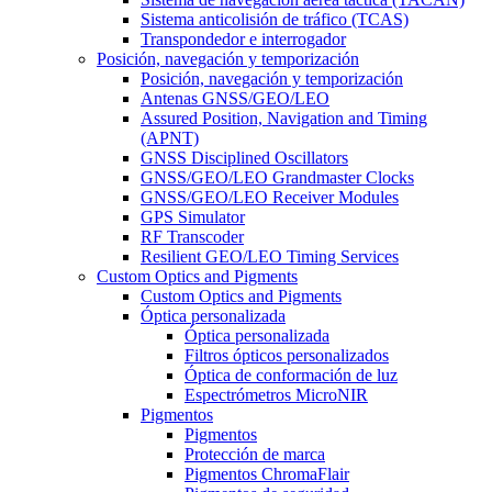
Sistema anticolisión de tráfico (TCAS)
Transpondedor e interrogador
Posición, navegación y temporización
Posición, navegación y temporización
Antenas GNSS/GEO/LEO
Assured Position, Navigation and Timing
(APNT)
GNSS Disciplined Oscillators
GNSS/GEO/LEO Grandmaster Clocks
GNSS/GEO/LEO Receiver Modules
GPS Simulator
RF Transcoder
Resilient GEO/LEO Timing Services
Custom Optics and Pigments
Custom Optics and Pigments
Óptica personalizada
Óptica personalizada
Filtros ópticos personalizados
Óptica de conformación de luz
Espectrómetros MicroNIR
Pigmentos
Pigmentos
Protección de marca
Pigmentos ChromaFlair