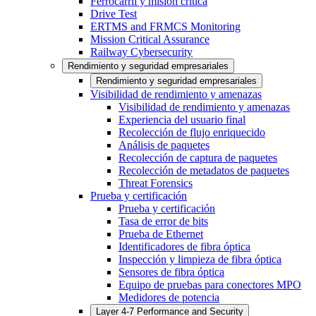
Ferrocarril y misión crítica
Drive Test
ERTMS and FRMCS Monitoring
Mission Critical Assurance
Railway Cybersecurity
Rendimiento y seguridad empresariales
Rendimiento y seguridad empresariales
Visibilidad de rendimiento y amenazas
Visibilidad de rendimiento y amenazas
Experiencia del usuario final
Recolección de flujo enriquecido
Análisis de paquetes
Recolección de captura de paquetes
Recolección de metadatos de paquetes
Threat Forensics
Prueba y certificación
Prueba y certificación
Tasa de error de bits
Prueba de Ethernet
Identificadores de fibra óptica
Inspección y limpieza de fibra óptica
Sensores de fibra óptica
Equipo de pruebas para conectores MPO
Medidores de potencia
Layer 4-7 Performance and Security