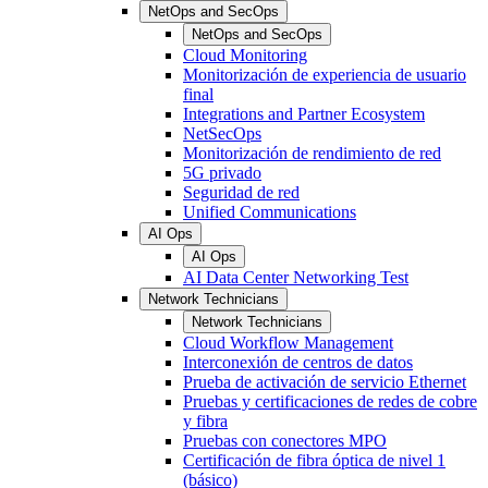
NetOps and SecOps
NetOps and SecOps
Cloud Monitoring
Monitorización de experiencia de usuario
final
Integrations and Partner Ecosystem
NetSecOps
Monitorización de rendimiento de red
5G privado
Seguridad de red
Unified Communications
AI Ops
AI Ops
AI Data Center Networking Test
Network Technicians
Network Technicians
Cloud Workflow Management
Interconexión de centros de datos
Prueba de activación de servicio Ethernet
Pruebas y certificaciones de redes de cobre
y fibra
Pruebas con conectores MPO
Certificación de fibra óptica de nivel 1
(básico)