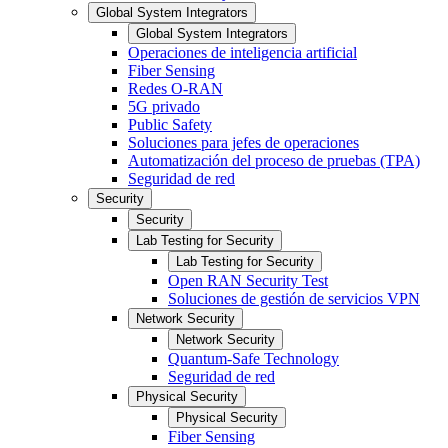
Global System Integrators
Global System Integrators
Operaciones de inteligencia artificial
Fiber Sensing
Redes O-RAN
5G privado
Public Safety
Soluciones para jefes de operaciones
Automatización del proceso de pruebas (TPA)
Seguridad de red
Security
Security
Lab Testing for Security
Lab Testing for Security
Open RAN Security Test
Soluciones de gestión de servicios VPN
Network Security
Network Security
Quantum-Safe Technology
Seguridad de red
Physical Security
Physical Security
Fiber Sensing