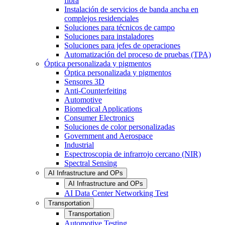
fibra
Instalación de servicios de banda ancha en
complejos residenciales
Soluciones para técnicos de campo
Soluciones para instaladores
Soluciones para jefes de operaciones
Automatización del proceso de pruebas (TPA)
Óptica personalizada y pigmentos
Óptica personalizada y pigmentos
Sensores 3D
Anti-Counterfeiting
Automotive
Biomedical Applications
Consumer Electronics
Soluciones de color personalizadas
Government and Aerospace
Industrial
Espectroscopia de infrarrojo cercano (NIR)
Spectral Sensing
AI Infrastructure and OPs
AI Infrastructure and OPs
AI Data Center Networking Test
Transportation
Transportation
Automotive Testing