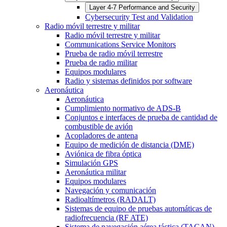
Layer 4-7 Performance and Security
Cybersecurity Test and Validation
Radio móvil terrestre y militar
Radio móvil terrestre y militar
Communications Service Monitors
Prueba de radio móvil terrestre
Prueba de radio militar
Equipos modulares
Radio y sistemas definidos por software
Aeronáutica
Aeronáutica
Cumplimiento normativo de ADS-B
Conjuntos e interfaces de prueba de cantidad de
combustible de avión
Acopladores de antena
Equipo de medición de distancia (DME)
Aviónica de fibra óptica
Simulación GPS
Aeronáutica militar
Equipos modulares
Navegación y comunicación
Radioaltímetros (RADALT)
Sistemas de equipo de pruebas automáticas de
radiofrecuencia (RF ATE)
Sistema de navegación aérea táctica (TACAN)