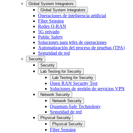
Global System Integrators
Global System Integrators
Operaciones de inteligencia artificial
Fiber Sensing
Redes O-RAN
5G privado
Public Safety
Soluciones para jefes de operaciones
Automatización del proceso de pruebas (TPA)
Seguridad de red
Security
Security
Lab Testing for Security
Lab Testing for Security
Open RAN Security Test
Soluciones de gestión de servicios VPN
Network Security
Network Security
Quantum-Safe Technology
Seguridad de red
Physical Security
Physical Security
Fiber Sensing