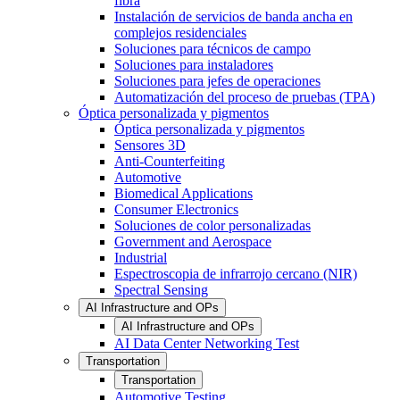
fibra
Instalación de servicios de banda ancha en
complejos residenciales
Soluciones para técnicos de campo
Soluciones para instaladores
Soluciones para jefes de operaciones
Automatización del proceso de pruebas (TPA)
Óptica personalizada y pigmentos
Óptica personalizada y pigmentos
Sensores 3D
Anti-Counterfeiting
Automotive
Biomedical Applications
Consumer Electronics
Soluciones de color personalizadas
Government and Aerospace
Industrial
Espectroscopia de infrarrojo cercano (NIR)
Spectral Sensing
AI Infrastructure and OPs
AI Infrastructure and OPs
AI Data Center Networking Test
Transportation
Transportation
Automotive Testing