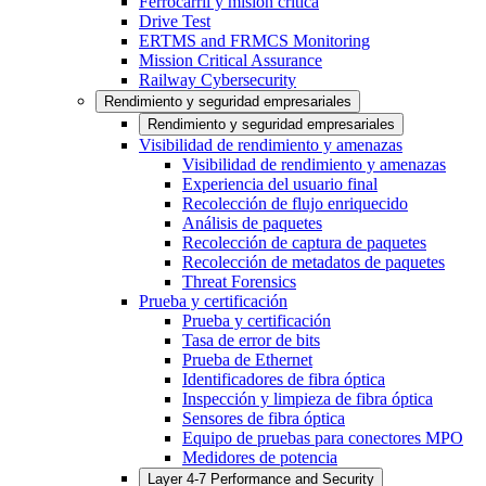
Ferrocarril y misión crítica
Drive Test
ERTMS and FRMCS Monitoring
Mission Critical Assurance
Railway Cybersecurity
Rendimiento y seguridad empresariales
Rendimiento y seguridad empresariales
Visibilidad de rendimiento y amenazas
Visibilidad de rendimiento y amenazas
Experiencia del usuario final
Recolección de flujo enriquecido
Análisis de paquetes
Recolección de captura de paquetes
Recolección de metadatos de paquetes
Threat Forensics
Prueba y certificación
Prueba y certificación
Tasa de error de bits
Prueba de Ethernet
Identificadores de fibra óptica
Inspección y limpieza de fibra óptica
Sensores de fibra óptica
Equipo de pruebas para conectores MPO
Medidores de potencia
Layer 4-7 Performance and Security