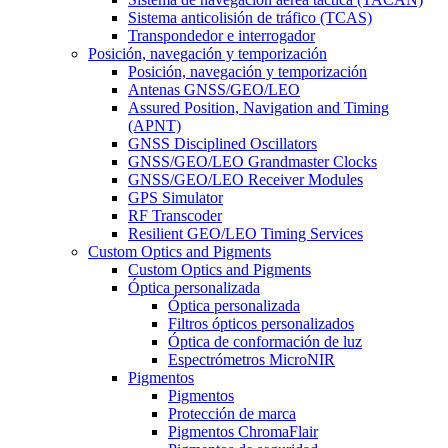
Sistema anticolisión de tráfico (TCAS)
Transpondedor e interrogador
Posición, navegación y temporización
Posición, navegación y temporización
Antenas GNSS/GEO/LEO
Assured Position, Navigation and Timing
(APNT)
GNSS Disciplined Oscillators
GNSS/GEO/LEO Grandmaster Clocks
GNSS/GEO/LEO Receiver Modules
GPS Simulator
RF Transcoder
Resilient GEO/LEO Timing Services
Custom Optics and Pigments
Custom Optics and Pigments
Óptica personalizada
Óptica personalizada
Filtros ópticos personalizados
Óptica de conformación de luz
Espectrómetros MicroNIR
Pigmentos
Pigmentos
Protección de marca
Pigmentos ChromaFlair