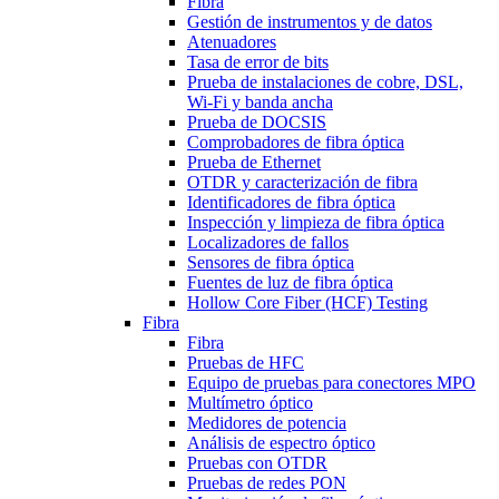
Fibra
Gestión de instrumentos y de datos
Atenuadores
Tasa de error de bits
Prueba de instalaciones de cobre, DSL,
Wi-Fi y banda ancha
Prueba de DOCSIS
Comprobadores de fibra óptica
Prueba de Ethernet
OTDR y caracterización de fibra
Identificadores de fibra óptica
Inspección y limpieza de fibra óptica
Localizadores de fallos
Sensores de fibra óptica
Fuentes de luz de fibra óptica
Hollow Core Fiber (HCF) Testing
Fibra
Fibra
Pruebas de HFC
Equipo de pruebas para conectores MPO
Multímetro óptico
Medidores de potencia
Análisis de espectro óptico
Pruebas con OTDR
Pruebas de redes PON