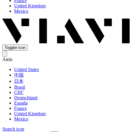
France
United Kingdom
Mexico
Toggler icon
Atrás
United States
中国
日本
Brasil
СНГ
Deutschland
España
France
United Kingdom
Mexico
Search icon