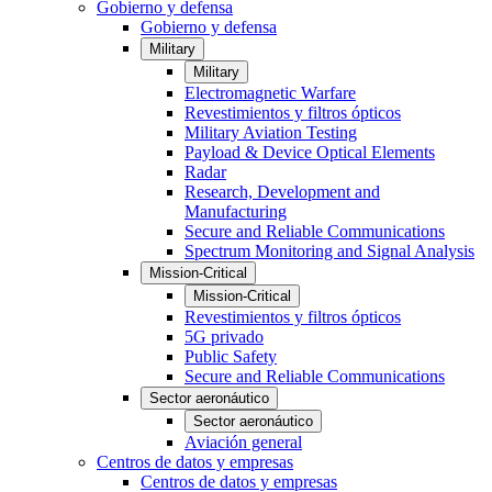
Gobierno y defensa
Gobierno y defensa
Military
Military
Electromagnetic Warfare
Revestimientos y filtros ópticos
Military Aviation Testing
Payload & Device Optical Elements
Radar
Research, Development and
Manufacturing
Secure and Reliable Communications
Spectrum Monitoring and Signal Analysis
Mission-Critical
Mission-Critical
Revestimientos y filtros ópticos
5G privado
Public Safety
Secure and Reliable Communications
Sector aeronáutico
Sector aeronáutico
Aviación general
Centros de datos y empresas
Centros de datos y empresas