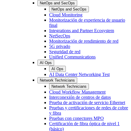
NetOps and SecOps
NetOps and SecOps
Cloud Monitoring
Monitorización de experiencia de usuario
final
Integrations and Partner Ecosystem
NetSecOps
Monitorización de rendimiento de red
5G privado
Seguridad de red
Unified Communications
AI Ops
AI Ops
AI Data Center Networking Test
Network Technicians
Network Technicians
Cloud Workflow Management
Interconexión de centros de datos
Prueba de activación de servicio Ethernet
Pruebas y certificaciones de redes de cobre
y fibra
Pruebas con conectores MPO
Certificación de fibra óptica de nivel 1
(básico)