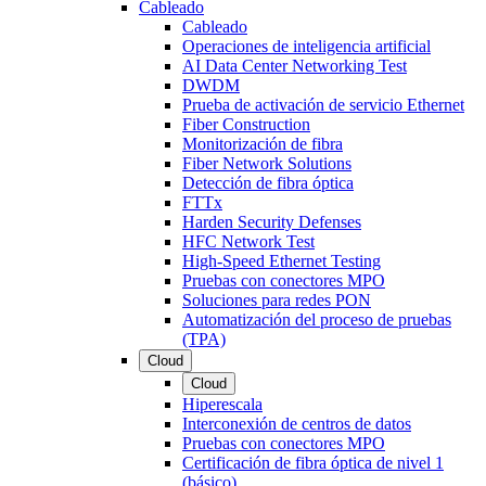
Cableado
Cableado
Operaciones de inteligencia artificial
AI Data Center Networking Test
DWDM
Prueba de activación de servicio Ethernet
Fiber Construction
Monitorización de fibra
Fiber Network Solutions
Detección de fibra óptica
FTTx
Harden Security Defenses
HFC Network Test
High-Speed Ethernet Testing
Pruebas con conectores MPO
Soluciones para redes PON
Automatización del proceso de pruebas
(TPA)
Cloud
Cloud
Hiperescala
Interconexión de centros de datos
Pruebas con conectores MPO
Certificación de fibra óptica de nivel 1
(básico)