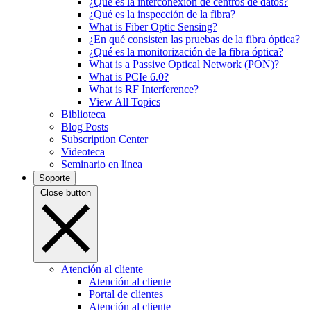
¿Qué es la interconexión de centros de datos?
¿Qué es la inspección de la fibra?
What is Fiber Optic Sensing?
¿En qué consisten las pruebas de la fibra óptica?
¿Qué es la monitorización de la fibra óptica?
What is a Passive Optical Network (PON)?
What is PCIe 6.0?
What is RF Interference?
View All Topics
Biblioteca
Blog Posts
Subscription Center
Videoteca
Seminario en línea
Soporte
Close button
Atención al cliente
Atención al cliente
Portal de clientes
Atención al cliente