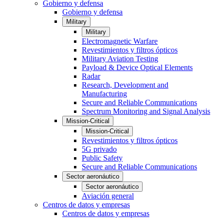
Gobierno y defensa
Gobierno y defensa
Military
Military
Electromagnetic Warfare
Revestimientos y filtros ópticos
Military Aviation Testing
Payload & Device Optical Elements
Radar
Research, Development and
Manufacturing
Secure and Reliable Communications
Spectrum Monitoring and Signal Analysis
Mission-Critical
Mission-Critical
Revestimientos y filtros ópticos
5G privado
Public Safety
Secure and Reliable Communications
Sector aeronáutico
Sector aeronáutico
Aviación general
Centros de datos y empresas
Centros de datos y empresas