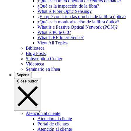
¿Qué es la interconexión de centros de datos?
¿Qué es la inspección de la fibra?
What is Fiber Optic Sensing?
¿En qué consisten las pruebas de la fibra óptica?
¿Qué es la monitorización de la fibra óptica?
What is a Passive Optical Network (PON)?
What is PCIe 6.0?
What is RF Interference?
View All Topics
Biblioteca
Blog Posts
Subscription Center
Videoteca
Seminario en línea
Soporte
Close button
Atención al cliente
Atención al cliente
Portal de clientes
Atención al cliente