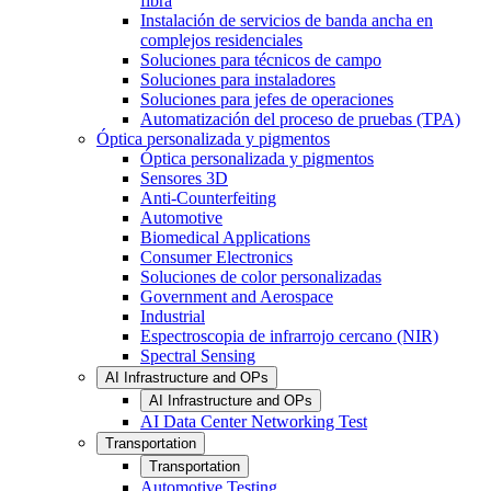
fibra
Instalación de servicios de banda ancha en
complejos residenciales
Soluciones para técnicos de campo
Soluciones para instaladores
Soluciones para jefes de operaciones
Automatización del proceso de pruebas (TPA)
Óptica personalizada y pigmentos
Óptica personalizada y pigmentos
Sensores 3D
Anti-Counterfeiting
Automotive
Biomedical Applications
Consumer Electronics
Soluciones de color personalizadas
Government and Aerospace
Industrial
Espectroscopia de infrarrojo cercano (NIR)
Spectral Sensing
AI Infrastructure and OPs
AI Infrastructure and OPs
AI Data Center Networking Test
Transportation
Transportation
Automotive Testing