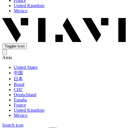
France
United Kingdom
Mexico
Toggler icon
Atrás
United States
中国
日本
Brasil
СНГ
Deutschland
España
France
United Kingdom
Mexico
Search icon