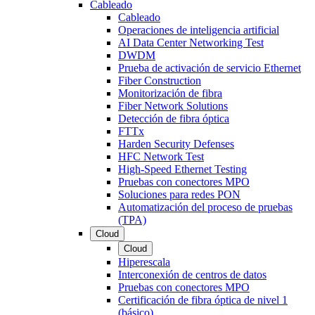
Cableado
Cableado
Operaciones de inteligencia artificial
AI Data Center Networking Test
DWDM
Prueba de activación de servicio Ethernet
Fiber Construction
Monitorización de fibra
Fiber Network Solutions
Detección de fibra óptica
FTTx
Harden Security Defenses
HFC Network Test
High-Speed Ethernet Testing
Pruebas con conectores MPO
Soluciones para redes PON
Automatización del proceso de pruebas
(TPA)
Cloud
Cloud
Hiperescala
Interconexión de centros de datos
Pruebas con conectores MPO
Certificación de fibra óptica de nivel 1
(básico)