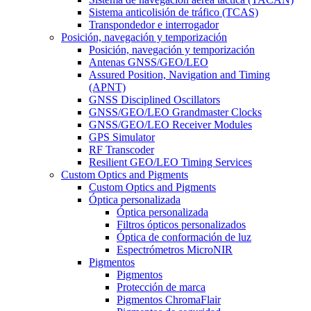
Sistema anticolisión de tráfico (TCAS)
Transpondedor e interrogador
Posición, navegación y temporización
Posición, navegación y temporización
Antenas GNSS/GEO/LEO
Assured Position, Navigation and Timing
(APNT)
GNSS Disciplined Oscillators
GNSS/GEO/LEO Grandmaster Clocks
GNSS/GEO/LEO Receiver Modules
GPS Simulator
RF Transcoder
Resilient GEO/LEO Timing Services
Custom Optics and Pigments
Custom Optics and Pigments
Óptica personalizada
Óptica personalizada
Filtros ópticos personalizados
Óptica de conformación de luz
Espectrómetros MicroNIR
Pigmentos
Pigmentos
Protección de marca
Pigmentos ChromaFlair