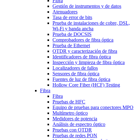
Fibra
Gestión de instrumentos y de datos
Atenuadores
Tasa de error de bits
Prueba de instalaciones de cobre, DSL,
Wi-Fi y banda ancha
Prueba de DOCSIS
Comprobadores de fibra óptica
Prueba de Ethernet
OTDR y caracterización de fibra
Identificadores de fibra óptica
Inspección y limpieza de fibra óptica
Localizadores de fallos
Sensores de fibra óptica
Fuentes de luz de fibra óptica
Hollow Core Fiber (HCF) Testing
Fibra
Fibra
Pruebas de HFC
Equipo de pruebas para conectores MPO
Multímetro óptico
Medidores de potencia
Análisis de espectro óptico
Pruebas con OTDR
Pruebas de redes PON