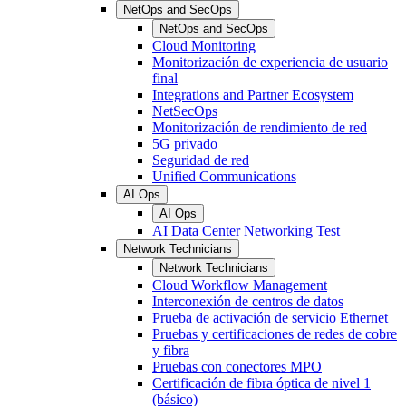
NetOps and SecOps
NetOps and SecOps
Cloud Monitoring
Monitorización de experiencia de usuario
final
Integrations and Partner Ecosystem
NetSecOps
Monitorización de rendimiento de red
5G privado
Seguridad de red
Unified Communications
AI Ops
AI Ops
AI Data Center Networking Test
Network Technicians
Network Technicians
Cloud Workflow Management
Interconexión de centros de datos
Prueba de activación de servicio Ethernet
Pruebas y certificaciones de redes de cobre
y fibra
Pruebas con conectores MPO
Certificación de fibra óptica de nivel 1
(básico)