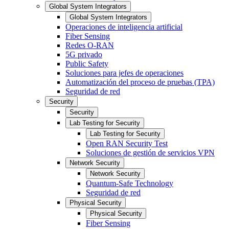
Global System Integrators
Global System Integrators
Operaciones de inteligencia artificial
Fiber Sensing
Redes O-RAN
5G privado
Public Safety
Soluciones para jefes de operaciones
Automatización del proceso de pruebas (TPA)
Seguridad de red
Security
Security
Lab Testing for Security
Lab Testing for Security
Open RAN Security Test
Soluciones de gestión de servicios VPN
Network Security
Network Security
Quantum-Safe Technology
Seguridad de red
Physical Security
Physical Security
Fiber Sensing