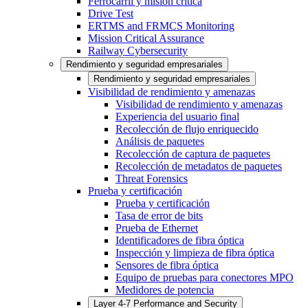
Ferrocarril y misión crítica
Drive Test
ERTMS and FRMCS Monitoring
Mission Critical Assurance
Railway Cybersecurity
Rendimiento y seguridad empresariales
Rendimiento y seguridad empresariales
Visibilidad de rendimiento y amenazas
Visibilidad de rendimiento y amenazas
Experiencia del usuario final
Recolección de flujo enriquecido
Análisis de paquetes
Recolección de captura de paquetes
Recolección de metadatos de paquetes
Threat Forensics
Prueba y certificación
Prueba y certificación
Tasa de error de bits
Prueba de Ethernet
Identificadores de fibra óptica
Inspección y limpieza de fibra óptica
Sensores de fibra óptica
Equipo de pruebas para conectores MPO
Medidores de potencia
Layer 4-7 Performance and Security