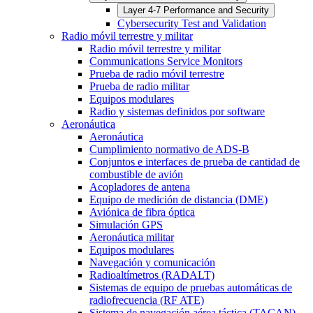
Layer 4-7 Performance and Security
Cybersecurity Test and Validation
Radio móvil terrestre y militar
Radio móvil terrestre y militar
Communications Service Monitors
Prueba de radio móvil terrestre
Prueba de radio militar
Equipos modulares
Radio y sistemas definidos por software
Aeronáutica
Aeronáutica
Cumplimiento normativo de ADS-B
Conjuntos e interfaces de prueba de cantidad de
combustible de avión
Acopladores de antena
Equipo de medición de distancia (DME)
Aviónica de fibra óptica
Simulación GPS
Aeronáutica militar
Equipos modulares
Navegación y comunicación
Radioaltímetros (RADALT)
Sistemas de equipo de pruebas automáticas de
radiofrecuencia (RF ATE)
Sistema de navegación aérea táctica (TACAN)