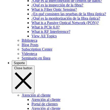
¿Qué es la interconexión de centros de datos?
¿Qué es la inspección de la fibra?
What is Fiber Optic Sensing?
¿En qué consisten las pruebas de la fibra óptica?
¿Qué es la monitorización de la fibra óptica?
What is a Passive Optical Network (PON)?
What is PCIe 6.0?
What is RF Interference?
View All Topics
Biblioteca
Blog Posts
Subscription Center
Videoteca
Seminario en línea
Soporte
Close button
Atención al cliente
Atención al cliente
Portal de clientes
Atención al cliente