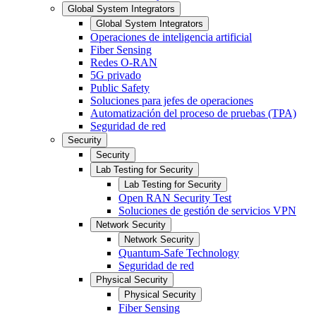
Global System Integrators
Global System Integrators
Operaciones de inteligencia artificial
Fiber Sensing
Redes O-RAN
5G privado
Public Safety
Soluciones para jefes de operaciones
Automatización del proceso de pruebas (TPA)
Seguridad de red
Security
Security
Lab Testing for Security
Lab Testing for Security
Open RAN Security Test
Soluciones de gestión de servicios VPN
Network Security
Network Security
Quantum-Safe Technology
Seguridad de red
Physical Security
Physical Security
Fiber Sensing