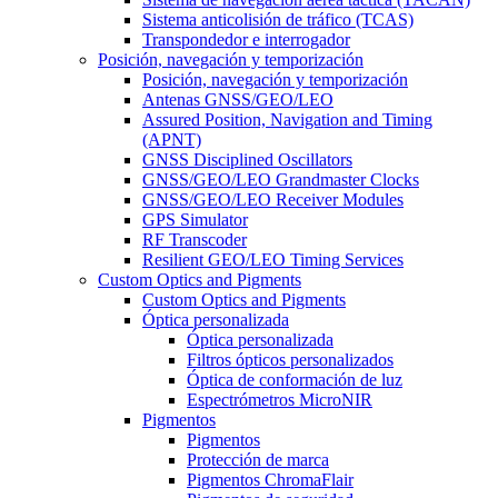
Sistema anticolisión de tráfico (TCAS)
Transpondedor e interrogador
Posición, navegación y temporización
Posición, navegación y temporización
Antenas GNSS/GEO/LEO
Assured Position, Navigation and Timing
(APNT)
GNSS Disciplined Oscillators
GNSS/GEO/LEO Grandmaster Clocks
GNSS/GEO/LEO Receiver Modules
GPS Simulator
RF Transcoder
Resilient GEO/LEO Timing Services
Custom Optics and Pigments
Custom Optics and Pigments
Óptica personalizada
Óptica personalizada
Filtros ópticos personalizados
Óptica de conformación de luz
Espectrómetros MicroNIR
Pigmentos
Pigmentos
Protección de marca
Pigmentos ChromaFlair