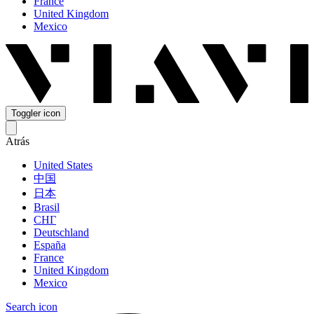
France
United Kingdom
Mexico
Toggler icon
Atrás
United States
中国
日本
Brasil
СНГ
Deutschland
España
France
United Kingdom
Mexico
Search icon