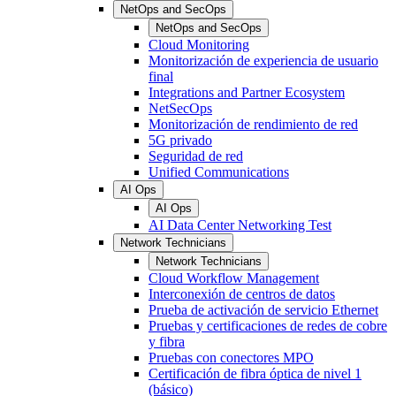
NetOps and SecOps
NetOps and SecOps
Cloud Monitoring
Monitorización de experiencia de usuario
final
Integrations and Partner Ecosystem
NetSecOps
Monitorización de rendimiento de red
5G privado
Seguridad de red
Unified Communications
AI Ops
AI Ops
AI Data Center Networking Test
Network Technicians
Network Technicians
Cloud Workflow Management
Interconexión de centros de datos
Prueba de activación de servicio Ethernet
Pruebas y certificaciones de redes de cobre
y fibra
Pruebas con conectores MPO
Certificación de fibra óptica de nivel 1
(básico)