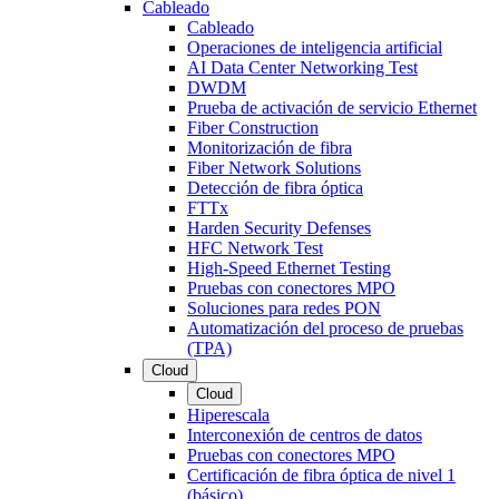
Cableado
Cableado
Operaciones de inteligencia artificial
AI Data Center Networking Test
DWDM
Prueba de activación de servicio Ethernet
Fiber Construction
Monitorización de fibra
Fiber Network Solutions
Detección de fibra óptica
FTTx
Harden Security Defenses
HFC Network Test
High-Speed Ethernet Testing
Pruebas con conectores MPO
Soluciones para redes PON
Automatización del proceso de pruebas
(TPA)
Cloud
Cloud
Hiperescala
Interconexión de centros de datos
Pruebas con conectores MPO
Certificación de fibra óptica de nivel 1
(básico)