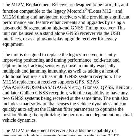
The M12M Replacement Receiver is designed to be form, fit, and
®
function compatible to the legacy Motorola
/iLotus M12+ and
M12M timing and navigation receivers while providing significant
performance and feature enhancements and upgrades by using a
late-model 8th-generation high-end GNSS Timing receiver. This
unit can be used as a stand-alone GNSS receiver via the USB
interfaces, or as a plug-and-play upgrade receiver for legacy
equipment.
The unit is designed to replace the legacy receiver, instantly
improving positioning and timing performance, cold-start and
capture time, tracking sensitivity, noise immunity especially
multipath and jamming immunity, as well as adding a host of
additional features such as multi-GNSS system reception. The
M12M replacement receiver supports GPS, SBAS
(WAAS/EGNOS/MSAS/ GAGAN etc.), Glonass, QZSS, BeiDou,
and later Galileo GNSS reception, with the capability to have any
two GNSS systems being received at the same time. The unit also
includes smart software that senses the vehicle dynamics and can
quickly auto-adjust the Kalman filter parameters to optimize the
position/timing fix, optimizing the performance dependent on actual
vehicle dynamics.
The M12M replacement receiver also adds the capability of
generating a highly accurate frequency on a mini-coax (U.Fl)