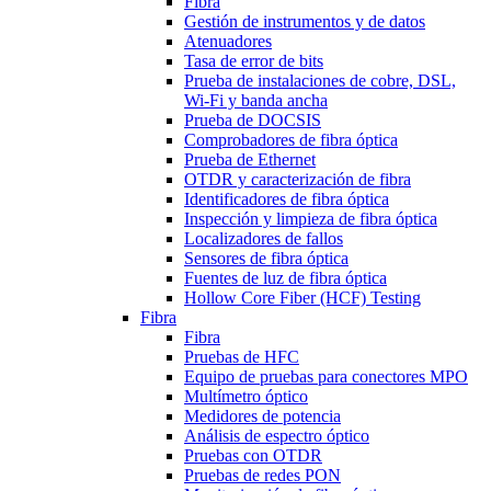
Fibra
Gestión de instrumentos y de datos
Atenuadores
Tasa de error de bits
Prueba de instalaciones de cobre, DSL,
Wi-Fi y banda ancha
Prueba de DOCSIS
Comprobadores de fibra óptica
Prueba de Ethernet
OTDR y caracterización de fibra
Identificadores de fibra óptica
Inspección y limpieza de fibra óptica
Localizadores de fallos
Sensores de fibra óptica
Fuentes de luz de fibra óptica
Hollow Core Fiber (HCF) Testing
Fibra
Fibra
Pruebas de HFC
Equipo de pruebas para conectores MPO
Multímetro óptico
Medidores de potencia
Análisis de espectro óptico
Pruebas con OTDR
Pruebas de redes PON