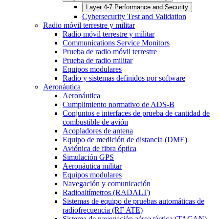
Layer 4-7 Performance and Security
Cybersecurity Test and Validation
Radio móvil terrestre y militar
Radio móvil terrestre y militar
Communications Service Monitors
Prueba de radio móvil terrestre
Prueba de radio militar
Equipos modulares
Radio y sistemas definidos por software
Aeronáutica
Aeronáutica
Cumplimiento normativo de ADS-B
Conjuntos e interfaces de prueba de cantidad de
combustible de avión
Acopladores de antena
Equipo de medición de distancia (DME)
Aviónica de fibra óptica
Simulación GPS
Aeronáutica militar
Equipos modulares
Navegación y comunicación
Radioaltímetros (RADALT)
Sistemas de equipo de pruebas automáticas de
radiofrecuencia (RF ATE)
Sistema de navegación aérea táctica (TACAN)