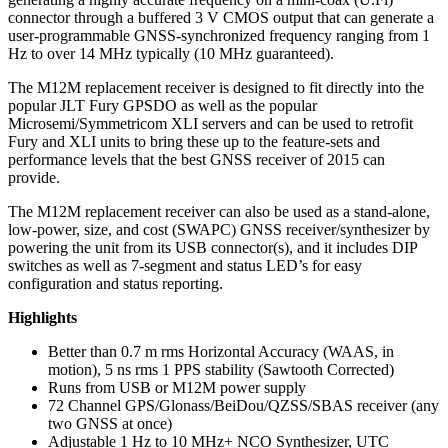
connector through a buffered 3 V CMOS output that can generate a
user-programmable GNSS-synchronized frequency ranging from 1
Hz to over 14 MHz typically (10 MHz guaranteed).
The M12M replacement receiver is designed to fit directly into the
popular JLT Fury GPSDO as well as the popular
Microsemi/Symmetricom XLI servers and can be used to retrofit
Fury and XLI units to bring these up to the feature-sets and
performance levels that the best GNSS receiver of 2015 can
provide.
The M12M replacement receiver can also be used as a stand-alone,
low-power, size, and cost (SWAPC) GNSS receiver/synthesizer by
powering the unit from its USB connector(s), and it includes DIP
switches as well as 7-segment and status LED’s for easy
configuration and status reporting.
Highlights
Better than 0.7 m rms Horizontal Accuracy (WAAS, in
motion), 5 ns rms 1 PPS stability (Sawtooth Corrected)
Runs from USB or M12M power supply
72 Channel GPS/Glonass/BeiDou/QZSS/SBAS receiver (any
two GNSS at once)
Adjustable 1 Hz to 10 MHz+ NCO Synthesizer, UTC