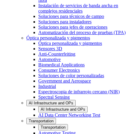
fibra
Instalación de servicios de banda ancha en
complejos residenciales
Soluciones para técnicos de campo
Soluciones para instaladores
Soluciones para jefes de operaciones
Automatización del proceso de pruebas (TPA)
Óptica personalizada y pigmentos
Óptica personalizada y pigmentos
Sensores 3D
Anti-Counterfeiting
Automotive
Biomedical Applications
Consumer Electronics
Soluciones de color personalizadas
Government and Aerospace
Industrial
Espectroscopia de infrarrojo cercano (NIR)
Spectral Sensing
AI Infrastructure and OPs
AI Infrastructure and OPs
AI Data Center Networking Test
Transportation
Transportation
Automotive Testing