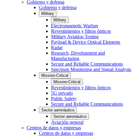
Gobierno y defensa
Gobierno y defensa
Military
Military
Electromagnetic Warfare
Revestimientos y filtros ópticos
Military Aviation Testing
Payload & Device Optical Elements
Radar
Research, Development and
Manufacturing
Secure and Reliable Communications
Spectrum Monitoring and Signal Analysis
Mission-Critical
Mission-Critical
Revestimientos y filtros ópticos
5G privado
Public Safety
Secure and Reliable Communications
Sector aeronáutico
Sector aeronáutico
Aviación general
Centros de datos y empresas
Centros de datos y empresas