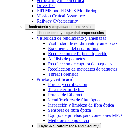
Ferrocarril y misión crítica
Drive Test
ERTMS and FRMCS Monitoring
Mission Critical Assurance
Railway Cybersecurity
Rendimiento y seguridad empresariales
Rendimiento y seguridad empresariales
Visibilidad de rendimiento y amenazas
Visibilidad de rendimiento y amenazas
Experiencia del usuario final
Recolección de flujo enriquecido
Análisis de paquetes
Recolección de captura de paquetes
Recolección de metadatos de paquetes
Threat Forensics
Prueba y certificación
Prueba y certificación
Tasa de error de bits
Prueba de Ethernet
Identificadores de fibra óptica
Inspección y limpieza de fibra óptica
Sensores de fibra óptica
Equipo de pruebas para conectores MPO
Medidores de potencia
Layer 4-7 Performance and Security