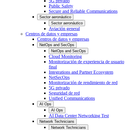
5G privado
Public Safety
Secure and Reliable Communications
Sector aeronáutico
Sector aeronáutico
Aviación general
Centros de datos y empresas
Centros de datos y empresas
NetOps and SecOps
NetOps and SecOps
Cloud Monitoring
Monitorización de experiencia de usuario
final
Integrations and Partner Ecosystem
NetSecOps
Monitorización de rendimiento de red
5G privado
Seguridad de red
Unified Communications
AI Ops
AI Ops
AI Data Center Networking Test
Network Technicians
Network Technicians