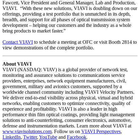
Fawcett, Vice President and General Manager, Lab and Production,
VIAVI. “With these new solutions, VIAVI is doubling down on our
offerings, providing a test portfolio that is unmatched in its depth,
breadth, and support for all phases of optical transmission system
development – helping our customers and the industry as a whole
bring products to market faster.”
Contact VIAVI
to schedule a meeting at OFC or visit Booth 2814 to
view demonstrations of the complete portfolio.
About VIAVI
VIAVI (NASDAQ: VIAV) is a global provider of network test,
monitoring and assurance solutions to communications service
providers, enterprises, network equipment manufacturers, civil,
government, military and avionics customers, supported by a
worldwide channel community including VIAVI Velocity Partners.
We deliver end-to-end visibility across physical, virtual and hybrid
networks, enabling customers to optimize connectivity, quality of
experience and profitability. VIAVI is also a leader in high
performance thin film optical coatings, providing light management
solutions to anti-counterfeiting, consumer electronics, automotive,
defense and instrumentation markets. Learn more about VIAVI at
www.viavisolutions.com
. Follow us on
VIAVI Perspectives
,
LinkedIn
,
Twitter
,
YouTube
and
Facebook
.