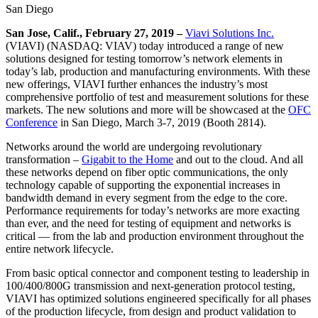
San Diego
San Jose, Calif., February 27, 2019 –
Viavi Solutions Inc.
(VIAVI) (NASDAQ: VIAV) today introduced a range of new
solutions designed for testing tomorrow’s network elements in
today’s lab, production and manufacturing environments. With these
new offerings, VIAVI further enhances the industry’s most
comprehensive portfolio of test and measurement solutions for these
markets. The new solutions and more will be showcased at the
OFC
Conference
in San Diego, March 3-7, 2019 (Booth 2814).
Networks around the world are undergoing revolutionary
transformation –
Gigabit to the Home
and out to the cloud. And all
these networks depend on fiber optic communications, the only
technology capable of supporting the exponential increases in
bandwidth demand in every segment from the edge to the core.
Performance requirements for today’s networks are more exacting
than ever, and the need for testing of equipment and networks is
critical — from the lab and production environment throughout the
entire network lifecycle.
From basic optical connector and component testing to leadership in
100/400/800G transmission and next-generation protocol testing,
VIAVI has optimized solutions engineered specifically for all phases
of the production lifecycle, from design and product validation to