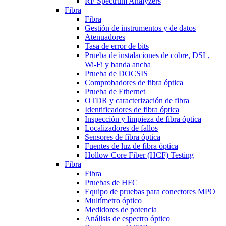
RF Spectrum Analyzers
Fibra
Fibra
Gestión de instrumentos y de datos
Atenuadores
Tasa de error de bits
Prueba de instalaciones de cobre, DSL,
Wi-Fi y banda ancha
Prueba de DOCSIS
Comprobadores de fibra óptica
Prueba de Ethernet
OTDR y caracterización de fibra
Identificadores de fibra óptica
Inspección y limpieza de fibra óptica
Localizadores de fallos
Sensores de fibra óptica
Fuentes de luz de fibra óptica
Hollow Core Fiber (HCF) Testing
Fibra
Fibra
Pruebas de HFC
Equipo de pruebas para conectores MPO
Multímetro óptico
Medidores de potencia
Análisis de espectro óptico