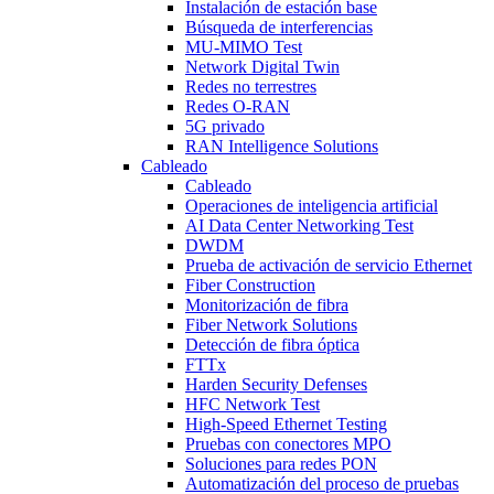
Instalación de estación base
Búsqueda de interferencias
MU-MIMO Test
Network Digital Twin
Redes no terrestres
Redes O-RAN
5G privado
RAN Intelligence Solutions
Cableado
Cableado
Operaciones de inteligencia artificial
AI Data Center Networking Test
DWDM
Prueba de activación de servicio Ethernet
Fiber Construction
Monitorización de fibra
Fiber Network Solutions
Detección de fibra óptica
FTTx
Harden Security Defenses
HFC Network Test
High-Speed Ethernet Testing
Pruebas con conectores MPO
Soluciones para redes PON
Automatización del proceso de pruebas