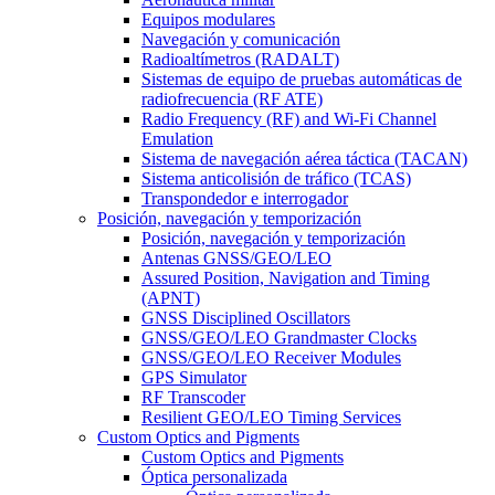
Equipos modulares
Navegación y comunicación
Radioaltímetros (RADALT)
Sistemas de equipo de pruebas automáticas de
radiofrecuencia (RF ATE)
Radio Frequency (RF) and Wi-Fi Channel
Emulation
Sistema de navegación aérea táctica (TACAN)
Sistema anticolisión de tráfico (TCAS)
Transpondedor e interrogador
Posición, navegación y temporización
Posición, navegación y temporización
Antenas GNSS/GEO/LEO
Assured Position, Navigation and Timing
(APNT)
GNSS Disciplined Oscillators
GNSS/GEO/LEO Grandmaster Clocks
GNSS/GEO/LEO Receiver Modules
GPS Simulator
RF Transcoder
Resilient GEO/LEO Timing Services
Custom Optics and Pigments
Custom Optics and Pigments
Óptica personalizada