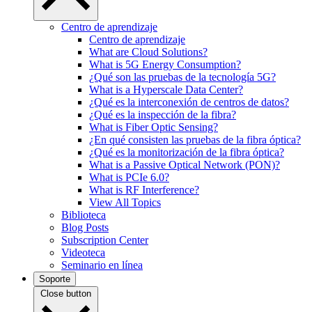
Centro de aprendizaje
Centro de aprendizaje
What are Cloud Solutions?
What is 5G Energy Consumption?
¿Qué son las pruebas de la tecnología 5G?
What is a Hyperscale Data Center?
¿Qué es la interconexión de centros de datos?
¿Qué es la inspección de la fibra?
What is Fiber Optic Sensing?
¿En qué consisten las pruebas de la fibra óptica?
¿Qué es la monitorización de la fibra óptica?
What is a Passive Optical Network (PON)?
What is PCIe 6.0?
What is RF Interference?
View All Topics
Biblioteca
Blog Posts
Subscription Center
Videoteca
Seminario en línea
Soporte
Close button