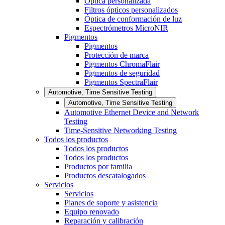
Óptica personalizada
Filtros ópticos personalizados
Óptica de conformación de luz
Espectrómetros MicroNIR
Pigmentos
Pigmentos
Protección de marca
Pigmentos ChromaFlair
Pigmentos de seguridad
Pigmentos SpectraFlair
Automotive, Time Sensitive Testing
Automotive, Time Sensitive Testing
Automotive Ethernet Device and Network
Testing
Time-Sensitive Networking Testing
Todos los productos
Todos los productos
Todos los productos
Productos por familia
Productos descatalogados
Servicios
Servicios
Planes de soporte y asistencia
Equipo renovado
Reparación y calibración