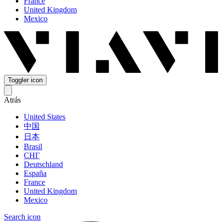
France
United Kingdom
Mexico
Toggler icon
Atrás
United States
中国
日本
Brasil
СНГ
Deutschland
España
France
United Kingdom
Mexico
Search icon