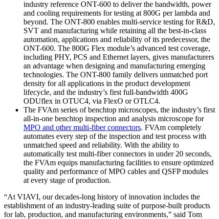
industry reference ONT-600 to deliver the bandwidth, power
and cooling requirements for testing at 800G per lambda and
beyond. The ONT-800 enables multi-service testing for R&D,
SVT and manufacturing while retaining all the best-in-class
automation, applications and reliability of its predecessor, the
ONT-600. The 800G Flex module’s advanced test coverage,
including PHY, PCS and Ethernet layers, gives manufacturers
an advantage when designing and manufacturing emerging
technologies. The ONT-800 family delivers unmatched port
density for all applications in the product development
lifecycle, and the industry’s first full-bandwidth 400G
ODUflex in OTUC4, via FlexO or OTLC4.
The FVAm series of benchtop microscopes, the industry’s first
all-in-one benchtop inspection and analysis microscope for
MPO and other multi-fiber connectors
. FVAm completely
automates every step of the inspection and test process with
unmatched speed and reliability. With the ability to
automatically test multi-fiber connectors in under 20 seconds,
the FVAm equips manufacturing facilities to ensure optimized
quality and performance of MPO cables and QSFP modules
at every stage of production.
“At VIAVI, our decades-long history of innovation includes the
establishment of an industry-leading suite of purpose-built products
for lab, production, and manufacturing environments,” said Tom