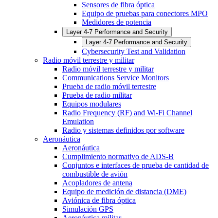
Sensores de fibra óptica
Equipo de pruebas para conectores MPO
Medidores de potencia
Layer 4-7 Performance and Security
Layer 4-7 Performance and Security
Cybersecurity Test and Validation
Radio móvil terrestre y militar
Radio móvil terrestre y militar
Communications Service Monitors
Prueba de radio móvil terrestre
Prueba de radio militar
Equipos modulares
Radio Frequency (RF) and Wi-Fi Channel
Emulation
Radio y sistemas definidos por software
Aeronáutica
Aeronáutica
Cumplimiento normativo de ADS-B
Conjuntos e interfaces de prueba de cantidad de
combustible de avión
Acopladores de antena
Equipo de medición de distancia (DME)
Aviónica de fibra óptica
Simulación GPS
Aeronáutica militar