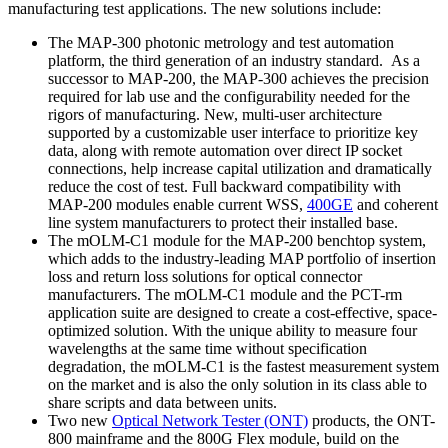
manufacturing test applications. The new solutions include:
The MAP-300 photonic metrology and test automation
platform, the third generation of an industry standard. As a
successor to MAP-200, the MAP-300 achieves the precision
required for lab use and the configurability needed for the
rigors of manufacturing. New, multi-user architecture
supported by a customizable user interface to prioritize key
data, along with remote automation over direct IP socket
connections, help increase capital utilization and dramatically
reduce the cost of test. Full backward compatibility with
MAP-200 modules enable current WSS,
400GE
and coherent
line system manufacturers to protect their installed base.
The mOLM-C1 module for the MAP-200 benchtop system,
which adds to the industry-leading MAP portfolio of insertion
loss and return loss solutions for optical connector
manufacturers. The mOLM-C1 module and the PCT-rm
application suite are designed to create a cost-effective, space-
optimized solution. With the unique ability to measure four
wavelengths at the same time without specification
degradation, the mOLM-C1 is the fastest measurement system
on the market and is also the only solution in its class able to
share scripts and data between units.
Two new
Optical Network Tester (ONT)
products, the ONT-
800 mainframe and the 800G Flex module, build on the