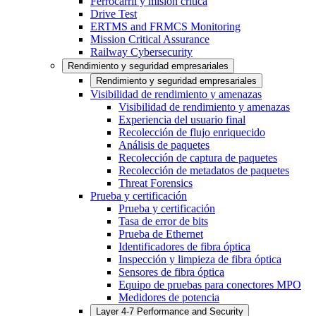
Ferrocarril y misión crítica
Drive Test
ERTMS and FRMCS Monitoring
Mission Critical Assurance
Railway Cybersecurity
Rendimiento y seguridad empresariales
Rendimiento y seguridad empresariales
Visibilidad de rendimiento y amenazas
Visibilidad de rendimiento y amenazas
Experiencia del usuario final
Recolección de flujo enriquecido
Análisis de paquetes
Recolección de captura de paquetes
Recolección de metadatos de paquetes
Threat Forensics
Prueba y certificación
Prueba y certificación
Tasa de error de bits
Prueba de Ethernet
Identificadores de fibra óptica
Inspección y limpieza de fibra óptica
Sensores de fibra óptica
Equipo de pruebas para conectores MPO
Medidores de potencia
Layer 4-7 Performance and Security