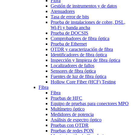
Fibra
Gestión de instrumentos y de datos
Atenuadores
Tasa de error de bits
Prueba de instalaciones de cobre, DSL,
Wi-Fi y banda ancha
Prueba de DOCSIS
Comprobadores de fibra óptica
Prueba de Ethernet
OTDR y caracterización de fibra
Identificadores de fibra óptica
Inspección y limpieza de fibra óptica
Localizadores de fallos
Sensores de fibra óptica
Fuentes de luz de fibra óptica
Hollow Core Fiber (HCF) Testing
Fibra
Fibra
Pruebas de HFC
Equipo de pruebas para conectores MPO
Multímetro óptico
Medidores de potencia
Análisis de espectro óptico
Pruebas con OTDR
Pruebas de redes PON