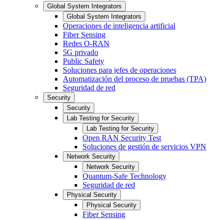
Global System Integrators
Global System Integrators
Operaciones de inteligencia artificial
Fiber Sensing
Redes O-RAN
5G privado
Public Safety
Soluciones para jefes de operaciones
Automatización del proceso de pruebas (TPA)
Seguridad de red
Security
Security
Lab Testing for Security
Lab Testing for Security
Open RAN Security Test
Soluciones de gestión de servicios VPN
Network Security
Network Security
Quantum-Safe Technology
Seguridad de red
Physical Security
Physical Security
Fiber Sensing