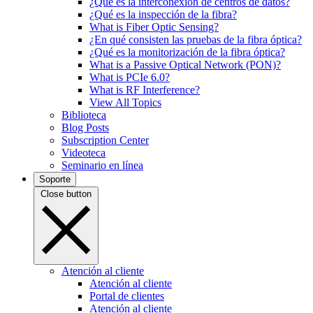
¿Qué es la interconexión de centros de datos?
¿Qué es la inspección de la fibra?
What is Fiber Optic Sensing?
¿En qué consisten las pruebas de la fibra óptica?
¿Qué es la monitorización de la fibra óptica?
What is a Passive Optical Network (PON)?
What is PCIe 6.0?
What is RF Interference?
View All Topics
Biblioteca
Blog Posts
Subscription Center
Videoteca
Seminario en línea
Soporte
Close button
Atención al cliente
Atención al cliente
Portal de clientes
Atención al cliente