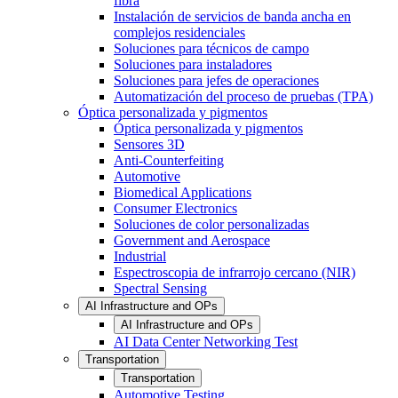
fibra
Instalación de servicios de banda ancha en
complejos residenciales
Soluciones para técnicos de campo
Soluciones para instaladores
Soluciones para jefes de operaciones
Automatización del proceso de pruebas (TPA)
Óptica personalizada y pigmentos
Óptica personalizada y pigmentos
Sensores 3D
Anti-Counterfeiting
Automotive
Biomedical Applications
Consumer Electronics
Soluciones de color personalizadas
Government and Aerospace
Industrial
Espectroscopia de infrarrojo cercano (NIR)
Spectral Sensing
AI Infrastructure and OPs
AI Infrastructure and OPs
AI Data Center Networking Test
Transportation
Transportation
Automotive Testing