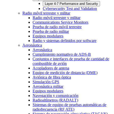
Layer 4-7 Performance and Security
Cybersecurity Test and Validation
Radio móvil terrestre y militar
Radio móvil terrestre y militar
Communications Service Monitors
Prueba de radio móvil terrestre
Prueba de radio militar
Equipos modulares
Radio y sistemas definidos por software
Aeronáutica
Aeronáutica
Cumplimiento normativo de ADS-B
Conjuntos e interfaces de prueba de cantidad de
combustible de avión
Acopladores de antena
Equipo de medición de distancia (DME)
Aviónica de fibra óptica
Simulación GPS
Aeronáutica militar
Equipos modulares
Navegación y comunicación
Radioaltímetros (RADALT)
Sistemas de equipo de pruebas automáticas de
radiofrecuencia (RF ATE)
Sistema de navegación aérea táctica (TACAN)