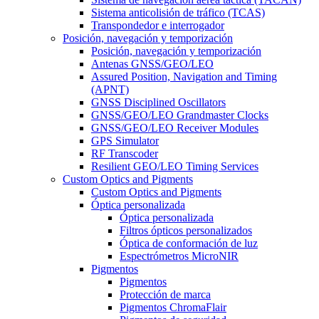
Sistema anticolisión de tráfico (TCAS)
Transpondedor e interrogador
Posición, navegación y temporización
Posición, navegación y temporización
Antenas GNSS/GEO/LEO
Assured Position, Navigation and Timing
(APNT)
GNSS Disciplined Oscillators
GNSS/GEO/LEO Grandmaster Clocks
GNSS/GEO/LEO Receiver Modules
GPS Simulator
RF Transcoder
Resilient GEO/LEO Timing Services
Custom Optics and Pigments
Custom Optics and Pigments
Óptica personalizada
Óptica personalizada
Filtros ópticos personalizados
Óptica de conformación de luz
Espectrómetros MicroNIR
Pigmentos
Pigmentos
Protección de marca
Pigmentos ChromaFlair