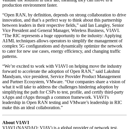
production environment faster.
“Open RAN, by definition, depends on strong collaboration to drive
innovation, and that’s a perfect way to think about this partnership
between leaders in their respective fields,” said Ian Langley, Senior
Vice President and General Manager, Wireless Business, VIAVI.
“The RIC represents a huge opportunity to the industry: Applying
AI/ML techniques allows operators to simplify the management of
complex 5G configurations and dynamically optimize the network
to cater for new use cases, energy efficiency, and changing traffic
patterns.
“We’re excited to work with VIAVI on helping move the industry
forward to accelerate the adoption of Open RAN,” said Lakshmi
Mandyam, vice president, Service Provider Product Management
and Partner Ecosystem, VMware. “Our companies share a vision of
what it will take to address the challenges hindering adoption by
simplifying the path for CSPs to test, profile, and certify third-party
xApps and rApps through a common framework. VIAVI’s
leadership in Open RAN testing and VMware’s leadership in RIC
make this an ideal collaboration.”
About VIAVI
VIAVI (NASDAQ: VIAV) is a global provider of network test,