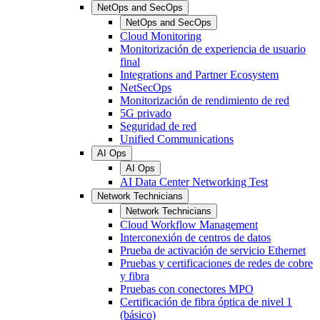
NetOps and SecOps
NetOps and SecOps
Cloud Monitoring
Monitorización de experiencia de usuario
final
Integrations and Partner Ecosystem
NetSecOps
Monitorización de rendimiento de red
5G privado
Seguridad de red
Unified Communications
AI Ops
AI Ops
AI Data Center Networking Test
Network Technicians
Network Technicians
Cloud Workflow Management
Interconexión de centros de datos
Prueba de activación de servicio Ethernet
Pruebas y certificaciones de redes de cobre
y fibra
Pruebas con conectores MPO
Certificación de fibra óptica de nivel 1
(básico)