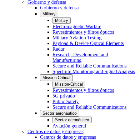
Gobierno y defensa
Gobierno y defensa
Military
Military
Electromagnetic Warfare
Revestimientos y filtros ópticos
Military Aviation Testing
Payload & Device Optical Elements
Radar
Research, Development and
Manufacturing
Secure and Reliable Communications
Spectrum Monitoring and Signal Analysis
Mission-Critical
Mission-Critical
Revestimientos y filtros ópticos
5G privado
Public Safety
Secure and Reliable Communications
Sector aeronáutico
Sector aeronáutico
Aviación general
Centros de datos y empresas
Centros de datos y empresas