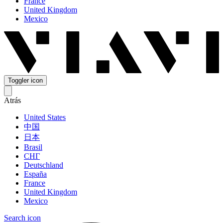
France
United Kingdom
Mexico
Toggler icon
Atrás
United States
中国
日本
Brasil
СНГ
Deutschland
España
France
United Kingdom
Mexico
Search icon