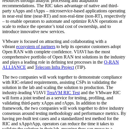
resources through analytic processing and adaptation
recommendations. The RIC takes advantage of native and third-
party xApps and rApps – microservice-based applications operating
in near-real time (near-RT) and non-real-time (non-RT), respectively
– to enable operators to automate and optimize RAN operations at
scale to reduce the operator’s total cost of ownership, and to
introduce innovative new services.
VMware is focused on attracting and collaborating with a
vibrant
ecosystem of partners
to help its operator customers adopt
Open RAN with complete confidence. VIAVI has the most
comprehensive portfolio of Open RAN test solutions in the industry
and plays a leading role in defining test processes in the
O-RAN
ALLIANCE
and
Telecom Infra Project
(TIP).
The two companies will work together to demonstrate compliance
with RIC-related requirements, assisting CSPs in validating the
solution in the lab and scaling the solution to production. The
industry-leading VIAVI
TeraVM RIC Test
and the VMware RIC
will form a joint testbed as a service for testing, profiling, and
validating third-party xApps and rApps. In addition to the
framework, the two companies will work together to drive industry
consensus around testing methodology and performance metrics. By
having pre-built test cases and a standardized test method for the
RIC and xApp/rApp, operators can reduce the time it takes to
validate the solution in their lab, meaning they can move to a