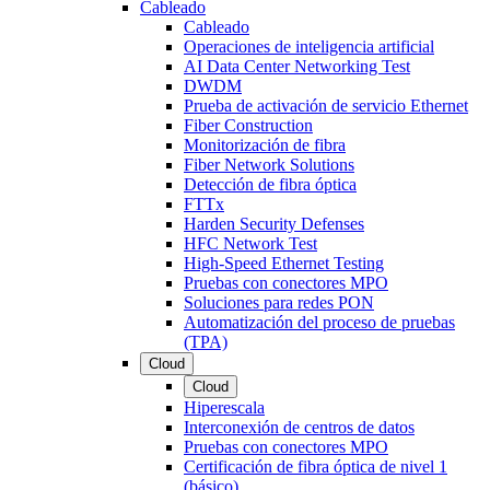
Cableado
Cableado
Operaciones de inteligencia artificial
AI Data Center Networking Test
DWDM
Prueba de activación de servicio Ethernet
Fiber Construction
Monitorización de fibra
Fiber Network Solutions
Detección de fibra óptica
FTTx
Harden Security Defenses
HFC Network Test
High-Speed Ethernet Testing
Pruebas con conectores MPO
Soluciones para redes PON
Automatización del proceso de pruebas
(TPA)
Cloud
Cloud
Hiperescala
Interconexión de centros de datos
Pruebas con conectores MPO
Certificación de fibra óptica de nivel 1
(básico)