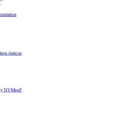
)
mulation
ipos ópticos
oE y NVMeoF