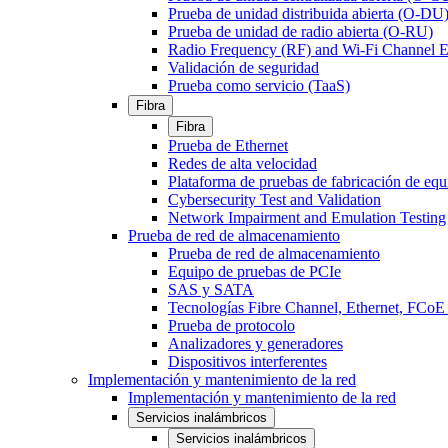
Prueba de unidad distribuida abierta (O-DU
Prueba de unidad de radio abierta (O-RU)
Radio Frequency (RF) and Wi-Fi Channel E
Validación de seguridad
Prueba como servicio (TaaS)
Fibra
Fibra
Prueba de Ethernet
Redes de alta velocidad
Plataforma de pruebas de fabricación de equ
Cybersecurity Test and Validation
Network Impairment and Emulation Testing
Prueba de red de almacenamiento
Prueba de red de almacenamiento
Equipo de pruebas de PCIe
SAS y SATA
Tecnologías Fibre Channel, Ethernet, FC
Prueba de protocolo
Analizadores y generadores
Dispositivos interferentes
Implementación y mantenimiento de la red
Implementación y mantenimiento de la red
Servicios inalámbricos
Servicios inalámbricos