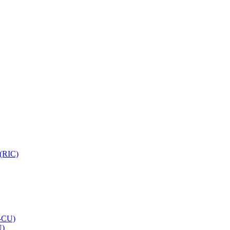
 (RIC)
O-CU)
U)