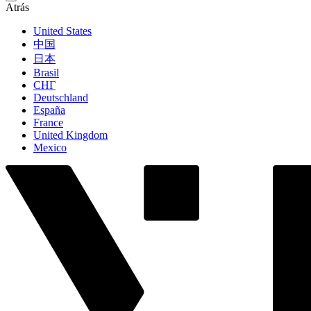
Atrás
United States
中国
日本
Brasil
СНГ
Deutschland
España
France
United Kingdom
Mexico