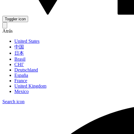
Toggler icon
Atrás
United States
中国
日本
Brasil
СНГ
Deutschland
España
France
United Kingdom
Mexico
Search icon