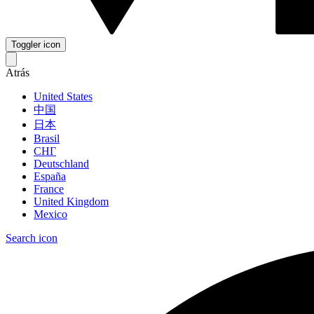
Toggler icon
Atrás
United States
中国
日本
Brasil
СНГ
Deutschland
España
France
United Kingdom
Mexico
Search icon