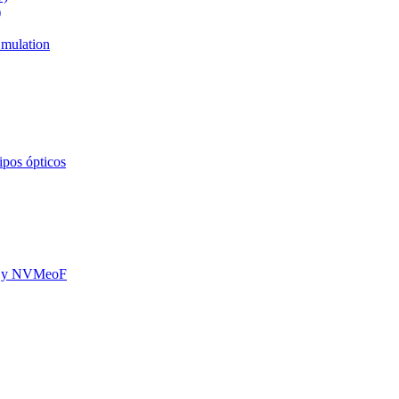
)
mulation
ipos ópticos
oE y NVMeoF