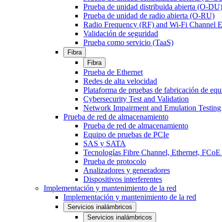
Prueba de unidad distribuida abierta (O-DU
Prueba de unidad de radio abierta (O-RU)
Radio Frequency (RF) and Wi-Fi Channel E
Validación de seguridad
Prueba como servicio (TaaS)
Fibra
Fibra
Prueba de Ethernet
Redes de alta velocidad
Plataforma de pruebas de fabricación de equ
Cybersecurity Test and Validation
Network Impairment and Emulation Testing
Prueba de red de almacenamiento
Prueba de red de almacenamiento
Equipo de pruebas de PCIe
SAS y SATA
Tecnologías Fibre Channel, Ethernet, FC
Prueba de protocolo
Analizadores y generadores
Dispositivos interferentes
Implementación y mantenimiento de la red
Implementación y mantenimiento de la red
Servicios inalámbricos
Servicios inalámbricos