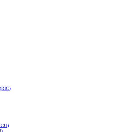
 (RIC)
O-CU)
U)