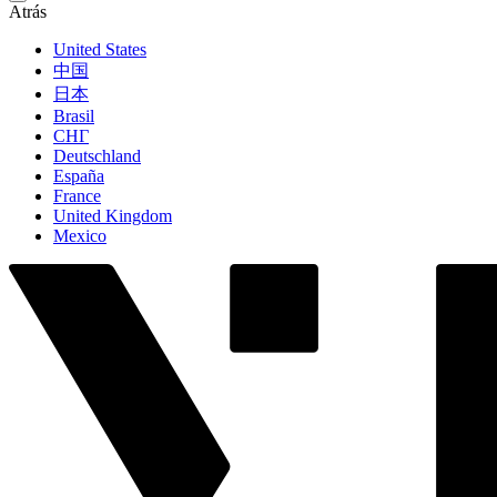
Atrás
United States
中国
日本
Brasil
СНГ
Deutschland
España
France
United Kingdom
Mexico