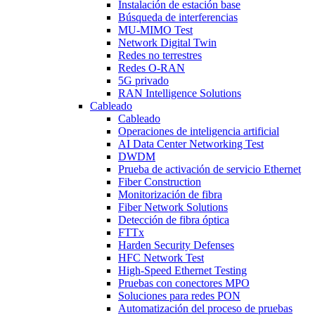
Instalación de estación base
Búsqueda de interferencias
MU-MIMO Test
Network Digital Twin
Redes no terrestres
Redes O-RAN
5G privado
RAN Intelligence Solutions
Cableado
Cableado
Operaciones de inteligencia artificial
AI Data Center Networking Test
DWDM
Prueba de activación de servicio Ethernet
Fiber Construction
Monitorización de fibra
Fiber Network Solutions
Detección de fibra óptica
FTTx
Harden Security Defenses
HFC Network Test
High-Speed Ethernet Testing
Pruebas con conectores MPO
Soluciones para redes PON
Automatización del proceso de pruebas