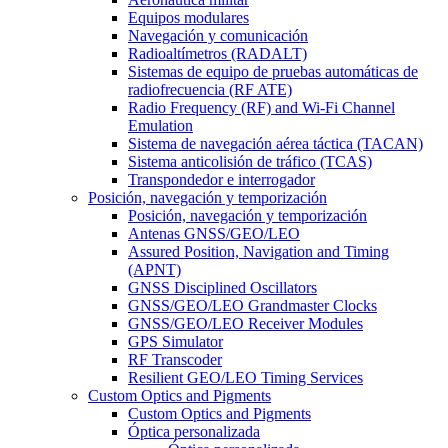
Equipos modulares
Navegación y comunicación
Radioaltímetros (RADALT)
Sistemas de equipo de pruebas automáticas de
radiofrecuencia (RF ATE)
Radio Frequency (RF) and Wi-Fi Channel
Emulation
Sistema de navegación aérea táctica (TACAN)
Sistema anticolisión de tráfico (TCAS)
Transpondedor e interrogador
Posición, navegación y temporización
Posición, navegación y temporización
Antenas GNSS/GEO/LEO
Assured Position, Navigation and Timing
(APNT)
GNSS Disciplined Oscillators
GNSS/GEO/LEO Grandmaster Clocks
GNSS/GEO/LEO Receiver Modules
GPS Simulator
RF Transcoder
Resilient GEO/LEO Timing Services
Custom Optics and Pigments
Custom Optics and Pigments
Óptica personalizada