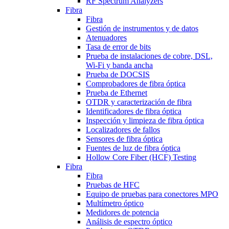
RF Spectrum Analyzers
Fibra
Fibra
Gestión de instrumentos y de datos
Atenuadores
Tasa de error de bits
Prueba de instalaciones de cobre, DSL,
Wi-Fi y banda ancha
Prueba de DOCSIS
Comprobadores de fibra óptica
Prueba de Ethernet
OTDR y caracterización de fibra
Identificadores de fibra óptica
Inspección y limpieza de fibra óptica
Localizadores de fallos
Sensores de fibra óptica
Fuentes de luz de fibra óptica
Hollow Core Fiber (HCF) Testing
Fibra
Fibra
Pruebas de HFC
Equipo de pruebas para conectores MPO
Multímetro óptico
Medidores de potencia
Análisis de espectro óptico