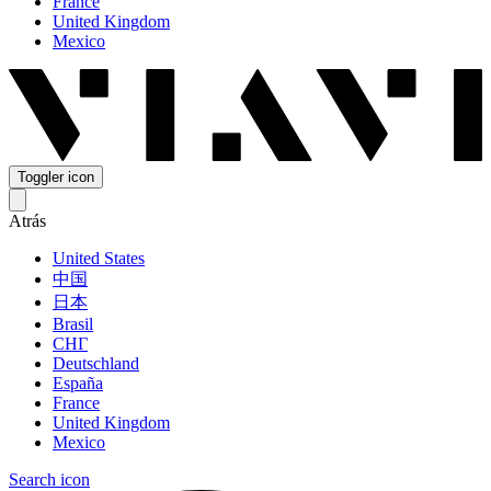
France
United Kingdom
Mexico
Toggler icon
Atrás
United States
中国
日本
Brasil
СНГ
Deutschland
España
France
United Kingdom
Mexico
Search icon