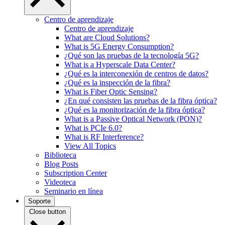
Centro de aprendizaje
Centro de aprendizaje
What are Cloud Solutions?
What is 5G Energy Consumption?
¿Qué son las pruebas de la tecnología 5G?
What is a Hyperscale Data Center?
¿Qué es la interconexión de centros de datos?
¿Qué es la inspección de la fibra?
What is Fiber Optic Sensing?
¿En qué consisten las pruebas de la fibra óptica?
¿Qué es la monitorización de la fibra óptica?
What is a Passive Optical Network (PON)?
What is PCIe 6.0?
What is RF Interference?
View All Topics
Biblioteca
Blog Posts
Subscription Center
Videoteca
Seminario en línea
Soporte
Close button