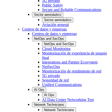
5G privado
Public Safety
Secure and Reliable Communications
Sector aeronáutico
Sector aeronáutico
Aviación general
Centros de datos y empresas
Centros de datos y empresas
NetOps and SecOps
NetOps and SecOps
Cloud Monitoring
Monitorización de experiencia de usuario
final
Integrations and Partner Ecosystem
NetSecOps
Monitorización de rendimiento de red
5G privado
Seguridad de red
Unified Communications
AI Ops
AI Ops
AI Data Center Networking Test
Network Technicians
Network Technicians