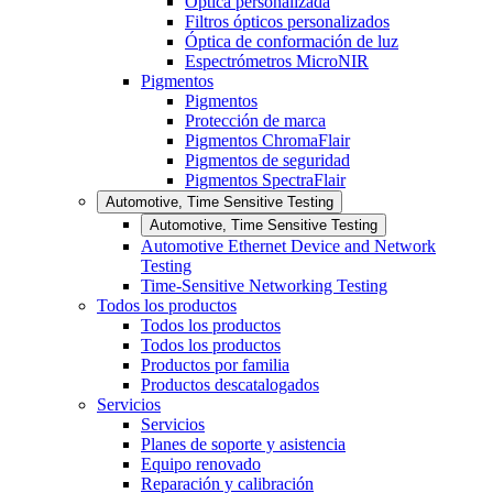
Óptica personalizada
Filtros ópticos personalizados
Óptica de conformación de luz
Espectrómetros MicroNIR
Pigmentos
Pigmentos
Protección de marca
Pigmentos ChromaFlair
Pigmentos de seguridad
Pigmentos SpectraFlair
Automotive, Time Sensitive Testing
Automotive, Time Sensitive Testing
Automotive Ethernet Device and Network
Testing
Time-Sensitive Networking Testing
Todos los productos
Todos los productos
Todos los productos
Productos por familia
Productos descatalogados
Servicios
Servicios
Planes de soporte y asistencia
Equipo renovado
Reparación y calibración