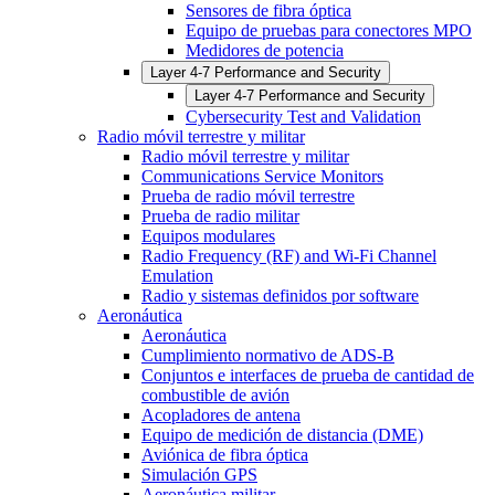
Sensores de fibra óptica
Equipo de pruebas para conectores MPO
Medidores de potencia
Layer 4-7 Performance and Security
Layer 4-7 Performance and Security
Cybersecurity Test and Validation
Radio móvil terrestre y militar
Radio móvil terrestre y militar
Communications Service Monitors
Prueba de radio móvil terrestre
Prueba de radio militar
Equipos modulares
Radio Frequency (RF) and Wi-Fi Channel
Emulation
Radio y sistemas definidos por software
Aeronáutica
Aeronáutica
Cumplimiento normativo de ADS-B
Conjuntos e interfaces de prueba de cantidad de
combustible de avión
Acopladores de antena
Equipo de medición de distancia (DME)
Aviónica de fibra óptica
Simulación GPS
Aeronáutica militar