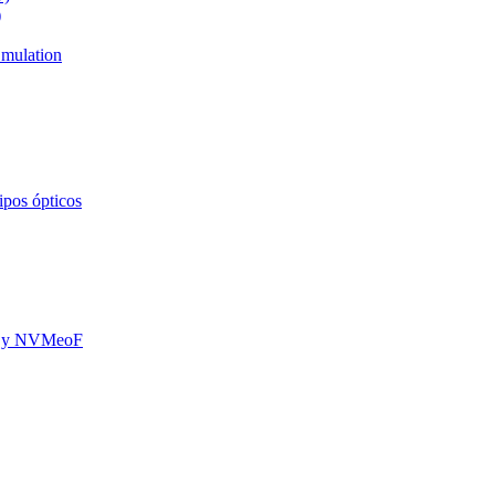
)
mulation
ipos ópticos
oE y NVMeoF