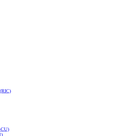
 (RIC)
O-CU)
U)