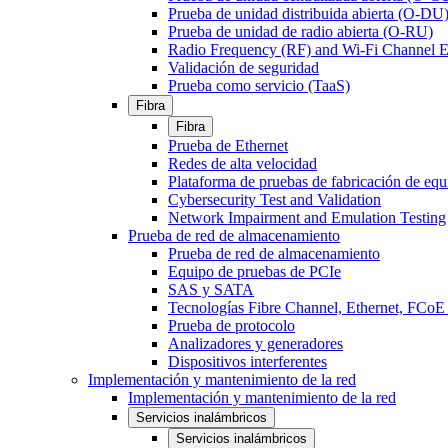
Prueba de unidad distribuida abierta (O-DU
Prueba de unidad de radio abierta (O-RU)
Radio Frequency (RF) and Wi-Fi Channel E
Validación de seguridad
Prueba como servicio (TaaS)
Fibra
Fibra
Prueba de Ethernet
Redes de alta velocidad
Plataforma de pruebas de fabricación de equ
Cybersecurity Test and Validation
Network Impairment and Emulation Testing
Prueba de red de almacenamiento
Prueba de red de almacenamiento
Equipo de pruebas de PCIe
SAS y SATA
Tecnologías Fibre Channel, Ethernet, FC
Prueba de protocolo
Analizadores y generadores
Dispositivos interferentes
Implementación y mantenimiento de la red
Implementación y mantenimiento de la red
Servicios inalámbricos
Servicios inalámbricos