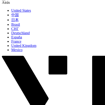
Atrás
United States
中国
日本
Brasil
СНГ
Deutschland
España
France
United Kingdom
Mexico