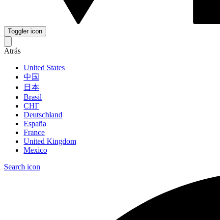
Toggler icon
Atrás
United States
中国
日本
Brasil
СНГ
Deutschland
España
France
United Kingdom
Mexico
Search icon