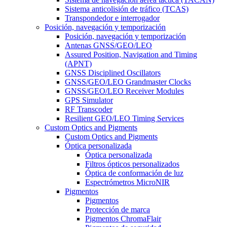
Sistema anticolisión de tráfico (TCAS)
Transpondedor e interrogador
Posición, navegación y temporización
Posición, navegación y temporización
Antenas GNSS/GEO/LEO
Assured Position, Navigation and Timing
(APNT)
GNSS Disciplined Oscillators
GNSS/GEO/LEO Grandmaster Clocks
GNSS/GEO/LEO Receiver Modules
GPS Simulator
RF Transcoder
Resilient GEO/LEO Timing Services
Custom Optics and Pigments
Custom Optics and Pigments
Óptica personalizada
Óptica personalizada
Filtros ópticos personalizados
Óptica de conformación de luz
Espectrómetros MicroNIR
Pigmentos
Pigmentos
Protección de marca
Pigmentos ChromaFlair