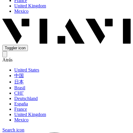
France
United Kingdom
Mexico
Toggler icon
Atrás
United States
中国
日本
Brasil
СНГ
Deutschland
España
France
United Kingdom
Mexico
Search icon