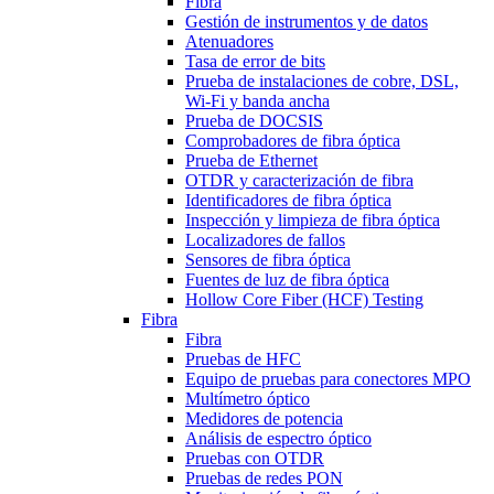
Fibra
Gestión de instrumentos y de datos
Atenuadores
Tasa de error de bits
Prueba de instalaciones de cobre, DSL,
Wi-Fi y banda ancha
Prueba de DOCSIS
Comprobadores de fibra óptica
Prueba de Ethernet
OTDR y caracterización de fibra
Identificadores de fibra óptica
Inspección y limpieza de fibra óptica
Localizadores de fallos
Sensores de fibra óptica
Fuentes de luz de fibra óptica
Hollow Core Fiber (HCF) Testing
Fibra
Fibra
Pruebas de HFC
Equipo de pruebas para conectores MPO
Multímetro óptico
Medidores de potencia
Análisis de espectro óptico
Pruebas con OTDR
Pruebas de redes PON