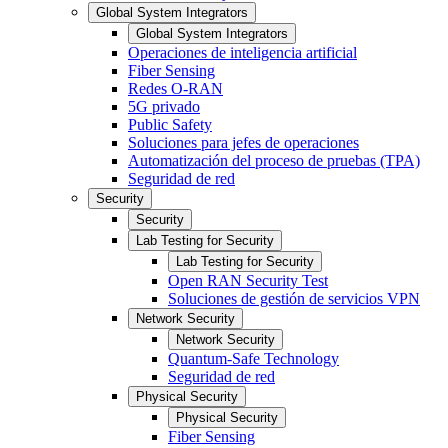
Global System Integrators
Global System Integrators
Operaciones de inteligencia artificial
Fiber Sensing
Redes O-RAN
5G privado
Public Safety
Soluciones para jefes de operaciones
Automatización del proceso de pruebas (TPA)
Seguridad de red
Security
Security
Lab Testing for Security
Lab Testing for Security
Open RAN Security Test
Soluciones de gestión de servicios VPN
Network Security
Network Security
Quantum-Safe Technology
Seguridad de red
Physical Security
Physical Security
Fiber Sensing