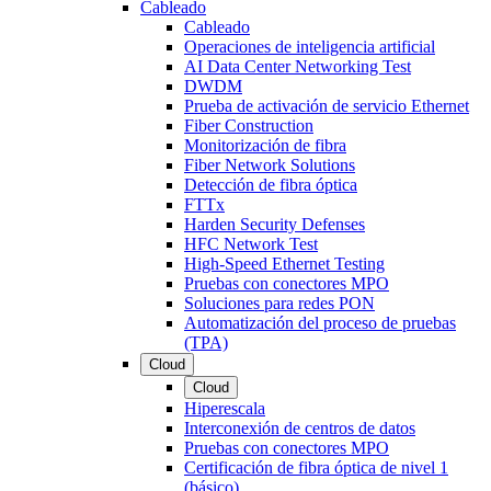
Cableado
Cableado
Operaciones de inteligencia artificial
AI Data Center Networking Test
DWDM
Prueba de activación de servicio Ethernet
Fiber Construction
Monitorización de fibra
Fiber Network Solutions
Detección de fibra óptica
FTTx
Harden Security Defenses
HFC Network Test
High-Speed Ethernet Testing
Pruebas con conectores MPO
Soluciones para redes PON
Automatización del proceso de pruebas
(TPA)
Cloud
Cloud
Hiperescala
Interconexión de centros de datos
Pruebas con conectores MPO
Certificación de fibra óptica de nivel 1
(básico)