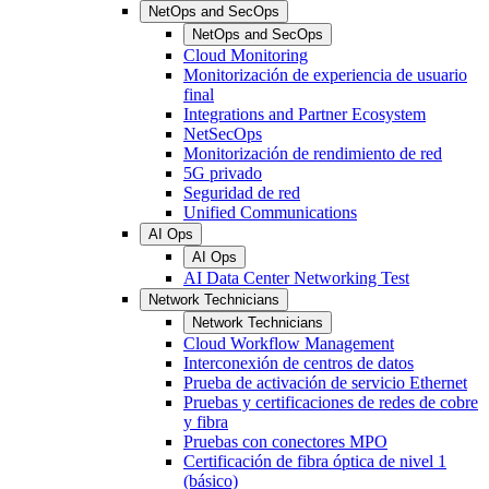
NetOps and SecOps
NetOps and SecOps
Cloud Monitoring
Monitorización de experiencia de usuario
final
Integrations and Partner Ecosystem
NetSecOps
Monitorización de rendimiento de red
5G privado
Seguridad de red
Unified Communications
AI Ops
AI Ops
AI Data Center Networking Test
Network Technicians
Network Technicians
Cloud Workflow Management
Interconexión de centros de datos
Prueba de activación de servicio Ethernet
Pruebas y certificaciones de redes de cobre
y fibra
Pruebas con conectores MPO
Certificación de fibra óptica de nivel 1
(básico)