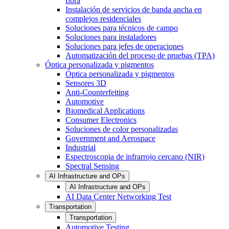
fibra
Instalación de servicios de banda ancha en
complejos residenciales
Soluciones para técnicos de campo
Soluciones para instaladores
Soluciones para jefes de operaciones
Automatización del proceso de pruebas (TPA)
Óptica personalizada y pigmentos
Óptica personalizada y pigmentos
Sensores 3D
Anti-Counterfeiting
Automotive
Biomedical Applications
Consumer Electronics
Soluciones de color personalizadas
Government and Aerospace
Industrial
Espectroscopia de infrarrojo cercano (NIR)
Spectral Sensing
AI Infrastructure and OPs
AI Infrastructure and OPs
AI Data Center Networking Test
Transportation
Transportation
Automotive Testing