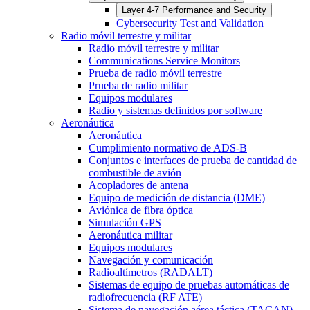
Layer 4-7 Performance and Security
Cybersecurity Test and Validation
Radio móvil terrestre y militar
Radio móvil terrestre y militar
Communications Service Monitors
Prueba de radio móvil terrestre
Prueba de radio militar
Equipos modulares
Radio y sistemas definidos por software
Aeronáutica
Aeronáutica
Cumplimiento normativo de ADS-B
Conjuntos e interfaces de prueba de cantidad de
combustible de avión
Acopladores de antena
Equipo de medición de distancia (DME)
Aviónica de fibra óptica
Simulación GPS
Aeronáutica militar
Equipos modulares
Navegación y comunicación
Radioaltímetros (RADALT)
Sistemas de equipo de pruebas automáticas de
radiofrecuencia (RF ATE)
Sistema de navegación aérea táctica (TACAN)