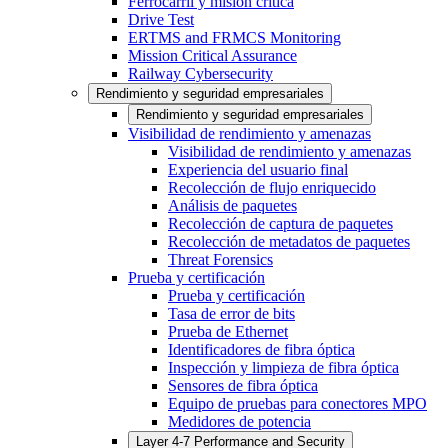
Ferrocarril y misión crítica
Drive Test
ERTMS and FRMCS Monitoring
Mission Critical Assurance
Railway Cybersecurity
Rendimiento y seguridad empresariales
Rendimiento y seguridad empresariales
Visibilidad de rendimiento y amenazas
Visibilidad de rendimiento y amenazas
Experiencia del usuario final
Recolección de flujo enriquecido
Análisis de paquetes
Recolección de captura de paquetes
Recolección de metadatos de paquetes
Threat Forensics
Prueba y certificación
Prueba y certificación
Tasa de error de bits
Prueba de Ethernet
Identificadores de fibra óptica
Inspección y limpieza de fibra óptica
Sensores de fibra óptica
Equipo de pruebas para conectores MPO
Medidores de potencia
Layer 4-7 Performance and Security