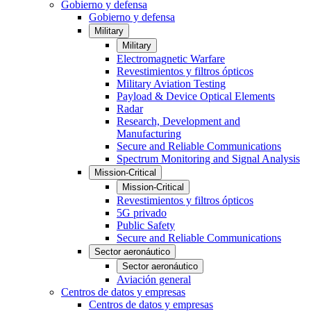
Gobierno y defensa
Gobierno y defensa
Military
Military
Electromagnetic Warfare
Revestimientos y filtros ópticos
Military Aviation Testing
Payload & Device Optical Elements
Radar
Research, Development and
Manufacturing
Secure and Reliable Communications
Spectrum Monitoring and Signal Analysis
Mission-Critical
Mission-Critical
Revestimientos y filtros ópticos
5G privado
Public Safety
Secure and Reliable Communications
Sector aeronáutico
Sector aeronáutico
Aviación general
Centros de datos y empresas
Centros de datos y empresas