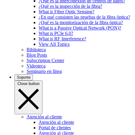
¿Qué es la interconexión de centros de datos?
¿Qué es la inspección de la fibra?
What is Fiber Optic Sensing?
¿En qué consisten las pruebas de la fibra óptica?
¿Qué es la monitorización de la fibra óptica?
What is a Passive Optical Network (PON)?
What is PCIe 6.0?
What is RF Interference?
View All Topics
Biblioteca
Blog Posts
Subscription Center
Videoteca
Seminario en línea
Soporte
Close button
Atención al cliente
Atención al cliente
Portal de clientes
Atención al cliente