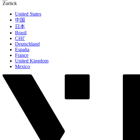
Zurück
United States
中国
日本
Brasil
СНГ
Deutschland
España
France
United Kingdom
Mexico