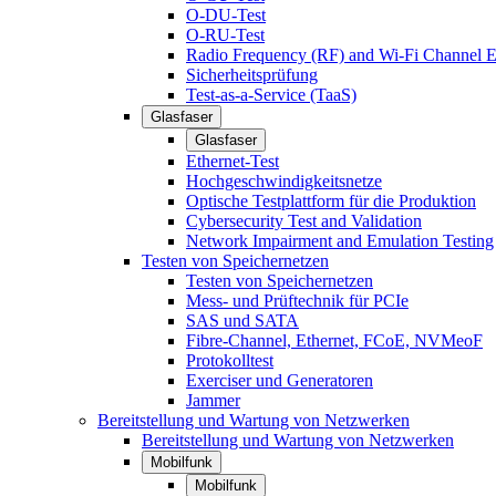
O-DU-Test
O-RU-Test
Radio Frequency (RF) and Wi-Fi Channel E
Sicherheitsprüfung
Test-as-a-Service (TaaS)
Glasfaser
Glasfaser
Ethernet-Test
Hochgeschwindigkeitsnetze
Optische Testplattform für die Produktion
Cybersecurity Test and Validation
Network Impairment and Emulation Testing
Testen von Speichernetzen
Testen von Speichernetzen
Mess- und Prüftechnik für PCIe
SAS und SATA
Fibre-Channel, Ethernet, FCoE, NVMeoF
Protokolltest
Exerciser und Generatoren
Jammer
Bereitstellung und Wartung von Netzwerken
Bereitstellung und Wartung von Netzwerken
Mobilfunk
Mobilfunk