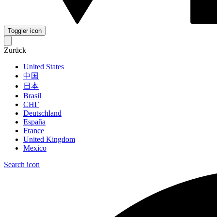
Toggler icon
Zurück
United States
中国
日本
Brasil
СНГ
Deutschland
España
France
United Kingdom
Mexico
Search icon