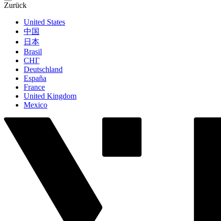
Zurück
United States
中国
日本
Brasil
СНГ
Deutschland
España
France
United Kingdom
Mexico