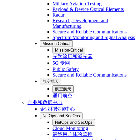
Military Aviation Testing
Payload & Device Optical Elements
Radar
Research, Development and
Manufacturing
Secure and Reliable Communications
Spectrum Monitoring and Signal Analysis
Mission-Critical
Mission-Critical
光学涂层和滤光器
5G 专网
Public Safety
Secure and Reliable Communications
航空航天
航空航天
通用航空
企业和数据中心
企业和数据中心
NetOps and SecOps
NetOps and SecOps
Cloud Monitoring
最终用户体验监控