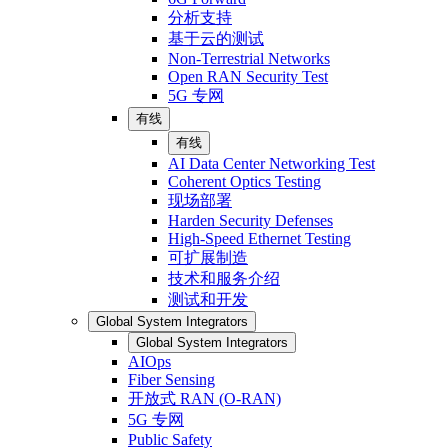
分析支持
基于云的测试
Non-Terrestrial Networks
Open RAN Security Test
5G 专网
有线
有线
AI Data Center Networking Test
Coherent Optics Testing
现场部署
Harden Security Defenses
High-Speed Ethernet Testing
可扩展制造
技术和服务介绍
测试和开发
Global System Integrators
Global System Integrators
AIOps
Fiber Sensing
开放式 RAN (O-RAN)
5G 专网
Public Safety