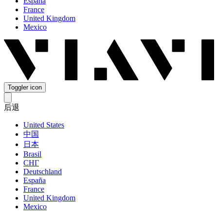
España
France
United Kingdom
Mexico
Toggler icon
后退
United States
中国
日本
Brasil
СНГ
Deutschland
España
France
United Kingdom
Mexico