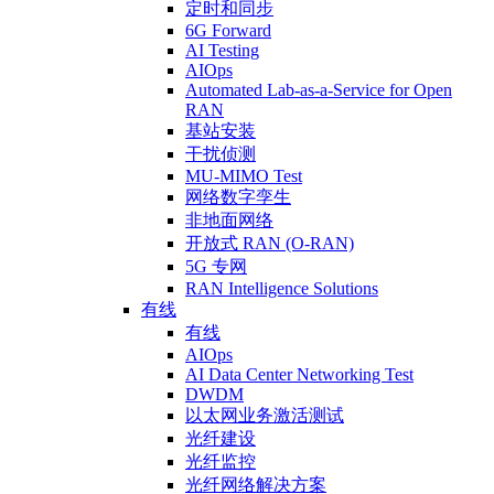
定时和同步
6G Forward
AI Testing
AIOps
Automated Lab-as-a-Service for Open
RAN
基站安装
干扰侦测
MU-MIMO Test
网络数字孪生
非地面网络
开放式 RAN (O-RAN)
5G 专网
RAN Intelligence Solutions
有线
有线
AIOps
AI Data Center Networking Test
DWDM
以太网业务激活测试
光纤建设
光纤监控
光纤网络解决方案