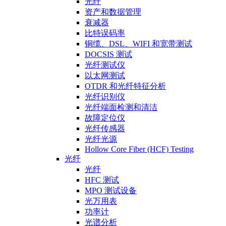
光纤
资产和数据管理
衰减器
比特误码率
铜缆、DSL、WIFI 和宽带测试
DOCSIS 测试
光纤测试仪
以太网测试
OTDR 和光纤特征分析
光纤识别仪
光纤端面检测和清洁
故障定位仪
光纤传感器
光纤光源
Hollow Core Fiber (HCF) Testing
光纤
光纤
HFC 测试
MPO 测试设备
光万用表
功率计
光谱分析