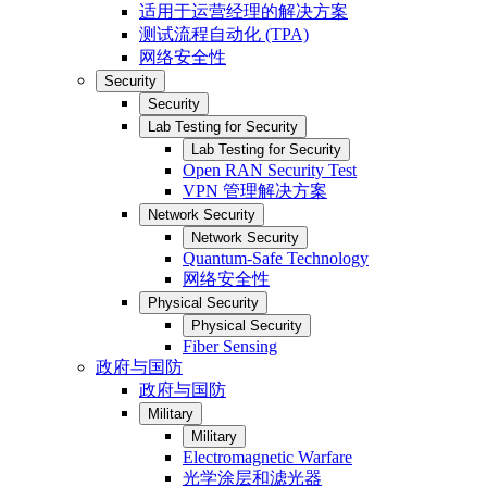
适用于运营经理的解决方案
测试流程自动化 (TPA)
网络安全性
Security
Security
Lab Testing for Security
Lab Testing for Security
Open RAN Security Test
VPN 管理解决方案
Network Security
Network Security
Quantum-Safe Technology
网络安全性
Physical Security
Physical Security
Fiber Sensing
政府与国防
政府与国防
Military
Military
Electromagnetic Warfare
光学涂层和滤光器