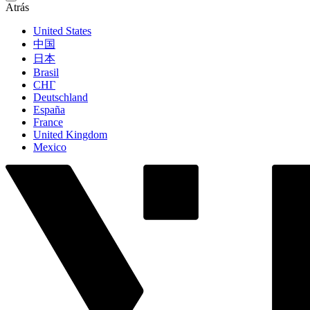
Atrás
United States
中国
日本
Brasil
СНГ
Deutschland
España
France
United Kingdom
Mexico