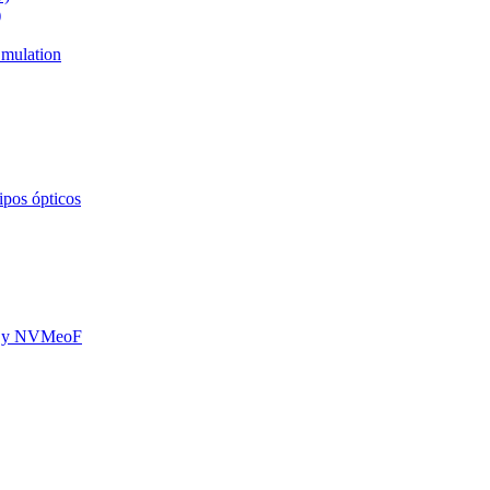
)
mulation
ipos ópticos
oE y NVMeoF