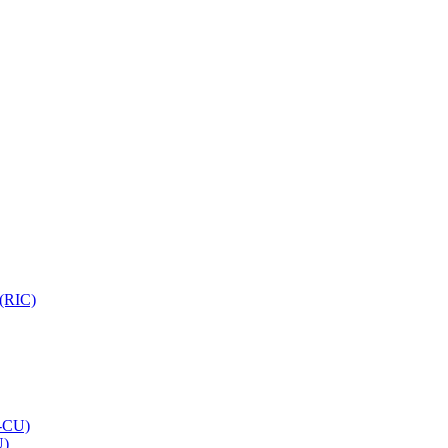
 (RIC)
O-CU)
U)