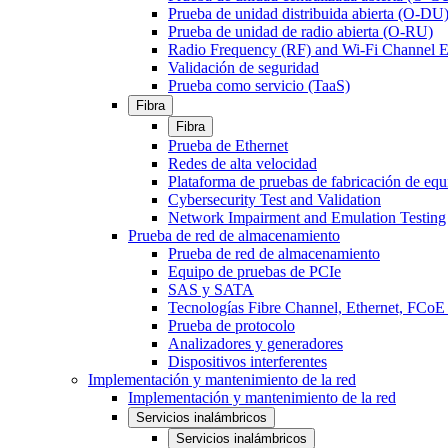
Prueba de unidad distribuida abierta (O-DU
Prueba de unidad de radio abierta (O-RU)
Radio Frequency (RF) and Wi-Fi Channel E
Validación de seguridad
Prueba como servicio (TaaS)
Fibra
Fibra
Prueba de Ethernet
Redes de alta velocidad
Plataforma de pruebas de fabricación de equ
Cybersecurity Test and Validation
Network Impairment and Emulation Testing
Prueba de red de almacenamiento
Prueba de red de almacenamiento
Equipo de pruebas de PCIe
SAS y SATA
Tecnologías Fibre Channel, Ethernet, FC
Prueba de protocolo
Analizadores y generadores
Dispositivos interferentes
Implementación y mantenimiento de la red
Implementación y mantenimiento de la red
Servicios inalámbricos
Servicios inalámbricos