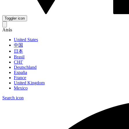
Toggler icon
Atrás
United States
中国
日本
Brasil
СНГ
Deutschland
España
France
United Kingdom
Mexico
Search icon