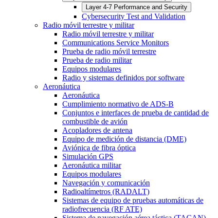
Layer 4-7 Performance and Security
Cybersecurity Test and Validation
Radio móvil terrestre y militar
Radio móvil terrestre y militar
Communications Service Monitors
Prueba de radio móvil terrestre
Prueba de radio militar
Equipos modulares
Radio y sistemas definidos por software
Aeronáutica
Aeronáutica
Cumplimiento normativo de ADS-B
Conjuntos e interfaces de prueba de cantidad de
combustible de avión
Acopladores de antena
Equipo de medición de distancia (DME)
Aviónica de fibra óptica
Simulación GPS
Aeronáutica militar
Equipos modulares
Navegación y comunicación
Radioaltímetros (RADALT)
Sistemas de equipo de pruebas automáticas de
radiofrecuencia (RF ATE)
Sistema de navegación aérea táctica (TACAN)