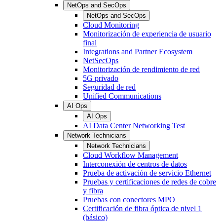
NetOps and SecOps
NetOps and SecOps
Cloud Monitoring
Monitorización de experiencia de usuario
final
Integrations and Partner Ecosystem
NetSecOps
Monitorización de rendimiento de red
5G privado
Seguridad de red
Unified Communications
AI Ops
AI Ops
AI Data Center Networking Test
Network Technicians
Network Technicians
Cloud Workflow Management
Interconexión de centros de datos
Prueba de activación de servicio Ethernet
Pruebas y certificaciones de redes de cobre
y fibra
Pruebas con conectores MPO
Certificación de fibra óptica de nivel 1
(básico)