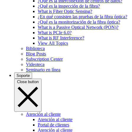
¿Qué es la interconexión de centros de datos?
¿Qué es la inspección de la fibra?
What is Fiber Optic Sensing?
¿En qué consisten las pruebas de la fibra óptica?
¿Qué es la monitorización de la fibra óptica?
What is a Passive Optical Network (PON)?
What is PCIe 6.0?
What is RF Interference?
View All Topics
Biblioteca
Blog Posts
Subscription Center
Videoteca
Seminario en línea
Soporte
Close button
Atención al cliente
Atención al cliente
Portal de clientes
Atención al cliente