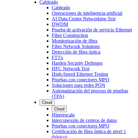
Cableado
Cableado
Operaciones de inteligencia artificial
AI Data Center Networking Test
DWDM
Prueba de activación de servicio Ethernet
Fiber Construction
Monitorización de fibra
Fiber Network Solutions
Detección de fibra óptica
FTTx
Harden Security Defenses
HFC Network Test
High-Speed Ethernet Testing
Pruebas con conectores MPO
Soluciones para redes PON
Automatización del proceso de pruebas
(TPA)
Cloud
Cloud
Hiperescala
Interconexión de centros de datos
Pruebas con conectores MPO
Certificación de fibra óptica de nivel 1
(básico)