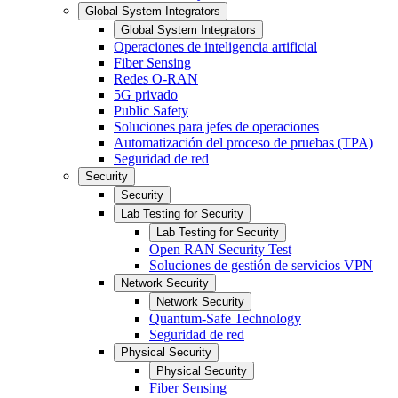
Global System Integrators
Global System Integrators
Operaciones de inteligencia artificial
Fiber Sensing
Redes O-RAN
5G privado
Public Safety
Soluciones para jefes de operaciones
Automatización del proceso de pruebas (TPA)
Seguridad de red
Security
Security
Lab Testing for Security
Lab Testing for Security
Open RAN Security Test
Soluciones de gestión de servicios VPN
Network Security
Network Security
Quantum-Safe Technology
Seguridad de red
Physical Security
Physical Security
Fiber Sensing