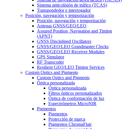
Sistema anticolisión de tráfico (TCAS)
Transpondedor e interrogador
Posición, navegación y temporización
Posición, navegación y temporización
Antenas GNSS/GEO/LEO
Assured Position, Navigation and Timing
(APNT)
GNSS Disciplined Oscillators
GNSS/GEO/LEO Grandmaster Clocks
GNSS/GEO/LEO Receiver Modules
GPS Simulator
RF Transcoder
Resilient GEO/LEO Timing Services
Custom Optics and Pigments
Custom Optics and Pigments
Óptica personalizada
Óptica personalizada
Filtros ópticos personalizados
Óptica de conformación de luz
Espectrómetros MicroNIR
Pigmentos
Pigmentos
Protección de marca
Pigmentos ChromaFlair