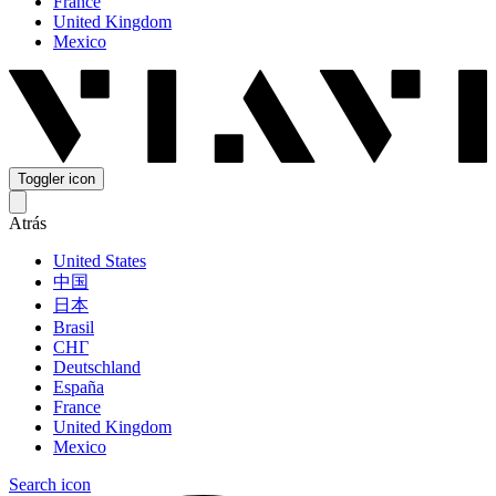
France
United Kingdom
Mexico
Toggler icon
Atrás
United States
中国
日本
Brasil
СНГ
Deutschland
España
France
United Kingdom
Mexico
Search icon