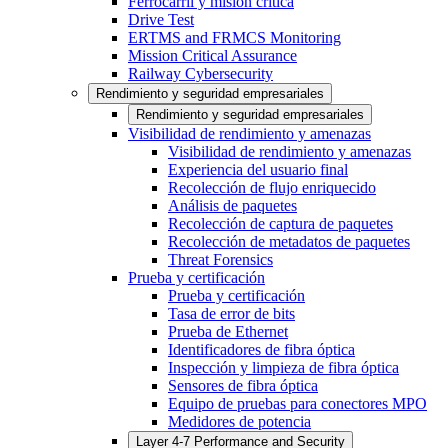
Ferrocarril y misión crítica
Drive Test
ERTMS and FRMCS Monitoring
Mission Critical Assurance
Railway Cybersecurity
Rendimiento y seguridad empresariales
Rendimiento y seguridad empresariales
Visibilidad de rendimiento y amenazas
Visibilidad de rendimiento y amenazas
Experiencia del usuario final
Recolección de flujo enriquecido
Análisis de paquetes
Recolección de captura de paquetes
Recolección de metadatos de paquetes
Threat Forensics
Prueba y certificación
Prueba y certificación
Tasa de error de bits
Prueba de Ethernet
Identificadores de fibra óptica
Inspección y limpieza de fibra óptica
Sensores de fibra óptica
Equipo de pruebas para conectores MPO
Medidores de potencia
Layer 4-7 Performance and Security