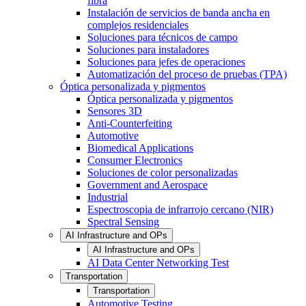
fibra
Instalación de servicios de banda ancha en
complejos residenciales
Soluciones para técnicos de campo
Soluciones para instaladores
Soluciones para jefes de operaciones
Automatización del proceso de pruebas (TPA)
Óptica personalizada y pigmentos
Óptica personalizada y pigmentos
Sensores 3D
Anti-Counterfeiting
Automotive
Biomedical Applications
Consumer Electronics
Soluciones de color personalizadas
Government and Aerospace
Industrial
Espectroscopia de infrarrojo cercano (NIR)
Spectral Sensing
AI Infrastructure and OPs
AI Infrastructure and OPs
AI Data Center Networking Test
Transportation
Transportation
Automotive Testing