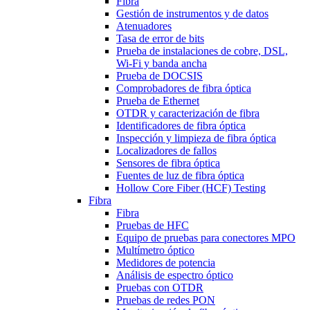
Fibra
Gestión de instrumentos y de datos
Atenuadores
Tasa de error de bits
Prueba de instalaciones de cobre, DSL,
Wi-Fi y banda ancha
Prueba de DOCSIS
Comprobadores de fibra óptica
Prueba de Ethernet
OTDR y caracterización de fibra
Identificadores de fibra óptica
Inspección y limpieza de fibra óptica
Localizadores de fallos
Sensores de fibra óptica
Fuentes de luz de fibra óptica
Hollow Core Fiber (HCF) Testing
Fibra
Fibra
Pruebas de HFC
Equipo de pruebas para conectores MPO
Multímetro óptico
Medidores de potencia
Análisis de espectro óptico
Pruebas con OTDR
Pruebas de redes PON