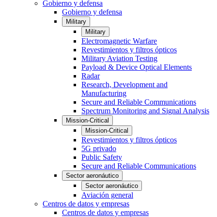
Gobierno y defensa
Gobierno y defensa
Military
Military
Electromagnetic Warfare
Revestimientos y filtros ópticos
Military Aviation Testing
Payload & Device Optical Elements
Radar
Research, Development and
Manufacturing
Secure and Reliable Communications
Spectrum Monitoring and Signal Analysis
Mission-Critical
Mission-Critical
Revestimientos y filtros ópticos
5G privado
Public Safety
Secure and Reliable Communications
Sector aeronáutico
Sector aeronáutico
Aviación general
Centros de datos y empresas
Centros de datos y empresas