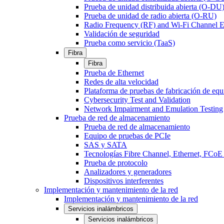
Prueba de unidad distribuida abierta (O-DU
Prueba de unidad de radio abierta (O-RU)
Radio Frequency (RF) and Wi-Fi Channel E
Validación de seguridad
Prueba como servicio (TaaS)
Fibra
Fibra
Prueba de Ethernet
Redes de alta velocidad
Plataforma de pruebas de fabricación de equ
Cybersecurity Test and Validation
Network Impairment and Emulation Testing
Prueba de red de almacenamiento
Prueba de red de almacenamiento
Equipo de pruebas de PCIe
SAS y SATA
Tecnologías Fibre Channel, Ethernet, FC
Prueba de protocolo
Analizadores y generadores
Dispositivos interferentes
Implementación y mantenimiento de la red
Implementación y mantenimiento de la red
Servicios inalámbricos
Servicios inalámbricos