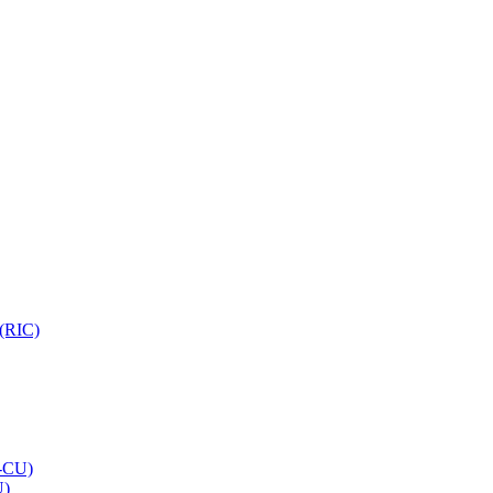
 (RIC)
O-CU)
U)