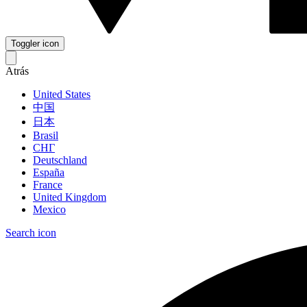
Toggler icon
Atrás
United States
中国
日本
Brasil
СНГ
Deutschland
España
France
United Kingdom
Mexico
Search icon