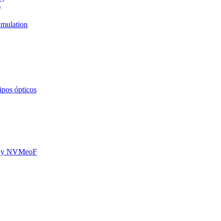
)
mulation
ipos ópticos
oE y NVMeoF