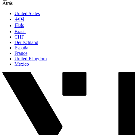
Atrás
United States
中国
日本
Brasil
СНГ
Deutschland
España
France
United Kingdom
Mexico