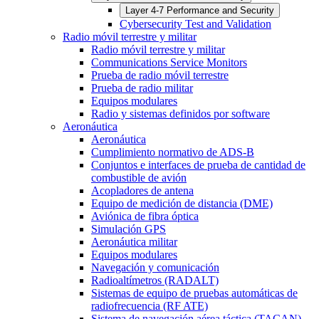
Layer 4-7 Performance and Security
Cybersecurity Test and Validation
Radio móvil terrestre y militar
Radio móvil terrestre y militar
Communications Service Monitors
Prueba de radio móvil terrestre
Prueba de radio militar
Equipos modulares
Radio y sistemas definidos por software
Aeronáutica
Aeronáutica
Cumplimiento normativo de ADS-B
Conjuntos e interfaces de prueba de cantidad de
combustible de avión
Acopladores de antena
Equipo de medición de distancia (DME)
Aviónica de fibra óptica
Simulación GPS
Aeronáutica militar
Equipos modulares
Navegación y comunicación
Radioaltímetros (RADALT)
Sistemas de equipo de pruebas automáticas de
radiofrecuencia (RF ATE)
Sistema de navegación aérea táctica (TACAN)