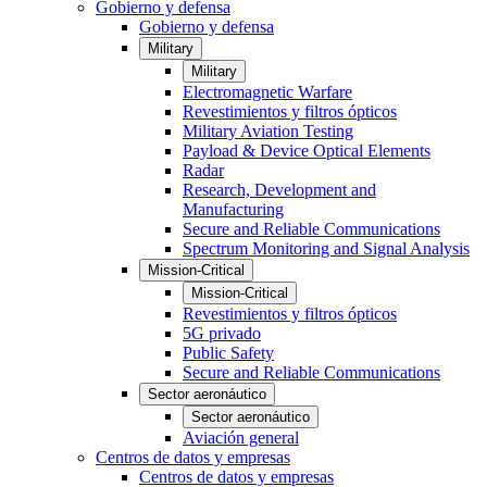
Gobierno y defensa
Gobierno y defensa
Military
Military
Electromagnetic Warfare
Revestimientos y filtros ópticos
Military Aviation Testing
Payload & Device Optical Elements
Radar
Research, Development and
Manufacturing
Secure and Reliable Communications
Spectrum Monitoring and Signal Analysis
Mission-Critical
Mission-Critical
Revestimientos y filtros ópticos
5G privado
Public Safety
Secure and Reliable Communications
Sector aeronáutico
Sector aeronáutico
Aviación general
Centros de datos y empresas
Centros de datos y empresas