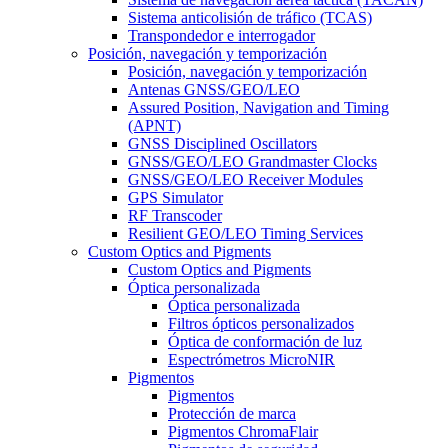
Sistema anticolisión de tráfico (TCAS)
Transpondedor e interrogador
Posición, navegación y temporización
Posición, navegación y temporización
Antenas GNSS/GEO/LEO
Assured Position, Navigation and Timing
(APNT)
GNSS Disciplined Oscillators
GNSS/GEO/LEO Grandmaster Clocks
GNSS/GEO/LEO Receiver Modules
GPS Simulator
RF Transcoder
Resilient GEO/LEO Timing Services
Custom Optics and Pigments
Custom Optics and Pigments
Óptica personalizada
Óptica personalizada
Filtros ópticos personalizados
Óptica de conformación de luz
Espectrómetros MicroNIR
Pigmentos
Pigmentos
Protección de marca
Pigmentos ChromaFlair