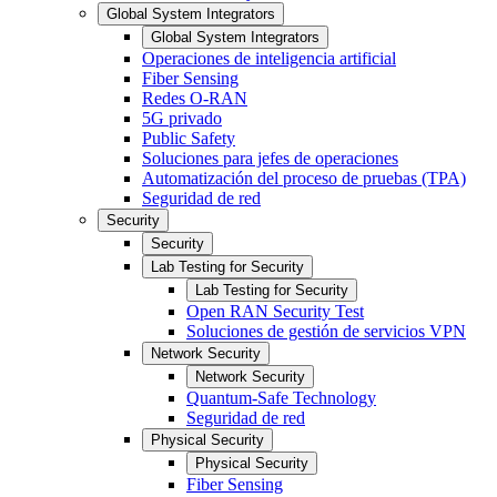
Global System Integrators
Global System Integrators
Operaciones de inteligencia artificial
Fiber Sensing
Redes O-RAN
5G privado
Public Safety
Soluciones para jefes de operaciones
Automatización del proceso de pruebas (TPA)
Seguridad de red
Security
Security
Lab Testing for Security
Lab Testing for Security
Open RAN Security Test
Soluciones de gestión de servicios VPN
Network Security
Network Security
Quantum-Safe Technology
Seguridad de red
Physical Security
Physical Security
Fiber Sensing