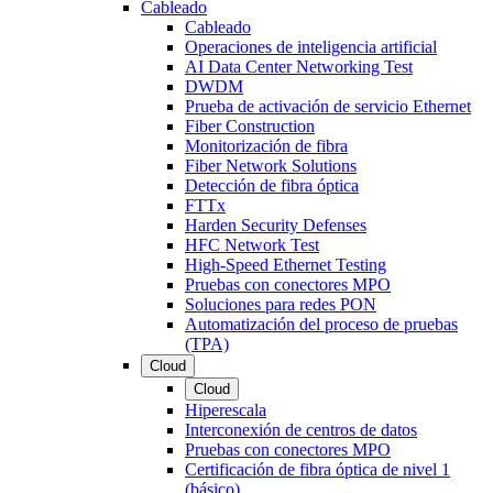
Cableado
Cableado
Operaciones de inteligencia artificial
AI Data Center Networking Test
DWDM
Prueba de activación de servicio Ethernet
Fiber Construction
Monitorización de fibra
Fiber Network Solutions
Detección de fibra óptica
FTTx
Harden Security Defenses
HFC Network Test
High-Speed Ethernet Testing
Pruebas con conectores MPO
Soluciones para redes PON
Automatización del proceso de pruebas
(TPA)
Cloud
Cloud
Hiperescala
Interconexión de centros de datos
Pruebas con conectores MPO
Certificación de fibra óptica de nivel 1
(básico)