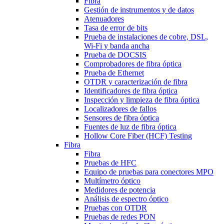
Fibra
Gestión de instrumentos y de datos
Atenuadores
Tasa de error de bits
Prueba de instalaciones de cobre, DSL,
Wi-Fi y banda ancha
Prueba de DOCSIS
Comprobadores de fibra óptica
Prueba de Ethernet
OTDR y caracterización de fibra
Identificadores de fibra óptica
Inspección y limpieza de fibra óptica
Localizadores de fallos
Sensores de fibra óptica
Fuentes de luz de fibra óptica
Hollow Core Fiber (HCF) Testing
Fibra
Fibra
Pruebas de HFC
Equipo de pruebas para conectores MPO
Multímetro óptico
Medidores de potencia
Análisis de espectro óptico
Pruebas con OTDR
Pruebas de redes PON