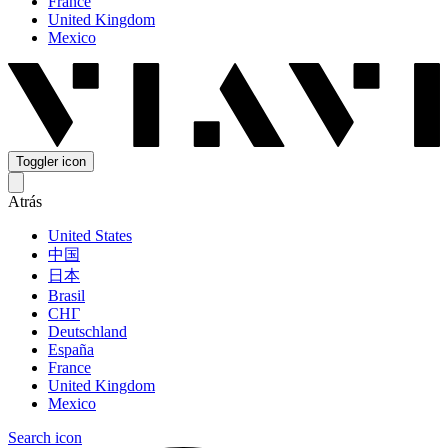
France
United Kingdom
Mexico
Toggler icon
Atrás
United States
中国
日本
Brasil
СНГ
Deutschland
España
France
United Kingdom
Mexico
Search icon