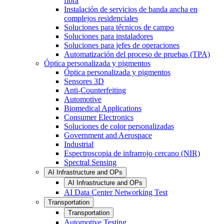
fibra
Instalación de servicios de banda ancha en
complejos residenciales
Soluciones para técnicos de campo
Soluciones para instaladores
Soluciones para jefes de operaciones
Automatización del proceso de pruebas (TPA)
Óptica personalizada y pigmentos
Óptica personalizada y pigmentos
Sensores 3D
Anti-Counterfeiting
Automotive
Biomedical Applications
Consumer Electronics
Soluciones de color personalizadas
Government and Aerospace
Industrial
Espectroscopia de infrarrojo cercano (NIR)
Spectral Sensing
AI Infrastructure and OPs
AI Infrastructure and OPs
AI Data Center Networking Test
Transportation
Transportation
Automotive Testing