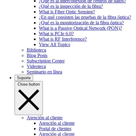
¿Qué es la interconexión de centros de datos?
¿Qué es la inspección de la fibra?
What is Fiber Optic Sensing?
¿En qué consisten las pruebas de la fibra óptica?
¿Qué es la monitorización de la fibra óptica?
What is a Passive Optical Network (PON)?
What is PCIe 6.0?
What is RF Interference?
View All Topics
Biblioteca
Blog Posts
Subscription Center
Videoteca
Seminario en línea
Soporte
Close button
Atención al cliente
Atención al cliente
Portal de clientes
Atención al cliente