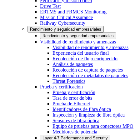
Ferrocarril y misión crítica
Drive Test
ERTMS and FRMCS Monitoring
Mission Critical Assurance
Railway Cybersecurity
Rendimiento y seguridad empresariales
Rendimiento y seguridad empresariales
Visibilidad de rendimiento y amenazas
Visibilidad de rendimiento y amenazas
Experiencia del usuario final
Recolección de flujo enriquecido
Análisis de paquetes
Recolección de captura de paquetes
Recolección de metadatos de paquetes
Threat Forensics
Prueba y certificación
Prueba y certificación
Tasa de error de bits
Prueba de Ethernet
Identificadores de fibra óptica
Inspección y limpieza de fibra óptica
Sensores de fibra óptica
Equipo de pruebas para conectores MPO
Medidores de potencia
Layer 4-7 Performance and Security