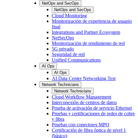
NetOps and SecOps
NetOps and SecOps
Cloud Monitoring
Monitorización de experiencia de usuario
final
Integrations and Partner Ecosystem
NetSecOps
Monitorización de rendimiento de red
5G privado
Seguridad de red
Unified Communications
AI Ops
AI Ops
AI Data Center Networking Test
Network Technicians
Network Technicians
Cloud Workflow Management
Interconexión de centros de datos
Prueba de activación de servicio Ethernet
Pruebas y certificaciones de redes de cobre
y fibra
Pruebas con conectores MPO
Certificación de fibra óptica de nivel 1
(básico)