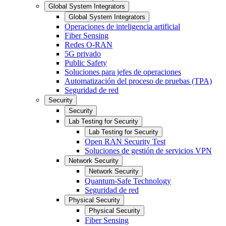
Global System Integrators
Global System Integrators
Operaciones de inteligencia artificial
Fiber Sensing
Redes O-RAN
5G privado
Public Safety
Soluciones para jefes de operaciones
Automatización del proceso de pruebas (TPA)
Seguridad de red
Security
Security
Lab Testing for Security
Lab Testing for Security
Open RAN Security Test
Soluciones de gestión de servicios VPN
Network Security
Network Security
Quantum-Safe Technology
Seguridad de red
Physical Security
Physical Security
Fiber Sensing