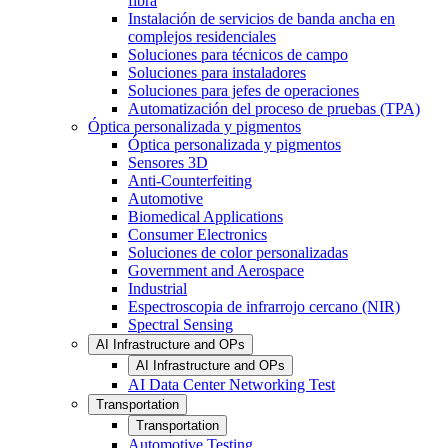
fibra
Instalación de servicios de banda ancha en
complejos residenciales
Soluciones para técnicos de campo
Soluciones para instaladores
Soluciones para jefes de operaciones
Automatización del proceso de pruebas (TPA)
Óptica personalizada y pigmentos
Óptica personalizada y pigmentos
Sensores 3D
Anti-Counterfeiting
Automotive
Biomedical Applications
Consumer Electronics
Soluciones de color personalizadas
Government and Aerospace
Industrial
Espectroscopia de infrarrojo cercano (NIR)
Spectral Sensing
AI Infrastructure and OPs
AI Infrastructure and OPs
AI Data Center Networking Test
Transportation
Transportation
Automotive Testing