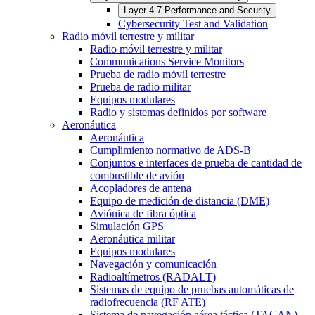
Layer 4-7 Performance and Security
Cybersecurity Test and Validation
Radio móvil terrestre y militar
Radio móvil terrestre y militar
Communications Service Monitors
Prueba de radio móvil terrestre
Prueba de radio militar
Equipos modulares
Radio y sistemas definidos por software
Aeronáutica
Aeronáutica
Cumplimiento normativo de ADS-B
Conjuntos e interfaces de prueba de cantidad de
combustible de avión
Acopladores de antena
Equipo de medición de distancia (DME)
Aviónica de fibra óptica
Simulación GPS
Aeronáutica militar
Equipos modulares
Navegación y comunicación
Radioaltímetros (RADALT)
Sistemas de equipo de pruebas automáticas de
radiofrecuencia (RF ATE)
Sistema de navegación aérea táctica (TACAN)