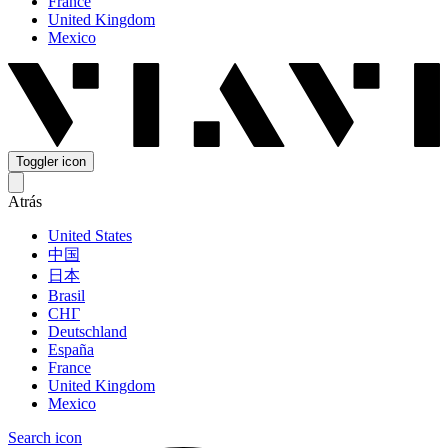
France
United Kingdom
Mexico
Toggler icon
Atrás
United States
中国
日本
Brasil
СНГ
Deutschland
España
France
United Kingdom
Mexico
Search icon