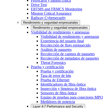
Ferrocarril y misión crítica
Drive Test
ERTMS and FRMCS Monitoring
Mission Critical Assurance
Railway Cybersecurity
Rendimiento y seguridad empresariales
Rendimiento y seguridad empresariales
Visibilidad de rendimiento y amenazas
Visibilidad de rendimiento y amenazas
Experiencia del usuario final
Recolección de flujo enriquecido
Análisis de paquetes
Recolección de captura de paquetes
Recolección de metadatos de paquetes
Threat Forensics
Prueba y certificación
Prueba y certificación
Tasa de error de bits
Prueba de Ethernet
Identificadores de fibra óptica
Inspección y limpieza de fibra óptica
Sensores de fibra óptica
Equipo de pruebas para conectores MPO
Medidores de potencia
Layer 4-7 Performance and Security