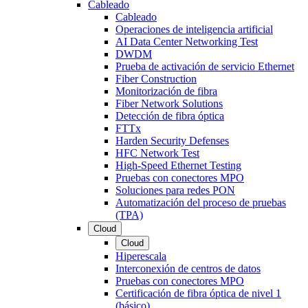
Cableado
Cableado
Operaciones de inteligencia artificial
AI Data Center Networking Test
DWDM
Prueba de activación de servicio Ethernet
Fiber Construction
Monitorización de fibra
Fiber Network Solutions
Detección de fibra óptica
FTTx
Harden Security Defenses
HFC Network Test
High-Speed Ethernet Testing
Pruebas con conectores MPO
Soluciones para redes PON
Automatización del proceso de pruebas
(TPA)
Cloud
Cloud
Hiperescala
Interconexión de centros de datos
Pruebas con conectores MPO
Certificación de fibra óptica de nivel 1
(básico)