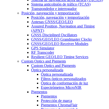
Sistema anticolisión de tráfico (TCAS)
Transpondedor e interrogador
Posición, navegación y temporización
Posición, navegación y temporización
Antenas GNSS/GEO/LEO
Assured Position, Navigation and Timing
(APNT)
GNSS Disciplined Oscillators
GNSS/GEO/LEO Grandmaster Clocks
GNSS/GEO/LEO Receiver Modules
GPS Simulator
RF Transcoder
Resilient GEO/LEO Timing Services
Custom Optics and Pigments
Custom Optics and Pigments
Óptica personalizada
Óptica personalizada
Filtros ópticos personalizados
Óptica de conformación de luz
Espectrómetros MicroNIR
Pigmentos
Pigmentos
Protección de marca
Pigmentos ChromaFlair