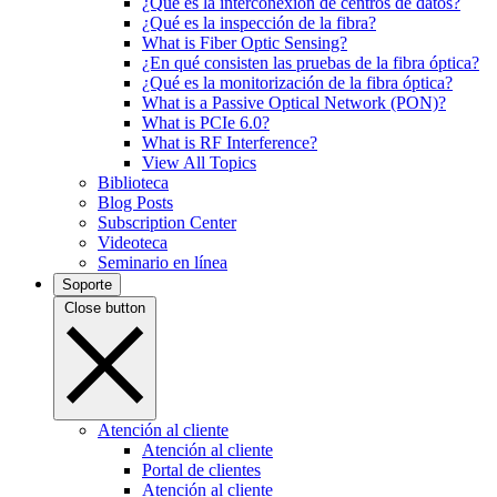
¿Qué es la interconexión de centros de datos?
¿Qué es la inspección de la fibra?
What is Fiber Optic Sensing?
¿En qué consisten las pruebas de la fibra óptica?
¿Qué es la monitorización de la fibra óptica?
What is a Passive Optical Network (PON)?
What is PCIe 6.0?
What is RF Interference?
View All Topics
Biblioteca
Blog Posts
Subscription Center
Videoteca
Seminario en línea
Soporte
Close button
Atención al cliente
Atención al cliente
Portal de clientes
Atención al cliente