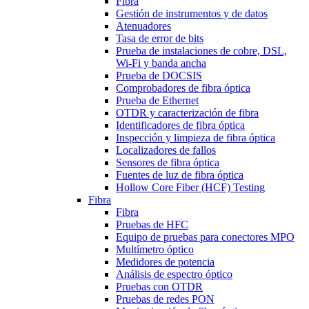
Fibra
Gestión de instrumentos y de datos
Atenuadores
Tasa de error de bits
Prueba de instalaciones de cobre, DSL,
Wi-Fi y banda ancha
Prueba de DOCSIS
Comprobadores de fibra óptica
Prueba de Ethernet
OTDR y caracterización de fibra
Identificadores de fibra óptica
Inspección y limpieza de fibra óptica
Localizadores de fallos
Sensores de fibra óptica
Fuentes de luz de fibra óptica
Hollow Core Fiber (HCF) Testing
Fibra
Fibra
Pruebas de HFC
Equipo de pruebas para conectores MPO
Multímetro óptico
Medidores de potencia
Análisis de espectro óptico
Pruebas con OTDR
Pruebas de redes PON