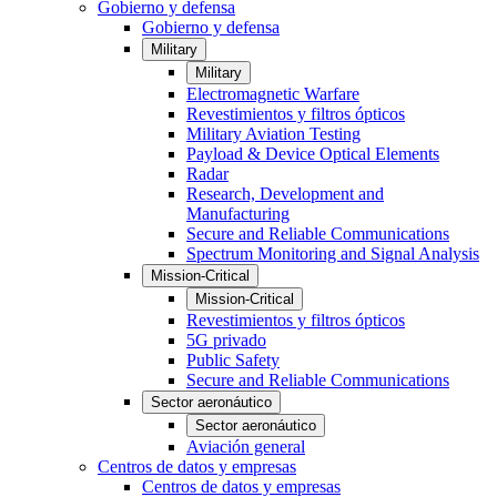
Gobierno y defensa
Gobierno y defensa
Military
Military
Electromagnetic Warfare
Revestimientos y filtros ópticos
Military Aviation Testing
Payload & Device Optical Elements
Radar
Research, Development and
Manufacturing
Secure and Reliable Communications
Spectrum Monitoring and Signal Analysis
Mission-Critical
Mission-Critical
Revestimientos y filtros ópticos
5G privado
Public Safety
Secure and Reliable Communications
Sector aeronáutico
Sector aeronáutico
Aviación general
Centros de datos y empresas
Centros de datos y empresas