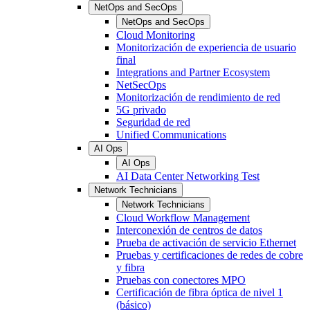
NetOps and SecOps
NetOps and SecOps
Cloud Monitoring
Monitorización de experiencia de usuario
final
Integrations and Partner Ecosystem
NetSecOps
Monitorización de rendimiento de red
5G privado
Seguridad de red
Unified Communications
AI Ops
AI Ops
AI Data Center Networking Test
Network Technicians
Network Technicians
Cloud Workflow Management
Interconexión de centros de datos
Prueba de activación de servicio Ethernet
Pruebas y certificaciones de redes de cobre
y fibra
Pruebas con conectores MPO
Certificación de fibra óptica de nivel 1
(básico)