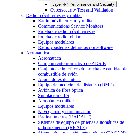
Layer 4-7 Performance and Security
Cybersecurity Test and Validation
Radio móvil terrestre y militar
Radio móvil terrestre y militar
Communications Service Monitors
Prueba de radio móvil terrestre
Prueba de radio militar
Equipos modulares
Radio y sistemas definidos por software
Aeronáutica
Aeronáutica
Cumplimiento normativo de ADS-B
Conjuntos e interfaces de prueba de cantidad de
combustible de avión
Acopladores de antena
Equipo de medición de distancia (DME)
Aviónica de fibra óptica
Simulación GPS
Aeronáutica militar
Equipos modulares
Navegación y comunicación
Radioaltímetros (RADALT)
Sistemas de equipo de pruebas automáticas de
radiofrecuencia (RF ATE)
Sistema de navegación aérea táctica (TACAN)