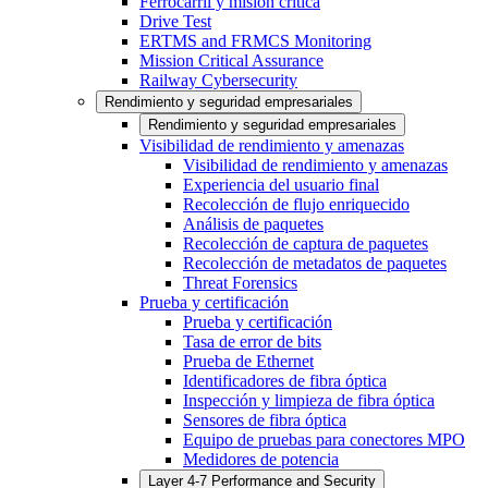
Ferrocarril y misión crítica
Drive Test
ERTMS and FRMCS Monitoring
Mission Critical Assurance
Railway Cybersecurity
Rendimiento y seguridad empresariales
Rendimiento y seguridad empresariales
Visibilidad de rendimiento y amenazas
Visibilidad de rendimiento y amenazas
Experiencia del usuario final
Recolección de flujo enriquecido
Análisis de paquetes
Recolección de captura de paquetes
Recolección de metadatos de paquetes
Threat Forensics
Prueba y certificación
Prueba y certificación
Tasa de error de bits
Prueba de Ethernet
Identificadores de fibra óptica
Inspección y limpieza de fibra óptica
Sensores de fibra óptica
Equipo de pruebas para conectores MPO
Medidores de potencia
Layer 4-7 Performance and Security