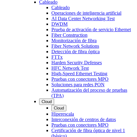
Cableado
Cableado
Operaciones de inteligencia artificial
AI Data Center Networking Test
DWDM
Prueba de activación de servicio Ethernet
Fiber Construction
Monitorización de fibra
Fiber Network Solutions
Detección de fibra óptica
FTTx
Harden Security Defenses
HFC Network Test
High-Speed Ethernet Testing
Pruebas con conectores MPO
Soluciones para redes PON
Automatización del proceso de pruebas
(TPA)
Cloud
Cloud
Hiperescala
Interconexión de centros de datos
Pruebas con conectores MPO
Certificación de fibra óptica de nivel 1
(básico)