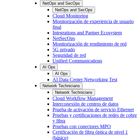
NetOps and SecOps
NetOps and SecOps
Cloud Monitoring
Monitorización de experiencia de usuario
final
Integrations and Partner Ecosystem
NetSecOps
Monitorización de rendimiento de red
5G privado
Seguridad de red
Unified Communications
AI Ops
AI Ops
AI Data Center Networking Test
Network Technicians
Network Technicians
Cloud Workflow Management
Interconexión de centros de datos
Prueba de activación de servicio Ethernet
Pruebas y certificaciones de redes de cobre
y fibra
Pruebas con conectores MPO
Certificación de fibra óptica de nivel 1
(básico)