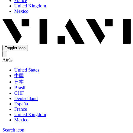
France
United Kingdom
Mexico
Toggler icon
Atrás
United States
中国
日本
Brasil
СНГ
Deutschland
España
France
United Kingdom
Mexico
Search icon