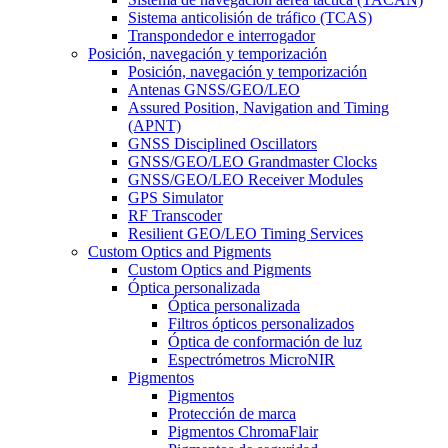
Sistema anticolisión de tráfico (TCAS)
Transpondedor e interrogador
Posición, navegación y temporización
Posición, navegación y temporización
Antenas GNSS/GEO/LEO
Assured Position, Navigation and Timing
(APNT)
GNSS Disciplined Oscillators
GNSS/GEO/LEO Grandmaster Clocks
GNSS/GEO/LEO Receiver Modules
GPS Simulator
RF Transcoder
Resilient GEO/LEO Timing Services
Custom Optics and Pigments
Custom Optics and Pigments
Óptica personalizada
Óptica personalizada
Filtros ópticos personalizados
Óptica de conformación de luz
Espectrómetros MicroNIR
Pigmentos
Pigmentos
Protección de marca
Pigmentos ChromaFlair