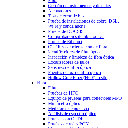
Fibra
Gestión de instrumentos y de datos
Atenuadores
Tasa de error de bits
Prueba de instalaciones de cobre, DSL,
Wi-Fi y banda ancha
Prueba de DOCSIS
Comprobadores de fibra óptica
Prueba de Ethernet
OTDR y caracterización de fibra
Identificadores de fibra óptica
Inspección y limpieza de fibra óptica
Localizadores de fallos
Sensores de fibra óptica
Fuentes de luz de fibra óptica
Hollow Core Fiber (HCF) Testing
Fibra
Fibra
Pruebas de HFC
Equipo de pruebas para conectores MPO
Multímetro óptico
Medidores de potencia
Análisis de espectro óptico
Pruebas con OTDR
Pruebas de redes PON