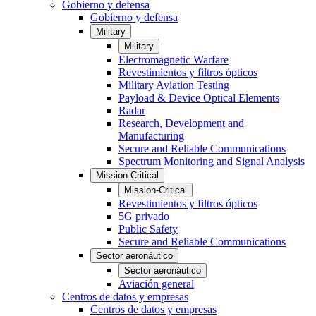
Gobierno y defensa
Gobierno y defensa
Military
Military
Electromagnetic Warfare
Revestimientos y filtros ópticos
Military Aviation Testing
Payload & Device Optical Elements
Radar
Research, Development and
Manufacturing
Secure and Reliable Communications
Spectrum Monitoring and Signal Analysis
Mission-Critical
Mission-Critical
Revestimientos y filtros ópticos
5G privado
Public Safety
Secure and Reliable Communications
Sector aeronáutico
Sector aeronáutico
Aviación general
Centros de datos y empresas
Centros de datos y empresas