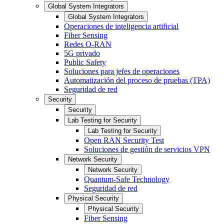
Global System Integrators
Global System Integrators
Operaciones de inteligencia artificial
Fiber Sensing
Redes O-RAN
5G privado
Public Safety
Soluciones para jefes de operaciones
Automatización del proceso de pruebas (TPA)
Seguridad de red
Security
Security
Lab Testing for Security
Lab Testing for Security
Open RAN Security Test
Soluciones de gestión de servicios VPN
Network Security
Network Security
Quantum-Safe Technology
Seguridad de red
Physical Security
Physical Security
Fiber Sensing