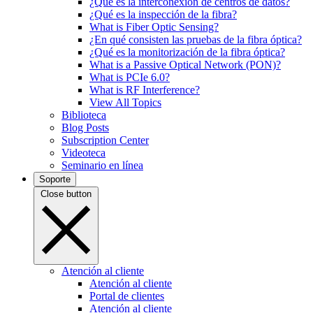
¿Qué es la interconexión de centros de datos?
¿Qué es la inspección de la fibra?
What is Fiber Optic Sensing?
¿En qué consisten las pruebas de la fibra óptica?
¿Qué es la monitorización de la fibra óptica?
What is a Passive Optical Network (PON)?
What is PCIe 6.0?
What is RF Interference?
View All Topics
Biblioteca
Blog Posts
Subscription Center
Videoteca
Seminario en línea
Soporte
Close button
Atención al cliente
Atención al cliente
Portal de clientes
Atención al cliente