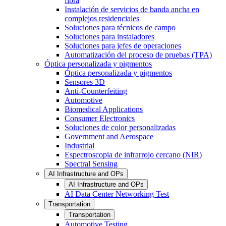
fibra
Instalación de servicios de banda ancha en
complejos residenciales
Soluciones para técnicos de campo
Soluciones para instaladores
Soluciones para jefes de operaciones
Automatización del proceso de pruebas (TPA)
Óptica personalizada y pigmentos
Óptica personalizada y pigmentos
Sensores 3D
Anti-Counterfeiting
Automotive
Biomedical Applications
Consumer Electronics
Soluciones de color personalizadas
Government and Aerospace
Industrial
Espectroscopia de infrarrojo cercano (NIR)
Spectral Sensing
AI Infrastructure and OPs
AI Infrastructure and OPs
AI Data Center Networking Test
Transportation
Transportation
Automotive Testing