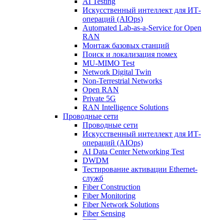
AI Testing
Искусственный интеллект для ИТ-
операций (AIOps)
Automated Lab-as-a-Service for Open
RAN
Монтаж базовых станций
Поиск и локализация помех
MU-MIMO Test
Network Digital Twin
Non-Terrestrial Networks
Open RAN
Private 5G
RAN Intelligence Solutions
Проводные сети
Проводные сети
Искусственный интеллект для ИТ-
операций (AIOps)
AI Data Center Networking Test
DWDM
Тестирование активации Ethernet-
служб
Fiber Construction
Fiber Monitoring
Fiber Network Solutions
Fiber Sensing