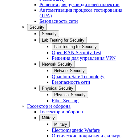
Решения для руководителей проектов
Автоматизация процесса тестирования
(TPA)
Безопасность сети
Security
Security
Lab Testing for Security
Lab Testing for Security
Open RAN Security Test
Решения для управления VPN
Network Security
Network Security
Quantum-Safe Technology
Безопасность сети
Physical Security
Physical Security
Fiber Sensing
Госсектор и оборона
Госсектор и оборона
Military
Military
Electromagnetic Warfare
Оптические покрытия и фильтры