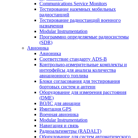
Communications Service Monitors
Тестирование наземных мобильных
радиостанций
Тестирование радиостанций военного
назначения
Modular Instrumentation
Программно определяемые радиосистемы
(SDR)
Авионика
Авионика
Соответствие стандарту ADS-B
Контрольно-измерительные комплекты и
интерфейсы для анализа количества
авиационного топлива
Блоки согласования для тестирования
бортовых систем и антенн
Оборудование для измерения расстояния
(DME)
ВОЛС для авиации
Имитация GPS
Военная авионика
Modular Instrumentation
Навигация и связь
Радиоальтиметры (RADALT)
Оборудование для систем автоматического