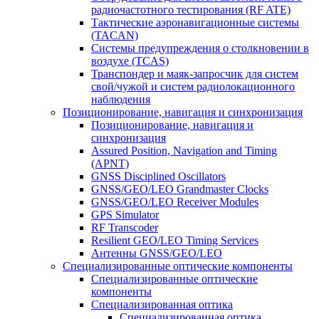
радиочастотного тестирования (RF ATE)
Тактические аэронавигационные системы
(TACAN)
Системы предупреждения о столкновении в
воздухе (TCAS)
Транспондер и маяк-запросчик для систем
свой/чужой и систем радиолокационного
наблюдения
Позиционирование, навигация и синхронизация
Позиционирование, навигация и
синхронизация
Assured Position, Navigation and Timing
(APNT)
GNSS Disciplined Oscillators
GNSS/GEO/LEO Grandmaster Clocks
GNSS/GEO/LEO Receiver Modules
GPS Simulator
RF Transcoder
Resilient GEO/LEO Timing Services
Антенны GNSS/GEO/LEO
Специализированные оптические компоненты
Специализированные оптические
компоненты
Специализированная оптика
Специализированная оптика