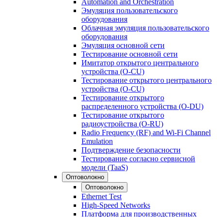
Automation and Orchestration
Эмуляция пользовательского
оборудования
Облачная эмуляция пользовательского
оборудования
Эмуляция основной сети
Тестирование основной сети
Имитатор открытого центрального
устройства (O-CU)
Тестирование открытого центрального
устройства (O-CU)
Тестирование открытого
распределенного устройства (O-DU)
Тестирование открытого
радиоустройства (O-RU)
Radio Frequency (RF) and Wi-Fi Channel
Emulation
Подтверждение безопасности
Тестирование согласно сервисной
модели (TaaS)
Оптоволокно
Оптоволокно
Ethernet Test
High-Speed Networks
Платформа для производственных