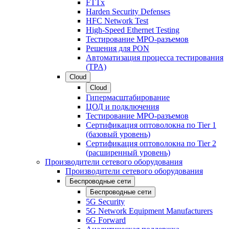
FTTx
Harden Security Defenses
HFC Network Test
High-Speed Ethernet Testing
Тестирование МРО-разъемов
Решения для PON
Автоматизация процесса тестирования
(TPA)
Cloud
Cloud
Гипермасштабирование
ЦОД и подключения
Тестирование МРО-разъемов
Сертификация оптоволокна по Tier 1
(базовый уровень)
Сертификация оптоволокна по Tier 2
(расширенный уровень)
Производители сетевого оборудования
Производители сетевого оборудования
Беспроводные сети
Беспроводные сети
5G Security
5G Network Equipment Manufacturers
6G Forward