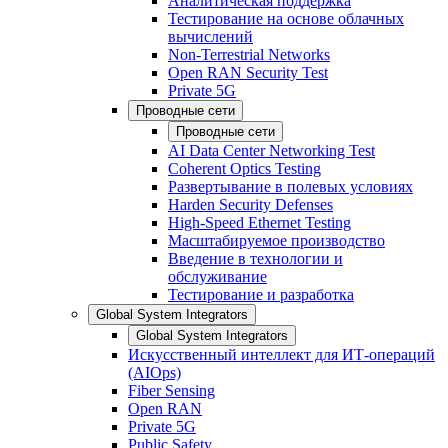
Аналитическая поддержка
Тестирование на основе облачных
вычислений
Non-Terrestrial Networks
Open RAN Security Test
Private 5G
Проводные сети
Проводные сети
AI Data Center Networking Test
Coherent Optics Testing
Развертывание в полевых условиях
Harden Security Defenses
High-Speed Ethernet Testing
Масштабируемое производство
Введение в технологии и
обслуживание
Тестирование и разработка
Global System Integrators
Global System Integrators
Искусственный интеллект для ИТ-операций
(AIOps)
Fiber Sensing
Open RAN
Private 5G
Public Safety