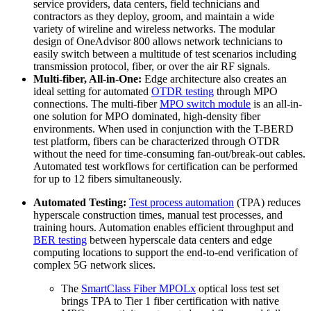
service providers, data centers, field technicians and
contractors as they deploy, groom, and maintain a wide
variety of wireline and wireless networks. The modular
design of OneAdvisor 800 allows network technicians to
easily switch between a multitude of test scenarios including
transmission protocol, fiber, or over the air RF signals.
Multi-fiber, All-in-One:
Edge architecture also creates an
ideal setting for automated
OTDR testing
through MPO
connections. The multi-fiber
MPO switch module
is an all-in-
one solution for MPO dominated, high-density fiber
environments. When used in conjunction with the T-BERD
test platform, fibers can be characterized through OTDR
without the need for time-consuming fan-out/break-out cables.
Automated test workflows for certification can be performed
for up to 12 fibers simultaneously.
Automated Testing:
Test process automation
(TPA) reduces
hyperscale construction times, manual test processes, and
training hours. Automation enables efficient throughput and
BER testing
between hyperscale data centers and edge
computing locations to support the end-to-end verification of
complex 5G network slices.
The
SmartClass Fiber MPOLx
optical loss test set
brings TPA to Tier 1 fiber certification with native