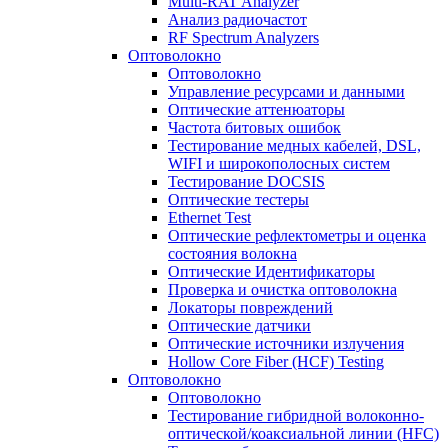
Multi-RAT Analyzer
Анализ радиочастот
RF Spectrum Analyzers
Оптоволокно
Оптоволокно
Управление ресурсами и данными
Оптические aттенюаторы
Частота битовых ошибок
Тестирование медных кабелей, DSL,
WIFI и широкополосных систем
Тестирование DOCSIS
Оптические тестеры
Ethernet Test
Оптические рефлектометры и оценка
состояния волокна
Оптические Идентификаторы
Проверка и очистка оптоволокна
Локаторы повреждений
Оптические датчики
Оптические источники излучения
Hollow Core Fiber (HCF) Testing
Оптоволокно
Оптоволокно
Тестирование гибридной волоконно-
оптической/коаксиальной линии (HFC)