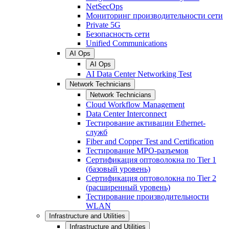
NetSecOps
Мониторинг производительности сети
Private 5G
Безопасность сети
Unified Communications
AI Ops
AI Ops
AI Data Center Networking Test
Network Technicians
Network Technicians
Cloud Workflow Management
Data Center Interconnect
Тестирование активации Ethernet-
служб
Fiber and Copper Test and Certification
Тестирование МРО-разъемов
Сертификация оптоволокна по Tier 1
(базовый уровень)
Сертификация оптоволокна по Tier 2
(расширенный уровень)
Тестирование производительности
WLAN
Infrastructure and Utilities
Infrastructure and Utilities