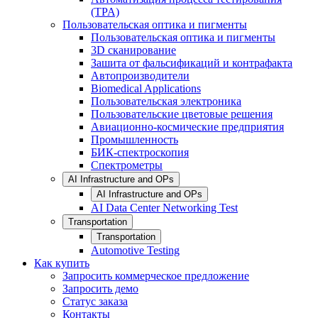
(TPA)
Пользовательская оптика и пигменты
Пользовательская оптика и пигменты
3D сканирование
Зашита от фальсификаций и контрафакта
Автопроизводители
Biomedical Applications
Пользовательская электроника
Пользовательские цветовые решения
Авиационно-космические предприятия
Промышленность
БИК-спектроскопия
Спектрометры
AI Infrastructure and OPs
AI Infrastructure and OPs
AI Data Center Networking Test
Transportation
Transportation
Automotive Testing
Как купить
Запросить коммерческое предложение
Запросить демо
Статус заказа
Контакты