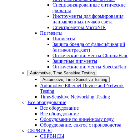
Специализированные оптические
фильтры
Инструменты для формирования
направленных пучков света
Спектрометры MicroNIR
Пигменты
Пигменты
Защита бренда от фальсификаций
(антиконтрафакт)
Оптические пигменты ChromaFlair
Защитные пигменты
Оптические пигменты SpectraFlair
Automotive, Time Sensitive Testing
Automotive, Time Sensitive Testing
Automotive Ethernet Device and Network
Testing
Time-Sensitive Networking Testing
Все оборудование
Все оборудование
Все оборудование
Оборудование по линейному ряду
Оборудование, снятое с производства
СЕРВИСЫ
СЕРВИСЫ