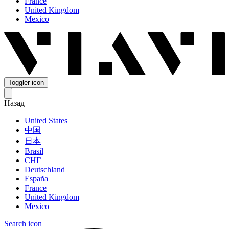
France
United Kingdom
Mexico
Toggler icon
Назад
United States
中国
日本
Brasil
СНГ
Deutschland
España
France
United Kingdom
Mexico
Search icon