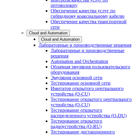
оптоволокну
Обеспечение качества услуг по
гибридному коаксиальному кабелю
Обеспечение качества транспортной
сети
Cloud and Automation
Cloud and Automation
Лабораторные и производственные решения
Лабораторные и производственные
решения
Automation and Orchestration
Облачная эмуляция пользовательского
оборудования
Эмуляция основной сети
Тестирование основной сети
Имитатор открытого центрального
устройства (O-CU)
Тестирование открытого центрального
устройства (O-CU)
Тестирование открытого
распределенного устройства (O-DU)
Тестирование открытого
радиоустройства (O-RU)
Тестирование дистанционного