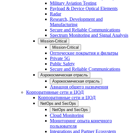
Military Aviation Testing
Payload & Device Optical Elements
Radar
Research, Development and
Manufacturing
Secure and Reliable Communications
Spectrum Monitoring and Signal Analysis
Mission-Critical
Mission-Critical
Оптические покрытия и фильтры
Private 5G
Public Safety
Secure and Reliable Communications
Аэрокосмическая отрасль
Аэрокосмическая отрасль
Авиация общего назначения
Корпоративные сети и ЦОД
Корпоративные сети и ЦОД
NetOps and SecOps
NetOps and SecOps
Cloud Monitoring
Мониторинг опыта конечного
пользователя
Integrations and Partner Ecosystem