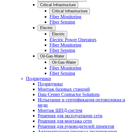
Critical Infrastructure
Critical Infrastructure
Fiber Monitoring
Fiber Sensing
Electric
Electric
Electric Power Operators
Fiber Monitoring
Fiber Sensing
Oil-Gas-Water
Oil-Gas-Water
Fiber Monitoring
Fiber Sensing
Подрядчики
Подрядчики
Монтаж базовых станций
Data Center Contractor Solutions
Испытание и сертификация оптоволокна и
меди
Монтаж ШПД-систем
Решения для эксплуатации сети
Решения для монтажа сети
Решения для руководителей проектов
Автоматизация процесса тестирования