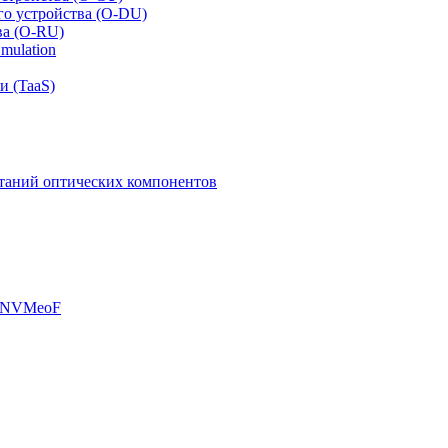
го устройства (O-DU)
ва (O-RU)
mulation
и (TaaS)
таний оптических компонентов
, NVMeoF