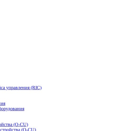
са управления (RIC)
ния
борудования
ойства (O-CU)
устройства (O-CU)