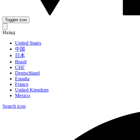
Toggler icon
Назад
United States
中国
日本
Brasil
СНГ
Deutschland
España
France
United Kingdom
Mexico
Search icon