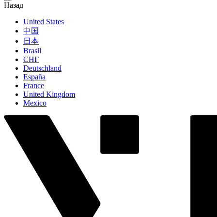
Назад
United States
中国
日本
Brasil
СНГ
Deutschland
España
France
United Kingdom
Mexico