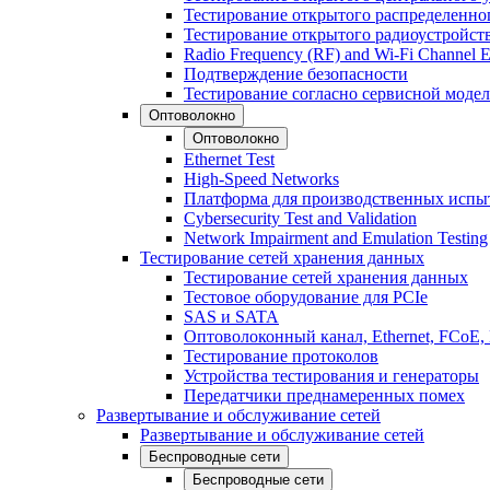
Тестирование открытого распределенно
Тестирование открытого радиоустройст
Radio Frequency (RF) and Wi-Fi Channel E
Подтверждение безопасности
Тестирование согласно сервисной модел
Оптоволокно
Оптоволокно
Ethernet Test
High-Speed Networks
Платформа для производственных испы
Cybersecurity Test and Validation
Network Impairment and Emulation Testing
Тестирование сетей хранения данных
Тестирование сетей хранения данных
Тестовое оборудование для PCIe
SAS и SATA
Оптоволоконный канал, Ethernet, FCoE
Тестирование протоколов
Устройства тестирования и генераторы
Передатчики преднамеренных помех
Развертывание и обслуживание сетей
Развертывание и обслуживание сетей
Беспроводные сети
Беспроводные сети