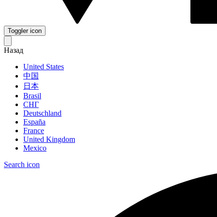
Toggler icon
Назад
United States
中国
日本
Brasil
СНГ
Deutschland
España
France
United Kingdom
Mexico
Search icon