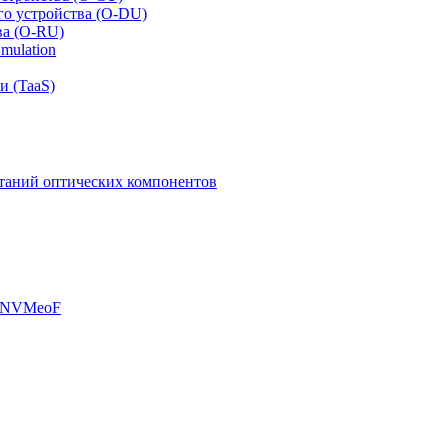
го устройства (O-DU)
ва (O-RU)
mulation
и (TaaS)
таний оптических компонентов
, NVMeoF