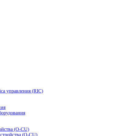
са управления (RIC)
ния
борудования
ойства (O-CU)
устройства (O-CU)