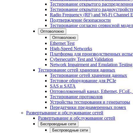
Тестирование открытого распределенно
Тестирование открытого радиоустройст
Radio Frequency (RF) and Wi-Fi Channel E
Подтверждение безопасности
Тестирование согласно сервисной модел
Оптоволокно
Оптоволокно
Ethernet Test
High-Speed Networks
Платформа для производственных испы
Cybersecurity Test and Validation
Network Impairment and Emulation Testing
Тестирование сетей хранения данных
Тестирование сетей хранения данных
Тестовое оборудование для PCIe
SAS и SATA
Оптоволоконный канал, Ethernet, FCoE
Тестирование протоколов
Устройства тестирования и генераторы
Передатчики преднамеренных помех
Развертывание и обслуживание сетей
Развертывание и обслуживание сетей
Беспроводные сети
Беспроводные сети