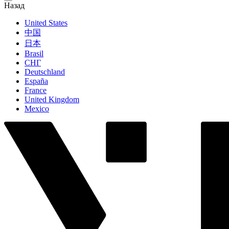
Назад
United States
中国
日本
Brasil
СНГ
Deutschland
España
France
United Kingdom
Mexico