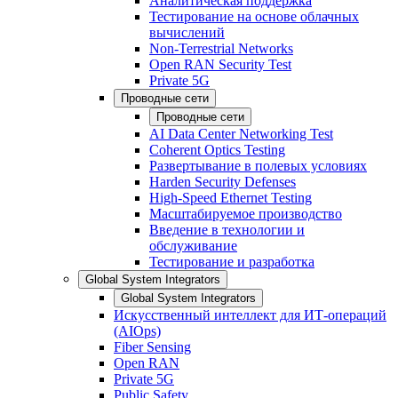
Аналитическая поддержка
Тестирование на основе облачных
вычислений
Non-Terrestrial Networks
Open RAN Security Test
Private 5G
Проводные сети
Проводные сети
AI Data Center Networking Test
Coherent Optics Testing
Развертывание в полевых условиях
Harden Security Defenses
High-Speed Ethernet Testing
Масштабируемое производство
Введение в технологии и
обслуживание
Тестирование и разработка
Global System Integrators
Global System Integrators
Искусственный интеллект для ИТ-операций
(AIOps)
Fiber Sensing
Open RAN
Private 5G
Public Safety