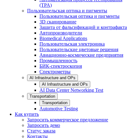
(TPA)
Пользовательская оптика и пигменты
Пользовательская оптика и пигменты
3D сканирование
Зашита от фальсификаций и контрафакта
Автопроизводители
Biomedical Applications
Пользовательская электроника
Пользовательские цветовые решения
Авиационно-космические предприятия
Промышленность
БИК-спектроскопия
Спектрометры
AI Infrastructure and OPs
AI Infrastructure and OPs
AI Data Center Networking Test
Transportation
Transportation
Automotive Testing
Как купить
Запросить коммерческое предложение
Запросить демо
Статус заказа
Контакты