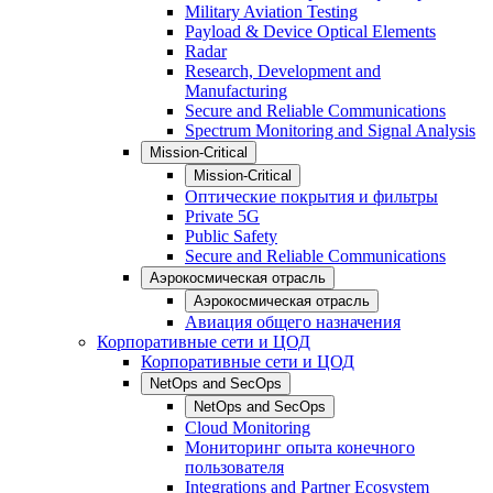
Military Aviation Testing
Payload & Device Optical Elements
Radar
Research, Development and
Manufacturing
Secure and Reliable Communications
Spectrum Monitoring and Signal Analysis
Mission-Critical
Mission-Critical
Оптические покрытия и фильтры
Private 5G
Public Safety
Secure and Reliable Communications
Аэрокосмическая отрасль
Аэрокосмическая отрасль
Авиация общего назначения
Корпоративные сети и ЦОД
Корпоративные сети и ЦОД
NetOps and SecOps
NetOps and SecOps
Cloud Monitoring
Мониторинг опыта конечного
пользователя
Integrations and Partner Ecosystem