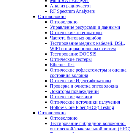
Multi-RAT Analyzer
Анализ радиочастот
RF Spectrum Analyzers
Оптоволокно
Оптоволокно
Управление ресурсами и данными
Оптические aттенюаторы
Частота битовых ошибок
Тестирование медных кабелей, DSL,
WIFI и широкополосных систем
Тестирование DOCSIS
Оптические тестеры
Ethernet Test
Оптические рефлектометры и оценка
состояния волокна
Оптические Идентификаторы
Проверка и очистка оптоволокна
Локаторы повреждений
Оптические датчики
Оптические источники излучения
Hollow Core Fiber (HCF) Testing
Оптоволокно
Оптоволокно
Тестирование гибридной волоконно-
оптической/коаксиальной линии (HFC)