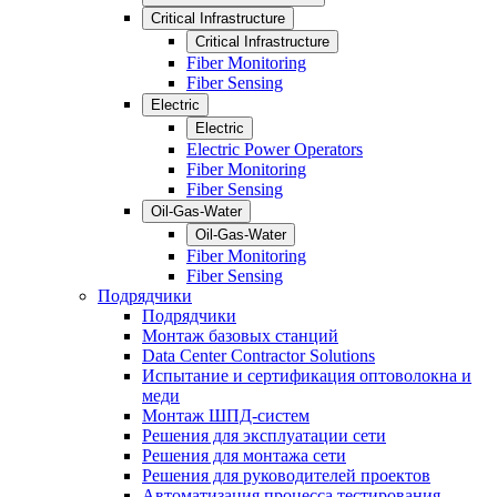
Critical Infrastructure
Critical Infrastructure
Fiber Monitoring
Fiber Sensing
Electric
Electric
Electric Power Operators
Fiber Monitoring
Fiber Sensing
Oil-Gas-Water
Oil-Gas-Water
Fiber Monitoring
Fiber Sensing
Подрядчики
Подрядчики
Монтаж базовых станций
Data Center Contractor Solutions
Испытание и сертификация оптоволокна и
меди
Монтаж ШПД-систем
Решения для эксплуатации сети
Решения для монтажа сети
Решения для руководителей проектов
Автоматизация процесса тестирования