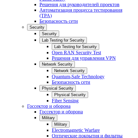
Решения для руководителей проектов
Автоматизация процесса тестирования
(TPA)
Безопасность сети
Security
Security
Lab Testing for Security
Lab Testing for Security
Open RAN Security Test
Решения для управления VPN
Network Security
Network Security
Quantum-Safe Technology
Безопасность сети
Physical Security
Physical Security
Fiber Sensing
Госсектор и оборона
Госсектор и оборона
Military
Military
Electromagnetic Warfare
Оптические покрытия и фильтры