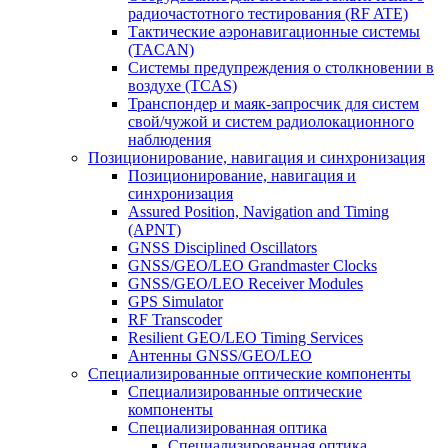
радиочастотного тестирования (RF ATE)
Тактические аэронавигационные системы
(TACAN)
Системы предупреждения о столкновении в
воздухе (TCAS)
Транспондер и маяк-запросчик для систем
свой/чужой и систем радиолокационного
наблюдения
Позиционирование, навигация и синхронизация
Позиционирование, навигация и
синхронизация
Assured Position, Navigation and Timing
(APNT)
GNSS Disciplined Oscillators
GNSS/GEO/LEO Grandmaster Clocks
GNSS/GEO/LEO Receiver Modules
GPS Simulator
RF Transcoder
Resilient GEO/LEO Timing Services
Антенны GNSS/GEO/LEO
Специализированные оптические компоненты
Специализированные оптические
компоненты
Специализированная оптика
Специализированная оптика