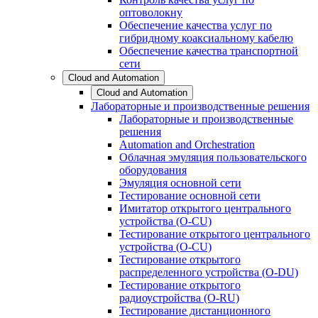
оптоволокну
Обеспечение качества услуг по
гибридному коаксиальному кабелю
Обеспечение качества транспортной
сети
Cloud and Automation
Cloud and Automation
Лабораторные и производственные решения
Лабораторные и производственные
решения
Automation and Orchestration
Облачная эмуляция пользовательского
оборудования
Эмуляция основной сети
Тестирование основной сети
Имитатор открытого центрального
устройства (O-CU)
Тестирование открытого центрального
устройства (O-CU)
Тестирование открытого
распределенного устройства (O-DU)
Тестирование открытого
радиоустройства (O-RU)
Тестирование дистанционного