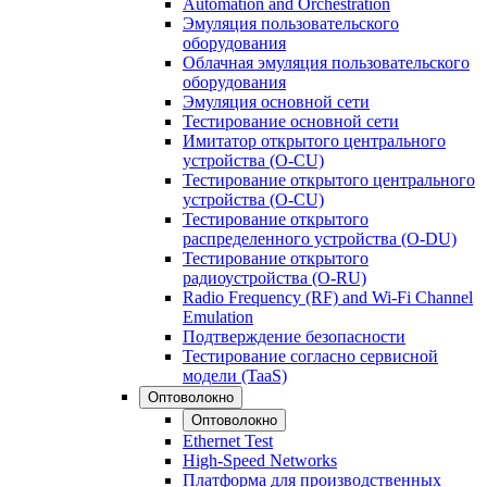
Automation and Orchestration
Эмуляция пользовательского
оборудования
Облачная эмуляция пользовательского
оборудования
Эмуляция основной сети
Тестирование основной сети
Имитатор открытого центрального
устройства (O-CU)
Тестирование открытого центрального
устройства (O-CU)
Тестирование открытого
распределенного устройства (O-DU)
Тестирование открытого
радиоустройства (O-RU)
Radio Frequency (RF) and Wi-Fi Channel
Emulation
Подтверждение безопасности
Тестирование согласно сервисной
модели (TaaS)
Оптоволокно
Оптоволокно
Ethernet Test
High-Speed Networks
Платформа для производственных