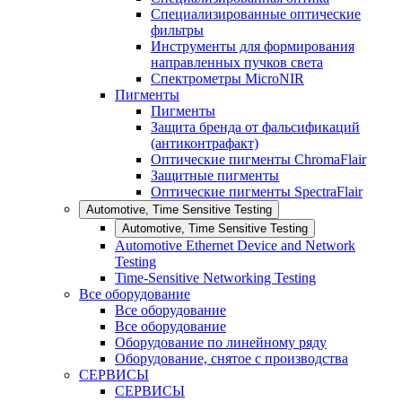
Специализированные оптические
фильтры
Инструменты для формирования
направленных пучков света
Спектрометры MicroNIR
Пигменты
Пигменты
Защита бренда от фальсификаций
(антиконтрафакт)
Оптические пигменты ChromaFlair
Защитные пигменты
Оптические пигменты SpectraFlair
Automotive, Time Sensitive Testing
Automotive, Time Sensitive Testing
Automotive Ethernet Device and Network
Testing
Time-Sensitive Networking Testing
Все оборудование
Все оборудование
Все оборудование
Оборудование по линейному ряду
Оборудование, снятое с производства
СЕРВИСЫ
СЕРВИСЫ