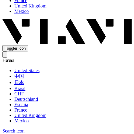
France
United Kingdom
Mexico
Toggler icon
Назад
United States
中国
日本
Brasil
СНГ
Deutschland
España
France
United Kingdom
Mexico
Search icon