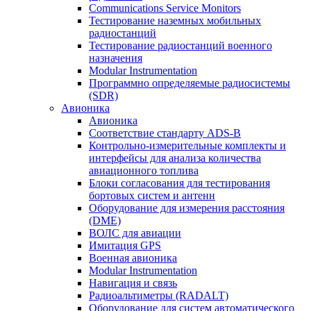
Communications Service Monitors
Тестирование наземных мобильных
радиостанций
Тестирование радиостанций военного
назначения
Modular Instrumentation
Программно определяемые радиосистемы
(SDR)
Авионика
Авионика
Соответствие стандарту ADS-B
Контрольно-измерительные комплекты и
интерфейсы для анализа количества
авиационного топлива
Блоки согласования для тестирования
бортовых систем и антенн
Оборудование для измерения расстояния
(DME)
ВОЛС для авиации
Имитация GPS
Военная авионика
Modular Instrumentation
Навигация и связь
Радиоальтиметры (RADALT)
Оборудование для систем автоматического