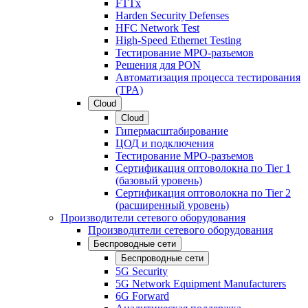
FTTx
Harden Security Defenses
HFC Network Test
High-Speed Ethernet Testing
Тестирование МРО-разъемов
Решения для PON
Автоматизация процесса тестирования
(TPA)
Cloud
Cloud
Гипермасштабирование
ЦОД и подключения
Тестирование МРО-разъемов
Сертификация оптоволокна по Tier 1
(базовый уровень)
Сертификация оптоволокна по Tier 2
(расширенный уровень)
Производители сетевого оборудования
Производители сетевого оборудования
Беспроводные сети
Беспроводные сети
5G Security
5G Network Equipment Manufacturers
6G Forward