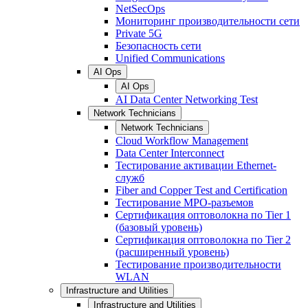
NetSecOps
Мониторинг производительности сети
Private 5G
Безопасность сети
Unified Communications
AI Ops
AI Ops
AI Data Center Networking Test
Network Technicians
Network Technicians
Cloud Workflow Management
Data Center Interconnect
Тестирование активации Ethernet-
служб
Fiber and Copper Test and Certification
Тестирование МРО-разъемов
Сертификация оптоволокна по Tier 1
(базовый уровень)
Сертификация оптоволокна по Tier 2
(расширенный уровень)
Тестирование производительности
WLAN
Infrastructure and Utilities
Infrastructure and Utilities