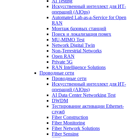
AI Testing
Искусственный интеллект для ИТ-
операций (AIOps)
Automated Lab-as-a-Service for Open
RAN
Монтаж базовых станций
Поиск и локализация помех
MU-MIMO Test
Network Digital Twin
Non-Terrestrial Networks
Open RAN
Private 5G
RAN Intelligence Solutions
Проводные сети
Проводные сети
Искусственный интеллект для ИТ-
операций (AIOps)
AI Data Center Networking Test
DWDM
Тестирование активации Ethernet-
служб
Fiber Construction
Fiber Monitoring
Fiber Network Solutions
Fiber Sensing