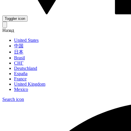
Toggler icon
Назад
United States
中国
日本
Brasil
СНГ
Deutschland
España
France
United Kingdom
Mexico
Search icon