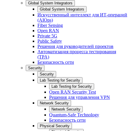
Global System Integrators
Global System Integrators
Искусственный интеллект для ИТ-операций
(AIOps)
Fiber Sensing
Open RAN
Private 5G
Public Safety
Решения для руководителей проектов
Автоматизация процесса тестирования
(TPA)
Безопасность сети
Security
Security
Lab Testing for Security
Lab Testing for Security
Open RAN Security Test
Решения для управления VPN
Network Security
Network Security
Quantum-Safe Technology
Безопасность сети
Physical Security