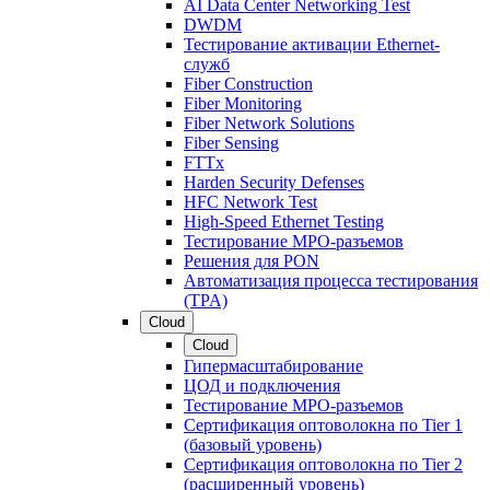
AI Data Center Networking Test
DWDM
Тестирование активации Ethernet-
служб
Fiber Construction
Fiber Monitoring
Fiber Network Solutions
Fiber Sensing
FTTx
Harden Security Defenses
HFC Network Test
High-Speed Ethernet Testing
Тестирование МРО-разъемов
Решения для PON
Автоматизация процесса тестирования
(TPA)
Cloud
Cloud
Гипермасштабирование
ЦОД и подключения
Тестирование МРО-разъемов
Сертификация оптоволокна по Tier 1
(базовый уровень)
Сертификация оптоволокна по Tier 2
(расширенный уровень)