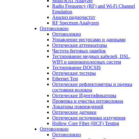
Multi-RAT Analyzer
Radio Frequency (RF) and Wi-Fi Channel
Emulation
Анализ радиочастот
RF Spectrum Analyzers
Оптоволокно
Оптоволокно
Управление ресурсами и данными
Оптические aттенюаторы
Частота битовых ошибок
Тестирование медных кабелей, DSL,
WIFI и широкополосных систем
Тестирование DOCSIS
Оптические тестеры
Ethernet Test
Оптические рефлектометры и оценка
состояния волокна
Оптические Идентификаторы
Проверка и очистка оптоволокна
Локаторы повреждений
Оптические датчики
Оптические источники излучения
Hollow Core Fiber (HCF) Testing
Оптоволокно
Оптоволокно