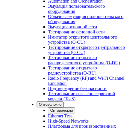
Automation and Orchestration
Эмуляция пользовательского
оборудования
Облачная эмуляция пользовательского
оборудования
Эмуляция основной сети
Тестирование основной сети
Имитатор открытого центрального
устройства (O-CU)
Тестирование открытого центрального
устройства (O-CU)
Тестирование открытого
распределенного устройства (O-DU)
Тестирование открытого
радиоустройства (O-RU)
Radio Frequency (RF) and Wi-Fi Channel
Emulation
Подтверждение безопасности
Тестирование согласно сервисной
модели (TaaS)
Оптоволокно
Оптоволокно
Ethernet Test
High-Speed Networks
Платформа для производственных