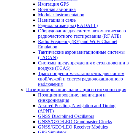
Имитация GPS
Военная авионика
Modular Instrumentation
Навигация и связь
Радиоальтиметры (RADALT)
Оборудование для систем автоматического
радиочастотного тестирования (RF ATE)
Radio Frequency (RF) and Wi-Fi Channel
Emulation
Тактические аэронавигационные системы
(TACAN)
Системы предупреждения о столкновении в
воздухе (TCAS)
Транспондер и маяк-запросчик для систем
свой/чужой и систем радиолокационного
наблюдения
Позиционирование, навигация и синхронизация
Позиционирование, навигация и
синхронизация
Assured Position, Navigation and Timing
(APNT)
GNSS Disciplined Oscillators
GNSS/GEO/LEO Grandmaster Clocks
GNSS/GEO/LEO Receiver Modules
GPS Simulator