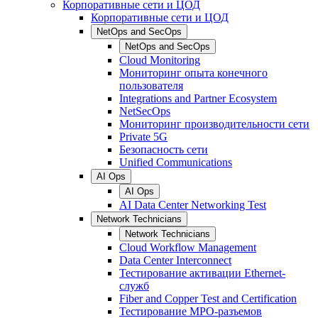
Корпоративные сети и ЦОД
Корпоративные сети и ЦОД
NetOps and SecOps
NetOps and SecOps
Cloud Monitoring
Мониторинг опыта конечного
пользователя
Integrations and Partner Ecosystem
NetSecOps
Мониторинг производительности сети
Private 5G
Безопасность сети
Unified Communications
AI Ops
AI Ops
AI Data Center Networking Test
Network Technicians
Network Technicians
Cloud Workflow Management
Data Center Interconnect
Тестирование активации Ethernet-
служб
Fiber and Copper Test and Certification
Тестирование МРО-разъемов