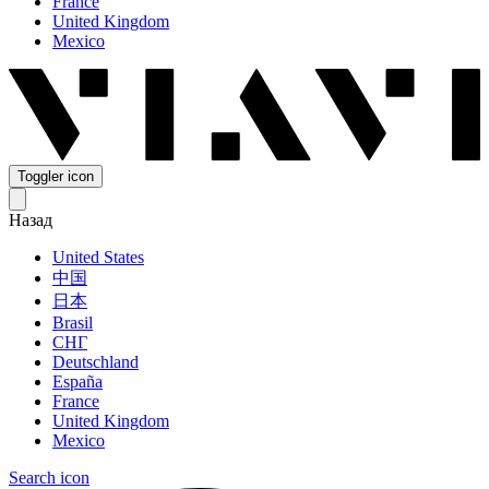
France
United Kingdom
Mexico
Toggler icon
Назад
United States
中国
日本
Brasil
СНГ
Deutschland
España
France
United Kingdom
Mexico
Search icon