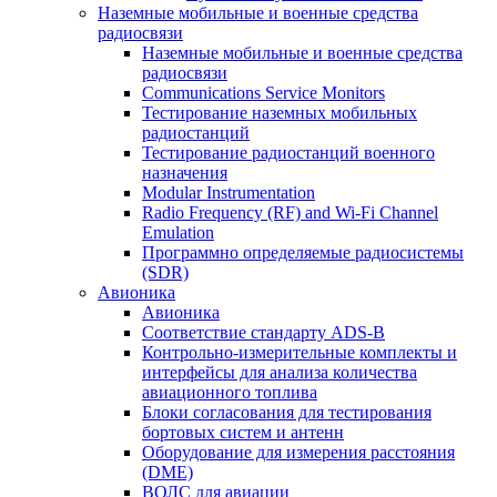
Наземные мобильные и военные средства
радиосвязи
Наземные мобильные и военные средства
радиосвязи
Communications Service Monitors
Тестирование наземных мобильных
радиостанций
Тестирование радиостанций военного
назначения
Modular Instrumentation
Radio Frequency (RF) and Wi-Fi Channel
Emulation
Программно определяемые радиосистемы
(SDR)
Авионика
Авионика
Соответствие стандарту ADS-B
Контрольно-измерительные комплекты и
интерфейсы для анализа количества
авиационного топлива
Блоки согласования для тестирования
бортовых систем и антенн
Оборудование для измерения расстояния
(DME)
ВОЛС для авиации