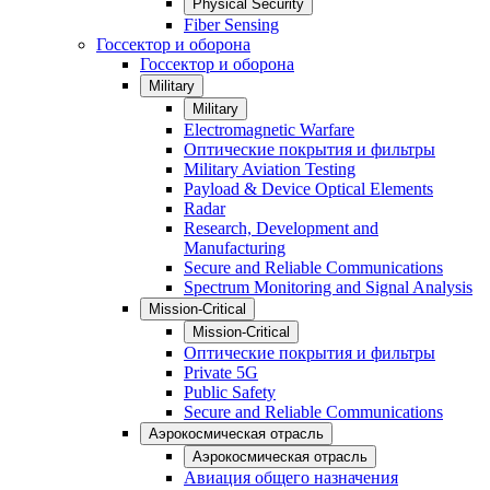
Physical Security
Fiber Sensing
Госсектор и оборона
Госсектор и оборона
Military
Military
Electromagnetic Warfare
Оптические покрытия и фильтры
Military Aviation Testing
Payload & Device Optical Elements
Radar
Research, Development and
Manufacturing
Secure and Reliable Communications
Spectrum Monitoring and Signal Analysis
Mission-Critical
Mission-Critical
Оптические покрытия и фильтры
Private 5G
Public Safety
Secure and Reliable Communications
Аэрокосмическая отрасль
Аэрокосмическая отрасль
Авиация общего назначения