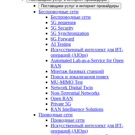
Поставщики услуг и интернет провайдеры
Беспроводные сети
Беспроводные сети
5G решения
5G Security
5G Synchronization
6G Forward
AI Testing
Искусственный интеллект для ИТ-
операций (AIOps)
Automated Lab-as-a-Service for Open
RAN
Монтаж базовых станций
Поиск и локализация помех
MU-MIMO Test
Network Digital Twin
Non-Terrestrial Networks
Open RAN
Private 5G
RAN Intelligence Solutions
Проводные сети
Проводные сети
Искусственный интеллект для ИТ-
операций (AIOps)