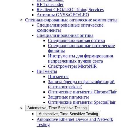
RF Transcoder
Resilient GEO/LEO Timing Services
Антенны GNSS/GEO/LEO
Специализированные оптические компоненты
Специализированные оптические
компоненты
Специализированная оптика
Специализированная оптика
Специализированные оптические
фильтры
Инструменты для формирования
направленных пучков света
Спектрометры MicroNIR
Пигменты
Пигменты
Защита бренда от фальсификаций
(антиконтрафакт)
Оптические пигменты ChromaFlair
Защитные пигменты
Оптические пигменты SpectraFlair
Automotive, Time Sensitive Testing
Automotive, Time Sensitive Testing
Automotive Ethernet Device and Network
Testing