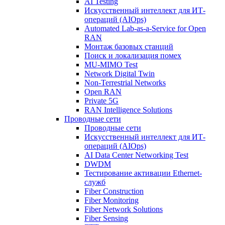
AI Testing
Искусственный интеллект для ИТ-
операций (AIOps)
Automated Lab-as-a-Service for Open
RAN
Монтаж базовых станций
Поиск и локализация помех
MU-MIMO Test
Network Digital Twin
Non-Terrestrial Networks
Open RAN
Private 5G
RAN Intelligence Solutions
Проводные сети
Проводные сети
Искусственный интеллект для ИТ-
операций (AIOps)
AI Data Center Networking Test
DWDM
Тестирование активации Ethernet-
служб
Fiber Construction
Fiber Monitoring
Fiber Network Solutions
Fiber Sensing