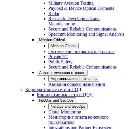
Military Aviation Testing
Payload & Device Optical Elements
Radar
Research, Development and
Manufacturing
Secure and Reliable Communications
Spectrum Monitoring and Signal Analysis
Mission-Critical
Mission-Critical
Оптические покрытия и фильтры
Private 5G
Public Safety
Secure and Reliable Communications
Аэрокосмическая отрасль
Аэрокосмическая отрасль
Авиация общего назначения
Корпоративные сети и ЦОД
Корпоративные сети и ЦОД
NetOps and SecOps
NetOps and SecOps
Cloud Monitoring
Мониторинг опыта конечного
пользователя
Integrations and Partner Ecosystem