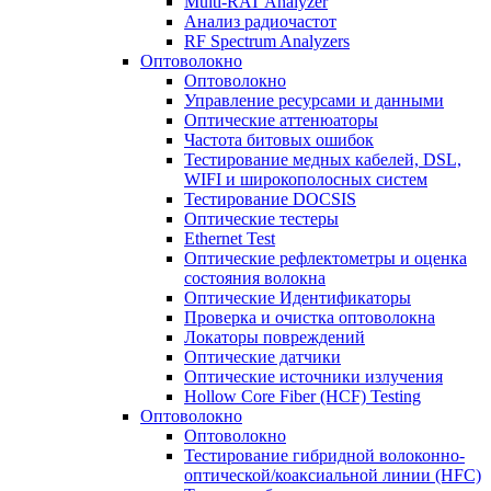
Multi-RAT Analyzer
Анализ радиочастот
RF Spectrum Analyzers
Оптоволокно
Оптоволокно
Управление ресурсами и данными
Оптические aттенюаторы
Частота битовых ошибок
Тестирование медных кабелей, DSL,
WIFI и широкополосных систем
Тестирование DOCSIS
Оптические тестеры
Ethernet Test
Оптические рефлектометры и оценка
состояния волокна
Оптические Идентификаторы
Проверка и очистка оптоволокна
Локаторы повреждений
Оптические датчики
Оптические источники излучения
Hollow Core Fiber (HCF) Testing
Оптоволокно
Оптоволокно
Тестирование гибридной волоконно-
оптической/коаксиальной линии (HFC)