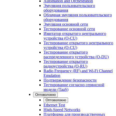
Automation and Orchestration
Эмуляция пользовательского
оборудования
Облачная эмуляция пользовательского
оборудования
Эмуляция основной сети
Тестирование основной сети
Имитатор открытого центрального
устройства (O-CU)
Тестирование открытого центрального
устройства (O-CU)
Тестирование открытого
распределенного устройства (O-DU)
Тестирование открытого
радиоустройства (O-RU)
Radio Frequency (RF) and Wi-Fi Channel
Emulation
Подтверждение безопасности
Тестирование согласно сервисной
модели (TaaS)
Оптоволокно
Оптоволокно
Ethernet Test
High-Speed Networks
Платформа для производственных