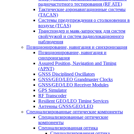
радиочастотного тестирования (RF ATE)
Тактические аэронавигационные системы
(TACAN)
Системы предупреждения о столкновении в
воздухе (TCAS)
Транспондер и маяк-запросчик для систем
свой/чужой и систем радиолокационного
наблюдения
Позиционирование, навигация и синхронизация
Позиционирование, навигация и
синхронизация
Assured Position, Navigation and Timing
(APNT)
GNSS Disciplined Oscillators
GNSS/GEO/LEO Grandmaster Clocks
GNSS/GEO/LEO Receiver Modules
GPS Simulator
RF Transcoder
Resilient GEO/LEO Timing Services
Антенны GNSS/GEO/LEO
Специализированные оптические компоненты
Специализированные оптические
компоненты
Специализированная оптика
Специализированная оптика