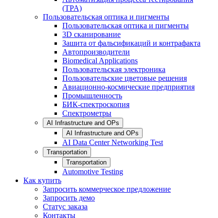
(TPA)
Пользовательская оптика и пигменты
Пользовательская оптика и пигменты
3D сканирование
Зашита от фальсификаций и контрафакта
Автопроизводители
Biomedical Applications
Пользовательская электроника
Пользовательские цветовые решения
Авиационно-космические предприятия
Промышленность
БИК-спектроскопия
Спектрометры
AI Infrastructure and OPs
AI Infrastructure and OPs
AI Data Center Networking Test
Transportation
Transportation
Automotive Testing
Как купить
Запросить коммерческое предложение
Запросить демо
Статус заказа
Контакты