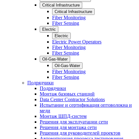
Critical Infrastructure
Critical Infrastructure
Fiber Monitoring
Fiber Sensing
Electric
Electric
Electric Power Operators
Fiber Monitoring
Fiber Sensing
Oil-Gas-Water
Oil-Gas-Water
Fiber Monitoring
Fiber Sensing
Подрядчики
Подрядчики
Монтаж базовых станций
Data Center Contractor Solutions
Испытание и сертификация оптоволокна и
меди
Монтаж ШПД-систем
Решения для эксплуатации сети
Решения для монтажа сети
Решения для руководителей проектов
Автоматизация процесса тестирования