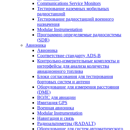
Communications Service Monitors
Тестирование наземных мобильных
радиостанций
Тестирование радиостанций военного
назначения
Modular Instrumentation
Программно определяемые радиосистемы
(SDR)
Авионика
Авионика
Соответствие стандарту ADS-B
Контрольно-измерительные комплекты и
интерфейсы для анализа количества
авиационного топлива
Блоки согласования для тестирования
бортовых систем и антенн
Оборудование для измерения расстояния
(DME)
ВОЛС для авиации
Имитация GPS
Военная авионика
Modular Instrumentation
Навигация и связь
Радиоальтиметры (RADALT)
Оборудование для систем автоматического