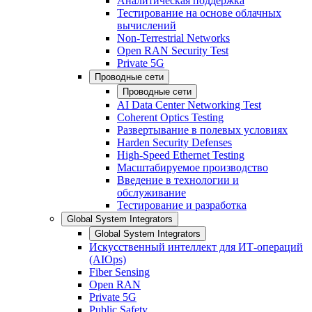
Аналитическая поддержка
Тестирование на основе облачных
вычислений
Non-Terrestrial Networks
Open RAN Security Test
Private 5G
Проводные сети
Проводные сети
AI Data Center Networking Test
Coherent Optics Testing
Развертывание в полевых условиях
Harden Security Defenses
High-Speed Ethernet Testing
Масштабируемое производство
Введение в технологии и
обслуживание
Тестирование и разработка
Global System Integrators
Global System Integrators
Искусственный интеллект для ИТ-операций
(AIOps)
Fiber Sensing
Open RAN
Private 5G
Public Safety