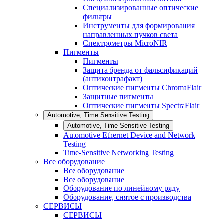
Специализированные оптические
фильтры
Инструменты для формирования
направленных пучков света
Спектрометры MicroNIR
Пигменты
Пигменты
Защита бренда от фальсификаций
(антиконтрафакт)
Оптические пигменты ChromaFlair
Защитные пигменты
Оптические пигменты SpectraFlair
Automotive, Time Sensitive Testing
Automotive, Time Sensitive Testing
Automotive Ethernet Device and Network
Testing
Time-Sensitive Networking Testing
Все оборудование
Все оборудование
Все оборудование
Оборудование по линейному ряду
Оборудование, снятое с производства
СЕРВИСЫ
СЕРВИСЫ