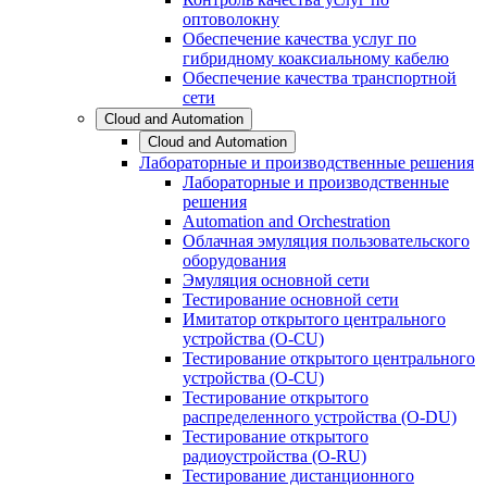
оптоволокну
Обеспечение качества услуг по
гибридному коаксиальному кабелю
Обеспечение качества транспортной
сети
Cloud and Automation
Cloud and Automation
Лабораторные и производственные решения
Лабораторные и производственные
решения
Automation and Orchestration
Облачная эмуляция пользовательского
оборудования
Эмуляция основной сети
Тестирование основной сети
Имитатор открытого центрального
устройства (O-CU)
Тестирование открытого центрального
устройства (O-CU)
Тестирование открытого
распределенного устройства (O-DU)
Тестирование открытого
радиоустройства (O-RU)
Тестирование дистанционного