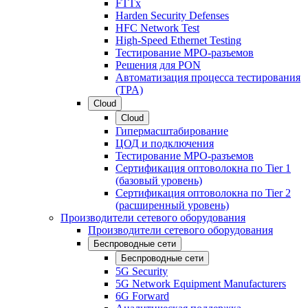
FTTx
Harden Security Defenses
HFC Network Test
High-Speed Ethernet Testing
Тестирование МРО-разъемов
Решения для PON
Автоматизация процесса тестирования
(TPA)
Cloud
Cloud
Гипермасштабирование
ЦОД и подключения
Тестирование МРО-разъемов
Сертификация оптоволокна по Tier 1
(базовый уровень)
Сертификация оптоволокна по Tier 2
(расширенный уровень)
Производители сетевого оборудования
Производители сетевого оборудования
Беспроводные сети
Беспроводные сети
5G Security
5G Network Equipment Manufacturers
6G Forward