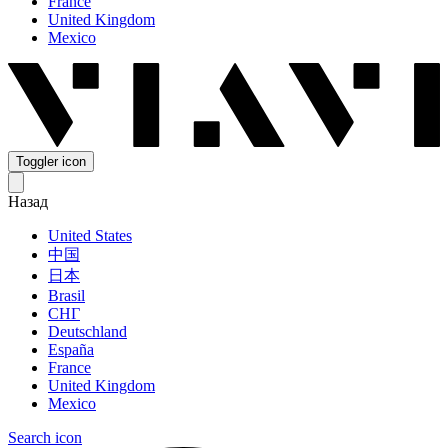
France
United Kingdom
Mexico
Toggler icon
Назад
United States
中国
日本
Brasil
СНГ
Deutschland
España
France
United Kingdom
Mexico
Search icon