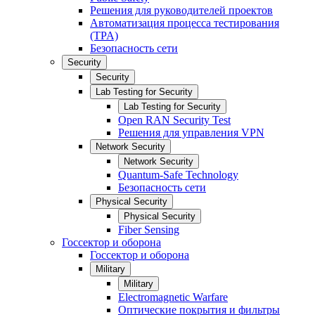
Решения для руководителей проектов
Автоматизация процесса тестирования
(TPA)
Безопасность сети
Security
Security
Lab Testing for Security
Lab Testing for Security
Open RAN Security Test
Решения для управления VPN
Network Security
Network Security
Quantum-Safe Technology
Безопасность сети
Physical Security
Physical Security
Fiber Sensing
Госсектор и оборона
Госсектор и оборона
Military
Military
Electromagnetic Warfare
Оптические покрытия и фильтры