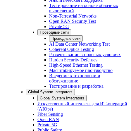
Аналитическая поддержка
Тестирование на основе облачных
вычислений
Non-Terrestrial Networks
Open RAN Security Test
Private 5G
Проводные сети
Проводные сети
AI Data Center Networking Test
Coherent Optics Testing
Развертывание в полевых условиях
Harden Security Defenses
High-Speed Ethernet Testing
Масштабируемое производство
Введение в технологии и
обслуживание
Тестирование и разработка
Global System Integrators
Global System Integrators
Искусственный интеллект для ИТ-операций
(AIOps)
Fiber Sensing
Open RAN
Private 5G
Public Safety