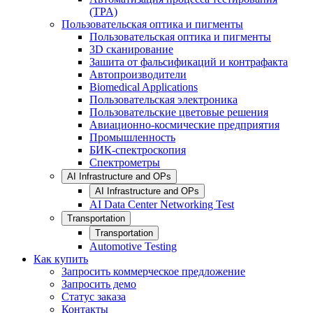
(TPA)
Пользовательская оптика и пигменты
Пользовательская оптика и пигменты
3D сканирование
Зашита от фальсификаций и контрафакта
Автопроизводители
Biomedical Applications
Пользовательская электроника
Пользовательские цветовые решения
Авиационно-космические предприятия
Промышленность
БИК-спектроскопия
Спектрометры
AI Infrastructure and OPs
AI Infrastructure and OPs
AI Data Center Networking Test
Transportation
Transportation
Automotive Testing
Как купить
Запросить коммерческое предложение
Запросить демо
Статус заказа
Контакты