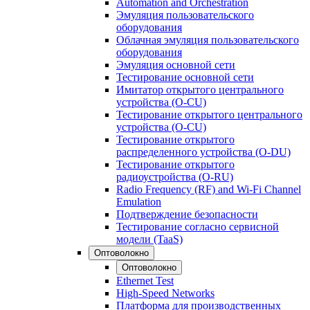
Automation and Orchestration
Эмуляция пользовательского
оборудования
Облачная эмуляция пользовательского
оборудования
Эмуляция основной сети
Тестирование основной сети
Имитатор открытого центрального
устройства (O-CU)
Тестирование открытого центрального
устройства (O-CU)
Тестирование открытого
распределенного устройства (O-DU)
Тестирование открытого
радиоустройства (O-RU)
Radio Frequency (RF) and Wi-Fi Channel
Emulation
Подтверждение безопасности
Тестирование согласно сервисной
модели (TaaS)
Оптоволокно
Оптоволокно
Ethernet Test
High-Speed Networks
Платформа для производственных