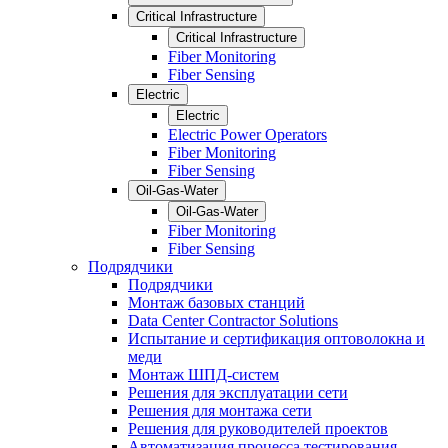
Critical Infrastructure
Critical Infrastructure
Fiber Monitoring
Fiber Sensing
Electric
Electric
Electric Power Operators
Fiber Monitoring
Fiber Sensing
Oil-Gas-Water
Oil-Gas-Water
Fiber Monitoring
Fiber Sensing
Подрядчики
Подрядчики
Монтаж базовых станций
Data Center Contractor Solutions
Испытание и сертификация оптоволокна и
меди
Монтаж ШПД-систем
Решения для эксплуатации сети
Решения для монтажа сети
Решения для руководителей проектов
Автоматизация процесса тестирования