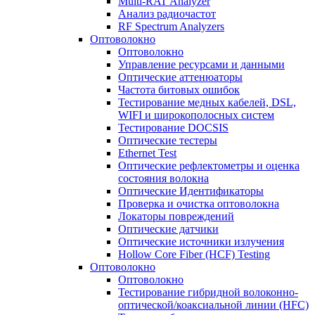
Multi-RAT Analyzer
Анализ радиочастот
RF Spectrum Analyzers
Оптоволокно
Оптоволокно
Управление ресурсами и данными
Оптические aттенюаторы
Частота битовых ошибок
Тестирование медных кабелей, DSL,
WIFI и широкополосных систем
Тестирование DOCSIS
Оптические тестеры
Ethernet Test
Оптические рефлектометры и оценка
состояния волокна
Оптические Идентификаторы
Проверка и очистка оптоволокна
Локаторы повреждений
Оптические датчики
Оптические источники излучения
Hollow Core Fiber (HCF) Testing
Оптоволокно
Оптоволокно
Тестирование гибридной волоконно-
оптической/коаксиальной линии (HFC)