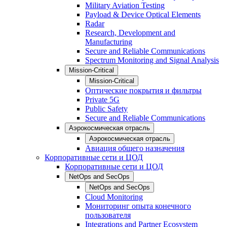
Military Aviation Testing
Payload & Device Optical Elements
Radar
Research, Development and
Manufacturing
Secure and Reliable Communications
Spectrum Monitoring and Signal Analysis
Mission-Critical
Mission-Critical
Оптические покрытия и фильтры
Private 5G
Public Safety
Secure and Reliable Communications
Аэрокосмическая отрасль
Аэрокосмическая отрасль
Авиация общего назначения
Корпоративные сети и ЦОД
Корпоративные сети и ЦОД
NetOps and SecOps
NetOps and SecOps
Cloud Monitoring
Мониторинг опыта конечного
пользователя
Integrations and Partner Ecosystem