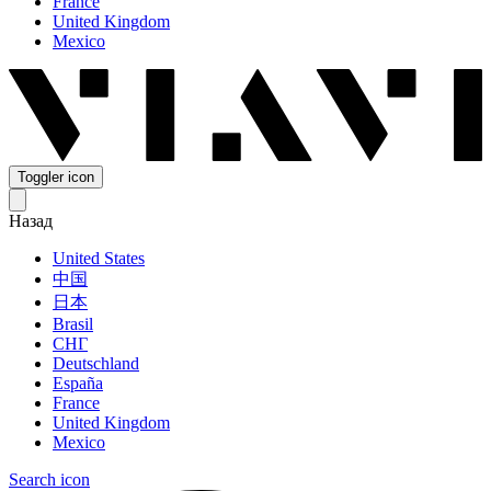
France
United Kingdom
Mexico
Toggler icon
Назад
United States
中国
日本
Brasil
СНГ
Deutschland
España
France
United Kingdom
Mexico
Search icon