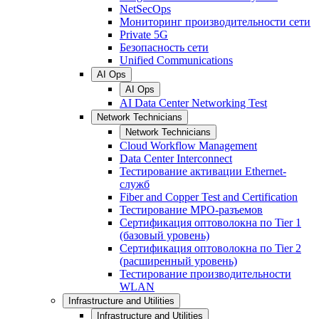
NetSecOps
Мониторинг производительности сети
Private 5G
Безопасность сети
Unified Communications
AI Ops
AI Ops
AI Data Center Networking Test
Network Technicians
Network Technicians
Cloud Workflow Management
Data Center Interconnect
Тестирование активации Ethernet-
служб
Fiber and Copper Test and Certification
Тестирование МРО-разъемов
Сертификация оптоволокна по Tier 1
(базовый уровень)
Сертификация оптоволокна по Tier 2
(расширенный уровень)
Тестирование производительности
WLAN
Infrastructure and Utilities
Infrastructure and Utilities