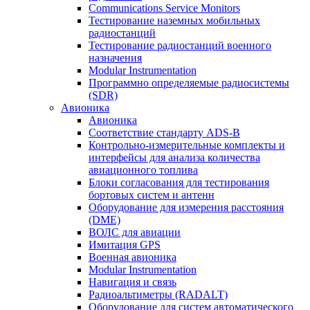
Communications Service Monitors
Тестирование наземных мобильных
радиостанций
Тестирование радиостанций военного
назначения
Modular Instrumentation
Программно определяемые радиосистемы
(SDR)
Авионика
Авионика
Соответствие стандарту ADS-B
Контрольно-измерительные комплекты и
интерфейсы для анализа количества
авиационного топлива
Блоки согласования для тестирования
бортовых систем и антенн
Оборудование для измерения расстояния
(DME)
ВОЛС для авиации
Имитация GPS
Военная авионика
Modular Instrumentation
Навигация и связь
Радиоальтиметры (RADALT)
Оборудование для систем автоматического