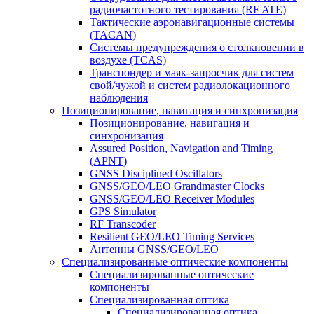
радиочастотного тестирования (RF ATE)
Тактические аэронавигационные системы
(TACAN)
Системы предупреждения о столкновении в
воздухе (TCAS)
Транспондер и маяк-запросчик для систем
свой/чужой и систем радиолокационного
наблюдения
Позиционирование, навигация и синхронизация
Позиционирование, навигация и
синхронизация
Assured Position, Navigation and Timing
(APNT)
GNSS Disciplined Oscillators
GNSS/GEO/LEO Grandmaster Clocks
GNSS/GEO/LEO Receiver Modules
GPS Simulator
RF Transcoder
Resilient GEO/LEO Timing Services
Антенны GNSS/GEO/LEO
Специализированные оптические компоненты
Специализированные оптические
компоненты
Специализированная оптика
Специализированная оптика