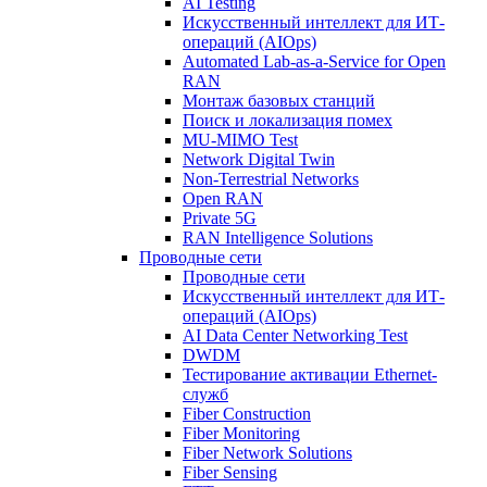
AI Testing
Искусственный интеллект для ИТ-
операций (AIOps)
Automated Lab-as-a-Service for Open
RAN
Монтаж базовых станций
Поиск и локализация помех
MU-MIMO Test
Network Digital Twin
Non-Terrestrial Networks
Open RAN
Private 5G
RAN Intelligence Solutions
Проводные сети
Проводные сети
Искусственный интеллект для ИТ-
операций (AIOps)
AI Data Center Networking Test
DWDM
Тестирование активации Ethernet-
служб
Fiber Construction
Fiber Monitoring
Fiber Network Solutions
Fiber Sensing