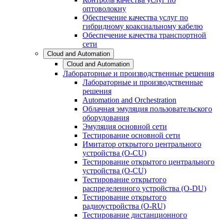
оптоволокну
Обеспечение качества услуг по
гибридному коаксиальному кабелю
Обеспечение качества транспортной
сети
Cloud and Automation
Cloud and Automation
Лабораторные и производственные решения
Лабораторные и производственные
решения
Automation and Orchestration
Облачная эмуляция пользовательского
оборудования
Эмуляция основной сети
Тестирование основной сети
Имитатор открытого центрального
устройства (O-CU)
Тестирование открытого центрального
устройства (O-CU)
Тестирование открытого
распределенного устройства (O-DU)
Тестирование открытого
радиоустройства (O-RU)
Тестирование дистанционного