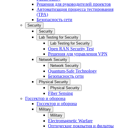
Решения для руководителей проектов
Автоматизация процесса тестирования
(TPA)
Безопасность сети
Security
Security
Lab Testing for Security
Lab Testing for Security
Open RAN Security Test
Решения для управления VPN
Network Security
Network Security
Quantum-Safe Technology
Безопасность сети
Physical Security
Physical Security
Fiber Sensing
Госсектор и оборона
Госсектор и оборона
Military
Military
Electromagnetic Warfare
Оптические покрытия и фильтры