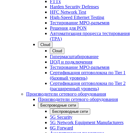
FTTx
Harden Security Defenses
HFC Network Test
High-Speed Ethernet Testing
Тестирование МРО-разъемов
Решения для PON
Автоматизация процесса тестирования
(TPA)
Cloud
Cloud
Гипермасштабирование
ЦОД и подключения
Тестирование МРО-разъемов
Сертификация оптоволокна по Tier 1
(базовый уровень)
Сертификация оптоволокна по Tier 2
(расширенный уровень)
Производители сетевого оборудования
Производители сетевого оборудования
Беспроводные сети
Беспроводные сети
5G Security
5G Network Equipment Manufacturers
6G Forward