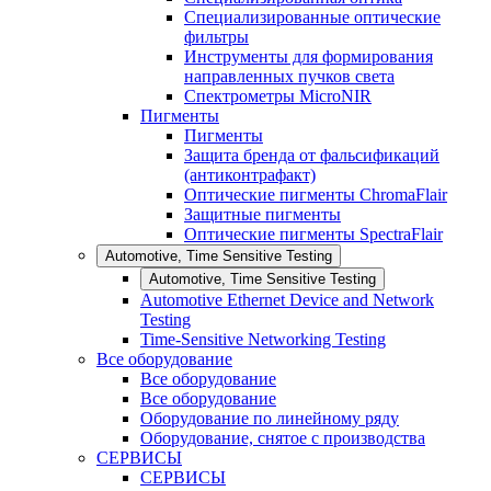
Специализированные оптические
фильтры
Инструменты для формирования
направленных пучков света
Спектрометры MicroNIR
Пигменты
Пигменты
Защита бренда от фальсификаций
(антиконтрафакт)
Оптические пигменты ChromaFlair
Защитные пигменты
Оптические пигменты SpectraFlair
Automotive, Time Sensitive Testing
Automotive, Time Sensitive Testing
Automotive Ethernet Device and Network
Testing
Time-Sensitive Networking Testing
Все оборудование
Все оборудование
Все оборудование
Оборудование по линейному ряду
Оборудование, снятое с производства
СЕРВИСЫ
СЕРВИСЫ