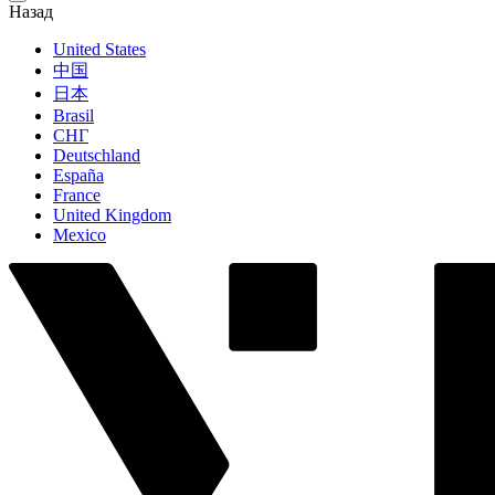
Назад
United States
中国
日本
Brasil
СНГ
Deutschland
España
France
United Kingdom
Mexico