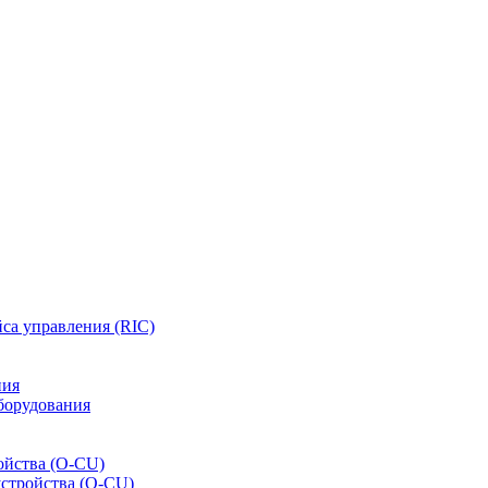
са управления (RIC)
ния
борудования
ойства (O-CU)
устройства (O-CU)