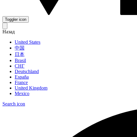
Toggler icon
Назад
United States
中国
日本
Brasil
СНГ
Deutschland
España
France
United Kingdom
Mexico
Search icon