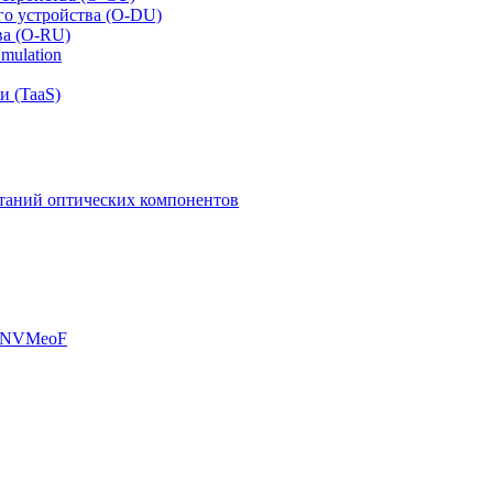
го устройства (O-DU)
ва (O-RU)
mulation
и (TaaS)
таний оптических компонентов
, NVMeoF