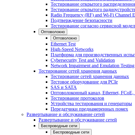
Тестирование открытого распределенно
Тестирование открытого радиоустройст
Radio Frequency (RF) and Wi-Fi Channel E
Подтверждение безопасности
Тестирование согласно сервисной модел
Оптоволокно
Оптоволокно
Ethernet Test
High-Speed Networks
Платформа для производственных испы
Cybersecurity Test and Validation
Network Impairment and Emulation Testing
Тестирование сетей хранения данных
Тестирование сетей хранения данных
Тестовое оборудование для PCIe
SAS и SATA
Оптоволоконный канал, Ethernet, FCoE
Тестирование протоколов
Устройства тестирования и генераторы
Передатчики преднамеренных помех
Развертывание и обслуживание сетей
Развертывание и обслуживание сетей
Беспроводные сети
Беспроводные сети