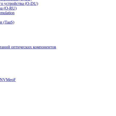
го устройства (O-DU)
ва (O-RU)
mulation
и (TaaS)
таний оптических компонентов
, NVMeoF