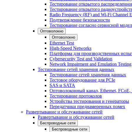
Тестирование открытого распределенно
Тестирование открытого радиоустройст
Radio Frequency (RF) and Wi-Fi Channel E
Подтверждение безопасности
Тестирование согласно сервисной модел
Оптоволокно
Оптоволокно
Ethernet Test
High-Speed Networks
Платформа для производственных испы
Cybersecurity Test and Validation
Network Impairment and Emulation Testing
Тестирование сетей хранения данных
Тестирование сетей хранения данных
Тестовое оборудование для PCIe
SAS и SATA
Оптоволоконный канал, Ethernet, FCoE
Тестирование протоколов
Устройства тестирования и генераторы
Передатчики преднамеренных помех
Развертывание и обслуживание сетей
Развертывание и обслуживание сетей
Беспроводные сети
Беспроводные сети