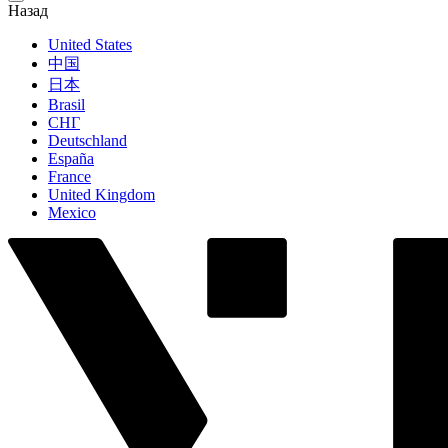
Назад
United States
中国
日本
Brasil
СНГ
Deutschland
España
France
United Kingdom
Mexico