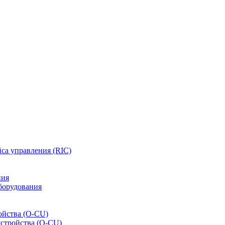
са управления (RIC)
ния
борудования
ойства (O-CU)
устройства (O-CU)