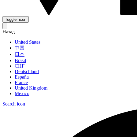
Toggler icon
Назад
United States
中国
日本
Brasil
СНГ
Deutschland
España
France
United Kingdom
Mexico
Search icon