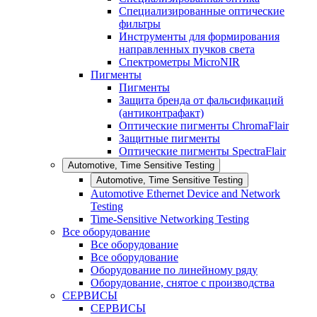
Специализированные оптические
фильтры
Инструменты для формирования
направленных пучков света
Спектрометры MicroNIR
Пигменты
Пигменты
Защита бренда от фальсификаций
(антиконтрафакт)
Оптические пигменты ChromaFlair
Защитные пигменты
Оптические пигменты SpectraFlair
Automotive, Time Sensitive Testing
Automotive, Time Sensitive Testing
Automotive Ethernet Device and Network
Testing
Time-Sensitive Networking Testing
Все оборудование
Все оборудование
Все оборудование
Оборудование по линейному ряду
Оборудование, снятое с производства
СЕРВИСЫ
СЕРВИСЫ