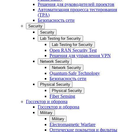
Решения для руководителей проектов
Автоматизация процесса тестирования
(TPA)
Безопасность сети
Security
Security
Lab Testing for Security
Lab Testing for Security
Open RAN Security Test
Решения для управления VPN
Network Security
Network Security
Quantum-Safe Technology
Безопасность сети
Physical Security
Physical Security
Fiber Sensing
Госсектор и оборона
Госсектор и оборона
Military
Military
Electromagnetic Warfare
Оптические покрытия и фильтры