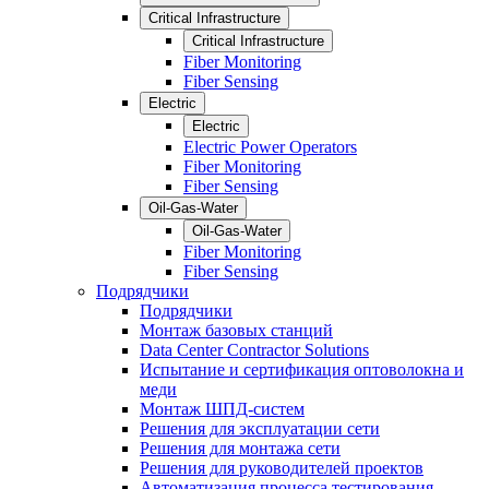
Critical Infrastructure
Critical Infrastructure
Fiber Monitoring
Fiber Sensing
Electric
Electric
Electric Power Operators
Fiber Monitoring
Fiber Sensing
Oil-Gas-Water
Oil-Gas-Water
Fiber Monitoring
Fiber Sensing
Подрядчики
Подрядчики
Монтаж базовых станций
Data Center Contractor Solutions
Испытание и сертификация оптоволокна и
меди
Монтаж ШПД-систем
Решения для эксплуатации сети
Решения для монтажа сети
Решения для руководителей проектов
Автоматизация процесса тестирования