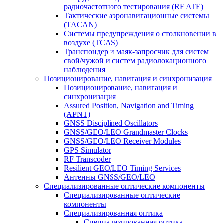
радиочастотного тестирования (RF ATE)
Тактические аэронавигационные системы
(TACAN)
Системы предупреждения о столкновении в
воздухе (TCAS)
Транспондер и маяк-запросчик для систем
свой/чужой и систем радиолокационного
наблюдения
Позиционирование, навигация и синхронизация
Позиционирование, навигация и
синхронизация
Assured Position, Navigation and Timing
(APNT)
GNSS Disciplined Oscillators
GNSS/GEO/LEO Grandmaster Clocks
GNSS/GEO/LEO Receiver Modules
GPS Simulator
RF Transcoder
Resilient GEO/LEO Timing Services
Антенны GNSS/GEO/LEO
Специализированные оптические компоненты
Специализированные оптические
компоненты
Специализированная оптика
Специализированная оптика