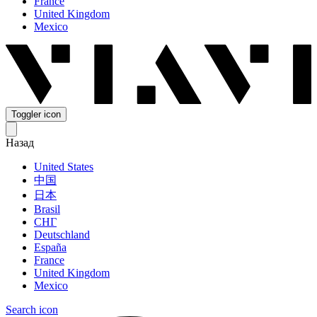
France
United Kingdom
Mexico
Toggler icon
Назад
United States
中国
日本
Brasil
СНГ
Deutschland
España
France
United Kingdom
Mexico
Search icon