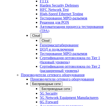
FTTx
Harden Security Defenses
HFC Network Test
High-Speed Ethernet Testing
Тестирование МРО-разъемов
Решения для PON
Автоматизация процесса тестирования
(TPA)
Cloud
Cloud
Гипермасштабирование
ЦОД и подключения
Тестирование МРО-разъемов
Сертификация оптоволокна по Tier 1
(базовый уровень)
Сертификация оптоволокна по Tier 2
(расширенный уровень)
Производители сетевого оборудования
Производители сетевого оборудования
Беспроводные сети
Беспроводные сети
5G Security
5G Network Equipment Manufacturers
6G Forward