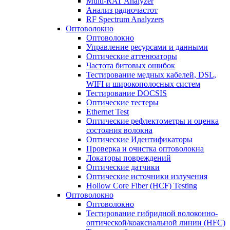
Multi-RAT Analyzer
Анализ радиочастот
RF Spectrum Analyzers
Оптоволокно
Оптоволокно
Управление ресурсами и данными
Оптические aттенюаторы
Частота битовых ошибок
Тестирование медных кабелей, DSL,
WIFI и широкополосных систем
Тестирование DOCSIS
Оптические тестеры
Ethernet Test
Оптические рефлектометры и оценка
состояния волокна
Оптические Идентификаторы
Проверка и очистка оптоволокна
Локаторы повреждений
Оптические датчики
Оптические источники излучения
Hollow Core Fiber (HCF) Testing
Оптоволокно
Оптоволокно
Тестирование гибридной волоконно-
оптической/коаксиальной линии (HFC)