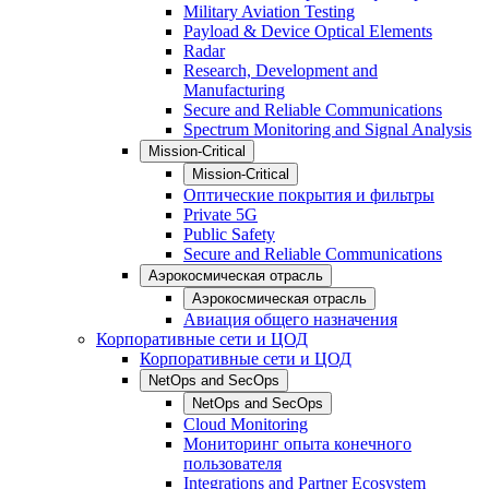
Military Aviation Testing
Payload & Device Optical Elements
Radar
Research, Development and
Manufacturing
Secure and Reliable Communications
Spectrum Monitoring and Signal Analysis
Mission-Critical
Mission-Critical
Оптические покрытия и фильтры
Private 5G
Public Safety
Secure and Reliable Communications
Аэрокосмическая отрасль
Аэрокосмическая отрасль
Авиация общего назначения
Корпоративные сети и ЦОД
Корпоративные сети и ЦОД
NetOps and SecOps
NetOps and SecOps
Cloud Monitoring
Мониторинг опыта конечного
пользователя
Integrations and Partner Ecosystem