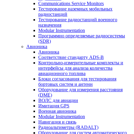
Communications Service Monitors
Тестирование наземных мобильных
радиостанций
Тестирование радиостанций военного
назначения
Modular Instrumentation
Программно определяемые радиосистемы
(SDR)
Авионика
Авионика
Соответствие стандарту ADS-B
Контрольно-измерительные комплекты и
интерфейсы для анализа количества
авиационного топлива
Блоки согласования для тестирования
бортовых систем и антенн
Оборудование для измерения расстояния
(DME)
ВОЛС для авиации
Имитация GPS
Военная авионика
Modular Instrumentation
Навигация и связь
Радиоальтиметры (RADALT)
Оборудование для систем автоматического