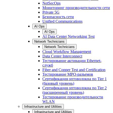
NetSecOps
Мониторинг производительности сети
Private 5G
Безопасность сети
Unified Communications
AI Ops
AI Ops
AI Data Center Networking Test
Network Technicians
Network Technicians
Cloud Workflow Management
Data Center Interconnect
Тестирование активации Ethernet-
служб
Fiber and Copper Test and Certification
Тестирование МРО-разъемов
Сертификация оптоволокна по Tier 1
(базовый уровень)
Сертификация оптоволокна по Tier 2
(расширенный уровень)
Тестирование производительности
WLAN
Infrastructure and Utilities
Infrastructure and Utilities