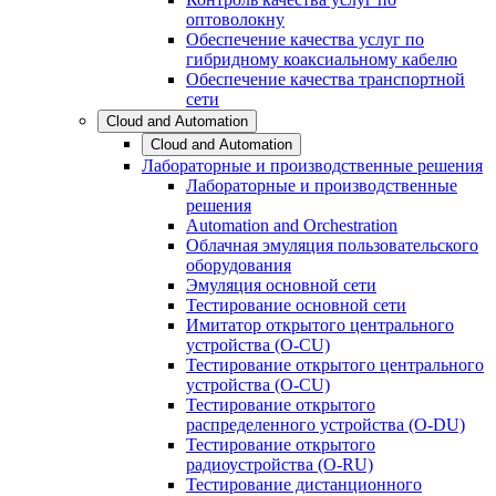
оптоволокну
Обеспечение качества услуг по
гибридному коаксиальному кабелю
Обеспечение качества транспортной
сети
Cloud and Automation
Cloud and Automation
Лабораторные и производственные решения
Лабораторные и производственные
решения
Automation and Orchestration
Облачная эмуляция пользовательского
оборудования
Эмуляция основной сети
Тестирование основной сети
Имитатор открытого центрального
устройства (O-CU)
Тестирование открытого центрального
устройства (O-CU)
Тестирование открытого
распределенного устройства (O-DU)
Тестирование открытого
радиоустройства (O-RU)
Тестирование дистанционного