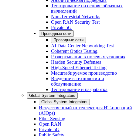
Аналитическая поддержка
Тестирование на основе облачных
вычислений
Non-Terrestrial Networks
Open RAN Security Test
Private 5G
Проводные сети
Проводные сети
AI Data Center Networking Test
Coherent Optics Testing
Развертывание в полевых условиях
Harden Security Defenses
High-Speed Ethernet Testing
Масштабируемое производство
Введение в технологии и
обслуживание
Тестирование и разработка
Global System Integrators
Global System Integrators
Искусственный интеллект для ИТ-операций
(AIOps)
Fiber Sensing
Open RAN
Private 5G
Public Safety