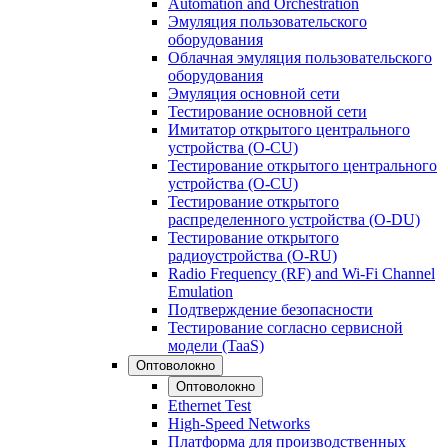
Automation and Orchestration
Эмуляция пользовательского
оборудования
Облачная эмуляция пользовательского
оборудования
Эмуляция основной сети
Тестирование основной сети
Имитатор открытого центрального
устройства (O-CU)
Тестирование открытого центрального
устройства (O-CU)
Тестирование открытого
распределенного устройства (O-DU)
Тестирование открытого
радиоустройства (O-RU)
Radio Frequency (RF) and Wi-Fi Channel
Emulation
Подтверждение безопасности
Тестирование согласно сервисной
модели (TaaS)
Оптоволокно
Оптоволокно
Ethernet Test
High-Speed Networks
Платформа для производственных