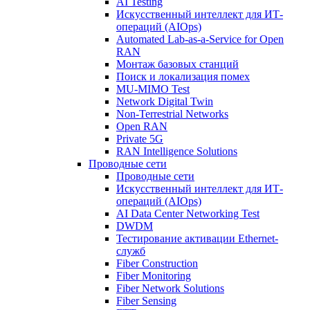
AI Testing
Искусственный интеллект для ИТ-
операций (AIOps)
Automated Lab-as-a-Service for Open
RAN
Монтаж базовых станций
Поиск и локализация помех
MU-MIMO Test
Network Digital Twin
Non-Terrestrial Networks
Open RAN
Private 5G
RAN Intelligence Solutions
Проводные сети
Проводные сети
Искусственный интеллект для ИТ-
операций (AIOps)
AI Data Center Networking Test
DWDM
Тестирование активации Ethernet-
служб
Fiber Construction
Fiber Monitoring
Fiber Network Solutions
Fiber Sensing