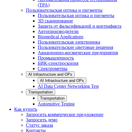
(TPA)
Пользовательская оптика и пигменты
Пользовательская оптика и пигменты
3D сканирование
Зашита от фальсификаций и контрафакта
Автопроизводители
Biomedical Applications
Пользовательская электроника
Пользовательские цветовые решения
Авиационно-космические предприятия
Промышленность
БИК-спектроскопия
Спектрометры
AI Infrastructure and OPs
AI Infrastructure and OPs
AI Data Center Networking Test
Transportation
Transportation
Automotive Testing
Как купить
Запросить коммерческое предложение
Запросить демо
Статус заказа
Контакты