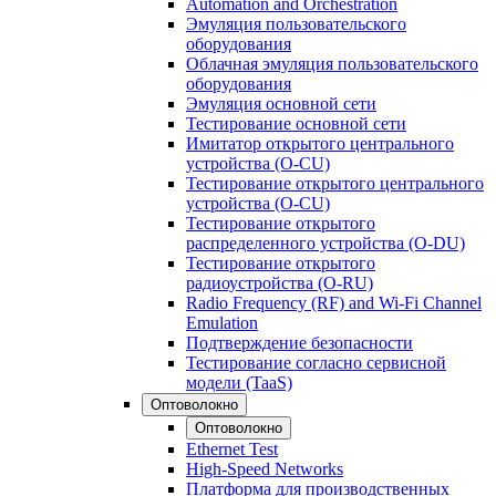
Automation and Orchestration
Эмуляция пользовательского
оборудования
Облачная эмуляция пользовательского
оборудования
Эмуляция основной сети
Тестирование основной сети
Имитатор открытого центрального
устройства (O-CU)
Тестирование открытого центрального
устройства (O-CU)
Тестирование открытого
распределенного устройства (O-DU)
Тестирование открытого
радиоустройства (O-RU)
Radio Frequency (RF) and Wi-Fi Channel
Emulation
Подтверждение безопасности
Тестирование согласно сервисной
модели (TaaS)
Оптоволокно
Оптоволокно
Ethernet Test
High-Speed Networks
Платформа для производственных