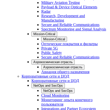
Military Aviation Testing
Payload & Device Optical Elements
Radar
Research, Development and
Manufacturing
Secure and Reliable Communications
Spectrum Monitoring and Signal Analysis
Mission-Critical
Mission-Critical
Оптические покрытия и фильтры
Private 5G
Public Safety
Secure and Reliable Communications
Аэрокосмическая отрасль
Аэрокосмическая отрасль
Авиация общего назначения
Корпоративные сети и ЦОД
Корпоративные сети и ЦОД
NetOps and SecOps
NetOps and SecOps
Cloud Monitoring
Мониторинг опыта конечного
пользователя
Integrations and Partner Ecosystem