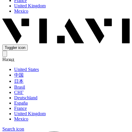
France
United Kingdom
Mexico
Toggler icon
Назад
United States
中国
日本
Brasil
СНГ
Deutschland
España
France
United Kingdom
Mexico
Search icon