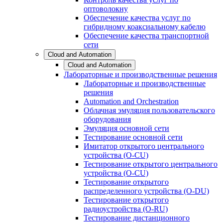
оптоволокну
Обеспечение качества услуг по
гибридному коаксиальному кабелю
Обеспечение качества транспортной
сети
Cloud and Automation
Cloud and Automation
Лабораторные и производственные решения
Лабораторные и производственные
решения
Automation and Orchestration
Облачная эмуляция пользовательского
оборудования
Эмуляция основной сети
Тестирование основной сети
Имитатор открытого центрального
устройства (O-CU)
Тестирование открытого центрального
устройства (O-CU)
Тестирование открытого
распределенного устройства (O-DU)
Тестирование открытого
радиоустройства (O-RU)
Тестирование дистанционного