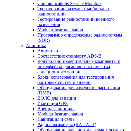
Communications Service Monitors
Тестирование наземных мобильных
радиостанций
Тестирование радиостанций военного
назначения
Modular Instrumentation
Программно определяемые радиосистемы
(SDR)
Авионика
Авионика
Соответствие стандарту ADS-B
Контрольно-измерительные комплекты и
интерфейсы для анализа количества
авиационного топлива
Блоки согласования для тестирования
бортовых систем и антенн
Оборудование для измерения расстояния
(DME)
ВОЛС для авиации
Имитация GPS
Военная авионика
Modular Instrumentation
Навигация и связь
Радиоальтиметры (RADALT)
Оборудование для систем автоматического