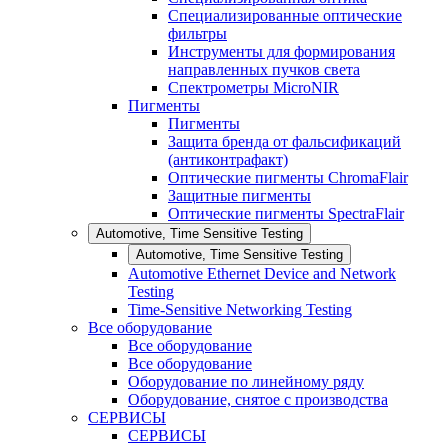
Специализированные оптические
фильтры
Инструменты для формирования
направленных пучков света
Спектрометры MicroNIR
Пигменты
Пигменты
Защита бренда от фальсификаций
(антиконтрафакт)
Оптические пигменты ChromaFlair
Защитные пигменты
Оптические пигменты SpectraFlair
Automotive, Time Sensitive Testing
Automotive, Time Sensitive Testing
Automotive Ethernet Device and Network
Testing
Time-Sensitive Networking Testing
Все оборудование
Все оборудование
Все оборудование
Оборудование по линейному ряду
Оборудование, снятое с производства
СЕРВИСЫ
СЕРВИСЫ