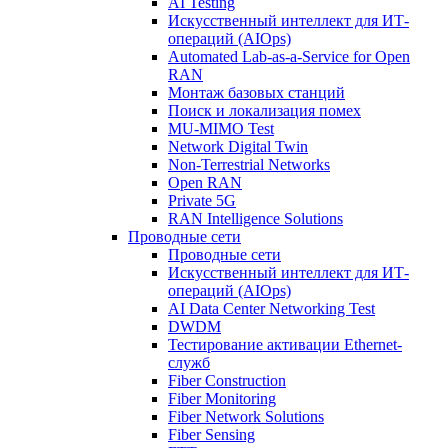
AI Testing
Искусственный интеллект для ИТ-
операций (AIOps)
Automated Lab-as-a-Service for Open
RAN
Монтаж базовых станций
Поиск и локализация помех
MU-MIMO Test
Network Digital Twin
Non-Terrestrial Networks
Open RAN
Private 5G
RAN Intelligence Solutions
Проводные сети
Проводные сети
Искусственный интеллект для ИТ-
операций (AIOps)
AI Data Center Networking Test
DWDM
Тестирование активации Ethernet-
служб
Fiber Construction
Fiber Monitoring
Fiber Network Solutions
Fiber Sensing