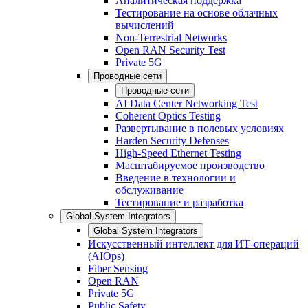
Аналитическая поддержка
Тестирование на основе облачных
вычислений
Non-Terrestrial Networks
Open RAN Security Test
Private 5G
Проводные сети
Проводные сети
AI Data Center Networking Test
Coherent Optics Testing
Развертывание в полевых условиях
Harden Security Defenses
High-Speed Ethernet Testing
Масштабируемое производство
Введение в технологии и
обслуживание
Тестирование и разработка
Global System Integrators
Global System Integrators
Искусственный интеллект для ИТ-операций
(AIOps)
Fiber Sensing
Open RAN
Private 5G
Public Safety