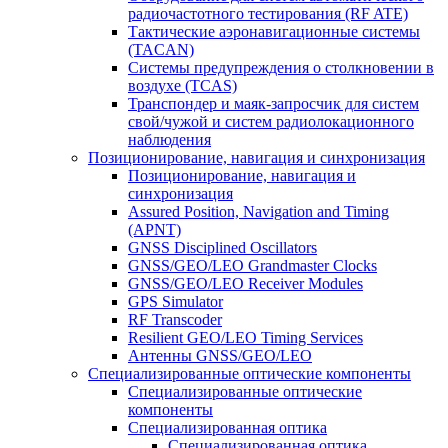
радиочастотного тестирования (RF ATE)
Тактические аэронавигационные системы
(TACAN)
Системы предупреждения о столкновении в
воздухе (TCAS)
Транспондер и маяк-запросчик для систем
свой/чужой и систем радиолокационного
наблюдения
Позиционирование, навигация и синхронизация
Позиционирование, навигация и
синхронизация
Assured Position, Navigation and Timing
(APNT)
GNSS Disciplined Oscillators
GNSS/GEO/LEO Grandmaster Clocks
GNSS/GEO/LEO Receiver Modules
GPS Simulator
RF Transcoder
Resilient GEO/LEO Timing Services
Антенны GNSS/GEO/LEO
Специализированные оптические компоненты
Специализированные оптические
компоненты
Специализированная оптика
Специализированная оптика