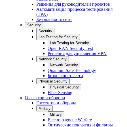
Решения для руководителей проектов
Автоматизация процесса тестирования
(TPA)
Безопасность сети
Security
Security
Lab Testing for Security
Lab Testing for Security
Open RAN Security Test
Решения для управления VPN
Network Security
Network Security
Quantum-Safe Technology
Безопасность сети
Physical Security
Physical Security
Fiber Sensing
Госсектор и оборона
Госсектор и оборона
Military
Military
Electromagnetic Warfare
Оптические покрытия и фильтры