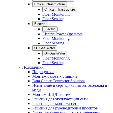
Critical Infrastructure
Critical Infrastructure
Fiber Monitoring
Fiber Sensing
Electric
Electric
Electric Power Operators
Fiber Monitoring
Fiber Sensing
Oil-Gas-Water
Oil-Gas-Water
Fiber Monitoring
Fiber Sensing
Подрядчики
Подрядчики
Монтаж базовых станций
Data Center Contractor Solutions
Испытание и сертификация оптоволокна и
меди
Монтаж ШПД-систем
Решения для эксплуатации сети
Решения для монтажа сети
Решения для руководителей проектов
Автоматизация процесса тестирования