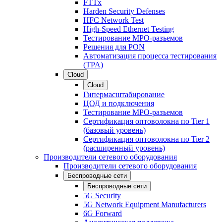
FTTx
Harden Security Defenses
HFC Network Test
High-Speed Ethernet Testing
Тестирование МРО-разъемов
Решения для PON
Автоматизация процесса тестирования
(TPA)
Cloud
Cloud
Гипермасштабирование
ЦОД и подключения
Тестирование МРО-разъемов
Сертификация оптоволокна по Tier 1
(базовый уровень)
Сертификация оптоволокна по Tier 2
(расширенный уровень)
Производители сетевого оборудования
Производители сетевого оборудования
Беспроводные сети
Беспроводные сети
5G Security
5G Network Equipment Manufacturers
6G Forward