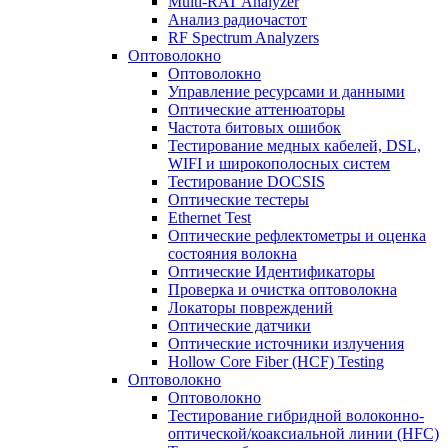
Multi-RAT Analyzer
Анализ радиочастот
RF Spectrum Analyzers
Оптоволокно
Оптоволокно
Управление ресурсами и данными
Оптические aттенюаторы
Частота битовых ошибок
Тестирование медных кабелей, DSL,
WIFI и широкополосных систем
Тестирование DOCSIS
Оптические тестеры
Ethernet Test
Оптические рефлектометры и оценка
состояния волокна
Оптические Идентификаторы
Проверка и очистка оптоволокна
Локаторы повреждений
Оптические датчики
Оптические источники излучения
Hollow Core Fiber (HCF) Testing
Оптоволокно
Оптоволокно
Тестирование гибридной волоконно-
оптической/коаксиальной линии (HFC)