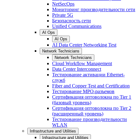
NetSecOps
Мониторинг производительности сети
Private 5G
Безопасность сети
Unified Communications
AI Ops
AI Ops
AI Data Center Networking Test
Network Technicians
Network Technicians
Cloud Workflow Management
Data Center Interconnect
Тестирование активации Ethernet-
служб
Fiber and Copper Test and Certification
Тестирование МРО-разъемов
Сертификация оптоволокна по Tier 1
(базовый уровень)
Сертификация оптоволокна по Tier 2
(расширенный уровень)
Тестирование производительности
WLAN
Infrastructure and Utilities
Infrastructure and Utilities