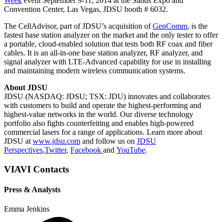
Week
event September 9-11, 2014 at the Sands Expo and
Convention Center, Las Vegas, JDSU booth # 6032.
The CellAdvisor, part of JDSU’s acquisition of
GenComm
, is the
fastest base station analyzer on the market and the only tester to offer
a portable, cloud-enabled solution that tests both RF coax and fiber
cables. It is an all-in-one base station analyzer, RF analyzer, and
signal analyzer with LTE-Advanced capability for use in installing
and maintaining modern wireless communication systems.
About JDSU
JDSU (NASDAQ: JDSU; TSX: JDU) innovates and collaborates
with customers to build and operate the highest-performing and
highest-value networks in the world. Our diverse technology
portfolio also fights counterfeiting and enables high-powered
commercial lasers for a range of applications. Learn more about
JDSU at
www.jdsu.com
and follow us on
JDSU
Perspectives
,
Twitter
,
Facebook
and
YouTube
.
VIAVI Contacts
Press & Analysts
Emma Jenkins