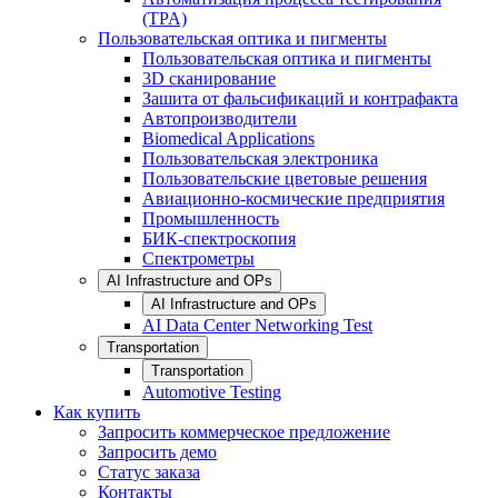
(TPA)
Пользовательская оптика и пигменты
Пользовательская оптика и пигменты
3D сканирование
Зашита от фальсификаций и контрафакта
Автопроизводители
Biomedical Applications
Пользовательская электроника
Пользовательские цветовые решения
Авиационно-космические предприятия
Промышленность
БИК-спектроскопия
Спектрометры
AI Infrastructure and OPs
AI Infrastructure and OPs
AI Data Center Networking Test
Transportation
Transportation
Automotive Testing
Как купить
Запросить коммерческое предложение
Запросить демо
Статус заказа
Контакты