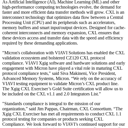
As Artificial Intelligence (AI), Machine Learning (ML) and other
high-performance computing technologies evolve, the demand for
faster and more efficient data transfer methods will grow. CXL is an
interconnect technology that optimizes data flow between a Central
Processing Unit (CPU) and its peripherals such as accelerators,
memory buffers and smart input/output devices. Designed for cache-
coherent interconnects and memory expansion, CXL ensures that
these devices access and transfer data with the speed and efficiency
required by these demanding applications.
"Micron's collaboration with VIAVI Solutions has enabled the CXL
validation ecosystem and bolstered CZ120 CXL protocol
compliance. VIAVI Xgig software and hardware solutions and early
engagement with Micron have played a vital role in maturing CXL
protocol compliance tests," said Siva Makineni, Vice President,
Advanced Memory Systems, Micron. “We rely on the accuracy of
VIAVI testing equipment to validate Micron’s CXL product line.
The Xgig CXL Exerciser’s Gold Suite certification will allow us to
be included on the CXL v1.1 and 2.0 Integrators List.”
"Standards compliance is integral to the mission of our
organization,” said Jim Pappas, Chairman, CXL Consortium. “The
Xgig CXL Exerciser has met all requirements to conduct CXL 1.1
protocol testing for companies or products seeking CXL
Compliance. We look forward to VIAVI’s continued support for our