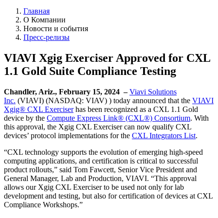
Главная
О Компании
Новости и события
Пресс-релизы
VIAVI Xgig Exerciser Approved for CXL
1.1 Gold Suite Compliance Testing
Chandler, Ariz., February 15, 2024 –
Viavi Solutions
Inc.
(VIAVI) (NASDAQ: VIAV) ) today announced that the
VIAVI
Xgig® CXL Exerciser
has been recognized as a CXL 1.1 Gold
device by the
Compute Express Link® (CXL®) Consortium
. With
this approval, the Xgig CXL Exerciser can now qualify CXL
devices’ protocol implementations for the
CXL Integrators List
.
“CXL technology supports the evolution of emerging high-speed
computing applications, and certification is critical to successful
product rollouts,” said Tom Fawcett, Senior Vice President and
General Manager, Lab and Production, VIAVI. “This approval
allows our Xgig CXL Exerciser to be used not only for lab
development and testing, but also for certification of devices at CXL
Compliance Workshops.”