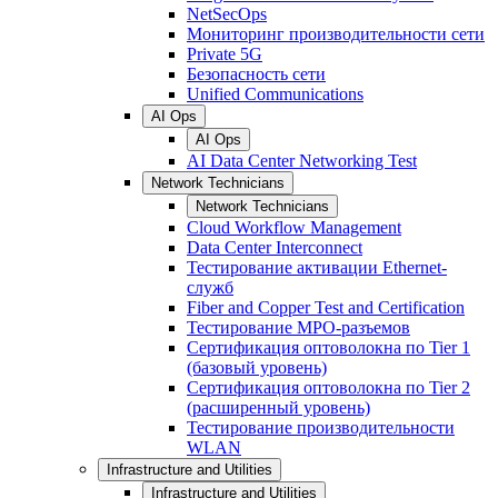
NetSecOps
Мониторинг производительности сети
Private 5G
Безопасность сети
Unified Communications
AI Ops
AI Ops
AI Data Center Networking Test
Network Technicians
Network Technicians
Cloud Workflow Management
Data Center Interconnect
Тестирование активации Ethernet-
служб
Fiber and Copper Test and Certification
Тестирование МРО-разъемов
Сертификация оптоволокна по Tier 1
(базовый уровень)
Сертификация оптоволокна по Tier 2
(расширенный уровень)
Тестирование производительности
WLAN
Infrastructure and Utilities
Infrastructure and Utilities