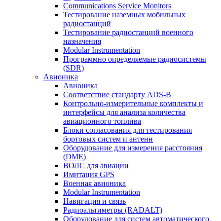
Communications Service Monitors
Тестирование наземных мобильных
радиостанций
Тестирование радиостанций военного
назначения
Modular Instrumentation
Программно определяемые радиосистемы
(SDR)
Авионика
Авионика
Соответствие стандарту ADS-B
Контрольно-измерительные комплекты и
интерфейсы для анализа количества
авиационного топлива
Блоки согласования для тестирования
бортовых систем и антенн
Оборудование для измерения расстояния
(DME)
ВОЛС для авиации
Имитация GPS
Военная авионика
Modular Instrumentation
Навигация и связь
Радиоальтиметры (RADALT)
Оборудование для систем автоматического