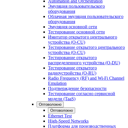
Automation and Orchestration
Эмуляция пользовательского
оборудования
Облачная эмуляция пользовательского
оборудования
Эмуляция основной сети
Тестирование основной сети
Имитатор открытого центрального
устройства (O-CU)
Тестирование открытого центрального
устройства (O-CU)
Тестирование открытого
распределенного устройства (O-DU)
Тестирование открытого
радиоустройства (O-RU)
Radio Frequency (RF) and Wi-Fi Channel
Emulation
Подтверждение безопасности
Тестирование согласно сервисной
модели (TaaS)
Оптоволокно
Оптоволокно
Ethernet Test
High-Speed Networks
Платформа для производственных