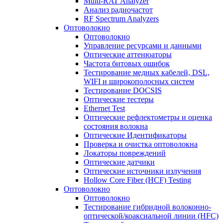
Multi-RAT Analyzer
Анализ радиочастот
RF Spectrum Analyzers
Оптоволокно
Оптоволокно
Управление ресурсами и данными
Оптические aттенюаторы
Частота битовых ошибок
Тестирование медных кабелей, DSL,
WIFI и широкополосных систем
Тестирование DOCSIS
Оптические тестеры
Ethernet Test
Оптические рефлектометры и оценка
состояния волокна
Оптические Идентификаторы
Проверка и очистка оптоволокна
Локаторы повреждений
Оптические датчики
Оптические источники излучения
Hollow Core Fiber (HCF) Testing
Оптоволокно
Оптоволокно
Тестирование гибридной волоконно-
оптической/коаксиальной линии (HFC)