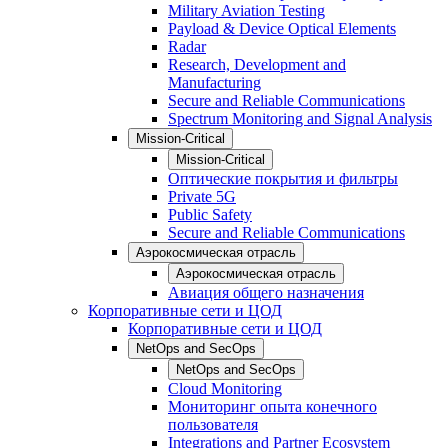
Military Aviation Testing
Payload & Device Optical Elements
Radar
Research, Development and
Manufacturing
Secure and Reliable Communications
Spectrum Monitoring and Signal Analysis
Mission-Critical
Mission-Critical
Оптические покрытия и фильтры
Private 5G
Public Safety
Secure and Reliable Communications
Аэрокосмическая отрасль
Аэрокосмическая отрасль
Авиация общего назначения
Корпоративные сети и ЦОД
Корпоративные сети и ЦОД
NetOps and SecOps
NetOps and SecOps
Cloud Monitoring
Мониторинг опыта конечного
пользователя
Integrations and Partner Ecosystem