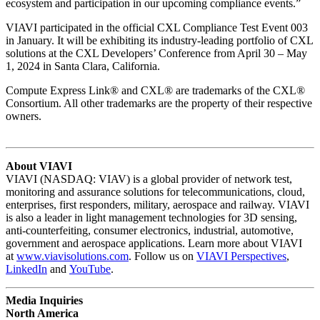
ecosystem and participation in our upcoming compliance events.”
VIAVI participated in the official CXL Compliance Test Event 003
in January. It will be exhibiting its industry-leading portfolio of CXL
solutions at the CXL Developers’ Conference from April 30 – May
1, 2024 in Santa Clara, California.
Compute Express Link® and CXL® are trademarks of the CXL®
Consortium. All other trademarks are the property of their respective
owners.
About VIAVI
VIAVI (NASDAQ: VIAV) is a global provider of network test,
monitoring and assurance solutions for telecommunications, cloud,
enterprises, first responders, military, aerospace and railway. VIAVI
is also a leader in light management technologies for 3D sensing,
anti-counterfeiting, consumer electronics, industrial, automotive,
government and aerospace applications. Learn more about VIAVI
at
www.viavisolutions.com
. Follow us on
VIAVI Perspectives
,
LinkedIn
and
YouTube
.
Media Inquiries
North America