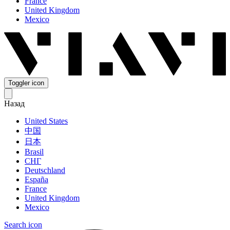
France
United Kingdom
Mexico
Toggler icon
Назад
United States
中国
日本
Brasil
СНГ
Deutschland
España
France
United Kingdom
Mexico
Search icon