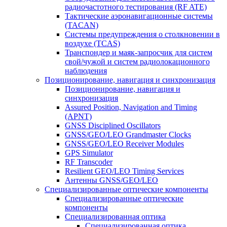
радиочастотного тестирования (RF ATE)
Тактические аэронавигационные системы
(TACAN)
Системы предупреждения о столкновении в
воздухе (TCAS)
Транспондер и маяк-запросчик для систем
свой/чужой и систем радиолокационного
наблюдения
Позиционирование, навигация и синхронизация
Позиционирование, навигация и
синхронизация
Assured Position, Navigation and Timing
(APNT)
GNSS Disciplined Oscillators
GNSS/GEO/LEO Grandmaster Clocks
GNSS/GEO/LEO Receiver Modules
GPS Simulator
RF Transcoder
Resilient GEO/LEO Timing Services
Антенны GNSS/GEO/LEO
Специализированные оптические компоненты
Специализированные оптические
компоненты
Специализированная оптика
Специализированная оптика