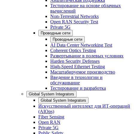
Аналитическая поддержка
Тестирование на основе облачных
вычислений
Non-Terrestrial Networks
Open RAN Security Test
Private 5G
Проводные сети
Проводные сети
AI Data Center Networking Test
Coherent Optics Testing
Развертывание в полевых условиях
Harden Security Defenses
High-Speed Ethernet Testing
Масштабируемое производство
Введение в технологии и
обслуживание
Тестирование и разработка
Global System Integrators
Global System Integrators
Искусственный интеллект для ИТ-операций
(AIOps)
Fiber Sensing
Open RAN
Private 5G
Public Safety