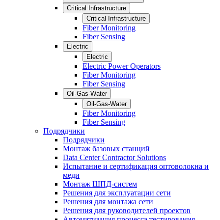
Critical Infrastructure
Critical Infrastructure
Fiber Monitoring
Fiber Sensing
Electric
Electric
Electric Power Operators
Fiber Monitoring
Fiber Sensing
Oil-Gas-Water
Oil-Gas-Water
Fiber Monitoring
Fiber Sensing
Подрядчики
Подрядчики
Монтаж базовых станций
Data Center Contractor Solutions
Испытание и сертификация оптоволокна и
меди
Монтаж ШПД-систем
Решения для эксплуатации сети
Решения для монтажа сети
Решения для руководителей проектов
Автоматизация процесса тестирования