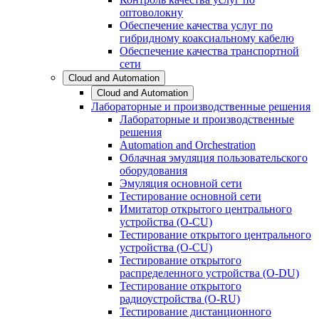
оптоволокну
Обеспечение качества услуг по
гибридному коаксиальному кабелю
Обеспечение качества транспортной
сети
Cloud and Automation
Cloud and Automation
Лабораторные и производственные решения
Лабораторные и производственные
решения
Automation and Orchestration
Облачная эмуляция пользовательского
оборудования
Эмуляция основной сети
Тестирование основной сети
Имитатор открытого центрального
устройства (O-CU)
Тестирование открытого центрального
устройства (O-CU)
Тестирование открытого
распределенного устройства (O-DU)
Тестирование открытого
радиоустройства (O-RU)
Тестирование дистанционного