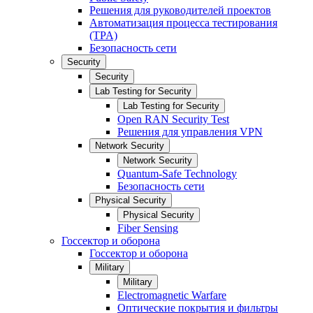
Решения для руководителей проектов
Автоматизация процесса тестирования
(TPA)
Безопасность сети
Security
Security
Lab Testing for Security
Lab Testing for Security
Open RAN Security Test
Решения для управления VPN
Network Security
Network Security
Quantum-Safe Technology
Безопасность сети
Physical Security
Physical Security
Fiber Sensing
Госсектор и оборона
Госсектор и оборона
Military
Military
Electromagnetic Warfare
Оптические покрытия и фильтры