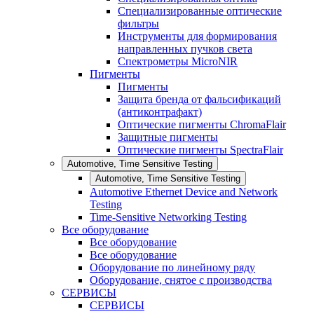
Специализированные оптические
фильтры
Инструменты для формирования
направленных пучков света
Спектрометры MicroNIR
Пигменты
Пигменты
Защита бренда от фальсификаций
(антиконтрафакт)
Оптические пигменты ChromaFlair
Защитные пигменты
Оптические пигменты SpectraFlair
Automotive, Time Sensitive Testing
Automotive, Time Sensitive Testing
Automotive Ethernet Device and Network
Testing
Time-Sensitive Networking Testing
Все оборудование
Все оборудование
Все оборудование
Оборудование по линейному ряду
Оборудование, снятое с производства
СЕРВИСЫ
СЕРВИСЫ