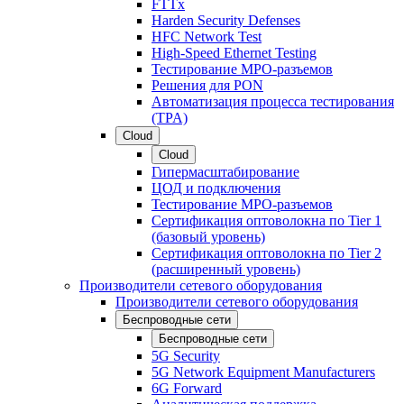
FTTx
Harden Security Defenses
HFC Network Test
High-Speed Ethernet Testing
Тестирование МРО-разъемов
Решения для PON
Автоматизация процесса тестирования
(TPA)
Cloud
Cloud
Гипермасштабирование
ЦОД и подключения
Тестирование МРО-разъемов
Сертификация оптоволокна по Tier 1
(базовый уровень)
Сертификация оптоволокна по Tier 2
(расширенный уровень)
Производители сетевого оборудования
Производители сетевого оборудования
Беспроводные сети
Беспроводные сети
5G Security
5G Network Equipment Manufacturers
6G Forward