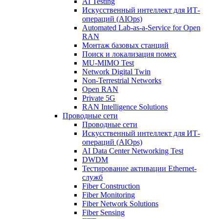
AI Testing
Искусственный интеллект для ИТ-
операций (AIOps)
Automated Lab-as-a-Service for Open
RAN
Монтаж базовых станций
Поиск и локализация помех
MU-MIMO Test
Network Digital Twin
Non-Terrestrial Networks
Open RAN
Private 5G
RAN Intelligence Solutions
Проводные сети
Проводные сети
Искусственный интеллект для ИТ-
операций (AIOps)
AI Data Center Networking Test
DWDM
Тестирование активации Ethernet-
служб
Fiber Construction
Fiber Monitoring
Fiber Network Solutions
Fiber Sensing