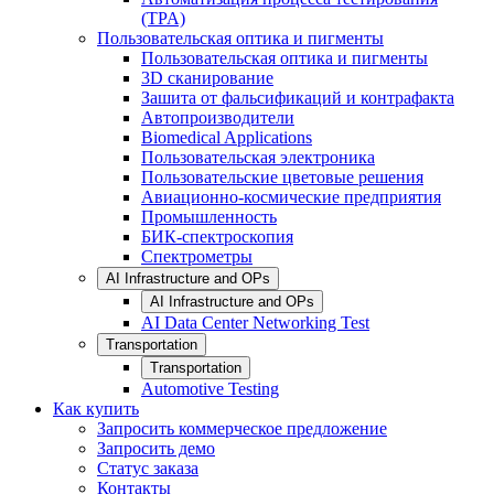
(TPA)
Пользовательская оптика и пигменты
Пользовательская оптика и пигменты
3D сканирование
Зашита от фальсификаций и контрафакта
Автопроизводители
Biomedical Applications
Пользовательская электроника
Пользовательские цветовые решения
Авиационно-космические предприятия
Промышленность
БИК-спектроскопия
Спектрометры
AI Infrastructure and OPs
AI Infrastructure and OPs
AI Data Center Networking Test
Transportation
Transportation
Automotive Testing
Как купить
Запросить коммерческое предложение
Запросить демо
Статус заказа
Контакты