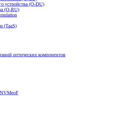
го устройства (O-DU)
ва (O-RU)
mulation
и (TaaS)
таний оптических компонентов
, NVMeoF