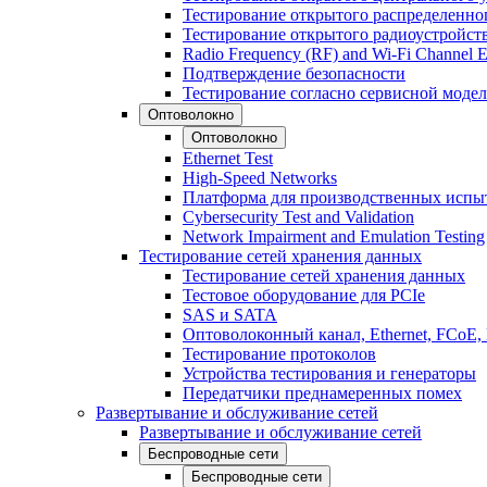
Тестирование открытого распределенно
Тестирование открытого радиоустройст
Radio Frequency (RF) and Wi-Fi Channel E
Подтверждение безопасности
Тестирование согласно сервисной модел
Оптоволокно
Оптоволокно
Ethernet Test
High-Speed Networks
Платформа для производственных испы
Cybersecurity Test and Validation
Network Impairment and Emulation Testing
Тестирование сетей хранения данных
Тестирование сетей хранения данных
Тестовое оборудование для PCIe
SAS и SATA
Оптоволоконный канал, Ethernet, FCoE
Тестирование протоколов
Устройства тестирования и генераторы
Передатчики преднамеренных помех
Развертывание и обслуживание сетей
Развертывание и обслуживание сетей
Беспроводные сети
Беспроводные сети