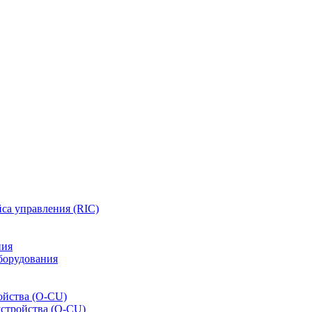
са управления (RIC)
ния
борудования
ойства (O-CU)
устройства (O-CU)