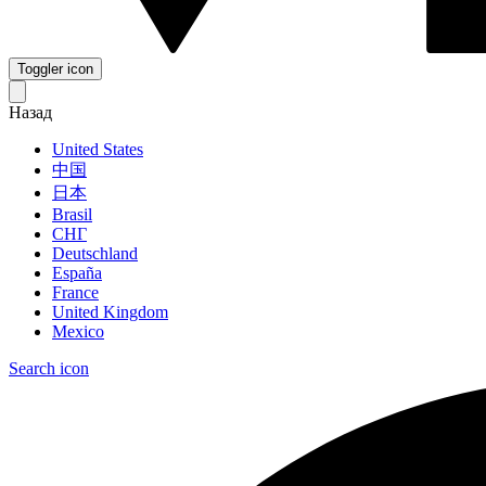
Toggler icon
Назад
United States
中国
日本
Brasil
СНГ
Deutschland
España
France
United Kingdom
Mexico
Search icon