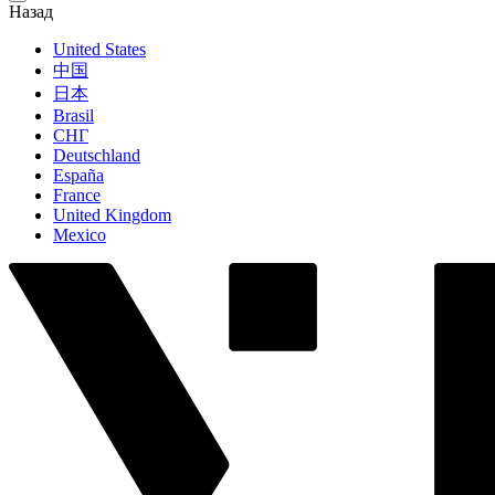
Назад
United States
中国
日本
Brasil
СНГ
Deutschland
España
France
United Kingdom
Mexico