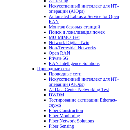
AI Testing
Искусственный интеллект для ИТ-
операций (AIOps)
Automated Lab-as-a-Service for Open
RAN
Монтаж базовых станций
Поиск и локализация помех
MU-MIMO Test
Network Digital Twin
Non-Terrestrial Networks
Open RAN
Private 5G
RAN Intelligence Solutions
Проводные сети
Проводные сети
Искусственный интеллект для ИТ-
операций (AIOps)
AI Data Center Networking Test
DWDM
Тестирование активации Ethernet-
служб
Fiber Construction
Fiber Monitoring
Fiber Network Solutions
Fiber Sensing