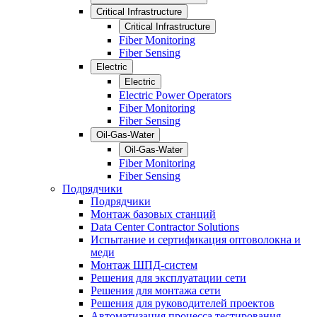
Critical Infrastructure
Critical Infrastructure
Fiber Monitoring
Fiber Sensing
Electric
Electric
Electric Power Operators
Fiber Monitoring
Fiber Sensing
Oil-Gas-Water
Oil-Gas-Water
Fiber Monitoring
Fiber Sensing
Подрядчики
Подрядчики
Монтаж базовых станций
Data Center Contractor Solutions
Испытание и сертификация оптоволокна и
меди
Монтаж ШПД-систем
Решения для эксплуатации сети
Решения для монтажа сети
Решения для руководителей проектов
Автоматизация процесса тестирования