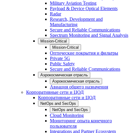
Military Aviation Testing
Payload & Device Optical Elements
Radar
Research, Development and
Manufacturing
Secure and Reliable Communications
Spectrum Monitoring and Signal Analysis
Mission-Critical
Mission-Critical
Оптические покрытия и фильтры
Private 5G
Public Safety
Secure and Reliable Communications
Аэрокосмическая отрасль
Аэрокосмическая отрасль
Авиация общего назначения
Корпоративные сети и ЦОД
Корпоративные сети и ЦОД
NetOps and SecOps
NetOps and SecOps
Cloud Monitoring
Мониторинг опыта конечного
пользователя
Integrations and Partner Ecosystem