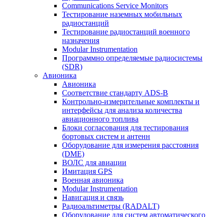
Communications Service Monitors
Тестирование наземных мобильных
радиостанций
Тестирование радиостанций военного
назначения
Modular Instrumentation
Программно определяемые радиосистемы
(SDR)
Авионика
Авионика
Соответствие стандарту ADS-B
Контрольно-измерительные комплекты и
интерфейсы для анализа количества
авиационного топлива
Блоки согласования для тестирования
бортовых систем и антенн
Оборудование для измерения расстояния
(DME)
ВОЛС для авиации
Имитация GPS
Военная авионика
Modular Instrumentation
Навигация и связь
Радиоальтиметры (RADALT)
Оборудование для систем автоматического