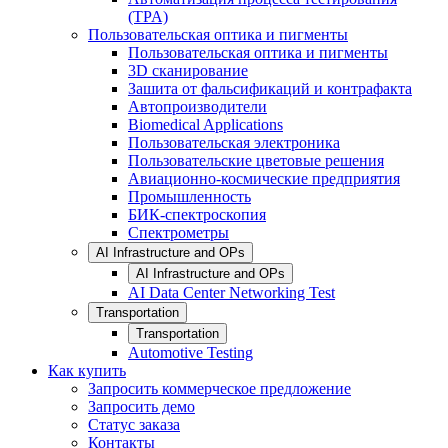
(TPA)
Пользовательская оптика и пигменты
Пользовательская оптика и пигменты
3D сканирование
Зашита от фальсификаций и контрафакта
Автопроизводители
Biomedical Applications
Пользовательская электроника
Пользовательские цветовые решения
Авиационно-космические предприятия
Промышленность
БИК-спектроскопия
Спектрометры
AI Infrastructure and OPs
AI Infrastructure and OPs
AI Data Center Networking Test
Transportation
Transportation
Automotive Testing
Как купить
Запросить коммерческое предложение
Запросить демо
Статус заказа
Контакты