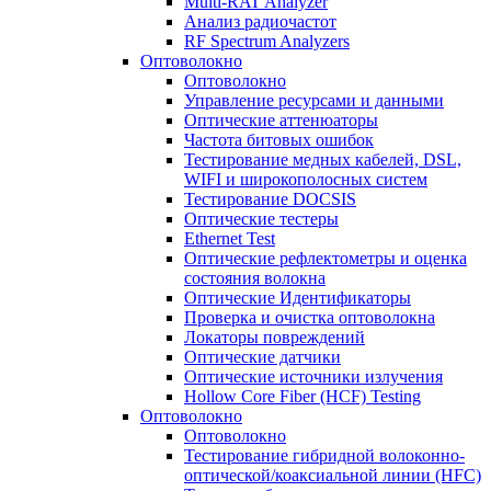
Multi-RAT Analyzer
Анализ радиочастот
RF Spectrum Analyzers
Оптоволокно
Оптоволокно
Управление ресурсами и данными
Оптические aттенюаторы
Частота битовых ошибок
Тестирование медных кабелей, DSL,
WIFI и широкополосных систем
Тестирование DOCSIS
Оптические тестеры
Ethernet Test
Оптические рефлектометры и оценка
состояния волокна
Оптические Идентификаторы
Проверка и очистка оптоволокна
Локаторы повреждений
Оптические датчики
Оптические источники излучения
Hollow Core Fiber (HCF) Testing
Оптоволокно
Оптоволокно
Тестирование гибридной волоконно-
оптической/коаксиальной линии (HFC)