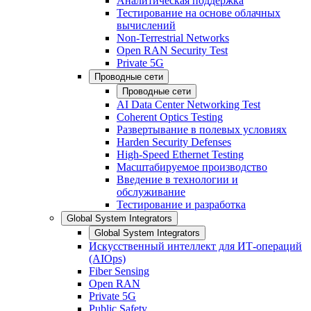
Аналитическая поддержка
Тестирование на основе облачных
вычислений
Non-Terrestrial Networks
Open RAN Security Test
Private 5G
Проводные сети
Проводные сети
AI Data Center Networking Test
Coherent Optics Testing
Развертывание в полевых условиях
Harden Security Defenses
High-Speed Ethernet Testing
Масштабируемое производство
Введение в технологии и
обслуживание
Тестирование и разработка
Global System Integrators
Global System Integrators
Искусственный интеллект для ИТ-операций
(AIOps)
Fiber Sensing
Open RAN
Private 5G
Public Safety