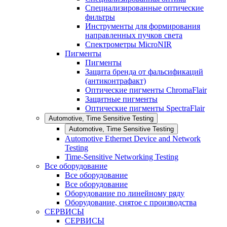
Специализированные оптические
фильтры
Инструменты для формирования
направленных пучков света
Спектрометры MicroNIR
Пигменты
Пигменты
Защита бренда от фальсификаций
(антиконтрафакт)
Оптические пигменты ChromaFlair
Защитные пигменты
Оптические пигменты SpectraFlair
Automotive, Time Sensitive Testing
Automotive, Time Sensitive Testing
Automotive Ethernet Device and Network
Testing
Time-Sensitive Networking Testing
Все оборудование
Все оборудование
Все оборудование
Оборудование по линейному ряду
Оборудование, снятое с производства
СЕРВИСЫ
СЕРВИСЫ