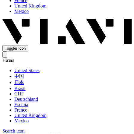
France
United Kingdom
Mexico
Toggler icon
Назад
United States
中国
日本
Brasil
СНГ
Deutschland
España
France
United Kingdom
Mexico
Search icon