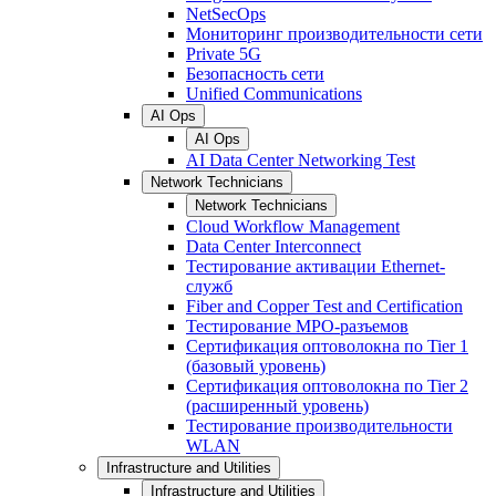
NetSecOps
Мониторинг производительности сети
Private 5G
Безопасность сети
Unified Communications
AI Ops
AI Ops
AI Data Center Networking Test
Network Technicians
Network Technicians
Cloud Workflow Management
Data Center Interconnect
Тестирование активации Ethernet-
служб
Fiber and Copper Test and Certification
Тестирование МРО-разъемов
Сертификация оптоволокна по Tier 1
(базовый уровень)
Сертификация оптоволокна по Tier 2
(расширенный уровень)
Тестирование производительности
WLAN
Infrastructure and Utilities
Infrastructure and Utilities