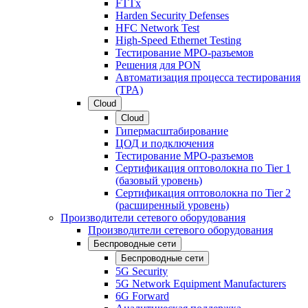
FTTx
Harden Security Defenses
HFC Network Test
High-Speed Ethernet Testing
Тестирование МРО-разъемов
Решения для PON
Автоматизация процесса тестирования
(TPA)
Cloud
Cloud
Гипермасштабирование
ЦОД и подключения
Тестирование МРО-разъемов
Сертификация оптоволокна по Tier 1
(базовый уровень)
Сертификация оптоволокна по Tier 2
(расширенный уровень)
Производители сетевого оборудования
Производители сетевого оборудования
Беспроводные сети
Беспроводные сети
5G Security
5G Network Equipment Manufacturers
6G Forward