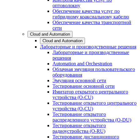
оптоволокну
Обеспечение качества услуг по
гибридному коаксиальному кабелю
Обеспечение качества транспортной
сети
Cloud and Automation
Cloud and Automation
Лабораторные и производственные решения
Лабораторные и производственные
решения
Automation and Orchestration
Облачная эмуляция пользовательского
оборудования
Эмуляция основной сети
Тестирование основной сети
Имитатор открытого центрального
устройства (O-CU)
Тестирование открытого центрального
устройства (O-CU)
Тестирование открытого
распределенного устройства (O-DU)
Тестирование открытого
радиоустройства (O-RU)
Тестирование дистанционного