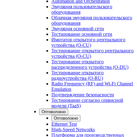
Automation and Orchestration
Эмуляция пользовательского
оборудования
Облачная эмуляция пользовательского
оборудования
Эмуляция основной сети
Тестирование основной сети
Имитатор открытого центрального
устройства (O-CU)
Тестирование открытого центрального
устройства (O-CU)
Тестирование открытого
распределенного устройства (O-DU)
Тестирование открытого
радиоустройства (O-RU)
Radio Frequency (RF) and Wi-Fi Channel
Emulation
Подтверждение безопасности
Тестирование согласно сервисной
модели (TaaS)
Оптоволокно
Оптоволокно
Ethernet Test
High-Speed Networks
Платформа для производственных