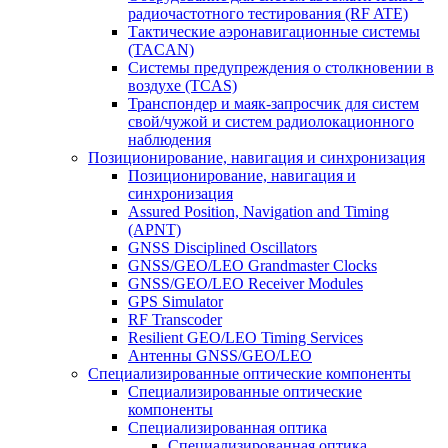
радиочастотного тестирования (RF ATE)
Тактические аэронавигационные системы
(TACAN)
Системы предупреждения о столкновении в
воздухе (TCAS)
Транспондер и маяк-запросчик для систем
свой/чужой и систем радиолокационного
наблюдения
Позиционирование, навигация и синхронизация
Позиционирование, навигация и
синхронизация
Assured Position, Navigation and Timing
(APNT)
GNSS Disciplined Oscillators
GNSS/GEO/LEO Grandmaster Clocks
GNSS/GEO/LEO Receiver Modules
GPS Simulator
RF Transcoder
Resilient GEO/LEO Timing Services
Антенны GNSS/GEO/LEO
Специализированные оптические компоненты
Специализированные оптические
компоненты
Специализированная оптика
Специализированная оптика