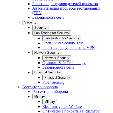
Решения для руководителей проектов
Автоматизация процесса тестирования
(TPA)
Безопасность сети
Security
Security
Lab Testing for Security
Lab Testing for Security
Open RAN Security Test
Решения для управления VPN
Network Security
Network Security
Quantum-Safe Technology
Безопасность сети
Physical Security
Physical Security
Fiber Sensing
Госсектор и оборона
Госсектор и оборона
Military
Military
Electromagnetic Warfare
Оптические покрытия и фильтры