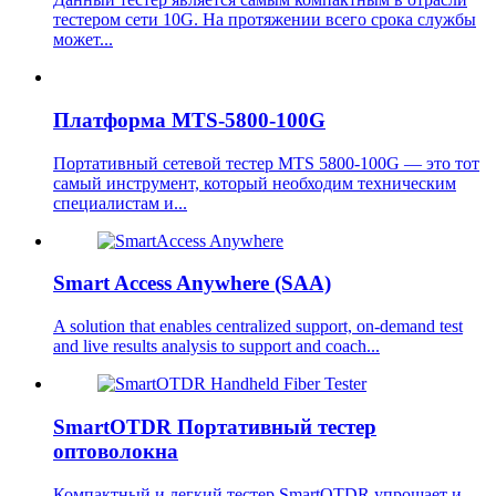
тестером сети 10G. На протяжении всего срока службы
может...
Платформа MTS-5800-100G
Портативный сетевой тестер MTS 5800-100G — это тот
самый инструмент, который необходим техническим
специалистам и...
Smart Access Anywhere (SAA)
A solution that enables centralized support, on-demand test
and live results analysis to support and coach...
SmartOTDR Портативный тестер
оптоволокна
Компактный и легкий тестер SmartOTDR упрощает и