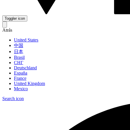
Toggler icon
Atrás
United States
中国
日本
Brasil
СНГ
Deutschland
España
France
United Kingdom
Mexico
Search icon