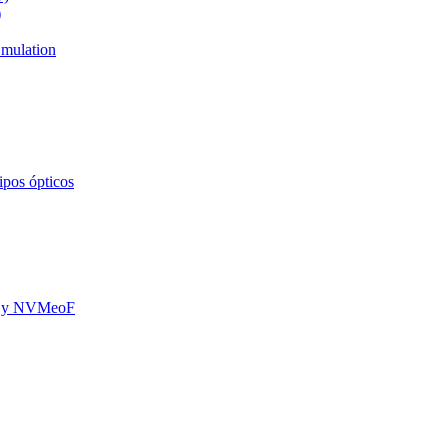
)
mulation
ipos ópticos
oE y NVMeoF