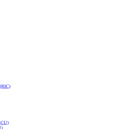
 (RIC)
O-CU)
U)