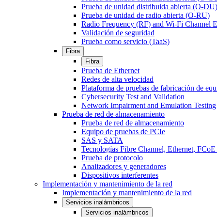
Prueba de unidad distribuida abierta (O-DU
Prueba de unidad de radio abierta (O-RU)
Radio Frequency (RF) and Wi-Fi Channel E
Validación de seguridad
Prueba como servicio (TaaS)
Fibra
Fibra
Prueba de Ethernet
Redes de alta velocidad
Plataforma de pruebas de fabricación de equ
Cybersecurity Test and Validation
Network Impairment and Emulation Testing
Prueba de red de almacenamiento
Prueba de red de almacenamiento
Equipo de pruebas de PCIe
SAS y SATA
Tecnologías Fibre Channel, Ethernet, FC
Prueba de protocolo
Analizadores y generadores
Dispositivos interferentes
Implementación y mantenimiento de la red
Implementación y mantenimiento de la red
Servicios inalámbricos
Servicios inalámbricos