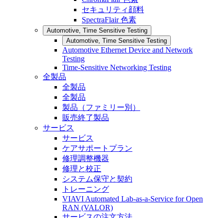
セキュリティ顔料
SpectraFlair 色素
Automotive, Time Sensitive Testing
Automotive, Time Sensitive Testing
Automotive Ethernet Device and Network
Testing
Time-Sensitive Networking Testing
全製品
全製品
全製品
製品（ファミリー別）
販売終了製品
サービス
サービス
ケアサポートプラン
修理調整機器
修理と校正
システム保守と契約
トレーニング
VIAVI Automated Lab-as-a-Service for Open
RAN (VALOR)
サービスの注文方法