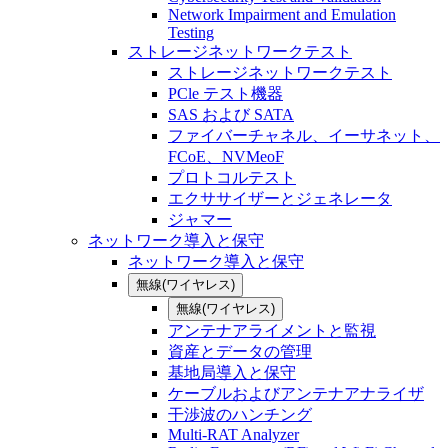
Network Impairment and Emulation
Testing
ストレージネットワークテスト
ストレージネットワークテスト
PCle テスト機器
SAS および SATA
ファイバーチャネル、イーサネット、
FCoE、NVMeoF
プロトコルテスト
エクササイザーとジェネレータ
ジャマー
ネットワーク導入と保守
ネットワーク導入と保守
無線(ワイヤレス)
無線(ワイヤレス)
アンテナアライメントと監視
資産とデータの管理
基地局導入と保守
ケーブルおよびアンテナアナライザ
干渉波のハンチング
Multi-RAT Analyzer