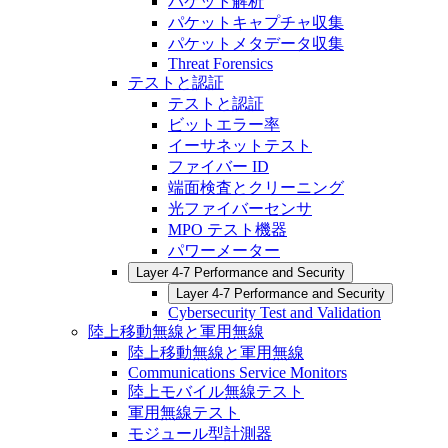
パケット解析
パケットキャプチャ収集
パケットメタデータ収集
Threat Forensics
テストと認証
テストと認証
ビットエラー率
イーサネットテスト
ファイバー ID
端面検査とクリーニング
光ファイバーセンサ
MPO テスト機器
パワーメーター
Layer 4-7 Performance and Security
Layer 4-7 Performance and Security
Cybersecurity Test and Validation
陸上移動無線と軍用無線
陸上移動無線と軍用無線
Communications Service Monitors
陸上モバイル無線テスト
軍用無線テスト
モジュール型計測器