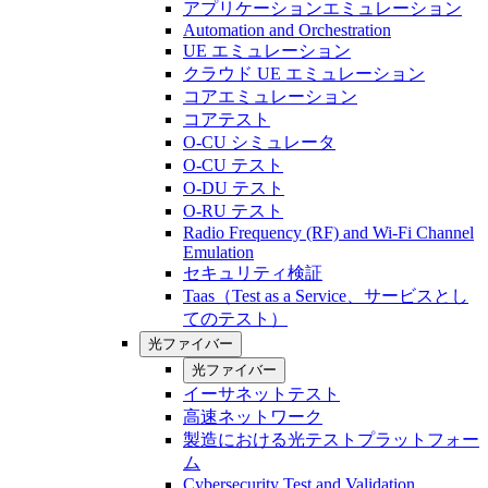
アプリケーションエミュレーション
Automation and Orchestration
UE エミュレーション
クラウド UE エミュレーション
コアエミュレーション
コアテスト
O-CU シミュレータ
O-CU テスト
O-DU テスト
O-RU テスト
Radio Frequency (RF) and Wi-Fi Channel
Emulation
セキュリティ検証
Taas（Test as a Service、サービスとし
てのテスト）
光ファイバー
光ファイバー
イーサネットテスト
高速ネットワーク
製造における光テストプラットフォー
ム
Cybersecurity Test and Validation