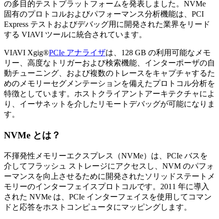
の多目的テストプラットフォームを発表しました。NVMe
固有のプロトコルおよびパフォーマンス分析機能は、PCI
Express テストおよびデバッグ用に開発された業界をリード
する VIAVI ツールに統合されています。
VIAVI Xgig®
PCIe アナライザ
は、128 GB の利用可能なメモ
リー、高度なトリガーおよび検索機能、インターポーザの自
動チューニング、および複数のトレースをキャプチャするた
めのメモリーセグメンテーションを備えたプロトコル分析を
特徴としています。ホストクライアントアーキテクチャによ
り、イーサネットを介したリモートデバッグが可能になりま
す。
NVMe とは？
不揮発性メモリーエクスプレス（NVMe）は、PCIe バスを
介してフラッシュ ストレージにアクセスし、NVM のパフォ
ーマンスを向上させるために開発されたソリッドステートメ
モリーのインターフェイスプロトコルです。2011 年に導入
された NVMe は、PCIe インターフェイスを使用してコマン
ドと応答をホストコンピュータにマッピングします。