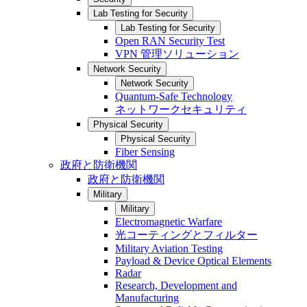
Lab Testing for Security
Lab Testing for Security
Open RAN Security Test
VPN 管理ソリューション
Network Security
Network Security
Quantum-Safe Technology
ネットワークセキュリティ
Physical Security
Physical Security
Fiber Sensing
政府と防衛機関
政府と防衛機関
Military
Military
Electromagnetic Warfare
光コーティングとフィルター
Military Aviation Testing
Payload & Device Optical Elements
Radar
Research, Development and
Manufacturing