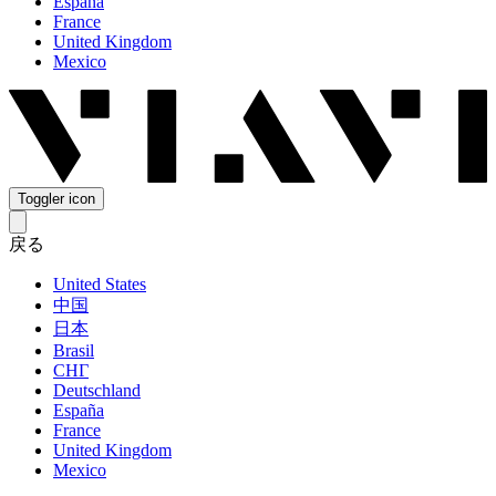
España
France
United Kingdom
Mexico
Toggler icon
戻る
United States
中国
日本
Brasil
СНГ
Deutschland
España
France
United Kingdom
Mexico