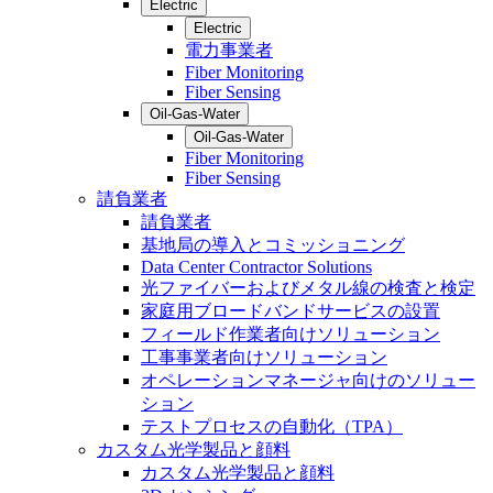
Electric
Electric
電力事業者
Fiber Monitoring
Fiber Sensing
Oil-Gas-Water
Oil-Gas-Water
Fiber Monitoring
Fiber Sensing
請負業者
請負業者
基地局の導入とコミッショニング
Data Center Contractor Solutions
光ファイバーおよびメタル線の検査と検定
家庭用ブロードバンドサービスの設置
フィールド作業者向けソリューション
工事事業者向けソリューション
オペレーションマネージャ向けのソリュー
ション
テストプロセスの自動化（TPA）
カスタム光学製品と顔料
カスタム光学製品と顔料