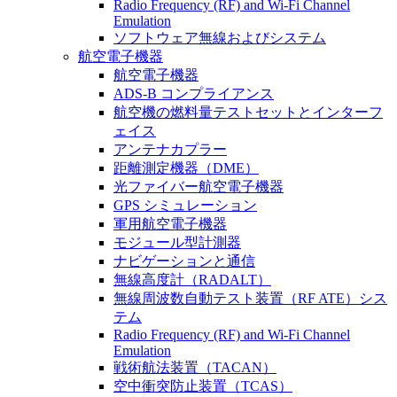
Radio Frequency (RF) and Wi-Fi Channel
Emulation
ソフトウェア無線およびシステム
航空電子機器
航空電子機器
ADS-B コンプライアンス
航空機の燃料量テストセットとインターフ
ェイス
アンテナカプラー
距離測定機器（DME）
光ファイバー航空電子機器
GPS シミュレーション
軍用航空電子機器
モジュール型計測器
ナビゲーションと通信
無線高度計（RADALT）
無線周波数自動テスト装置（RF ATE）シス
テム
Radio Frequency (RF) and Wi-Fi Channel
Emulation
戦術航法装置（TACAN）
空中衝突防止装置（TCAS）