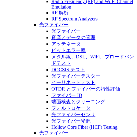
Radio Frequency (RF) and Wi-Fi Channel
Emulation
RF 解析
RF Spectrum Analyzers
光ファイバー
光ファイバー
資産とデータの管理
アッテネータ
ビットエラー率
メタル線、DSL、WiFi、ブロードバン
ドテスト
DOCSIS テスト
光ファイバーテスター
イーサネットテスト
OTDR とファイバーの特性評価
ファイバー ID
端面検査とクリーニング
フォルトロケータ
光ファイバーセンサ
光ファイバー光源
Hollow Core Fiber (HCF) Testing
光ファイバー