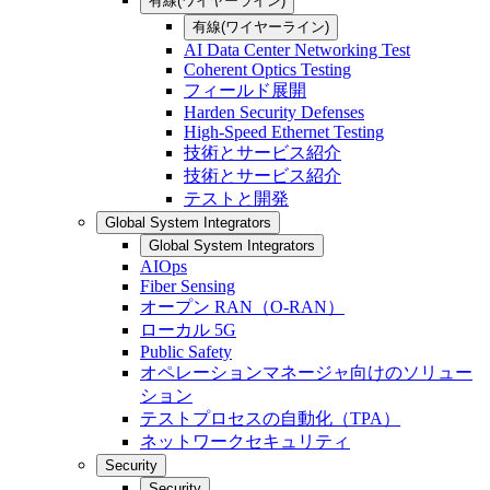
有線(ワイヤーライン)
有線(ワイヤーライン)
AI Data Center Networking Test
Coherent Optics Testing
フィールド展開
Harden Security Defenses
High-Speed Ethernet Testing
技術とサービス紹介
技術とサービス紹介
テストと開発
Global System Integrators
Global System Integrators
AIOps
Fiber Sensing
オープン RAN（O-RAN）
ローカル 5G
Public Safety
オペレーションマネージャ向けのソリュー
ション
テストプロセスの自動化（TPA）
ネットワークセキュリティ
Security
Security