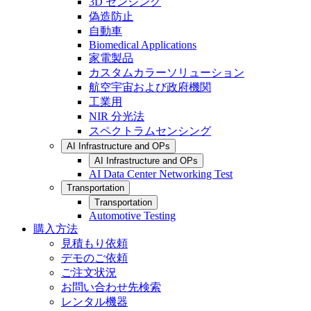
3D センシング
偽造防止
自動車
Biomedical Applications
家電製品
カスタムカラーソリューション
航空宇宙および政府機関
工業用
NIR 分光法
スペクトラムセンシング
AI Infrastructure and OPs
AI Infrastructure and OPs
AI Data Center Networking Test
Transportation
Transportation
Automotive Testing
購入方法
見積もり依頼
デモのご依頼
ご注文状況
お問い合わせ先検索
レンタル機器