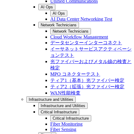
Unified Communications
AI Ops
AI Ops
AI Data Center Networking Test
Network Technicians
Network Technicians
Cloud Workflow Management
データセンターインターコネクト
イーサネットサービスアクティベーシ
ョンテスト
光ファイバーおよびメタル線の検査と
検定
MPO コネクターテスト
ティア1（基本）光ファイバー検定
ティア2（拡張）光ファイバー検定
WAN性能検査
Infrastructure and Utilities
Infrastructure and Utilities
Critical Infrastructure
Critical Infrastructure
Fiber Monitoring
Fiber Sensing