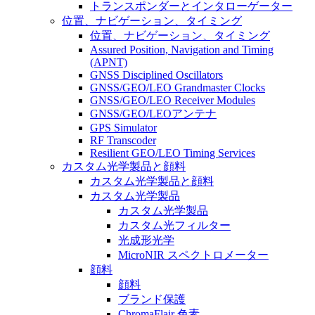
トランスポンダーとインタローゲーター
位置、ナビゲーション、タイミング
位置、ナビゲーション、タイミング
Assured Position, Navigation and Timing
(APNT)
GNSS Disciplined Oscillators
GNSS/GEO/LEO Grandmaster Clocks
GNSS/GEO/LEO Receiver Modules
GNSS/GEO/LEOアンテナ
GPS Simulator
RF Transcoder
Resilient GEO/LEO Timing Services
カスタム光学製品と顔料
カスタム光学製品と顔料
カスタム光学製品
カスタム光学製品
カスタム光フィルター
光成形光学
MicroNIR スペクトロメーター
顔料
顔料
ブランド保護
ChromaFlair 色素