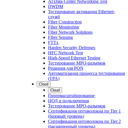
AI Data Center Networking Test
DWDM
Тестирование активации Ethernet-
служб
Fiber Construction
Fiber Monitoring
Fiber Network Solutions
Fiber Sensing
FTTx
Harden Security Defenses
HFC Network Test
High-Speed Ethernet Testing
Тестирование МРО-разъемов
Решения для PON
Автоматизация процесса тестирования
(TPA)
Cloud
Cloud
Гипермасштабирование
ЦОД и подключения
Тестирование МРО-разъемов
Сертификация оптоволокна по Tier 1
(базовый уровень)
Сертификация оптоволокна по Tier 2
(расширенный уровень)