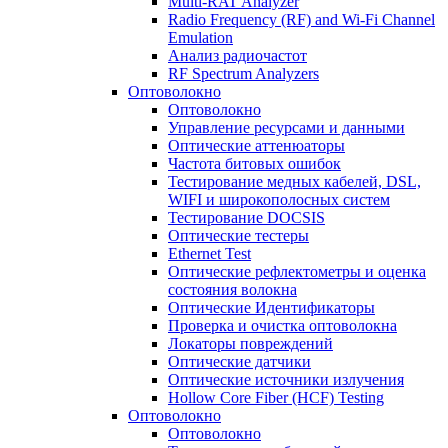
Multi-RAT Analyzer
Radio Frequency (RF) and Wi-Fi Channel
Emulation
Анализ радиочастот
RF Spectrum Analyzers
Оптоволокно
Оптоволокно
Управление ресурсами и данными
Оптические aттенюаторы
Частота битовых ошибок
Тестирование медных кабелей, DSL,
WIFI и широкополосных систем
Тестирование DOCSIS
Оптические тестеры
Ethernet Test
Оптические рефлектометры и оценка
состояния волокна
Оптические Идентификаторы
Проверка и очистка оптоволокна
Локаторы повреждений
Оптические датчики
Оптические источники излучения
Hollow Core Fiber (HCF) Testing
Оптоволокно
Оптоволокно