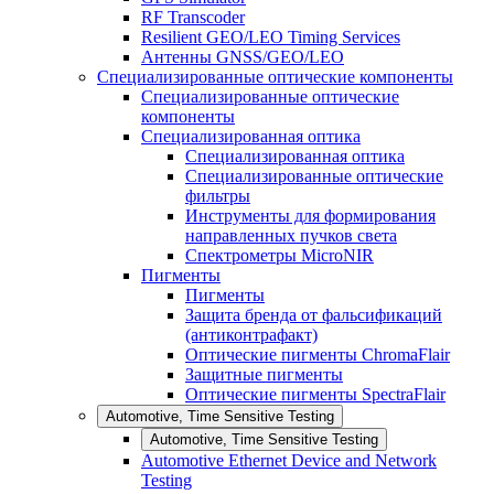
RF Transcoder
Resilient GEO/LEO Timing Services
Антенны GNSS/GEO/LEO
Специализированные оптические компоненты
Специализированные оптические
компоненты
Специализированная оптика
Специализированная оптика
Специализированные оптические
фильтры
Инструменты для формирования
направленных пучков света
Спектрометры MicroNIR
Пигменты
Пигменты
Защита бренда от фальсификаций
(антиконтрафакт)
Оптические пигменты ChromaFlair
Защитные пигменты
Оптические пигменты SpectraFlair
Automotive, Time Sensitive Testing
Automotive, Time Sensitive Testing
Automotive Ethernet Device and Network
Testing