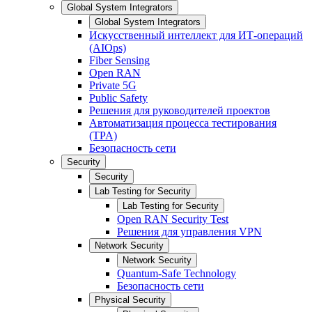
Global System Integrators
Global System Integrators
Искусственный интеллект для ИТ-операций
(AIOps)
Fiber Sensing
Open RAN
Private 5G
Public Safety
Решения для руководителей проектов
Автоматизация процесса тестирования
(TPA)
Безопасность сети
Security
Security
Lab Testing for Security
Lab Testing for Security
Open RAN Security Test
Решения для управления VPN
Network Security
Network Security
Quantum-Safe Technology
Безопасность сети
Physical Security