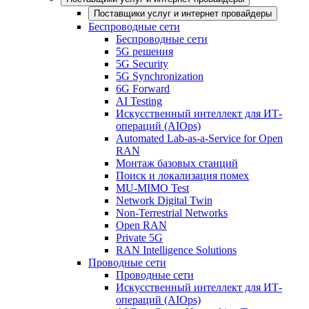
Поставщики услуг и интернет провайдеры
Беспроводные сети
Беспроводные сети
5G решения
5G Security
5G Synchronization
6G Forward
AI Testing
Искусственный интеллект для ИТ-
операций (AIOps)
Automated Lab-as-a-Service for Open
RAN
Монтаж базовых станций
Поиск и локализация помех
MU-MIMO Test
Network Digital Twin
Non-Terrestrial Networks
Open RAN
Private 5G
RAN Intelligence Solutions
Проводные сети
Проводные сети
Искусственный интеллект для ИТ-
операций (AIOps)