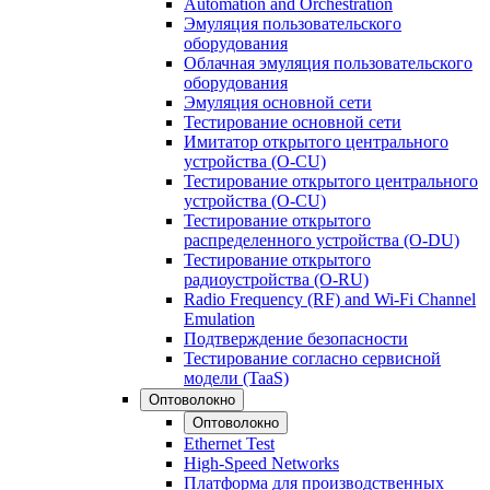
Automation and Orchestration
Эмуляция пользовательского
оборудования
Облачная эмуляция пользовательского
оборудования
Эмуляция основной сети
Тестирование основной сети
Имитатор открытого центрального
устройства (O-CU)
Тестирование открытого центрального
устройства (O-CU)
Тестирование открытого
распределенного устройства (O-DU)
Тестирование открытого
радиоустройства (O-RU)
Radio Frequency (RF) and Wi-Fi Channel
Emulation
Подтверждение безопасности
Тестирование согласно сервисной
модели (TaaS)
Оптоволокно
Оптоволокно
Ethernet Test
High-Speed Networks
Платформа для производственных