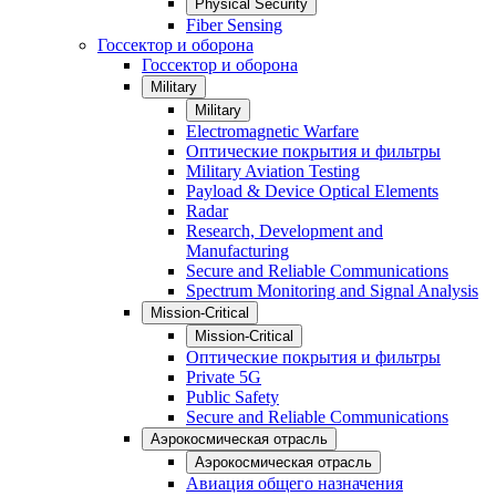
Physical Security
Fiber Sensing
Госсектор и оборона
Госсектор и оборона
Military
Military
Electromagnetic Warfare
Оптические покрытия и фильтры
Military Aviation Testing
Payload & Device Optical Elements
Radar
Research, Development and
Manufacturing
Secure and Reliable Communications
Spectrum Monitoring and Signal Analysis
Mission-Critical
Mission-Critical
Оптические покрытия и фильтры
Private 5G
Public Safety
Secure and Reliable Communications
Аэрокосмическая отрасль
Аэрокосмическая отрасль
Авиация общего назначения