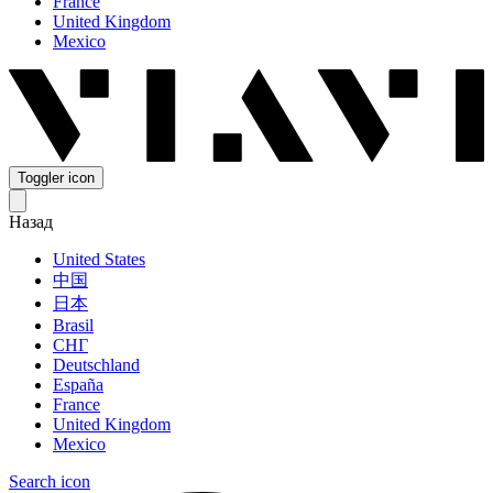
France
United Kingdom
Mexico
Toggler icon
Назад
United States
中国
日本
Brasil
СНГ
Deutschland
España
France
United Kingdom
Mexico
Search icon