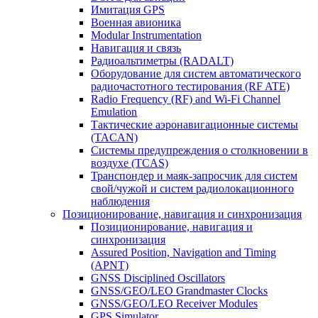
Имитация GPS
Военная авионика
Modular Instrumentation
Навигация и связь
Радиоальтиметры (RADALT)
Оборудование для систем автоматического
радиочастотного тестирования (RF ATE)
Radio Frequency (RF) and Wi-Fi Channel
Emulation
Тактические аэронавигационные системы
(TACAN)
Системы предупреждения о столкновении в
воздухе (TCAS)
Транспондер и маяк-запросчик для систем
свой/чужой и систем радиолокационного
наблюдения
Позиционирование, навигация и синхронизация
Позиционирование, навигация и
синхронизация
Assured Position, Navigation and Timing
(APNT)
GNSS Disciplined Oscillators
GNSS/GEO/LEO Grandmaster Clocks
GNSS/GEO/LEO Receiver Modules
GPS Simulator