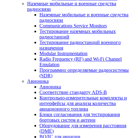
Наземные мобильные и военные средства
радиосвязи
Наземные мобильные и военные средства
радиосвязи
Communications Service Monitors
Тестирование наземных мобильных
радиостанций
Тестирование радиостанций военного
назначения
Modular Instrumentation
Radio Frequency (RF) and Wi-Fi Channel
Emulation
Программно определяемые радиосистемы
(SDR)
Авионика
Авионика
Соответствие стандарту ADS-B
Контрольно-измерительные комплекты и
интерфейсы для анализа количества
авиационного топлива
Блоки согласования для тестирования
бортовых систем и антенн
Оборудование для измерения расстояния
(DME)
ВОЛС для авиации