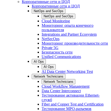
Корпоративные сети и ЦОД
Корпоративные сети и ЦОД
NetOps and SecOps
NetOps and SecOps
Cloud Monitoring
Мониторинг опыта конечного
пользователя
Integrations and Partner Ecosystem
NetSecOps
Мониторинг производительности сети
Private 5G
Безопасность сети
Unified Communications
AI Ops
AI Ops
AI Data Center Networking Test
Network Technicians
Network Technicians
Cloud Workflow Management
Data Center Interconnect
Тестирование активации Ethernet-
служб
Fiber and Copper Test and Certification
Тестирование МРО-разъемов