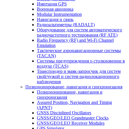
Имитация GPS
Военная авионика
Modular Instrumentation
Навигация и связь
Радиоальтиметры (RADALT)
Оборудование для систем автоматического
радиочастотного тестирования (RF ATE)
Radio Frequency (RF) and Wi-Fi Channel
Emulation
Тактические аэронавигационные системы
(TACAN)
Системы предупреждения о столкновении в
воздухе (TCAS)
Транспондер и маяк-запросчик для систем
свой/чужой и систем радиолокационного
наблюдения
Позиционирование, навигация и синхронизация
Позиционирование, навигация и
синхронизация
Assured Position, Navigation and Timing
(APNT)
GNSS Disciplined Oscillators
GNSS/GEO/LEO Grandmaster Clocks
GNSS/GEO/LEO Receiver Modules
GPS Simulator