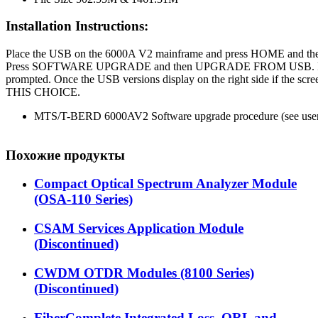
Installation Instructions:
Place the USB on the 6000A V2 mainframe and press HOME and
Press SOFTWARE UPGRADE and then UPGRADE FROM USB. Pr
prompted. Once the USB versions display on the right side if the s
THIS CHOICE.
MTS/T-BERD 6000AV2 Software upgrade procedure (see user
Похожие продукты
Compact Optical Spectrum Analyzer Module
(OSA-110 Series)
CSAM Services Application Module
(Discontinued)
CWDM OTDR Modules (8100 Series)
(Discontinued)
FiberComplete Integrated Loss, ORL and