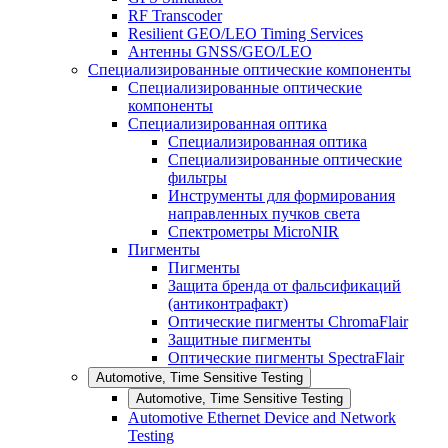
RF Transcoder
Resilient GEO/LEO Timing Services
Антенны GNSS/GEO/LEO
Специализированные оптические компоненты
Специализированные оптические
компоненты
Специализированная оптика
Специализированная оптика
Специализированные оптические
фильтры
Инструменты для формирования
направленных пучков света
Спектрометры MicroNIR
Пигменты
Пигменты
Защита бренда от фальсификаций
(антиконтрафакт)
Оптические пигменты ChromaFlair
Защитные пигменты
Оптические пигменты SpectraFlair
Automotive, Time Sensitive Testing
Automotive, Time Sensitive Testing
Automotive Ethernet Device and Network
Testing