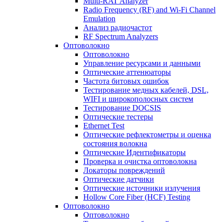
Multi-RAT Analyzer
Radio Frequency (RF) and Wi-Fi Channel
Emulation
Анализ радиочастот
RF Spectrum Analyzers
Оптоволокно
Оптоволокно
Управление ресурсами и данными
Оптические aттенюаторы
Частота битовых ошибок
Тестирование медных кабелей, DSL,
WIFI и широкополосных систем
Тестирование DOCSIS
Оптические тестеры
Ethernet Test
Оптические рефлектометры и оценка
состояния волокна
Оптические Идентификаторы
Проверка и очистка оптоволокна
Локаторы повреждений
Оптические датчики
Оптические источники излучения
Hollow Core Fiber (HCF) Testing
Оптоволокно
Оптоволокно