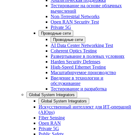
Аналитическая поддержка
Тестирование на основе облачных
вычислений
Non-Terrestrial Networks
Open RAN Security Test
Private 5G
Проводные сети
Проводные сети
AI Data Center Networking Test
Coherent Optics Testing
Развертывание в полевых условиях
Harden Security Defenses
High-Speed Ethernet Testing
Масштабируемое производство
Введение в технологии и
обслуживание
Тестирование и разработка
Global System Integrators
Global System Integrators
Искусственный интеллект для ИТ-операций
(AIOps)
Fiber Sensing
Open RAN
Private 5G
Public Safety