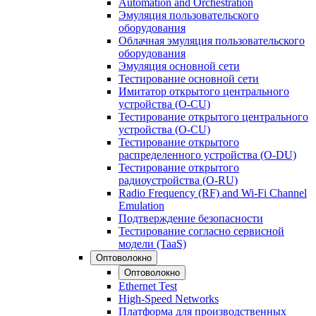
Automation and Orchestration
Эмуляция пользовательского
оборудования
Облачная эмуляция пользовательского
оборудования
Эмуляция основной сети
Тестирование основной сети
Имитатор открытого центрального
устройства (O-CU)
Тестирование открытого центрального
устройства (O-CU)
Тестирование открытого
распределенного устройства (O-DU)
Тестирование открытого
радиоустройства (O-RU)
Radio Frequency (RF) and Wi-Fi Channel
Emulation
Подтверждение безопасности
Тестирование согласно сервисной
модели (TaaS)
Оптоволокно
Оптоволокно
Ethernet Test
High-Speed Networks
Платформа для производственных