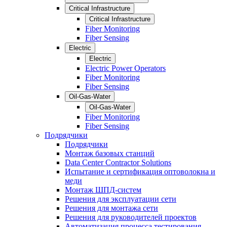
Critical Infrastructure
Critical Infrastructure
Fiber Monitoring
Fiber Sensing
Electric
Electric
Electric Power Operators
Fiber Monitoring
Fiber Sensing
Oil-Gas-Water
Oil-Gas-Water
Fiber Monitoring
Fiber Sensing
Подрядчики
Подрядчики
Монтаж базовых станций
Data Center Contractor Solutions
Испытание и сертификация оптоволокна и
меди
Монтаж ШПД-систем
Решения для эксплуатации сети
Решения для монтажа сети
Решения для руководителей проектов
Автоматизация процесса тестирования