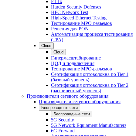
FTTx
Harden Security Defenses
HFC Network Test
High-Speed Ethernet Testing
Тестирование МРО-разъемов
Решения для PON
Автоматизация процесса тестирования
(TPA)
Cloud
Cloud
Гипермасштабирование
ЦОД и подключения
Тестирование МРО-разъемов
Сертификация оптоволокна по Tier 1
(базовый уровень)
Сертификация оптоволокна по Tier 2
(расширенный уровень)
Производители сетевого оборудования
Производители сетевого оборудования
Беспроводные сети
Беспроводные сети
5G Security
5G Network Equipment Manufacturers
6G Forward