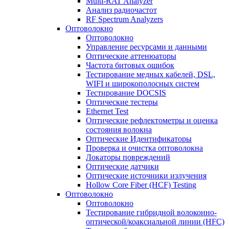
Multi-RAT Analyzer
Анализ радиочастот
RF Spectrum Analyzers
Оптоволокно
Оптоволокно
Управление ресурсами и данными
Оптические aттенюаторы
Частота битовых ошибок
Тестирование медных кабелей, DSL,
WIFI и широкополосных систем
Тестирование DOCSIS
Оптические тестеры
Ethernet Test
Оптические рефлектометры и оценка
состояния волокна
Оптические Идентификаторы
Проверка и очистка оптоволокна
Локаторы повреждений
Оптические датчики
Оптические источники излучения
Hollow Core Fiber (HCF) Testing
Оптоволокно
Оптоволокно
Тестирование гибридной волоконно-
оптической/коаксиальной линии (HFC)