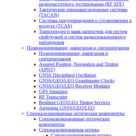
радиочастотного тестирования (RF ATE)
Тактические аэронавигационные системы
(TACAN)
Системы предупреждения о столкновении в
воздухе (TCAS)
Транспондер и маяк-запросчик для систем
свой/чужой и систем радиолокационного
наблюдения
Позиционирование, навигация и синхронизация
Позиционирование, навигация и
синхронизация
Assured Position, Navigation and Timing
(APNT)
GNSS Disciplined Oscillators
GNSS/GEO/LEO Grandmaster Clocks
GNSS/GEO/LEO Receiver Modules
GPS Simulator
RF Transcoder
Resilient GEO/LEO Timing Services
Антенны GNSS/GEO/LEO
Специализированные оптические компоненты
Специализированные оптические
компоненты
Специализированная оптика
Специализированная оптика