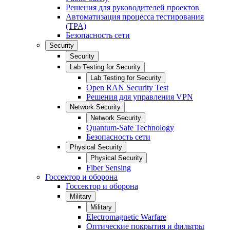
Решения для руководителей проектов
Автоматизация процесса тестирования
(TPA)
Безопасность сети
Security
Security
Lab Testing for Security
Lab Testing for Security
Open RAN Security Test
Решения для управления VPN
Network Security
Network Security
Quantum-Safe Technology
Безопасность сети
Physical Security
Physical Security
Fiber Sensing
Госсектор и оборона
Госсектор и оборона
Military
Military
Electromagnetic Warfare
Оптические покрытия и фильтры