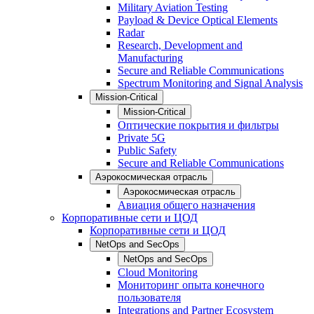
Military Aviation Testing
Payload & Device Optical Elements
Radar
Research, Development and
Manufacturing
Secure and Reliable Communications
Spectrum Monitoring and Signal Analysis
Mission-Critical
Mission-Critical
Оптические покрытия и фильтры
Private 5G
Public Safety
Secure and Reliable Communications
Аэрокосмическая отрасль
Аэрокосмическая отрасль
Авиация общего назначения
Корпоративные сети и ЦОД
Корпоративные сети и ЦОД
NetOps and SecOps
NetOps and SecOps
Cloud Monitoring
Мониторинг опыта конечного
пользователя
Integrations and Partner Ecosystem