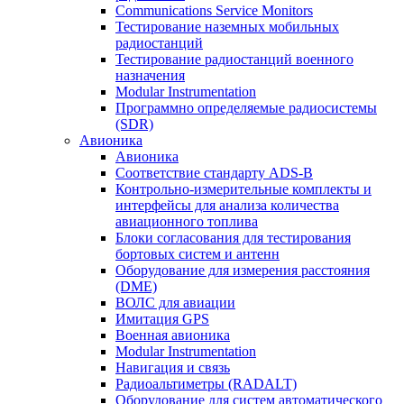
Communications Service Monitors
Тестирование наземных мобильных
радиостанций
Тестирование радиостанций военного
назначения
Modular Instrumentation
Программно определяемые радиосистемы
(SDR)
Авионика
Авионика
Соответствие стандарту ADS-B
Контрольно-измерительные комплекты и
интерфейсы для анализа количества
авиационного топлива
Блоки согласования для тестирования
бортовых систем и антенн
Оборудование для измерения расстояния
(DME)
ВОЛС для авиации
Имитация GPS
Военная авионика
Modular Instrumentation
Навигация и связь
Радиоальтиметры (RADALT)
Оборудование для систем автоматического