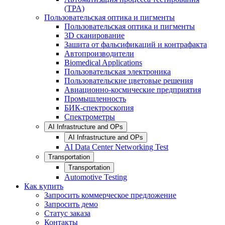
(TPA)
Пользовательская оптика и пигменты
Пользовательская оптика и пигменты
3D сканирование
Зашита от фальсификаций и контрафакта
Автопроизводители
Biomedical Applications
Пользовательская электроника
Пользовательские цветовые решения
Авиационно-космические предприятия
Промышленность
БИК-спектроскопия
Спектрометры
AI Infrastructure and OPs
AI Infrastructure and OPs
AI Data Center Networking Test
Transportation
Transportation
Automotive Testing
Как купить
Запросить коммерческое предложение
Запросить демо
Статус заказа
Контакты