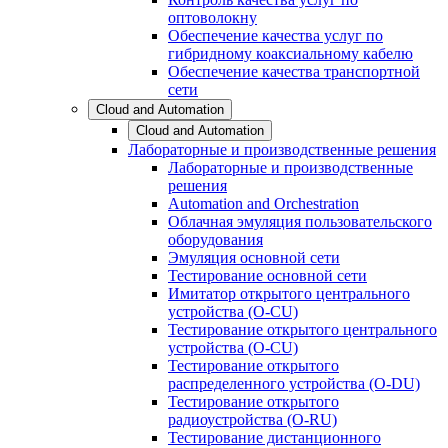
оптоволокну
Обеспечение качества услуг по
гибридному коаксиальному кабелю
Обеспечение качества транспортной
сети
Cloud and Automation
Cloud and Automation
Лабораторные и производственные решения
Лабораторные и производственные
решения
Automation and Orchestration
Облачная эмуляция пользовательского
оборудования
Эмуляция основной сети
Тестирование основной сети
Имитатор открытого центрального
устройства (O-CU)
Тестирование открытого центрального
устройства (O-CU)
Тестирование открытого
распределенного устройства (O-DU)
Тестирование открытого
радиоустройства (O-RU)
Тестирование дистанционного