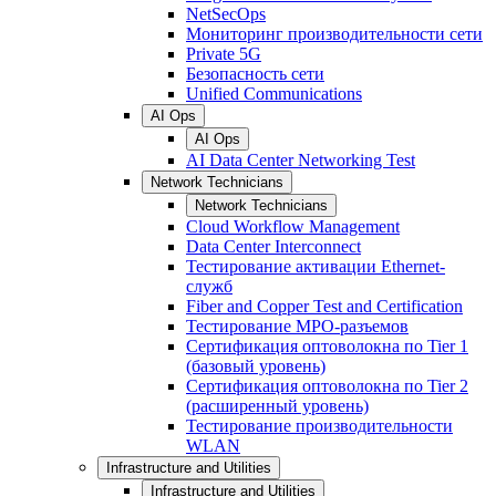
NetSecOps
Мониторинг производительности сети
Private 5G
Безопасность сети
Unified Communications
AI Ops
AI Ops
AI Data Center Networking Test
Network Technicians
Network Technicians
Cloud Workflow Management
Data Center Interconnect
Тестирование активации Ethernet-
служб
Fiber and Copper Test and Certification
Тестирование МРО-разъемов
Сертификация оптоволокна по Tier 1
(базовый уровень)
Сертификация оптоволокна по Tier 2
(расширенный уровень)
Тестирование производительности
WLAN
Infrastructure and Utilities
Infrastructure and Utilities