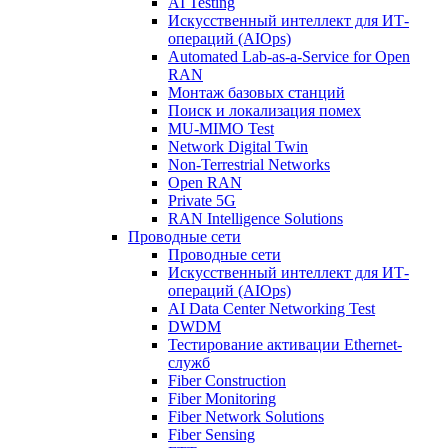
AI Testing
Искусственный интеллект для ИТ-
операций (AIOps)
Automated Lab-as-a-Service for Open
RAN
Монтаж базовых станций
Поиск и локализация помех
MU-MIMO Test
Network Digital Twin
Non-Terrestrial Networks
Open RAN
Private 5G
RAN Intelligence Solutions
Проводные сети
Проводные сети
Искусственный интеллект для ИТ-
операций (AIOps)
AI Data Center Networking Test
DWDM
Тестирование активации Ethernet-
служб
Fiber Construction
Fiber Monitoring
Fiber Network Solutions
Fiber Sensing