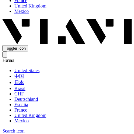
France
United Kingdom
Mexico
Toggler icon
Назад
United States
中国
日本
Brasil
СНГ
Deutschland
España
France
United Kingdom
Mexico
Search icon