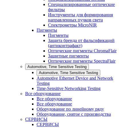
Специализированные оптические
фильтры
Инструменты для формирования
направленных пучков света
Спектрометры MicroNIR
Пигменты
Пигменты
Защита бренда от фальсификаций
(антиконтрафакт)
Оптические пигменты ChromaFlair
Защитные пигменты
Оптические пигменты SpectraFlair
Automotive, Time Sensitive Testing
Automotive, Time Sensitive Testing
Automotive Ethernet Device and Network
Testing
Time-Sensitive Networking Testing
Все оборудование
Все оборудование
Все оборудование
Оборудование по линейному ряду
Оборудование, снятое с производства
СЕРВИСЫ
СЕРВИСЫ