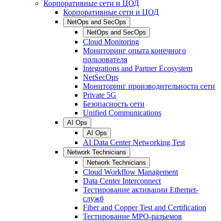
Корпоративные сети и ЦОД
Корпоративные сети и ЦОД
NetOps and SecOps
NetOps and SecOps
Cloud Monitoring
Мониторинг опыта конечного
пользователя
Integrations and Partner Ecosystem
NetSecOps
Мониторинг производительности сети
Private 5G
Безопасность сети
Unified Communications
AI Ops
AI Ops
AI Data Center Networking Test
Network Technicians
Network Technicians
Cloud Workflow Management
Data Center Interconnect
Тестирование активации Ethernet-
служб
Fiber and Copper Test and Certification
Тестирование МРО-разъемов