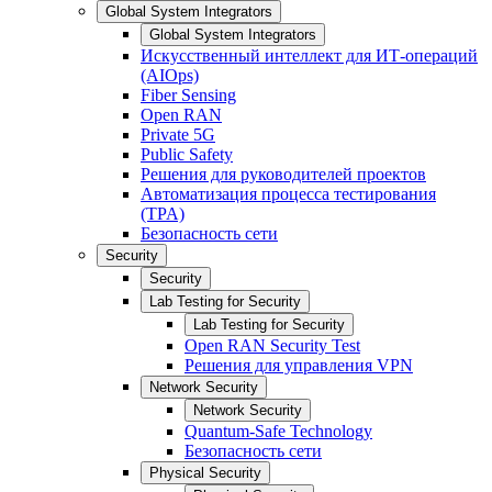
Global System Integrators
Global System Integrators
Искусственный интеллект для ИТ-операций
(AIOps)
Fiber Sensing
Open RAN
Private 5G
Public Safety
Решения для руководителей проектов
Автоматизация процесса тестирования
(TPA)
Безопасность сети
Security
Security
Lab Testing for Security
Lab Testing for Security
Open RAN Security Test
Решения для управления VPN
Network Security
Network Security
Quantum-Safe Technology
Безопасность сети
Physical Security