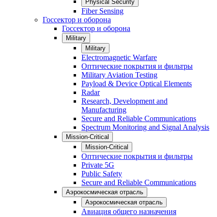
Physical Security
Fiber Sensing
Госсектор и оборона
Госсектор и оборона
Military
Military
Electromagnetic Warfare
Оптические покрытия и фильтры
Military Aviation Testing
Payload & Device Optical Elements
Radar
Research, Development and
Manufacturing
Secure and Reliable Communications
Spectrum Monitoring and Signal Analysis
Mission-Critical
Mission-Critical
Оптические покрытия и фильтры
Private 5G
Public Safety
Secure and Reliable Communications
Аэрокосмическая отрасль
Аэрокосмическая отрасль
Авиация общего назначения