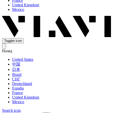
France
United Kingdom
Mexico
Toggler icon
Назад
United States
中国
日本
Brasil
СНГ
Deutschland
España
France
United Kingdom
Mexico
Search icon