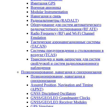
Имитация GPS
Военная авионика
Modular Instrumentation
Навигация и связь
Радиоальтиметры (RADALT)
Оборудование для систем автоматического
радиочастотного тестирования (RF ATE)
Radio Frequency (RF) and Wi-Fi Channel
Emulation
Тактические аэронавигационные системы
(TACAN)
Системы предупреждения о столкновении в
воздухе (TCAS)
Транспондер и маяк-запросчик для систем
свой/чужой и систем радиолокационного
наблюдения
Позиционирование, навигация и синхронизация
Позиционирование, навигация и
синхронизация
Assured Position, Navigation and Timing
(APNT)
GNSS Disciplined Oscillators
GNSS/GEO/LEO Grandmaster Clocks
GNSS/GEO/LEO Receiver Modules
GPS Simulator