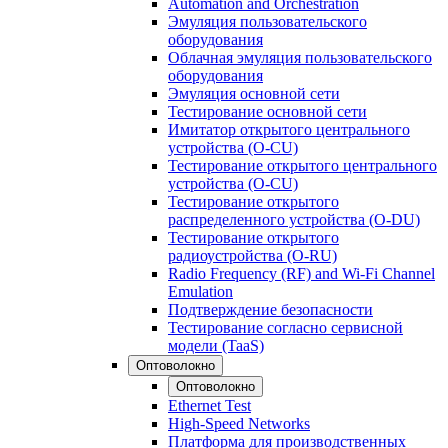
Automation and Orchestration
Эмуляция пользовательского
оборудования
Облачная эмуляция пользовательского
оборудования
Эмуляция основной сети
Тестирование основной сети
Имитатор открытого центрального
устройства (O-CU)
Тестирование открытого центрального
устройства (O-CU)
Тестирование открытого
распределенного устройства (O-DU)
Тестирование открытого
радиоустройства (O-RU)
Radio Frequency (RF) and Wi-Fi Channel
Emulation
Подтверждение безопасности
Тестирование согласно сервисной
модели (TaaS)
Оптоволокно
Оптоволокно
Ethernet Test
High-Speed Networks
Платформа для производственных