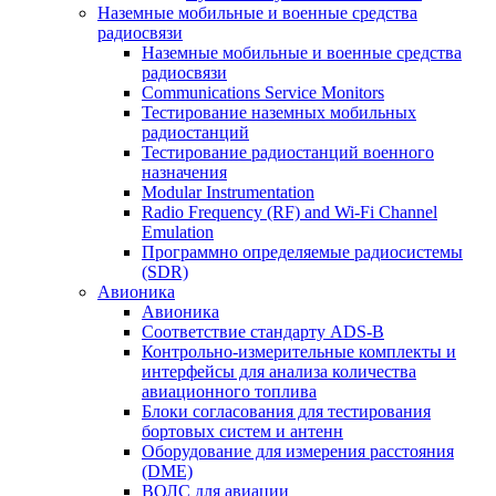
Наземные мобильные и военные средства
радиосвязи
Наземные мобильные и военные средства
радиосвязи
Communications Service Monitors
Тестирование наземных мобильных
радиостанций
Тестирование радиостанций военного
назначения
Modular Instrumentation
Radio Frequency (RF) and Wi-Fi Channel
Emulation
Программно определяемые радиосистемы
(SDR)
Авионика
Авионика
Соответствие стандарту ADS-B
Контрольно-измерительные комплекты и
интерфейсы для анализа количества
авиационного топлива
Блоки согласования для тестирования
бортовых систем и антенн
Оборудование для измерения расстояния
(DME)
ВОЛС для авиации