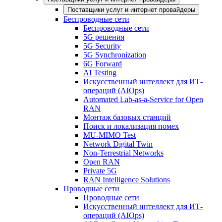
Поставщики услуг и интернет провайдеры
Беспроводные сети
Беспроводные сети
5G решения
5G Security
5G Synchronization
6G Forward
AI Testing
Искусственный интеллект для ИТ-
операций (AIOps)
Automated Lab-as-a-Service for Open
RAN
Монтаж базовых станций
Поиск и локализация помех
MU-MIMO Test
Network Digital Twin
Non-Terrestrial Networks
Open RAN
Private 5G
RAN Intelligence Solutions
Проводные сети
Проводные сети
Искусственный интеллект для ИТ-
операций (AIOps)