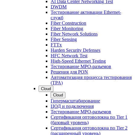
AI Data Center Networking Test
DWDM
Тестирование активации Ethernet-
служб
Fiber Construction
Fiber Monitoring
Fiber Network Solutions
Fiber Sensing
FTTx
Harden Security Defenses
HFC Network Test
High-Speed Ethernet Testing
Тестирование МРО-разъемов
Решения для PON
Автоматизация процесса тестирования
(TPA)
Cloud
Cloud
Гипермасштабирование
ЦОД и подключения
Тестирование МРО-разъемов
Сертификация оптоволокна по Tier 1
(базовый уровень)
Сертификация оптоволокна по Tier 2
(расширенный уровень)