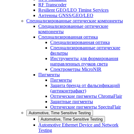
RF Transcoder
Resilient GEO/LEO Timing Services
Антенны GNSS/GEO/LEO
Специализированные оптические компоненты
Специализированные оптические
компоненты
Специализированная оптика
Специализированная оптика
Специализированные оптические
фильтры
Инструменты для формирования
направленных пучков света
Спектрометры MicroNIR
Пигменты
Пигменты
Защита бренда от фальсификаций
(антиконтрафакт)
Оптические пигменты ChromaFlair
Защитные пигменты
Оптические пигменты SpectraFlair
Automotive, Time Sensitive Testing
Automotive, Time Sensitive Testing
Automotive Ethernet Device and Network
Testing