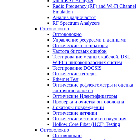
Multi-RAT Analyzer
Radio Frequency (RF) and Wi-Fi Channel
Emulation
Анализ радиочастот
RF Spectrum Analyzers
Оптоволокно
Оптоволокно
Управление ресурсами и данными
Оптические aттенюаторы
Частота битовых ошибок
Тестирование медных кабелей, DSL,
WIFI и широкополосных систем
Тестирование DOCSIS
Оптические тестеры
Ethernet Test
Оптические рефлектометры и оценка
состояния волокна
Оптические Идентификаторы
Проверка и очистка оптоволокна
Локаторы повреждений
Оптические датчики
Оптические источники излучения
Hollow Core Fiber (HCF) Testing
Оптоволокно
Оптоволокно