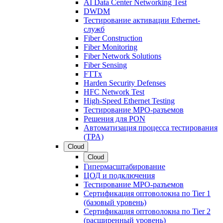
AI Data Center Networking Test
DWDM
Тестирование активации Ethernet-
служб
Fiber Construction
Fiber Monitoring
Fiber Network Solutions
Fiber Sensing
FTTx
Harden Security Defenses
HFC Network Test
High-Speed Ethernet Testing
Тестирование МРО-разъемов
Решения для PON
Автоматизация процесса тестирования
(TPA)
Cloud
Cloud
Гипермасштабирование
ЦОД и подключения
Тестирование МРО-разъемов
Сертификация оптоволокна по Tier 1
(базовый уровень)
Сертификация оптоволокна по Tier 2
(расширенный уровень)