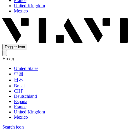
France
United Kingdom
Mexico
Toggler icon
Назад
United States
中国
日本
Brasil
СНГ
Deutschland
España
France
United Kingdom
Mexico
Search icon