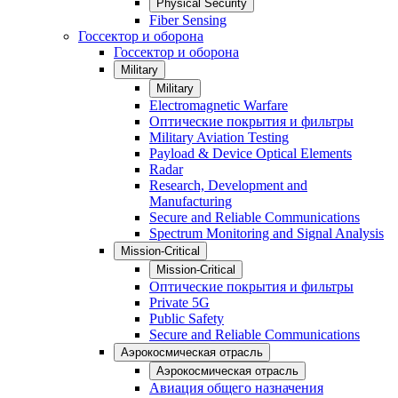
Physical Security
Fiber Sensing
Госсектор и оборона
Госсектор и оборона
Military
Military
Electromagnetic Warfare
Оптические покрытия и фильтры
Military Aviation Testing
Payload & Device Optical Elements
Radar
Research, Development and
Manufacturing
Secure and Reliable Communications
Spectrum Monitoring and Signal Analysis
Mission-Critical
Mission-Critical
Оптические покрытия и фильтры
Private 5G
Public Safety
Secure and Reliable Communications
Аэрокосмическая отрасль
Аэрокосмическая отрасль
Авиация общего назначения