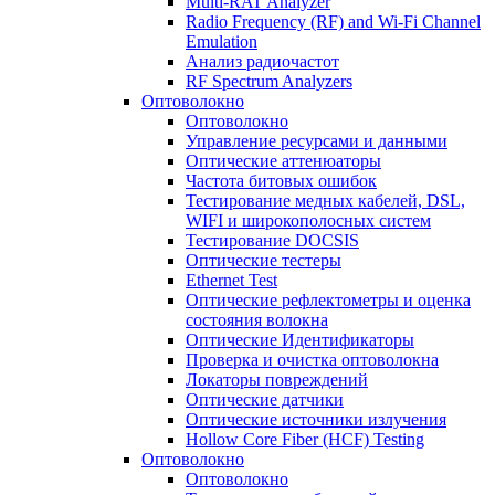
Multi-RAT Analyzer
Radio Frequency (RF) and Wi-Fi Channel
Emulation
Анализ радиочастот
RF Spectrum Analyzers
Оптоволокно
Оптоволокно
Управление ресурсами и данными
Оптические aттенюаторы
Частота битовых ошибок
Тестирование медных кабелей, DSL,
WIFI и широкополосных систем
Тестирование DOCSIS
Оптические тестеры
Ethernet Test
Оптические рефлектометры и оценка
состояния волокна
Оптические Идентификаторы
Проверка и очистка оптоволокна
Локаторы повреждений
Оптические датчики
Оптические источники излучения
Hollow Core Fiber (HCF) Testing
Оптоволокно
Оптоволокно