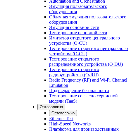
Automation and Orchestration
Эмуляция пользовательского
оборудования
Облачная эмуляция пользовательского
оборудования
Эмуляция основной сети
Тестирование основной сети
Имитатор открытого центрального
устройства (O-CU)
Тестирование открытого центрального
устройства (O-CU)
Тестирование открытого
распределенного устройства (O-DU)
Тестирование открытого
радиоустройства (O-RU)
Radio Frequency (RF) and Wi-Fi Channel
Emulation
Подтверждение безопасности
Тестирование согласно сервисной
модели (TaaS)
Оптоволокно
Оптоволокно
Ethernet Test
High-Speed Networks
Платформа для производственных