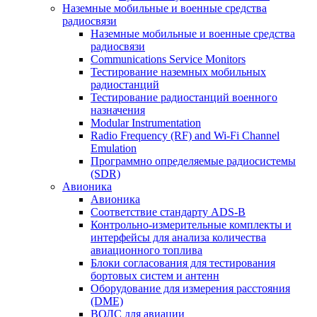
Наземные мобильные и военные средства
радиосвязи
Наземные мобильные и военные средства
радиосвязи
Communications Service Monitors
Тестирование наземных мобильных
радиостанций
Тестирование радиостанций военного
назначения
Modular Instrumentation
Radio Frequency (RF) and Wi-Fi Channel
Emulation
Программно определяемые радиосистемы
(SDR)
Авионика
Авионика
Соответствие стандарту ADS-B
Контрольно-измерительные комплекты и
интерфейсы для анализа количества
авиационного топлива
Блоки согласования для тестирования
бортовых систем и антенн
Оборудование для измерения расстояния
(DME)
ВОЛС для авиации