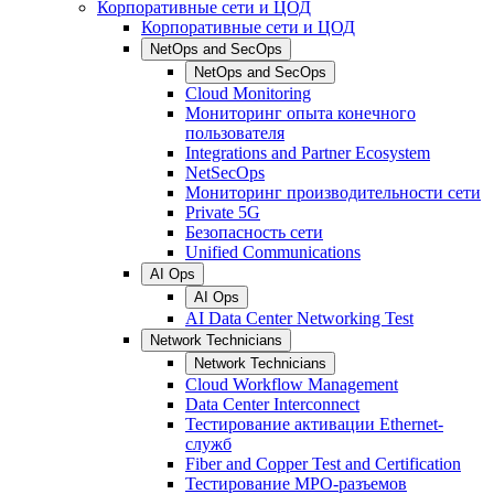
Корпоративные сети и ЦОД
Корпоративные сети и ЦОД
NetOps and SecOps
NetOps and SecOps
Cloud Monitoring
Мониторинг опыта конечного
пользователя
Integrations and Partner Ecosystem
NetSecOps
Мониторинг производительности сети
Private 5G
Безопасность сети
Unified Communications
AI Ops
AI Ops
AI Data Center Networking Test
Network Technicians
Network Technicians
Cloud Workflow Management
Data Center Interconnect
Тестирование активации Ethernet-
служб
Fiber and Copper Test and Certification
Тестирование МРО-разъемов