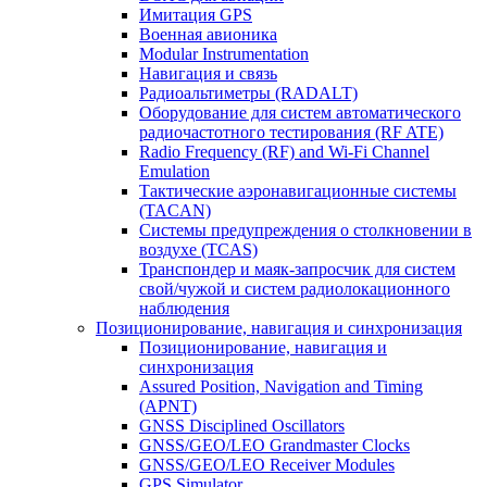
Имитация GPS
Военная авионика
Modular Instrumentation
Навигация и связь
Радиоальтиметры (RADALT)
Оборудование для систем автоматического
радиочастотного тестирования (RF ATE)
Radio Frequency (RF) and Wi-Fi Channel
Emulation
Тактические аэронавигационные системы
(TACAN)
Системы предупреждения о столкновении в
воздухе (TCAS)
Транспондер и маяк-запросчик для систем
свой/чужой и систем радиолокационного
наблюдения
Позиционирование, навигация и синхронизация
Позиционирование, навигация и
синхронизация
Assured Position, Navigation and Timing
(APNT)
GNSS Disciplined Oscillators
GNSS/GEO/LEO Grandmaster Clocks
GNSS/GEO/LEO Receiver Modules
GPS Simulator