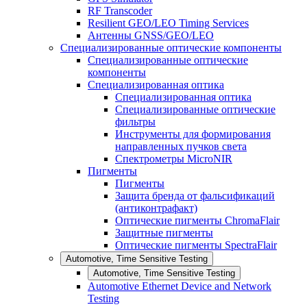
RF Transcoder
Resilient GEO/LEO Timing Services
Антенны GNSS/GEO/LEO
Специализированные оптические компоненты
Специализированные оптические
компоненты
Специализированная оптика
Специализированная оптика
Специализированные оптические
фильтры
Инструменты для формирования
направленных пучков света
Спектрометры MicroNIR
Пигменты
Пигменты
Защита бренда от фальсификаций
(антиконтрафакт)
Оптические пигменты ChromaFlair
Защитные пигменты
Оптические пигменты SpectraFlair
Automotive, Time Sensitive Testing
Automotive, Time Sensitive Testing
Automotive Ethernet Device and Network
Testing