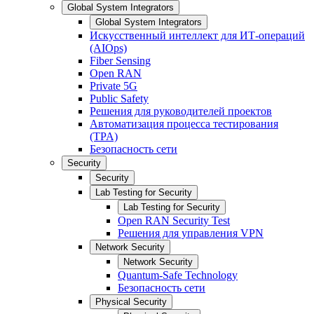
Global System Integrators
Global System Integrators
Искусственный интеллект для ИТ-операций
(AIOps)
Fiber Sensing
Open RAN
Private 5G
Public Safety
Решения для руководителей проектов
Автоматизация процесса тестирования
(TPA)
Безопасность сети
Security
Security
Lab Testing for Security
Lab Testing for Security
Open RAN Security Test
Решения для управления VPN
Network Security
Network Security
Quantum-Safe Technology
Безопасность сети
Physical Security