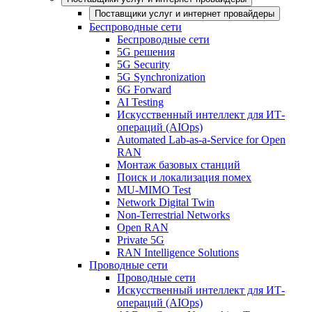
Поставщики услуг и интернет провайдеры
Беспроводные сети
Беспроводные сети
5G решения
5G Security
5G Synchronization
6G Forward
AI Testing
Искусственный интеллект для ИТ-
операций (AIOps)
Automated Lab-as-a-Service for Open
RAN
Монтаж базовых станций
Поиск и локализация помех
MU-MIMO Test
Network Digital Twin
Non-Terrestrial Networks
Open RAN
Private 5G
RAN Intelligence Solutions
Проводные сети
Проводные сети
Искусственный интеллект для ИТ-
операций (AIOps)