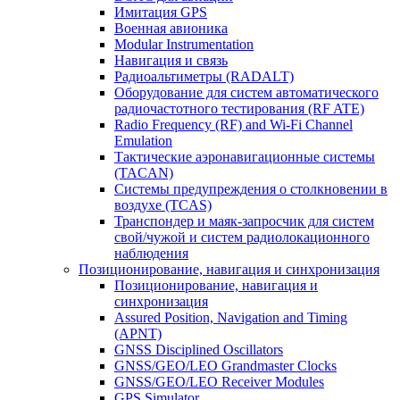
Имитация GPS
Военная авионика
Modular Instrumentation
Навигация и связь
Радиоальтиметры (RADALT)
Оборудование для систем автоматического
радиочастотного тестирования (RF ATE)
Radio Frequency (RF) and Wi-Fi Channel
Emulation
Тактические аэронавигационные системы
(TACAN)
Системы предупреждения о столкновении в
воздухе (TCAS)
Транспондер и маяк-запросчик для систем
свой/чужой и систем радиолокационного
наблюдения
Позиционирование, навигация и синхронизация
Позиционирование, навигация и
синхронизация
Assured Position, Navigation and Timing
(APNT)
GNSS Disciplined Oscillators
GNSS/GEO/LEO Grandmaster Clocks
GNSS/GEO/LEO Receiver Modules
GPS Simulator