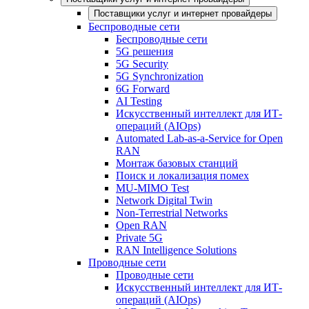
Поставщики услуг и интернет провайдеры
Беспроводные сети
Беспроводные сети
5G решения
5G Security
5G Synchronization
6G Forward
AI Testing
Искусственный интеллект для ИТ-
операций (AIOps)
Automated Lab-as-a-Service for Open
RAN
Монтаж базовых станций
Поиск и локализация помех
MU-MIMO Test
Network Digital Twin
Non-Terrestrial Networks
Open RAN
Private 5G
RAN Intelligence Solutions
Проводные сети
Проводные сети
Искусственный интеллект для ИТ-
операций (AIOps)