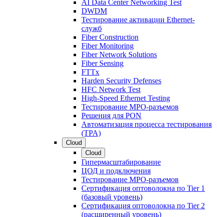
AI Data Center Networking Test
DWDM
Тестирование активации Ethernet-
служб
Fiber Construction
Fiber Monitoring
Fiber Network Solutions
Fiber Sensing
FTTx
Harden Security Defenses
HFC Network Test
High-Speed Ethernet Testing
Тестирование МРО-разъемов
Решения для PON
Автоматизация процесса тестирования
(TPA)
Cloud
Cloud
Гипермасштабирование
ЦОД и подключения
Тестирование МРО-разъемов
Сертификация оптоволокна по Tier 1
(базовый уровень)
Сертификация оптоволокна по Tier 2
(расширенный уровень)