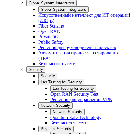
Global System Integrators
Global System Integrators
Искусственный интеллект для ИТ-операций
(AIOps)
Fiber Sensing
Open RAN
Private 5G
Public Safety
Решения для руководителей проектов
Автоматизация процесса тестирования
(TPA)
Безопасность сети
Security
Security
Lab Testing for Security
Lab Testing for Security
Open RAN Security Test
Решения для управления VPN
Network Security
Network Security
Quantum-Safe Technology
Безопасность сети
Physical Security