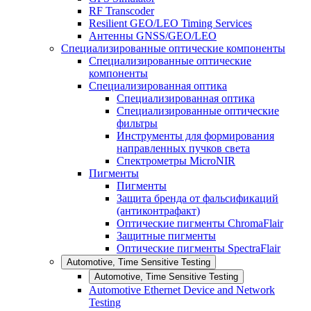
RF Transcoder
Resilient GEO/LEO Timing Services
Антенны GNSS/GEO/LEO
Специализированные оптические компоненты
Специализированные оптические
компоненты
Специализированная оптика
Специализированная оптика
Специализированные оптические
фильтры
Инструменты для формирования
направленных пучков света
Спектрометры MicroNIR
Пигменты
Пигменты
Защита бренда от фальсификаций
(антиконтрафакт)
Оптические пигменты ChromaFlair
Защитные пигменты
Оптические пигменты SpectraFlair
Automotive, Time Sensitive Testing
Automotive, Time Sensitive Testing
Automotive Ethernet Device and Network
Testing