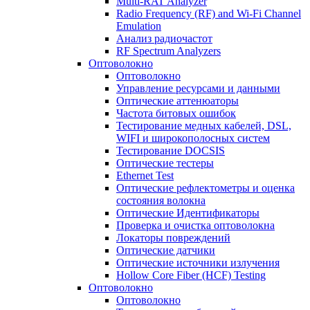
Multi-RAT Analyzer
Radio Frequency (RF) and Wi-Fi Channel
Emulation
Анализ радиочастот
RF Spectrum Analyzers
Оптоволокно
Оптоволокно
Управление ресурсами и данными
Оптические aттенюаторы
Частота битовых ошибок
Тестирование медных кабелей, DSL,
WIFI и широкополосных систем
Тестирование DOCSIS
Оптические тестеры
Ethernet Test
Оптические рефлектометры и оценка
состояния волокна
Оптические Идентификаторы
Проверка и очистка оптоволокна
Локаторы повреждений
Оптические датчики
Оптические источники излучения
Hollow Core Fiber (HCF) Testing
Оптоволокно
Оптоволокно