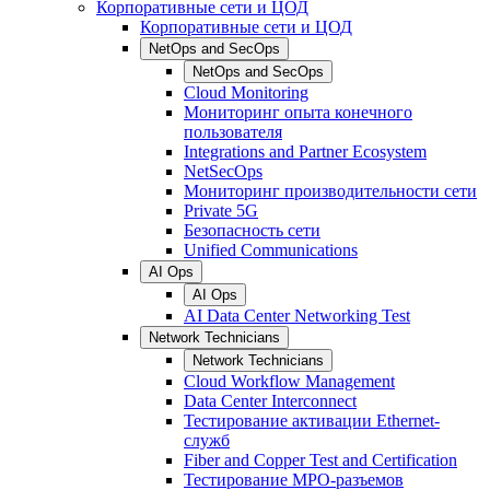
Корпоративные сети и ЦОД
Корпоративные сети и ЦОД
NetOps and SecOps
NetOps and SecOps
Cloud Monitoring
Мониторинг опыта конечного
пользователя
Integrations and Partner Ecosystem
NetSecOps
Мониторинг производительности сети
Private 5G
Безопасность сети
Unified Communications
AI Ops
AI Ops
AI Data Center Networking Test
Network Technicians
Network Technicians
Cloud Workflow Management
Data Center Interconnect
Тестирование активации Ethernet-
служб
Fiber and Copper Test and Certification
Тестирование МРО-разъемов