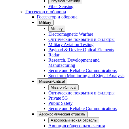
Physical Security
Fiber Sensing
Госсектор и оборона
Госсектор и оборона
Military
Military
Electromagnetic Warfare
Оптические покрытия и фильтры
Military Aviation Testing
Payload & Device Optical Elements
Radar
Research, Development and
Manufacturing
Secure and Reliable Communications
Spectrum Monitoring and Signal Analysis
Mission-Critical
Mission-Critical
Оптические покрытия и фильтры
Private 5G
Public Safety
Secure and Reliable Communications
Аэрокосмическая отрасль
Аэрокосмическая отрасль
Авиация общего назначения