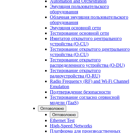
Automation and Orchestration
Эмуляция пользовательского
оборудования
Облачная эмуляция пользовательского
оборудования
Эмуляция основной сети
Тестирование основной сети
Имитатор открытого центрального
устройства (O-CU)
Тестирование открытого центрального
устройства (O-CU)
Тестирование открытого
распределенного устройства (O-DU)
Тестирование открытого
радиоустройства (O-RU)
Radio Frequency (RF) and Wi-Fi Channel
Emulation
Подтверждение безопасности
Тестирование согласно сервисной
модели (TaaS)
Оптоволокно
Оптоволокно
Ethernet Test
High-Speed Networks
Платформа для производственных