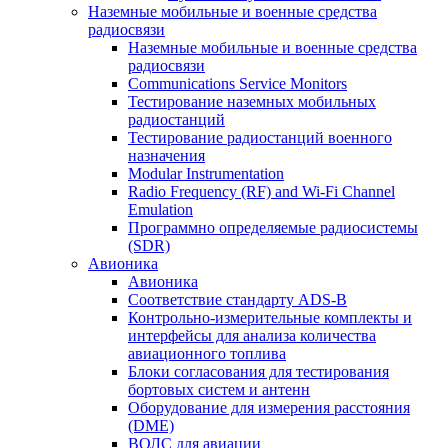
Наземные мобильные и военные средства
радиосвязи
Наземные мобильные и военные средства
радиосвязи
Communications Service Monitors
Тестирование наземных мобильных
радиостанций
Тестирование радиостанций военного
назначения
Modular Instrumentation
Radio Frequency (RF) and Wi-Fi Channel
Emulation
Программно определяемые радиосистемы
(SDR)
Авионика
Авионика
Соответствие стандарту ADS-B
Контрольно-измерительные комплекты и
интерфейсы для анализа количества
авиационного топлива
Блоки согласования для тестирования
бортовых систем и антенн
Оборудование для измерения расстояния
(DME)
ВОЛС для авиации