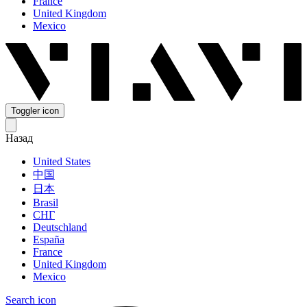
France
United Kingdom
Mexico
Toggler icon
Назад
United States
中国
日本
Brasil
СНГ
Deutschland
España
France
United Kingdom
Mexico
Search icon