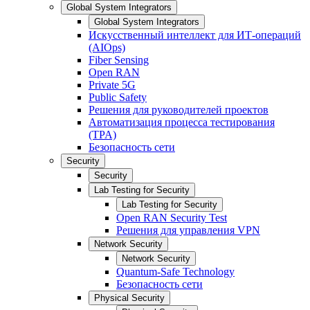
Global System Integrators
Global System Integrators
Искусственный интеллект для ИТ-операций
(AIOps)
Fiber Sensing
Open RAN
Private 5G
Public Safety
Решения для руководителей проектов
Автоматизация процесса тестирования
(TPA)
Безопасность сети
Security
Security
Lab Testing for Security
Lab Testing for Security
Open RAN Security Test
Решения для управления VPN
Network Security
Network Security
Quantum-Safe Technology
Безопасность сети
Physical Security