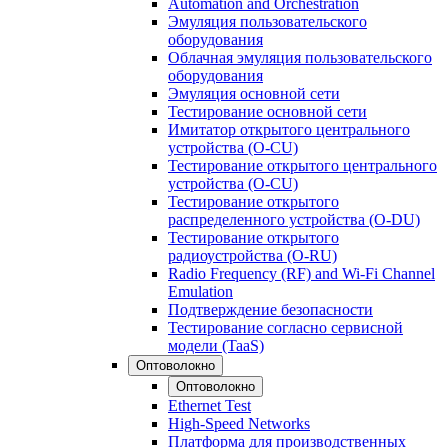
Automation and Orchestration
Эмуляция пользовательского
оборудования
Облачная эмуляция пользовательского
оборудования
Эмуляция основной сети
Тестирование основной сети
Имитатор открытого центрального
устройства (O-CU)
Тестирование открытого центрального
устройства (O-CU)
Тестирование открытого
распределенного устройства (O-DU)
Тестирование открытого
радиоустройства (O-RU)
Radio Frequency (RF) and Wi-Fi Channel
Emulation
Подтверждение безопасности
Тестирование согласно сервисной
модели (TaaS)
Оптоволокно
Оптоволокно
Ethernet Test
High-Speed Networks
Платформа для производственных