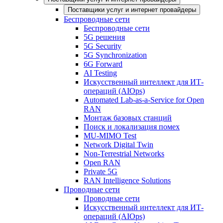
Поставщики услуг и интернет провайдеры
Беспроводные сети
Беспроводные сети
5G решения
5G Security
5G Synchronization
6G Forward
AI Testing
Искусственный интеллект для ИТ-
операций (AIOps)
Automated Lab-as-a-Service for Open
RAN
Монтаж базовых станций
Поиск и локализация помех
MU-MIMO Test
Network Digital Twin
Non-Terrestrial Networks
Open RAN
Private 5G
RAN Intelligence Solutions
Проводные сети
Проводные сети
Искусственный интеллект для ИТ-
операций (AIOps)