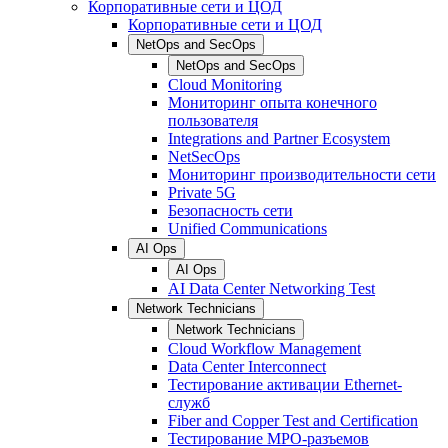
Корпоративные сети и ЦОД
Корпоративные сети и ЦОД
NetOps and SecOps
NetOps and SecOps
Cloud Monitoring
Мониторинг опыта конечного
пользователя
Integrations and Partner Ecosystem
NetSecOps
Мониторинг производительности сети
Private 5G
Безопасность сети
Unified Communications
AI Ops
AI Ops
AI Data Center Networking Test
Network Technicians
Network Technicians
Cloud Workflow Management
Data Center Interconnect
Тестирование активации Ethernet-
служб
Fiber and Copper Test and Certification
Тестирование МРО-разъемов