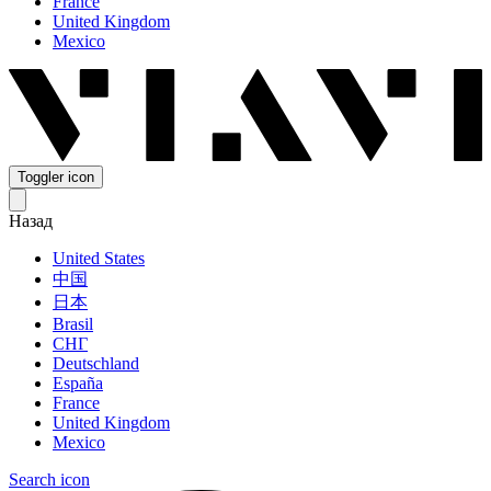
France
United Kingdom
Mexico
Toggler icon
Назад
United States
中国
日本
Brasil
СНГ
Deutschland
España
France
United Kingdom
Mexico
Search icon