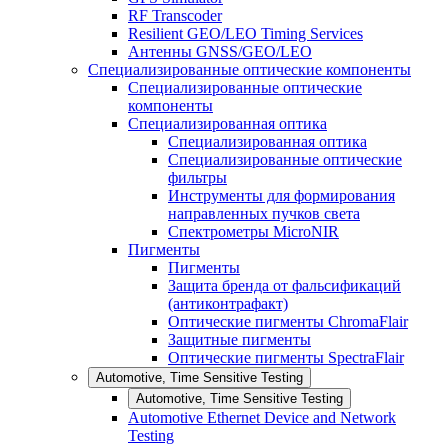
RF Transcoder
Resilient GEO/LEO Timing Services
Антенны GNSS/GEO/LEO
Специализированные оптические компоненты
Специализированные оптические
компоненты
Специализированная оптика
Специализированная оптика
Специализированные оптические
фильтры
Инструменты для формирования
направленных пучков света
Спектрометры MicroNIR
Пигменты
Пигменты
Защита бренда от фальсификаций
(антиконтрафакт)
Оптические пигменты ChromaFlair
Защитные пигменты
Оптические пигменты SpectraFlair
Automotive, Time Sensitive Testing
Automotive, Time Sensitive Testing
Automotive Ethernet Device and Network
Testing