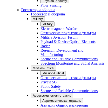
Physical Security
Fiber Sensing
Госсектор и оборона
Госсектор и оборона
Military
Military
Electromagnetic Warfare
Оптические покрытия и фильтры
Military Aviation Testing
Payload & Device Optical Elements
Radar
Research, Development and
Manufacturing
Secure and Reliable Communications
Spectrum Monitoring and Signal Analysis
Mission-Critical
Mission-Critical
Оптические покрытия и фильтры
Private 5G
Public Safety
Secure and Reliable Communications
Аэрокосмическая отрасль
Аэрокосмическая отрасль
Авиация общего назначения