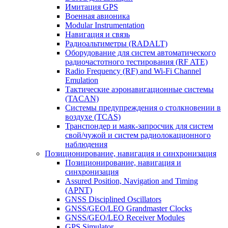
Имитация GPS
Военная авионика
Modular Instrumentation
Навигация и связь
Радиоальтиметры (RADALT)
Оборудование для систем автоматического
радиочастотного тестирования (RF ATE)
Radio Frequency (RF) and Wi-Fi Channel
Emulation
Тактические аэронавигационные системы
(TACAN)
Системы предупреждения о столкновении в
воздухе (TCAS)
Транспондер и маяк-запросчик для систем
свой/чужой и систем радиолокационного
наблюдения
Позиционирование, навигация и синхронизация
Позиционирование, навигация и
синхронизация
Assured Position, Navigation and Timing
(APNT)
GNSS Disciplined Oscillators
GNSS/GEO/LEO Grandmaster Clocks
GNSS/GEO/LEO Receiver Modules
GPS Simulator