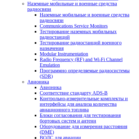
Наземные мобильные и военные средства
радиосвязи
Наземные мобильные и военные средства
радиосвязи
Communications Service Monitors
Тестирование наземных мобильных
радиостанций
Тестирование радиостанций военного
назначения
Modular Instrumentation
Radio Frequency (RF) and Wi-Fi Channel
Emulation
Программно определяемые радиосистемы
(SDR)
Авионика
Авионика
Соответствие стандарту ADS-B
Контрольно-измерительные комплекты и
интерфейсы для анализа количества
авиационного топлива
Блоки согласования для тестирования
бортовых систем и антенн
Оборудование для измерения расстояния
(DME)
ВОЛС для авиации