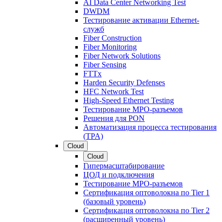
AI Data Center Networking Test
DWDM
Тестирование активации Ethernet-
служб
Fiber Construction
Fiber Monitoring
Fiber Network Solutions
Fiber Sensing
FTTx
Harden Security Defenses
HFC Network Test
High-Speed Ethernet Testing
Тестирование МРО-разъемов
Решения для PON
Автоматизация процесса тестирования
(TPA)
Cloud
Cloud
Гипермасштабирование
ЦОД и подключения
Тестирование МРО-разъемов
Сертификация оптоволокна по Tier 1
(базовый уровень)
Сертификация оптоволокна по Tier 2
(расширенный уровень)