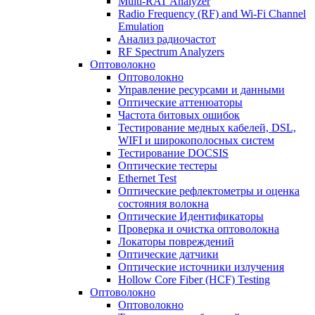
Multi-RAT Analyzer
Radio Frequency (RF) and Wi-Fi Channel
Emulation
Анализ радиочастот
RF Spectrum Analyzers
Оптоволокно
Оптоволокно
Управление ресурсами и данными
Оптические aттенюаторы
Частота битовых ошибок
Тестирование медных кабелей, DSL,
WIFI и широкополосных систем
Тестирование DOCSIS
Оптические тестеры
Ethernet Test
Оптические рефлектометры и оценка
состояния волокна
Оптические Идентификаторы
Проверка и очистка оптоволокна
Локаторы повреждений
Оптические датчики
Оптические источники излучения
Hollow Core Fiber (HCF) Testing
Оптоволокно
Оптоволокно