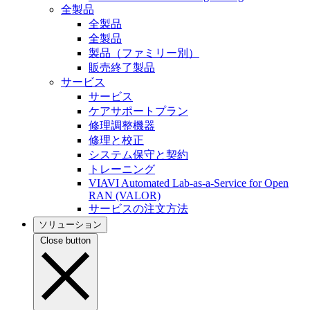
全製品
全製品
全製品
製品（ファミリー別）
販売終了製品
サービス
サービス
ケアサポートプラン
修理調整機器
修理と校正
システム保守と契約
トレーニング
VIAVI Automated Lab-as-a-Service for Open
RAN (VALOR)
サービスの注文方法
ソリューション
Close button