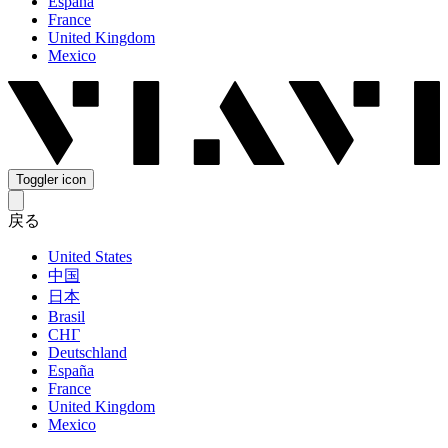
España
France
United Kingdom
Mexico
Toggler icon
戻る
United States
中国
日本
Brasil
СНГ
Deutschland
España
France
United Kingdom
Mexico