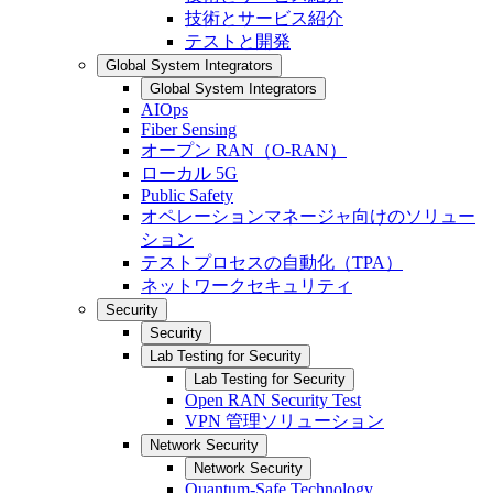
技術とサービス紹介
テストと開発
Global System Integrators
Global System Integrators
AIOps
Fiber Sensing
オープン RAN（O-RAN）
ローカル 5G
Public Safety
オペレーションマネージャ向けのソリュー
ション
テストプロセスの自動化（TPA）
ネットワークセキュリティ
Security
Security
Lab Testing for Security
Lab Testing for Security
Open RAN Security Test
VPN 管理ソリューション
Network Security
Network Security
Quantum-Safe Technology