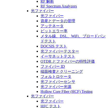
RF 解析
RF Spectrum Analyzers
光ファイバー
光ファイバー
資産とデータの管理
アッテネータ
ビットエラー率
メタル線、DSL、WiFi、ブロードバン
ドテスト
DOCSIS テスト
光ファイバーテスター
イーサネットテスト
OTDR とファイバーの特性評価
ファイバー ID
端面検査とクリーニング
フォルトロケータ
光ファイバーセンサ
光ファイバー光源
Hollow Core Fiber (HCF) Testing
光ファイバー
光ファイバー
HFC テスト