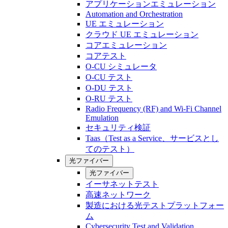
アプリケーションエミュレーション
Automation and Orchestration
UE エミュレーション
クラウド UE エミュレーション
コアエミュレーション
コアテスト
O-CU シミュレータ
O-CU テスト
O-DU テスト
O-RU テスト
Radio Frequency (RF) and Wi-Fi Channel
Emulation
セキュリティ検証
Taas（Test as a Service、サービスとし
てのテスト）
光ファイバー
光ファイバー
イーサネットテスト
高速ネットワーク
製造における光テストプラットフォー
ム
Cybersecurity Test and Validation