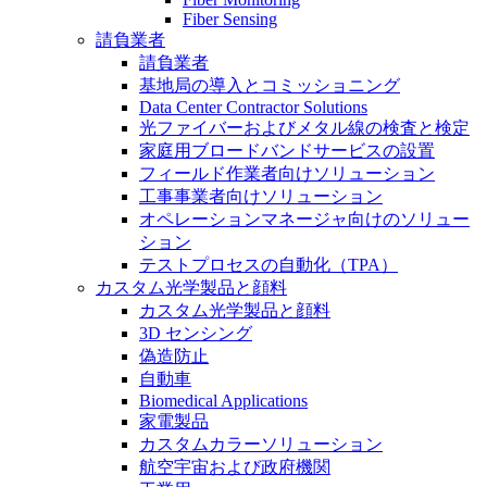
Fiber Sensing
請負業者
請負業者
基地局の導入とコミッショニング
Data Center Contractor Solutions
光ファイバーおよびメタル線の検査と検定
家庭用ブロードバンドサービスの設置
フィールド作業者向けソリューション
工事事業者向けソリューション
オペレーションマネージャ向けのソリュー
ション
テストプロセスの自動化（TPA）
カスタム光学製品と顔料
カスタム光学製品と顔料
3D センシング
偽造防止
自動車
Biomedical Applications
家電製品
カスタムカラーソリューション
航空宇宙および政府機関