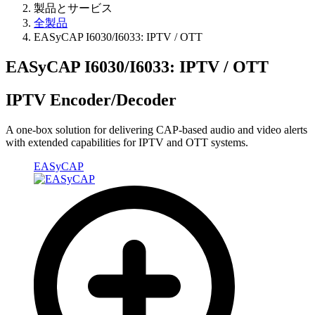
製品とサービス
全製品
EASyCAP I6030/I6033: IPTV / OTT
EASyCAP I6030/I6033: IPTV / OTT
IPTV Encoder/Decoder
A one-box solution for delivering CAP-based audio and video alerts
with extended capabilities for IPTV and OTT systems.
EASyCAP