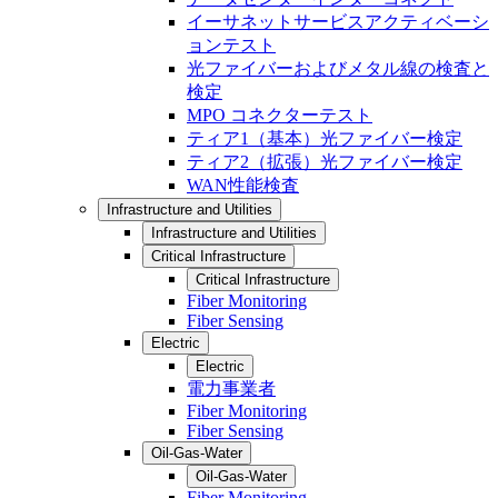
イーサネットサービスアクティベーシ
ョンテスト
光ファイバーおよびメタル線の検査と
検定
MPO コネクターテスト
ティア1（基本）光ファイバー検定
ティア2（拡張）光ファイバー検定
WAN性能検査
Infrastructure and Utilities
Infrastructure and Utilities
Critical Infrastructure
Critical Infrastructure
Fiber Monitoring
Fiber Sensing
Electric
Electric
電力事業者
Fiber Monitoring
Fiber Sensing
Oil-Gas-Water
Oil-Gas-Water
Fiber Monitoring