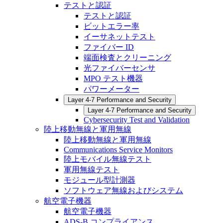
テストと認証
テストと認証
ビットエラー率
イーサネットテスト
ファイバー ID
端面検査とクリーニング
光ファイバーセンサ
MPO テスト機器
パワーメーター
Layer 4-7 Performance and Security
Layer 4-7 Performance and Security
Cybersecurity Test and Validation
陸上移動無線と軍用無線
陸上移動無線と軍用無線
Communications Service Monitors
陸上モバイル無線テスト
軍用無線テスト
モジュール型計測器
ソフトウェア無線およびシステム
航空電子機器
航空電子機器
ADS-B コンプライアンス