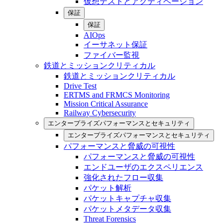
仮想テストとアクティベーション
保証
保証
AIOps
イーサネット保証
ファイバー監視
鉄道とミッションクリティカル
鉄道とミッションクリティカル
Drive Test
ERTMS and FRMCS Monitoring
Mission Critical Assurance
Railway Cybersecurity
エンタープライズパフォーマンスとセキュリティ
エンタープライズパフォーマンスとセキュリティ
パフォーマンスと脅威の可視性
パフォーマンスと脅威の可視性
エンドユーザのエクスペリエンス
強化されたフロー収集
パケット解析
パケットキャプチャ収集
パケットメタデータ収集
Threat Forensics