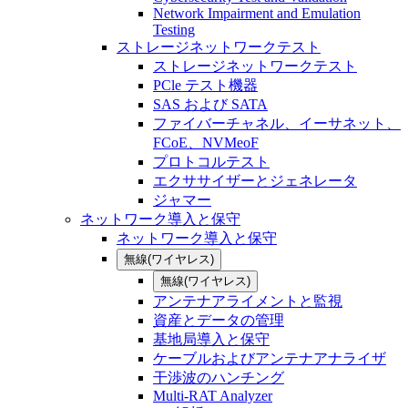
Network Impairment and Emulation
Testing
ストレージネットワークテスト
ストレージネットワークテスト
PCle テスト機器
SAS および SATA
ファイバーチャネル、イーサネット、
FCoE、NVMeoF
プロトコルテスト
エクササイザーとジェネレータ
ジャマー
ネットワーク導入と保守
ネットワーク導入と保守
無線(ワイヤレス)
無線(ワイヤレス)
アンテナアライメントと監視
資産とデータの管理
基地局導入と保守
ケーブルおよびアンテナアナライザ
干渉波のハンチング
Multi-RAT Analyzer