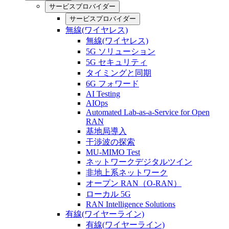
サービスプロバイダー
サービスプロバイダー
無線(ワイヤレス)
無線(ワイヤレス)
5G ソリューション
5G セキュリティ
タイミングと同期
6G フォワード
AI Testing
AIOps
Automated Lab-as-a-Service for Open
RAN
基地局導入
干渉波の探索
MU-MIMO Test
ネットワークデジタルツイン
非地上系ネットワーク
オープン RAN（O-RAN）
ローカル 5G
RAN Intelligence Solutions
有線(ワイヤーライン)
有線(ワイヤーライン)