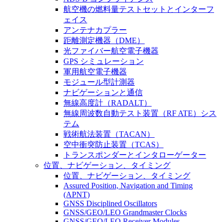
航空機の燃料量テストセットとインターフ
ェイス
アンテナカプラー
距離測定機器（DME）
光ファイバー航空電子機器
GPS シミュレーション
軍用航空電子機器
モジュール型計測器
ナビゲーションと通信
無線高度計（RADALT）
無線周波数自動テスト装置（RF ATE）シス
テム
戦術航法装置（TACAN）
空中衝突防止装置（TCAS）
トランスポンダーとインタローゲーター
位置、ナビゲーション、タイミング
位置、ナビゲーション、タイミング
Assured Position, Navigation and Timing
(APNT)
GNSS Disciplined Oscillators
GNSS/GEO/LEO Grandmaster Clocks
GNSS/GEO/LEO Receiver Modules