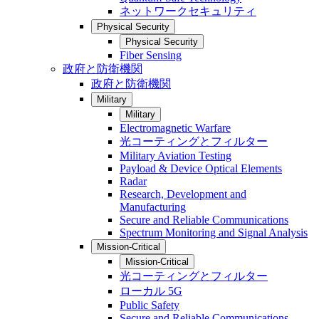
ネットワークセキュリティ
Physical Security
Physical Security
Fiber Sensing
政府と防衛機関
政府と防衛機関
Military
Military
Electromagnetic Warfare
光コーティングとフィルター
Military Aviation Testing
Payload & Device Optical Elements
Radar
Research, Development and
Manufacturing
Secure and Reliable Communications
Spectrum Monitoring and Signal Analysis
Mission-Critical
Mission-Critical
光コーティングとフィルター
ローカル 5G
Public Safety
Secure and Reliable Communications