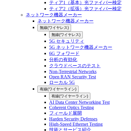
ティア1（基本）光ファイバー検定
ティア2（拡張）光ファイバー検定
ネットワーク機器メーカー
ネットワーク機器メーカー
無線(ワイヤレス)
無線(ワイヤレス)
5G セキュリティ
5G ネットワーク機器メーカー
6G フォワード
分析の有効化
クラウドベースのテスト
Non-Terrestrial Networks
Open RAN Security Test
ローカル 5G
有線(ワイヤーライン)
有線(ワイヤーライン)
AI Data Center Networking Test
Coherent Optics Testing
フィールド展開
Harden Security Defenses
High-Speed Ethernet Testing
技術とサービス紹介